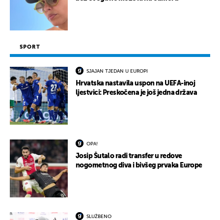
SPORT
SJAJAN TJEDAN U EUROPI
Hrvatska nastavila uspon na UEFA-inoj
ljestvici: Preskočena je još jedna država
OPA!
Josip Šutalo radi transfer u redove
nogometnog diva i bivšeg prvaka Europe
SLUŽBENO