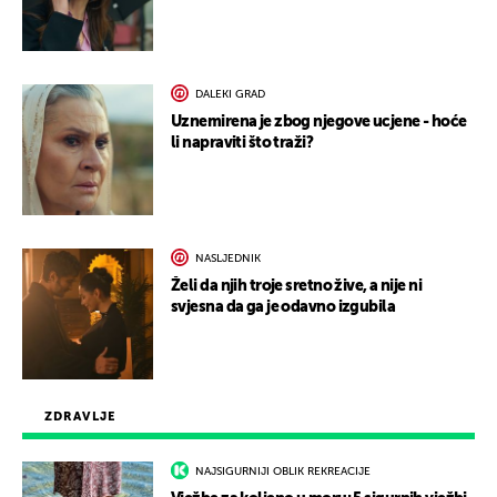
DALEKI GRAD
Uznemirena je zbog njegove ucjene - hoće
li napraviti što traži?
NASLJEDNIK
Želi da njih troje sretno žive, a nije ni
svjesna da ga je odavno izgubila
ZDRAVLJE
NAJSIGURNIJI OBLIK REKREACIJE