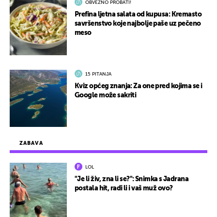
OBVEZNO PROBATI!
Prefina ljetna salata od kupusa: Kremasto
savršenstvo koje najbolje paše uz pečeno
meso
15 PITANJA
Kviz općeg znanja: Za one pred kojima se i
Google može sakriti
ZABAVA
LOL
"Je li živ, zna li se?": Snimka s Jadrana
postala hit, radi li i vaš muž ovo?