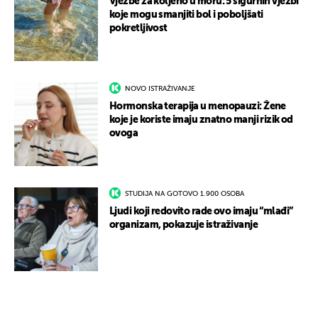
Vježbe za koljeno u moru: 5 sigurnih vježbi
koje mogu smanjiti bol i poboljšati
pokretljivost
NOVO ISTRAŽIVANJE
Hormonska terapija u menopauzi: Žene
koje je koriste imaju znatno manji rizik od
ovoga
STUDIJA NA GOTOVO 1.900 OSOBA
Ljudi koji redovito rade ovo imaju “mlađi”
organizam, pokazuje istraživanje