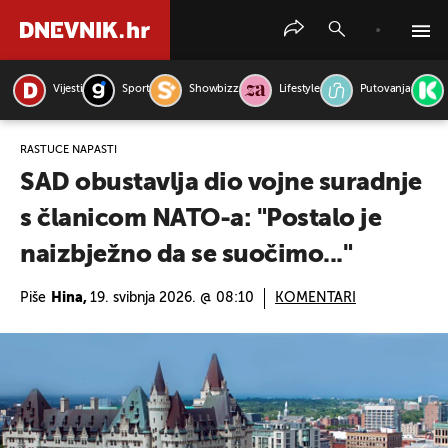
Vijesti
Sport
Showbizz
Lifestyle
Putovanja
PRETRAŽITE VIJESTI
RASTUĆE NAPASTI
SAD obustavlja dio vojne suradnje
s članicom NATO-a: "Postalo je
naizbježno da se suočimo..."
Piše
Hina,
19. svibnja 2026. @ 08:10
KOMENTARI