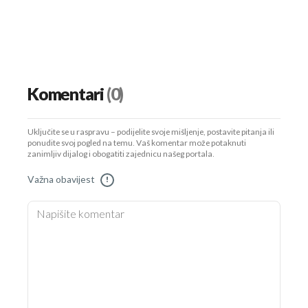
Komentari
(0)
Uključite se u raspravu – podijelite svoje mišljenje, postavite pitanja ili
ponudite svoj pogled na temu. Vaš komentar može potaknuti
zanimljiv dijalog i obogatiti zajednicu našeg portala.
Važna obavijest
!