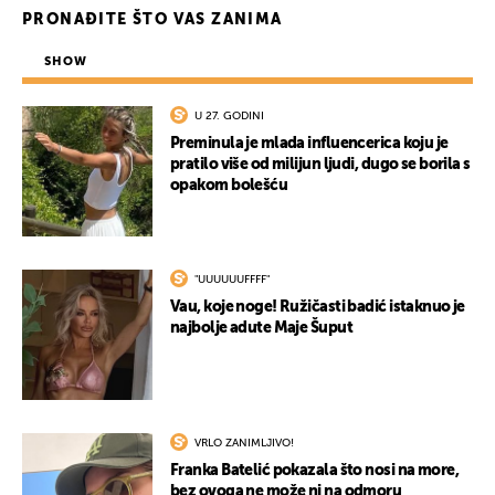
PRONAĐITE ŠTO VAS ZANIMA
SHOW
U 27. GODINI
Preminula je mlada influencerica koju je
pratilo više od milijun ljudi, dugo se borila s
opakom bolešću
"UUUUUUFFFF"
Vau, koje noge! Ružičasti badić istaknuo je
najbolje adute Maje Šuput
VRLO ZANIMLJIVO!
Franka Batelić pokazala što nosi na more,
bez ovoga ne može ni na odmoru