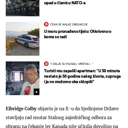
upad u članicu NATO-a
ČEKA SE NALAZ OBDUKCIJE
U moru pronađeno tijelo: Otkriveno o
kome se radi
"I DALJE SU PLESALI, VRIŠTALI..."
Turisti mu zapalili apartman: "U 30 minuta
nestalo je 50 godina našeg života, supruga
i ja ne možemo oka sklopiti"
Elbridge Colby
objavio je na X-u da Sjedinjene Države
stavljaju rad unutar Stalnog zajedničkog odbora za
obranu na čekanje jer Kanada nije učinila dovoljno na