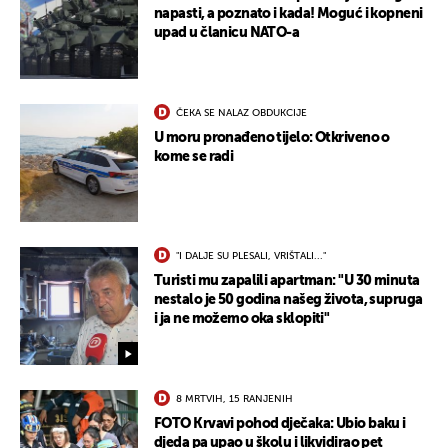
napasti, a poznato i kada! Moguć i kopneni
upad u članicu NATO-a
ČEKA SE NALAZ OBDUKCIJE
U moru pronađeno tijelo: Otkriveno o
kome se radi
"I DALJE SU PLESALI, VRIŠTALI..."
Turisti mu zapalili apartman: "U 30 minuta
nestalo je 50 godina našeg života, supruga
i ja ne možemo oka sklopiti"
8 MRTVIH, 15 RANJENIH
FOTO Krvavi pohod dječaka: Ubio baku i
djeda pa upao u školu i likvidirao pet