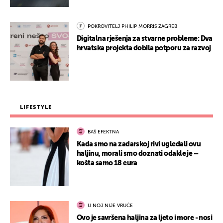
POKROVITELJ PHILIP MORRIS ZAGREB
Digitalna rješenja za stvarne probleme: Dva
hrvatska projekta dobila potporu za razvoj
LIFESTYLE
BAŠ EFEKTNA
Kada smo na zadarskoj rivi ugledali ovu
haljinu, morali smo doznati odakle je –
košta samo 18 eura
U NOJ NIJE VRUĆE
Ovo je savršena haljina za ljeto i more - nosi