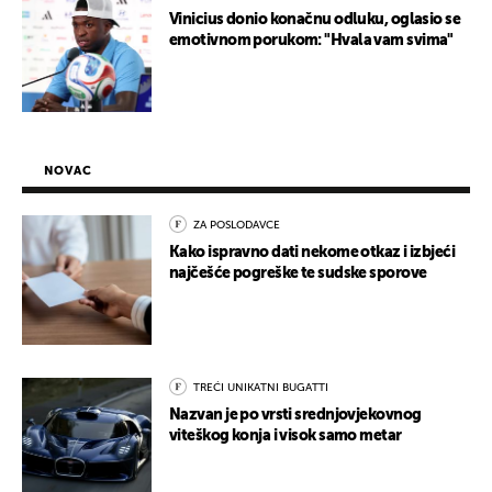
Vinicius donio konačnu odluku, oglasio se
emotivnom porukom: "Hvala vam svima"
NOVAC
ZA POSLODAVCE
Kako ispravno dati nekome otkaz i izbjeći
najčešće pogreške te sudske sporove
TREĆI UNIKATNI BUGATTI
Nazvan je po vrsti srednjovjekovnog
viteškog konja i visok samo metar