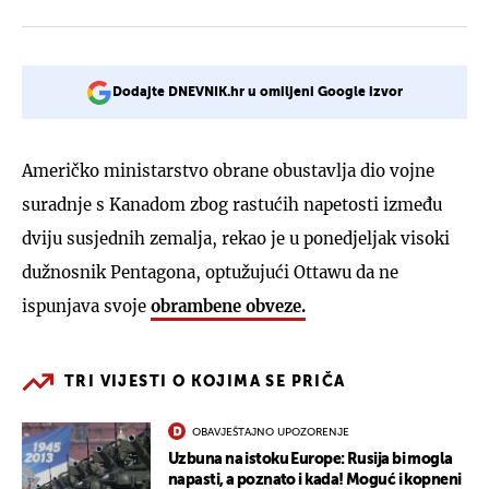
Dodajte DNEVNIK.hr u omiljeni Google izvor
Američko ministarstvo obrane obustavlja dio vojne
suradnje s Kanadom zbog rastućih napetosti između
dviju susjednih zemalja, rekao je u ponedjeljak visoki
dužnosnik Pentagona, optužujući Ottawu da ne
ispunjava svoje
obrambene obveze.
TRI VIJESTI O KOJIMA SE PRIČA
OBAVJEŠTAJNO UPOZORENJE
Uzbuna na istoku Europe: Rusija bi mogla
napasti, a poznato i kada! Moguć i kopneni