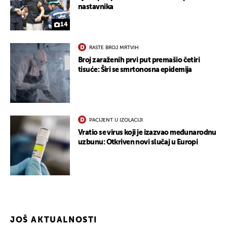
nastavnika
14
RASTE BROJ MRTVIH
Broj zaraženih prvi put premašio četiri
tisuće: Širi se smrtonosna epidemija
PACIJENT U IZOLACIJI
UKLJUČITE NOTIFIKACIJE
Vratio se virus koji je izazvao međunarodnu
uzbunu: Otkriven novi slučaj u Europi
JOŠ AKTUALNOSTI