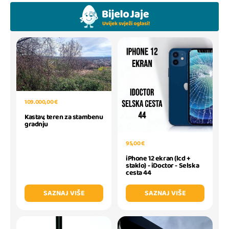
109.000,00 €
Kastav, teren za stambenu
gradnju
95,00 €
iPhone 12 ekran (lcd +
staklo) - iDoctor - Selska
cesta 44
SAZNAJ VIŠE
SAZNAJ VIŠE