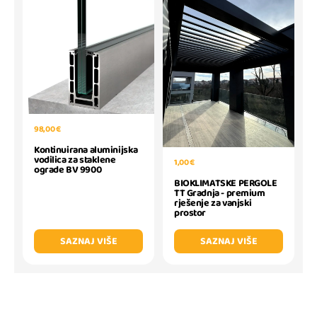
98,00 €
Kontinuirana aluminijska
vodilica za staklene
1,00 €
ograde BV 9900
BIOKLIMATSKE PERGOLE
TT Gradnja - premium
rješenje za vanjski
prostor
SAZNAJ VIŠE
SAZNAJ VIŠE