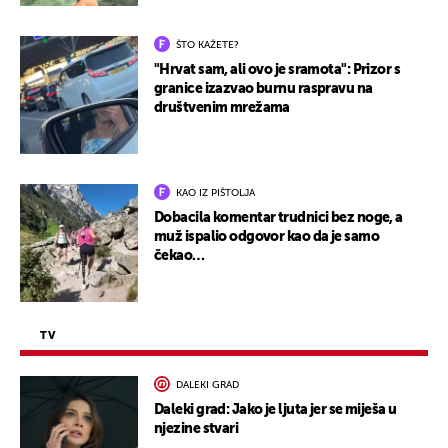
ŠTO KAŽETE?
"Hrvat sam, ali ovo je sramota": Prizor s
granice izazvao burnu raspravu na
društvenim mrežama
KAO IZ PIŠTOLJA
Dobacila komentar trudnici bez noge, a
muž ispalio odgovor kao da je samo
čekao…
TV
DALEKI GRAD
Daleki grad: Jako je ljuta jer se miješa u
njezine stvari