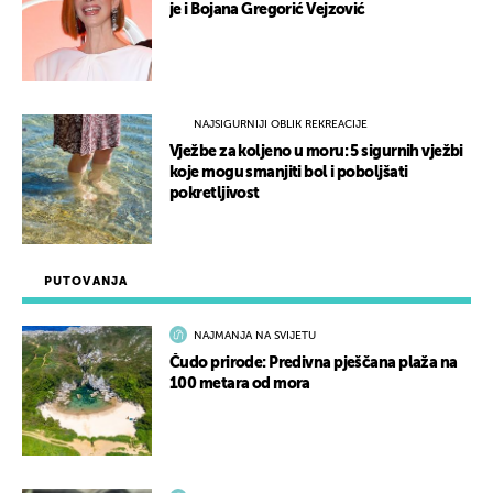
je i Bojana Gregorić Vejzović
NAJSIGURNIJI OBLIK REKREACIJE
Vježbe za koljeno u moru: 5 sigurnih vježbi
koje mogu smanjiti bol i poboljšati
pokretljivost
PUTOVANJA
NAJMANJA NA SVIJETU
Čudo prirode: Predivna pješčana plaža na
100 metara od mora