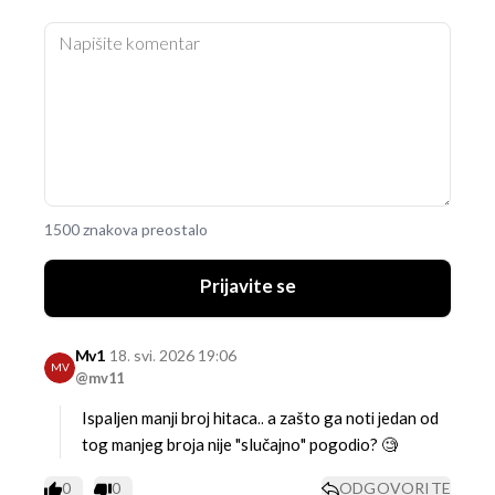
1500 znakova preostalo
Prijavite se
Mv1
18. svi. 2026 19:06
MV
@mv11
Ispaljen manji broj hitaca.. a zašto ga noti jedan od
tog manjeg broja nije "slučajno" pogodio? 🧐
0
0
ODGOVORITE