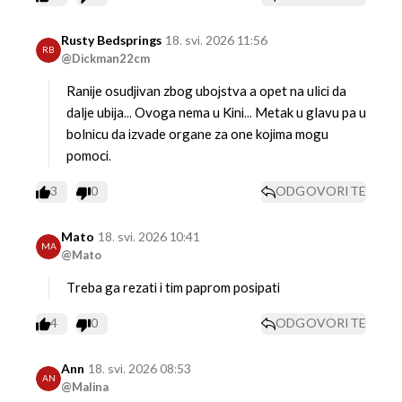
Rusty Bedsprings
18. svi. 2026 11:56
RB
@Dickman22cm
Ranije osudjivan zbog ubojstva a opet na ulici da
dalje ubija...
Ovoga nema u Kini... Metak u glavu pa u
bolnicu da izvade organe za one kojima mogu
pomoci.
3
0
ODGOVORITE
Mato
18. svi. 2026 10:41
MA
@Mato
Treba ga rezati i tim paprom posipati
4
0
ODGOVORITE
Ann
18. svi. 2026 08:53
AN
@Malina