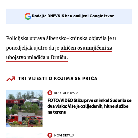
Dodajte DNEVNIK.hr u omiljeni Google izvor
Policijska uprava šibensko-kninska objavila je u
ponedjeljak ujutro da je
uhićen osumnjičeni za
ubojstvo mladića u Drnišu.
TRI VIJESTI O KOJIMA SE PRIČA
KOD BJELOVARA
FOTO/VIDEO Stižu prve snimke! Sudarila se
dva vlaka: Više je ozlijeđenih, hitne službe
na terenu
NOVI DETALJI