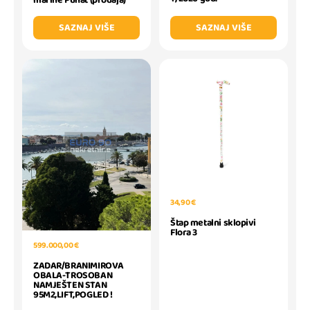
SAZNAJ VIŠE
SAZNAJ VIŠE
34,90 €
Štap metalni sklopivi
Flora 3
599.000,00 €
ZADAR/BRANIMIROVA
OBALA-TROSOBAN
NAMJEŠTEN STAN
95M2,LIFT,POGLED !