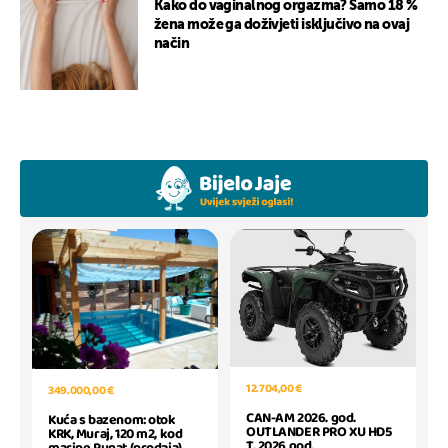
Kako do vaginalnog orgazma? Samo 18 %
žena može ga doživjeti isključivo na ovaj
način
12.704,00 €
349.000,00 €
CAN-AM 2026. god.
Kuća s bazenom: otok
OUTLANDER PRO XU HD5
KRK, Muraj, 120 m2, kod
T, 2026 god.
marine Punat (prodaja)