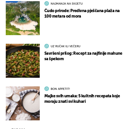
NAJMANJA NA SVIJETU
Čudo prirode: Predivna pješčana plaža na
100 metara od mora
UZ RUČAK ILI VEČERU
Savršeni prilog: Recept za najfinije mahune
sa špekom
BON APPETIT!
Majke svih umaka: 5 kultnih recepata koje
moraju znati svi kuhari