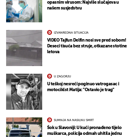
opasnim virusom: Najviše slučajeva u
našem susjedstvu
IZVANREDNA SITUACIJA
VIDEO Tajfun Delfin nosi sve pred sobom!
Deseci tisuća bez struje, otkazane stotine
letova
U ZAGORJU
U teškoj nesreći poginuo vatrogasac i
motociklst Matija: "Ostavio je trag"
SUMNJA NA NASILNU SMRT
Šok u Slavoniji: U kući pronađeno tijelo
muškarca, policija odmah uhitila jednu