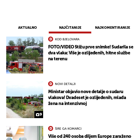
UKLJUČITE NOTIFIKACIJE
AKTUALNO
NAJČITANIJE
NAJKOMENTIRANIJE
KOD BJELOVARA
FOTO/VIDEO Stižu prve snimke! Sudarila se
dva vlaka: Više je ozlijeđenih, hitne službe
na terenu
NOVI DETALJI
Ministar objavio nove detalje o sudaru
vlakova! Dvadeset je ozlijeđenih, mlađa
žena na intenzivnoj
9
ŠIRE GA KOMARCI
Više od 240 osoba diljem Europe zaraženo