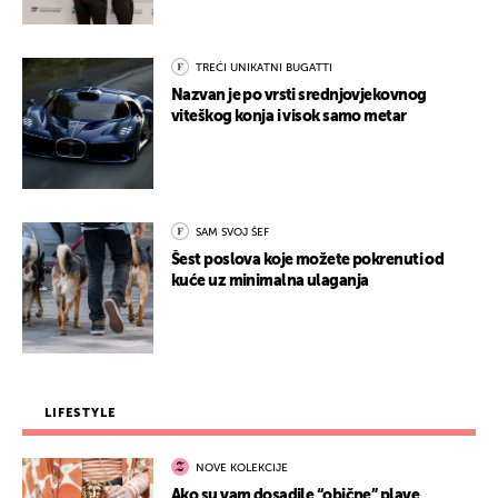
TREĆI UNIKATNI BUGATTI
Nazvan je po vrsti srednjovjekovnog
viteškog konja i visok samo metar
SAM SVOJ ŠEF
Šest poslova koje možete pokrenuti od
kuće uz minimalna ulaganja
LIFESTYLE
NOVE KOLEKCIJE
Ako su vam dosadile “obične” plave