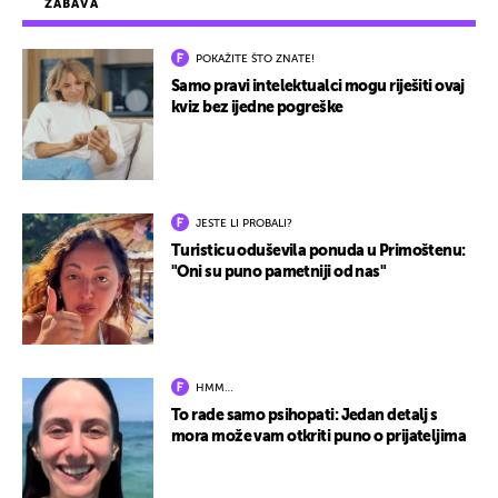
ZABAVA
POKAŽITE ŠTO ZNATE!
Samo pravi intelektualci mogu riješiti ovaj
kviz bez ijedne pogreške
JESTE LI PROBALI?
Turisticu oduševila ponuda u Primoštenu:
"Oni su puno pametniji od nas"
HMM…
To rade samo psihopati: Jedan detalj s
mora može vam otkriti puno o prijateljima