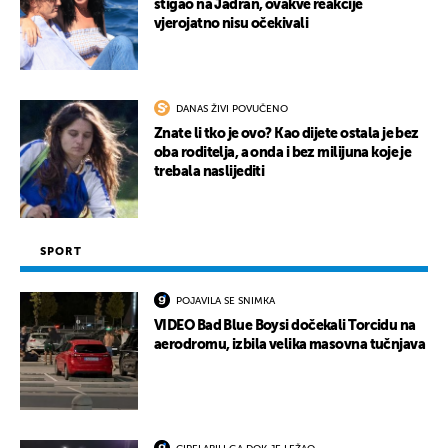
stigao na Jadran, ovakve reakcije
vjerojatno nisu očekivali
DANAS ŽIVI POVUČENO
Znate li tko je ovo? Kao dijete ostala je bez
oba roditelja, a onda i bez milijuna koje je
trebala naslijediti
SPORT
POJAVILA SE SNIMKA
VIDEO Bad Blue Boysi dočekali Torcidu na
aerodromu, izbila velika masovna tučnjava