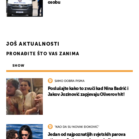
osobu
JOŠ AKTUALNOSTI
PRONAĐITE ŠTO VAS ZANIMA
SHOW
SAMO DOBRA PISMA
Poslušajte kako to zvuči kad Nina Badrić i
Jakov Jozinović zapjevaju Oliverov hit!
"KAO DA SU NOVAK ĐOKOVIĆ"
Jedan od najpoznatijih svjetskih parova