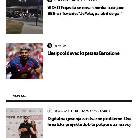
CIPELARILI GA DOK JE LEŽAO
VIDEO Pojavila se nova snimka tučnjave
BBB-a i Torcide: "Je*ote, pa ubit će ga!"
BOMBA!
Liverpool doveo kapetana Barcelone!
NOVAC
POKROVITELJ PHILIP MORRIS ZAGREB
Digitalna rješenja za stvarne probleme: Dva
hrvatska projekta dobila potporu za razvoj