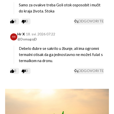
Samo za ovakve treba Goli otok osposobit i mučit
do kraja života. Stoka
3
0
ODGOVORITE
Hr X
18. svi. 2026 07:22
HX
@DomagojD
Debelo đubre se sakrilo u žbunje, ali ima ogromni
termalni otisak da ga jednostavno ne možeš fulat s
termalkom na dronu.
3
0
ODGOVORITE