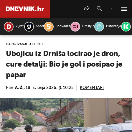
Vijesti
Sport
Showbizz
Lifestyle
Putovanja
PRETRAŽITE VIJESTI
ISTRAŽIVANJE U TIJEKU
Ubojicu iz Drniša locirao je dron,
cure detalji: Bio je gol i posipao je
papar
Piše
A. Ž.,
18. svibnja 2026. @ 10:25
KOMENTARI