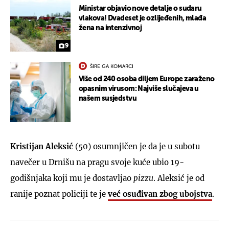
Ministar objavio nove detalje o sudaru
vlakova! Dvadeset je ozlijeđenih, mlađa
žena na intenzivnoj
9
ŠIRE GA KOMARCI
Više od 240 osoba diljem Europe zaraženo
opasnim virusom: Najviše slučajeva u
našem susjedstvu
Kristijan Aleksić
(50) osumnjičen je da je u subotu
navečer u Drnišu na pragu svoje kuće ubio 19-
godišnjaka koji mu je dostavljao
pizzu
. Aleksić je od
ranije poznat policiji te je
već osuđivan zbog ubojstva
.