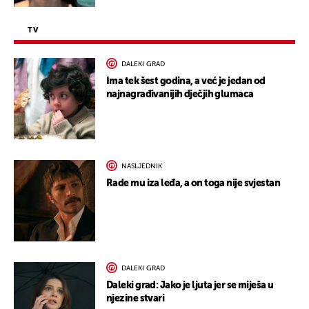
TV
DALEKI GRAD
Ima tek šest godina, a već je jedan od
najnagrađivanijih dječjih glumaca
NASLJEDNIK
Rade mu iza leđa, a on toga nije svjestan
DALEKI GRAD
Daleki grad: Jako je ljuta jer se miješa u
njezine stvari