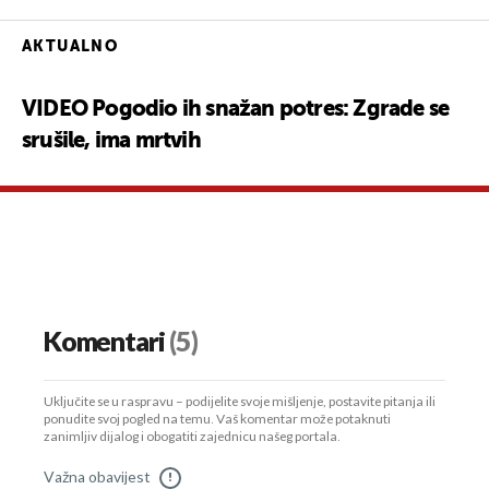
AKTUALNO
VIDEO Pogodio ih snažan potres: Zgrade se
srušile, ima mrtvih
Komentari
(5)
Uključite se u raspravu – podijelite svoje mišljenje, postavite pitanja ili
ponudite svoj pogled na temu. Vaš komentar može potaknuti
zanimljiv dijalog i obogatiti zajednicu našeg portala.
Važna obavijest
!