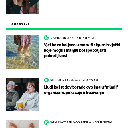
ZDRAVLJE
NAJSIGURNIJI OBLIK REKREACIJE
Vježbe za koljeno u moru: 5 sigurnih vježbi
koje mogu smanjiti bol i poboljšati
pokretljivost
STUDIJA NA GOTOVO 1.900 OSOBA
Ljudi koji redovito rade ovo imaju “mlađi”
organizam, pokazuje istraživanje
"VRHUNAC" ŽENSKOG SEKSUALNOG ISKUSTVA