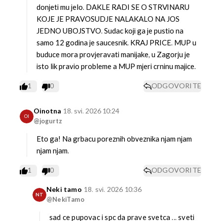
donjeti mu jelo. DAKLE RADI SE O STRVINARU
KOJE JE PRAVOSUDJE NALAKALO NA JOS
JEDNO UBOJSTVO. Sudac koji ga je pustio na
samo 12 godina je saucesnik. KRAJ PRICE.
MUP u
buduce mora provjeravati manijake, u Zagorju je
isto lik pravio probleme a MUP mjeri crninu majice.
1
0
ODGOVORITE
Oinotna
18. svi. 2026 10:24
OI
@jogurtz
Eto ga! Na grbacu poreznih obveznika njam njam
njam njam.
1
0
ODGOVORITE
Neki tamo
18. svi. 2026 10:36
NT
@NekiTamo
sad ce pupovac i spc da prave svetca ... sveti