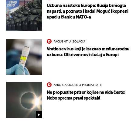
Uzbuna na istoku Europe: Rusija bi mogla
napasti, a poznato i kada! Moguć i kopneni
upad u članicu NATO-a
PACIJENT U IZOLACIJI
Vratio se virus koji je izazvao međunarodnu
uzbunu: Otkriven novi slučaj u Europi
UKLJUČITE NOTIFIKACIJE
KAKO GA SIGURNO PROMATRATI?
Ne propustite prizor koji se ne viđa često:
Nebo sprema pravi spektakl