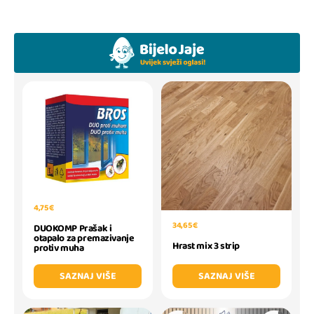
4,75 €
34,65 €
DUOKOMP Prašak i
otapalo za premazivanje
Hrast mix 3 strip
protiv muha
SAZNAJ VIŠE
SAZNAJ VIŠE