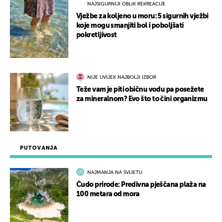
NAJSIGURNIJI OBLIK REKREACIJE
Vježbe za koljeno u moru: 5 sigurnih vježbi
koje mogu smanjiti bol i poboljšati
pokretljivost
NIJE UVIJEK NAJBOLJI IZBOR
Teže vam je piti običnu vodu pa posežete
za mineralnom? Evo što to čini organizmu
PUTOVANJA
NAJMANJA NA SVIJETU
Čudo prirode: Predivna pješčana plaža na
100 metara od mora