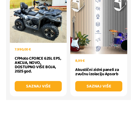
7.990,00 €
CFMoto CFORCE 625L EPS,
8,99 €
AKCIJA, NOVO,
DOSTUPNO VIŠE BOJA,
Akustični zidni paneli za
2025 god.
zvučnu izolaciju Apsorb
SAZNAJ VIŠE
SAZNAJ VIŠE