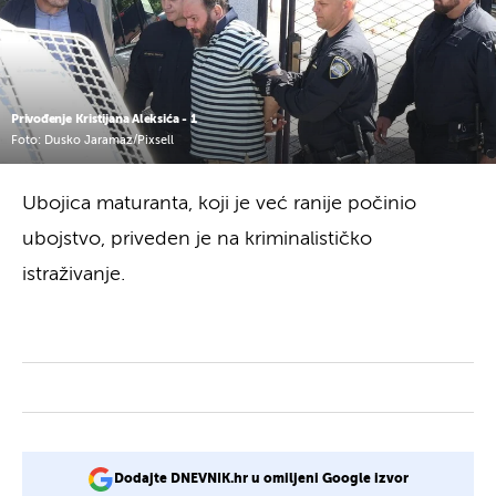
Privođenje Kristijana Aleksića - 1
Foto: Dusko Jaramaz/Pixsell
Ubojica maturanta, koji je već ranije počinio
ubojstvo, priveden je na kriminalističko
istraživanje.
Dodajte DNEVNIK.hr u omiljeni Google izvor