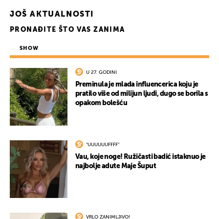
JOŠ AKTUALNOSTI
PRONAĐITE ŠTO VAS ZANIMA
SHOW
U 27. GODINI
Preminula je mlada influencerica koju je
pratilo više od milijun ljudi, dugo se borila s
opakom bolešću
"UUUUUUFFFF"
Vau, koje noge! Ružičasti badić istaknuo je
najbolje adute Maje Šuput
VRLO ZANIMLJIVO!