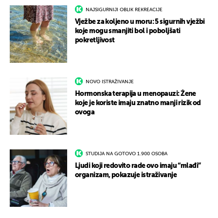
NAJSIGURNIJI OBLIK REKREACIJE
Vježbe za koljeno u moru: 5 sigurnih vježbi
koje mogu smanjiti bol i poboljšati
pokretljivost
NOVO ISTRAŽIVANJE
Hormonska terapija u menopauzi: Žene
koje je koriste imaju znatno manji rizik od
ovoga
STUDIJA NA GOTOVO 1.900 OSOBA
Ljudi koji redovito rade ovo imaju “mlađi”
organizam, pokazuje istraživanje