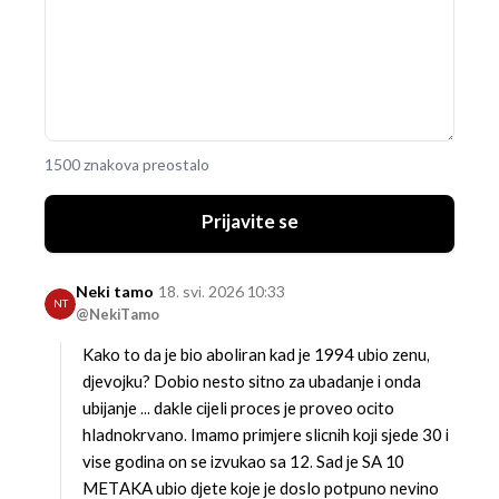
1500 znakova preostalo
Prijavite se
Neki tamo
18. svi. 2026 10:33
NT
@NekiTamo
Kako to da je bio aboliran kad je 1994 ubio zenu,
djevojku?
Dobio nesto sitno za ubadanje i onda
ubijanje ... dakle cijeli proces je proveo ocito
hladnokrvano. Imamo primjere slicnih koji sjede 30 i
vise godina on se izvukao sa 12. Sad je SA 10
METAKA ubio djete koje je doslo potpuno nevino