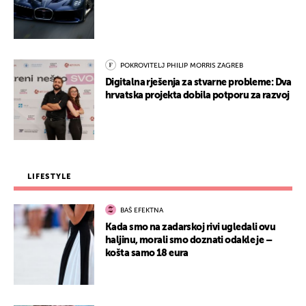
POKROVITELJ PHILIP MORRIS ZAGREB
Digitalna rješenja za stvarne probleme: Dva
hrvatska projekta dobila potporu za razvoj
LIFESTYLE
BAŠ EFEKTNA
Kada smo na zadarskoj rivi ugledali ovu
haljinu, morali smo doznati odakle je –
košta samo 18 eura