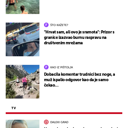
ŠTO KAŽETE?
"Hrvat sam, ali ovo je sramota": Prizor s
granice izazvao burnu raspravu na
društvenim mrežama
KAO IZ PIŠTOLJA
Dobacila komentar trudnici bez noge, a
muž ispalio odgovor kao da je samo
čekao…
TV
DALEKI GRAD