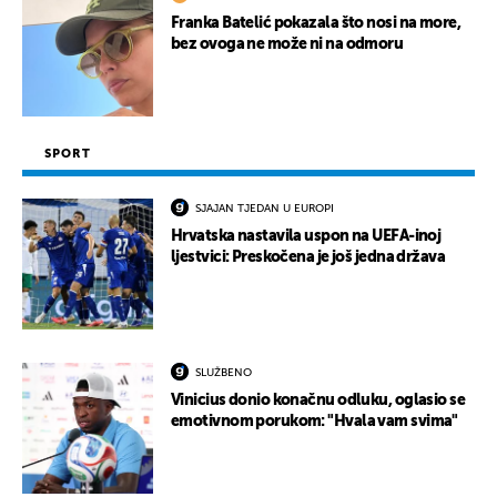
Franka Batelić pokazala što nosi na more,
bez ovoga ne može ni na odmoru
SPORT
SJAJAN TJEDAN U EUROPI
Hrvatska nastavila uspon na UEFA-inoj
ljestvici: Preskočena je još jedna država
SLUŽBENO
Vinicius donio konačnu odluku, oglasio se
emotivnom porukom: "Hvala vam svima"