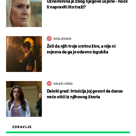
Uznemirena je zbog njegove ucjene - hoće
li napraviti što traži?
NASLJEDNIK
Želi da njih troje sretno žive, a nije ni
svjesna da ga je odavno izgubila
DALEKI GRAD
Daleki grad: Intuicija joj govori da danas
neće otići iz njihovog života
ZDRAVLJE