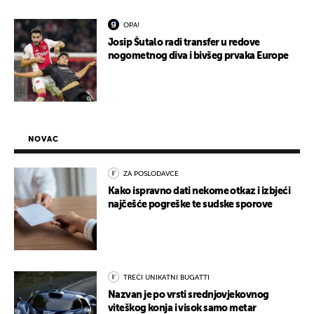
OPA!
Josip Šutalo radi transfer u redove
nogometnog diva i bivšeg prvaka Europe
NOVAC
ZA POSLODAVCE
Kako ispravno dati nekome otkaz i izbjeći
najčešće pogreške te sudske sporove
TREĆI UNIKATNI BUGATTI
Nazvan je po vrsti srednjovjekovnog
viteškog konja i visok samo metar