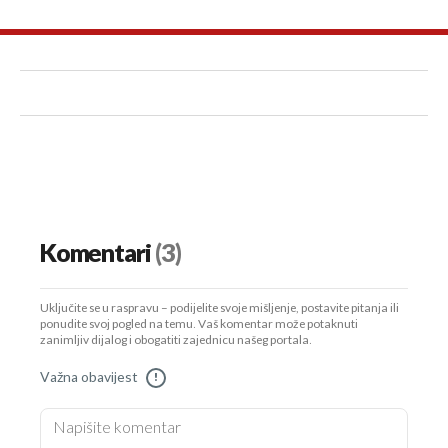
Komentari
(3)
Uključite se u raspravu – podijelite svoje mišljenje, postavite pitanja ili
ponudite svoj pogled na temu. Vaš komentar može potaknuti
zanimljiv dijalog i obogatiti zajednicu našeg portala.
Važna obavijest
!