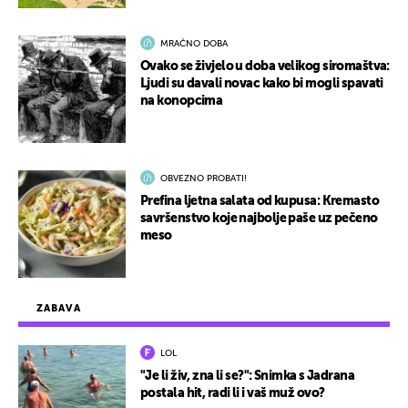
MRAČNO DOBA
Ovako se živjelo u doba velikog siromaštva:
Ljudi su davali novac kako bi mogli spavati
na konopcima
OBVEZNO PROBATI!
Prefina ljetna salata od kupusa: Kremasto
savršenstvo koje najbolje paše uz pečeno
meso
ZABAVA
LOL
"Je li živ, zna li se?": Snimka s Jadrana
postala hit, radi li i vaš muž ovo?