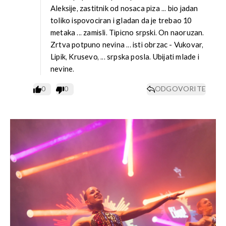
Aleksije, zastitnik od nosaca piza ... bio jadan
toliko ispovociran i gladan da je trebao 10
metaka ... zamisli. Tipicno srpski. On naoruzan.
Zrtva potpuno nevina ... isti obrzac - Vukovar,
Lipik, Krusevo, ... srpska posla. Ubijati mlade i
nevine.
0
0
ODGOVORITE