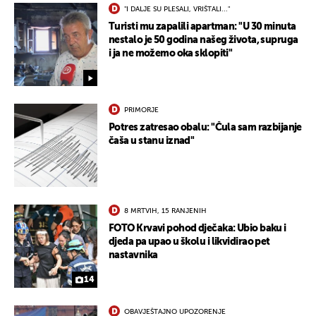
"I DALJE SU PLESALI, VRIŠTALI..."
Turisti mu zapalili apartman: "U 30 minuta
nestalo je 50 godina našeg života, supruga
i ja ne možemo oka sklopiti"
PRIMORJE
Potres zatresao obalu: "Čula sam razbijanje
čaša u stanu iznad"
8 MRTVIH, 15 RANJENIH
FOTO Krvavi pohod dječaka: Ubio baku i
djeda pa upao u školu i likvidirao pet
nastavnika
14
OBAVJEŠTAJNO UPOZORENJE