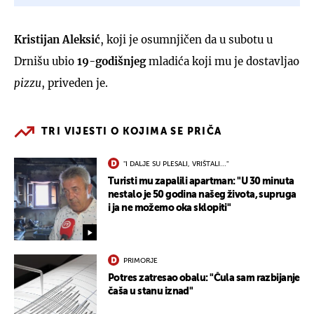
Kristijan Aleksić
, koji je osumnjičen da u subotu u
Drnišu ubio
19-godišnjeg
mladića koji mu je dostavljao
pizzu
, priveden je.
TRI VIJESTI O KOJIMA SE PRIČA
"I DALJE SU PLESALI, VRIŠTALI..."
Turisti mu zapalili apartman: "U 30 minuta
nestalo je 50 godina našeg života, supruga
i ja ne možemo oka sklopiti"
PRIMORJE
Potres zatresao obalu: "Čula sam razbijanje
čaša u stanu iznad"