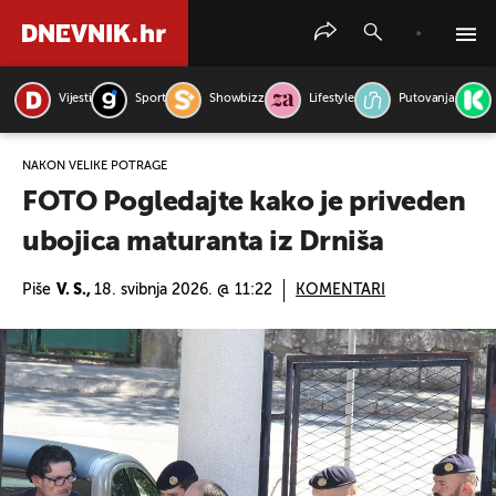
Vijesti
Sport
Showbizz
Lifestyle
Putovanja
PRETRAŽITE VIJESTI
NAKON VELIKE POTRAGE
FOTO Pogledajte kako je priveden
ubojica maturanta iz Drniša
Piše
V. S.,
18. svibnja 2026. @ 11:22
KOMENTARI