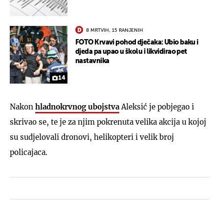
8 MRTVIH, 15 RANJENIH
FOTO Krvavi pohod dječaka: Ubio baku i
djeda pa upao u školu i likvidirao pet
nastavnika
14
Nakon
hladnokrvnog ubojstva
Aleksić je pobjegao i
skrivao se, te je za njim pokrenuta velika akcija u kojoj
su sudjelovali dronovi, helikopteri i velik broj
policajaca.