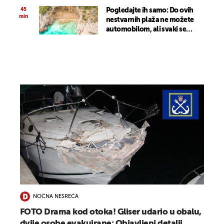
45
Pogledajte ih samo: Do ovih
min
nestvarnih plaža ne možete
automobilom, ali svaki se
korak isplati
NOĆNA NESREĆA
FOTO Drama kod otoka! Gliser udario u obalu,
dvije osobe evakuirane: Objavljeni detalji