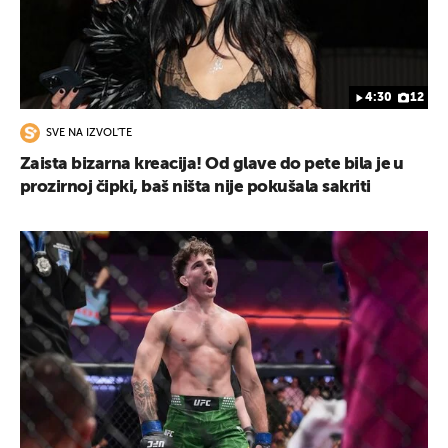
4:30
12
SVE NA IZVOL'TE
Zaista bizarna kreacija! Od glave do pete bila je u
prozirnoj čipki, baš ništa nije pokušala sakriti