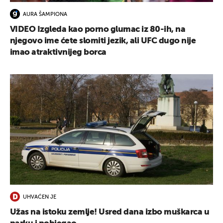
AURA ŠAMPIONA
VIDEO Izgleda kao porno glumac iz 80-ih, na
njegovo ime ćete slomiti jezik, ali UFC dugo nije
imao atraktivnijeg borca
UHVAĆEN JE
Užas na istoku zemlje! Usred dana izbo muškarca u