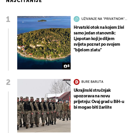
NAJČITANIJE
UŽIVANJE NA "PRIVATNOM"
OTOKU
Hrvatski otok na kojem živi
samo jedan stanovnik:
Ljepotan koji je diljem
svijeta poznat po svojem
"bijelom zlatu"
8
BURE BARUTA
Ukrajinski stručnjak
upozorava na novu
prijetnju: Ovaj grad u BiH-u
bi mogao biti žarište