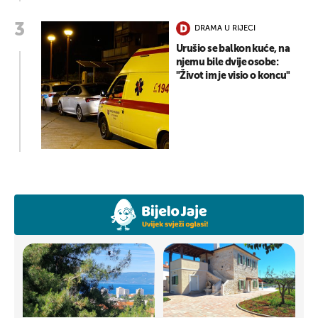
DRAMA U RIJECI
Urušio se balkon kuće, na
njemu bile dvije osobe:
"Život im je visio o koncu"