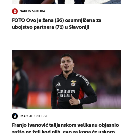
NAKON SUKOBA
FOTO Ovo je žena (36) osumnjičena za
ubojstvo partnera (71) u Slavoniji
IMAO JE KRITERIJ
Franjo Ivanović talijanskom velikanu objasnio
zašto ne želi kod njih, evo za koga će uskoro