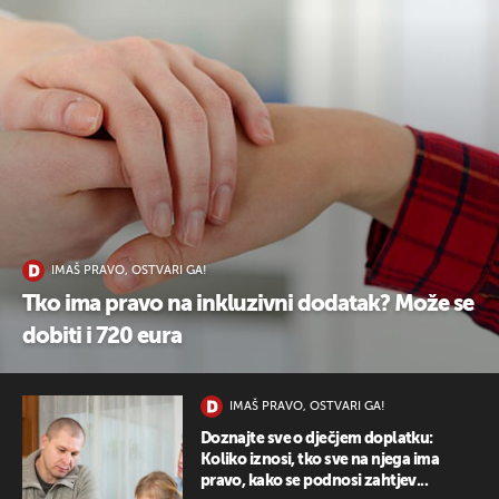
UKLJUČITE NOTIFIKACIJE
IMAŠ PRAVO, OSTVARI GA!
Tko ima pravo na inkluzivni dodatak? Može se
dobiti i 720 eura
IMAŠ PRAVO, OSTVARI GA!
Doznajte sve o dječjem doplatku:
Koliko iznosi, tko sve na njega ima
pravo, kako se podnosi zahtjev...