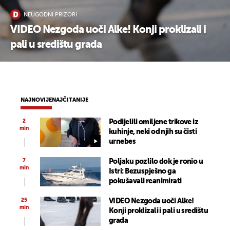
NEUGODNI PRIZORI
VIDEO Nezgoda uoči Alke! Konji proklizali i
pali u središtu grada
NAJNOVIJE
NAJČITANIJE
2
Podijelili omiljene trikove iz
min
kuhinje, neki od njih su čisti
urnebes
7
Poljaku pozlilo dok je ronio u
min
Istri: Bezuspješno ga
pokušavali reanimirati
25
VIDEO Nezgoda uoči Alke!
min
Konji proklizali i pali u središtu
grada