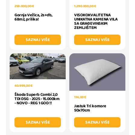
259.000,00 €
1.290.000,00 €
Gornja Vežica, 2s+db,
VISOKOKVALITETNA
68m2, prilika!
UNIKATNA KAMENA VILA
SA GRAĐEVINSKIM
ZEMLJIŠTEM
SAZNAJ VIŠE
SAZNAJ VIŠE
40.999,00 €
Škoda Superb Combi 2,0
114,00 €
TDI DSG - 2025 - 15.000km
- NOVO - REG 1 GOD !!
Jastuk Tri komore
50x70cm
SAZNAJ VIŠE
SAZNAJ VIŠE