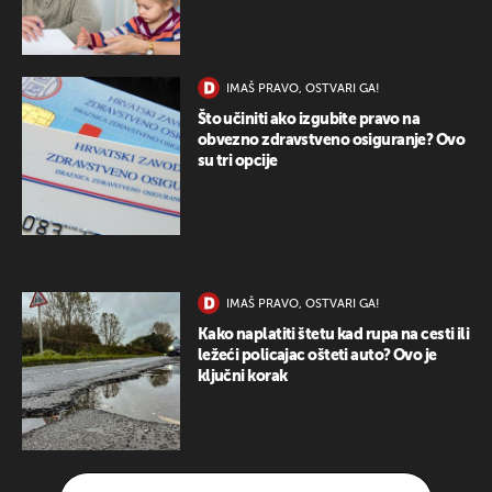
IMAŠ PRAVO, OSTVARI GA!
Što učiniti ako izgubite pravo na
obvezno zdravstveno osiguranje? Ovo
su tri opcije
IMAŠ PRAVO, OSTVARI GA!
Kako naplatiti štetu kad rupa na cesti ili
ležeći policajac ošteti auto? Ovo je
ključni korak