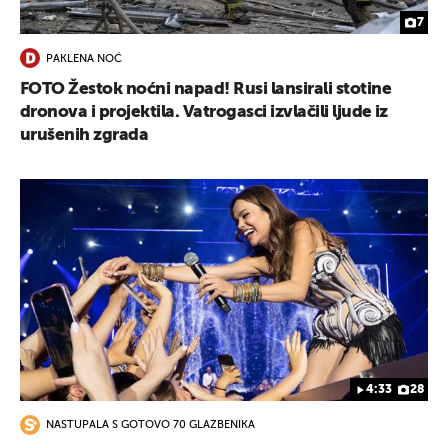
7
PAKLENA NOĆ
FOTO Žestok noćni napad! Rusi lansirali stotine
dronova i projektila. Vatrogasci izvlačili ljude iz
urušenih zgrada
4:33
28
NASTUPALA S GOTOVO 70 GLAZBENIKA