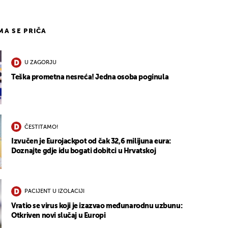
IMA SE PRIČA
U ZAGORJU
Teška prometna nesreća! Jedna osoba poginula
ČESTITAMO!
Izvučen je Eurojackpot od čak 32,6 milijuna eura:
Doznajte gdje idu bogati dobitci u Hrvatskoj
PACIJENT U IZOLACIJI
Vratio se virus koji je izazvao međunarodnu uzbunu:
Otkriven novi slučaj u Europi