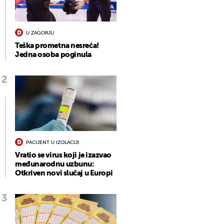
U ZAGORJU
Teška prometna nesreća!
Jedna osoba poginula
PACIJENT U IZOLACIJI
Vratio se virus koji je izazvao
međunarodnu uzbunu:
Otkriven novi slučaj u Europi