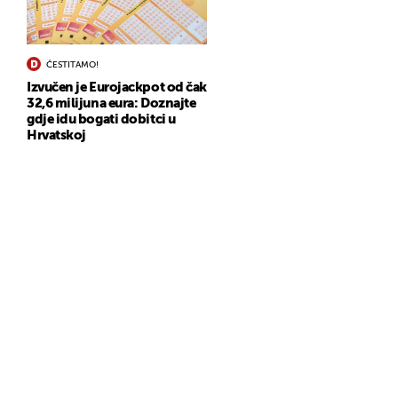
ČESTITAMO!
Izvučen je Eurojackpot od čak
32,6 milijuna eura: Doznajte
gdje idu bogati dobitci u
Hrvatskoj