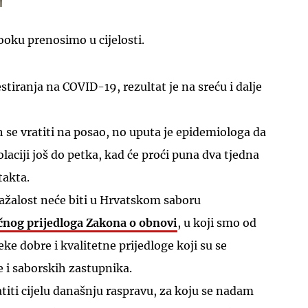
oku prenosimo u cijelosti.
tiranja na COVID-19, rezultat je na sreću i dalje
UKLJUČITE NOTIFIKACIJE
h se vratiti na posao, no uputa je epidemiologa da
aciji još do petka, kad će proći puna dva tjedna
takta.
ažalost neće biti u Hrvatskom saboru
čnog prijedloga Zakona o obnovi
, u koji smo od
eke dobre i kvalitetne prijedloge koji su se
e i saborskih zastupnika.
titi cijelu današnju raspravu, za koju se nadam