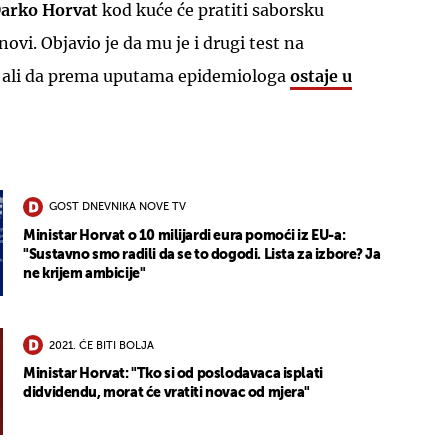
arko Horvat
kod kuće će pratiti saborsku
ovi. Objavio je da mu je i drugi test na
, ali da prema uputama epidemiologa
ostaje u
GOST DNEVNIKA NOVE TV
Ministar Horvat o 10 milijardi eura pomoći iz EU-a:
"Sustavno smo radili da se to dogodi. Lista za izbore? Ja
ne krijem ambicije"
2021. ĆE BITI BOLJA
Ministar Horvat: "Tko si od poslodavaca isplati
didvidendu, morat će vratiti novac od mjera"