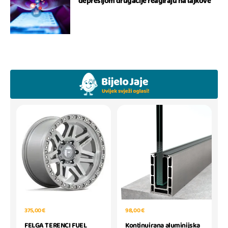
depresijom drugačije reagiraju na lajkove
375,00 €
98,00 €
FELGA TERENCI FUEL
Kontinuirana aluminijska