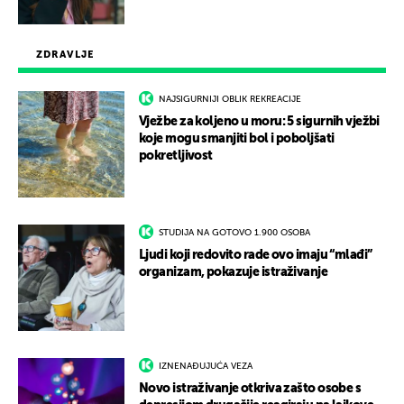
ZDRAVLJE
NAJSIGURNIJI OBLIK REKREACIJE
Vježbe za koljeno u moru: 5 sigurnih vježbi
koje mogu smanjiti bol i poboljšati
pokretljivost
STUDIJA NA GOTOVO 1.900 OSOBA
Ljudi koji redovito rade ovo imaju “mlađi”
organizam, pokazuje istraživanje
IZNENAĐUJUĆA VEZA
Novo istraživanje otkriva zašto osobe s