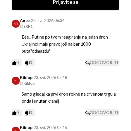
Prijavite se
Anto
23. svi. 2026 06:34
AN
@ERP1
Eee.. Putine po tvom reagiranju na jedan dron
Ukrajinci imaju pravo još na bar 1000
puta"odmazdu" .
0
0
ODGOVORITE
Kiklop
23. svi. 2026 05:18
KI
@Kiklop
Samo gledaj ka prvi dron rokne na crvenom trgu a
onda i unutar kremlj
0
0
ODGOVORITE
Kiklop
23. svi. 2026 05:15
KI