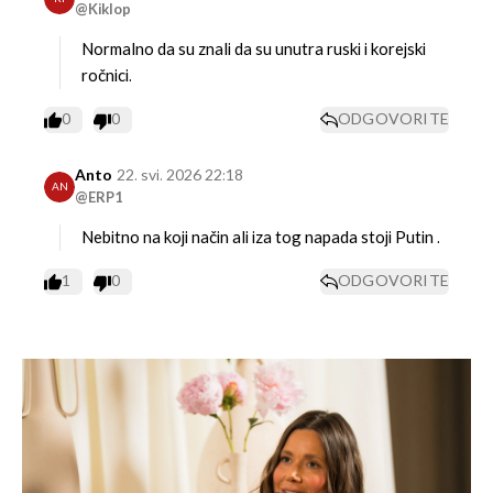
@Kiklop
Normalno da su znali da su unutra ruski i korejski
ročnici.
0
0
ODGOVORITE
Anto
22. svi. 2026 22:18
AN
@ERP1
Nebitno na koji način ali iza tog napada stoji Putin .
1
0
ODGOVORITE