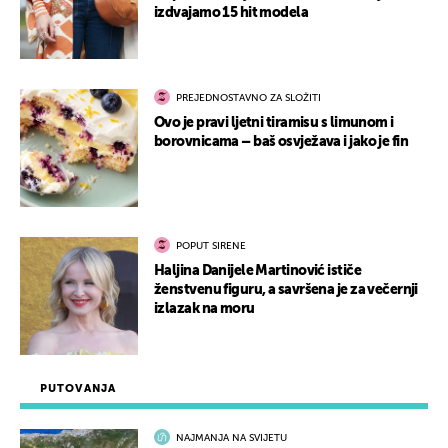
izdvajamo 15 hit modela
PREJEDNOSTAVNO ZA SLOŽITI
Ovo je pravi ljetni tiramisu s limunom i
borovnicama – baš osvježava i jako je fin
POPUT SIRENE
Haljina Danijele Martinović ističe
ženstvenu figuru, a savršena je za večernji
izlazak na moru
PUTOVANJA
NAJMANJA NA SVIJETU