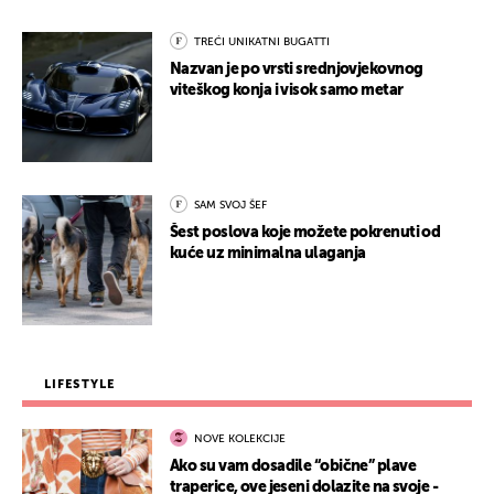
TREĆI UNIKATNI BUGATTI
Nazvan je po vrsti srednjovjekovnog
viteškog konja i visok samo metar
SAM SVOJ ŠEF
Šest poslova koje možete pokrenuti od
kuće uz minimalna ulaganja
LIFESTYLE
NOVE KOLEKCIJE
Ako su vam dosadile “obične” plave
traperice, ove jeseni dolazite na svoje -