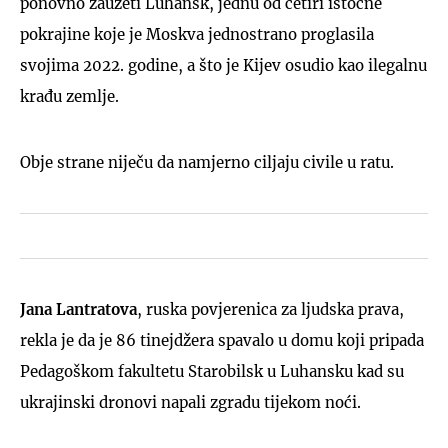
ponovno zauzeti Luhansk, jednu od četiri istočne
pokrajine koje je Moskva jednostrano proglasila
svojima 2022. godine, a što je Kijev osudio kao ilegalnu
krađu zemlje.
Obje strane niječu da namjerno ciljaju civile u ratu.
Jana ⁠Lantratova
, ruska povjerenica za ljudska prava,
rekla je da je 86 tinejdžera spavalo u domu koji pripada
Pedagoškom fakultetu Starobilsk u Luhansku kad su
ukrajinski dronovi napali zgradu tijekom noći.