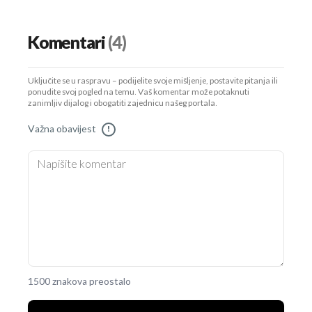
Komentari
(4)
Uključite se u raspravu – podijelite svoje mišljenje, postavite pitanja ili
ponudite svoj pogled na temu. Vaš komentar može potaknuti
zanimljiv dijalog i obogatiti zajednicu našeg portala.
Važna obavijest
!
1500 znakova preostalo