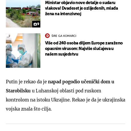
Ministar objavio nove detalje o sudaru
vlakova! Dvadeset je ozlijeđenih, mlađa
žena na intenzivnoj
9
ŠIRE GA KOMARCI
Više od 240 osoba diljem Europe zaraženo
opasnim virusom: Najviše slučajeva u
našem susjedstvu
Putin je rekao da je
napad pogodio učenički dom u
Starobilsku
u Luhanskoj oblasti pod ruskom
kontrolom na istoku Ukrajine. Rekao je da je ukrajinska
vojska znala što cilja.