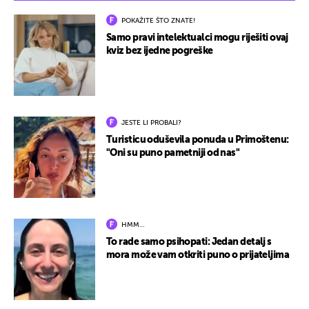
POKAŽITE ŠTO ZNATE!
Samo pravi intelektualci mogu riješiti ovaj
kviz bez ijedne pogreške
JESTE LI PROBALI?
Turisticu oduševila ponuda u Primoštenu:
"Oni su puno pametniji od nas"
HMM…
To rade samo psihopati: Jedan detalj s
mora može vam otkriti puno o prijateljima