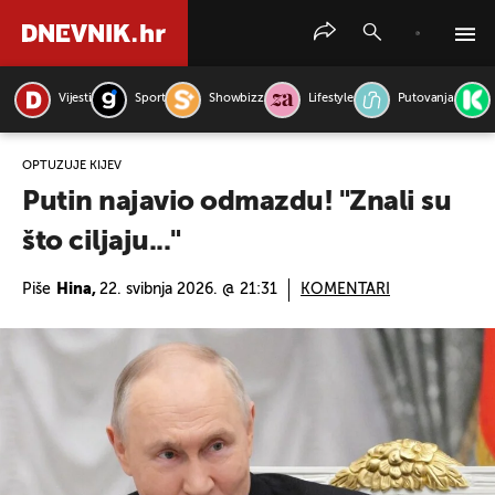
Vijesti
Sport
Showbizz
Lifestyle
Putovanja
PRETRAŽITE VIJESTI
OPTUŽUJE KIJEV
Putin najavio odmazdu! "Znali su
što ciljaju..."
Piše
Hina,
22. svibnja 2026. @ 21:31
KOMENTARI