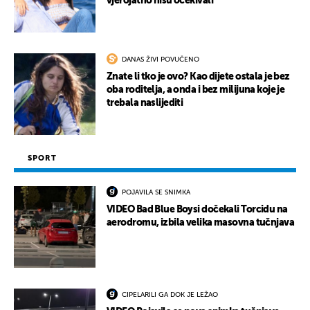
vjerojatno nisu očekivali
DANAS ŽIVI POVUČENO
Znate li tko je ovo? Kao dijete ostala je bez
oba roditelja, a onda i bez milijuna koje je
trebala naslijediti
SPORT
POJAVILA SE SNIMKA
VIDEO Bad Blue Boysi dočekali Torcidu na
aerodromu, izbila velika masovna tučnjava
CIPELARILI GA DOK JE LEŽAO