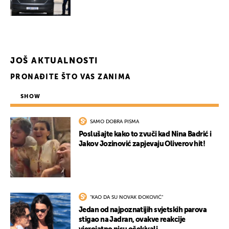
JOŠ AKTUALNOSTI
PRONAĐITE ŠTO VAS ZANIMA
SHOW
SAMO DOBRA PISMA
Poslušajte kako to zvuči kad Nina Badrić i
Jakov Jozinović zapjevaju Oliverov hit!
"KAO DA SU NOVAK ĐOKOVIĆ"
Jedan od najpoznatijih svjetskih parova
stigao na Jadran, ovakve reakcije