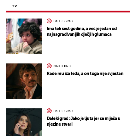
TV
DALEKI GRAD
Ima tek šest godina, a već je jedan od
najnagrađivanijih dječjih glumaca
NASLJEDNIK
Rade mu iza leđa, a on toga nije svjestan
DALEKI GRAD
Daleki grad: Jako je ljuta jer se miješa u
njezine stvari