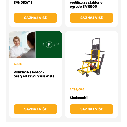
SYNDICATE
vodilica za staklene
ograde BV 9900
SAZNAJ VIŠE
SAZNAJ VIŠE
1,00 €
Poliklinika Fodor -
pregled krvnih žila vrata
2.799,00 €
Skalamobil
SAZNAJ VIŠE
SAZNAJ VIŠE