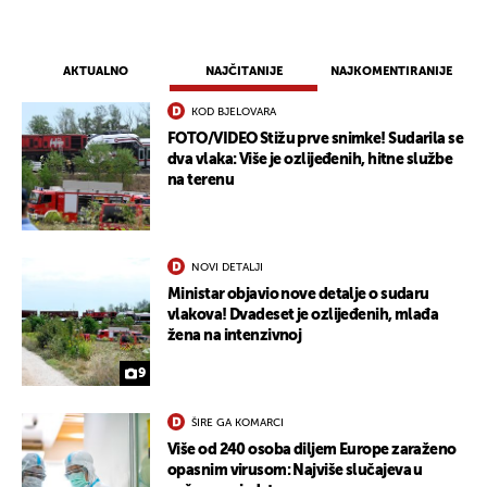
AKTUALNO
NAJČITANIJE
NAJKOMENTIRANIJE
KOD BJELOVARA
FOTO/VIDEO Stižu prve snimke! Sudarila se
dva vlaka: Više je ozlijeđenih, hitne službe
na terenu
NOVI DETALJI
Ministar objavio nove detalje o sudaru
UKLJUČITE NOTIFIKACIJE
vlakova! Dvadeset je ozlijeđenih, mlađa
žena na intenzivnoj
9
ŠIRE GA KOMARCI
Više od 240 osoba diljem Europe zaraženo
opasnim virusom: Najviše slučajeva u