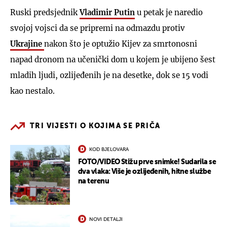
Ruski predsjednik
Vladimir Putin
u petak je naredio
svojoj vojsci da se pripremi na odmazdu protiv
Ukrajine
nakon što je optužio Kijev za smrtonosni
napad dronom na učenički dom u kojem je ubijeno šest
mladih ljudi, ozlijeđenih je na desetke, dok se 15 vodi
kao nestalo.
TRI VIJESTI O KOJIMA SE PRIČA
KOD BJELOVARA
FOTO/VIDEO Stižu prve snimke! Sudarila se
dva vlaka: Više je ozlijeđenih, hitne službe
na terenu
NOVI DETALJI