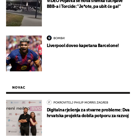
VIDEO Pojavila se nova snimka tučnjave
BBB-a i Torcide: "Je*ote, pa ubit će ga!"
BOMBA!
Liverpool doveo kapetana Barcelone!
NOVAC
POKROVITELJ PHILIP MORRIS ZAGREB
Digitalna rješenja za stvarne probleme: Dva
hrvatska projekta dobila potporu za razvoj