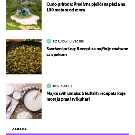
Čudo prirode: Predivna pješčana plaža na
100 metara od mora
UZ RUČAK ILI VEČERU
Savršeni prilog: Recept za najfinije mahune
sa špekom
BON APPETIT!
Majke svih umaka: 5 kultnih recepata koje
moraju znati svi kuhari
ZABAVA