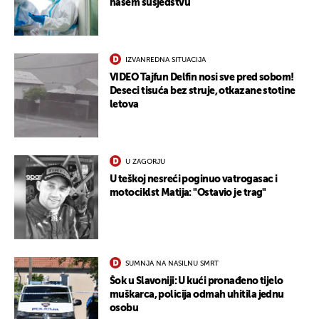
našem susjedstvu
IZVANREDNA SITUACIJA
VIDEO Tajfun Delfin nosi sve pred sobom!
Deseci tisuća bez struje, otkazane stotine
letova
U ZAGORJU
U teškoj nesreći poginuo vatrogasac i
motociklst Matija: "Ostavio je trag"
SUMNJA NA NASILNU SMRT
Šok u Slavoniji: U kući pronađeno tijelo
muškarca, policija odmah uhitila jednu
osobu