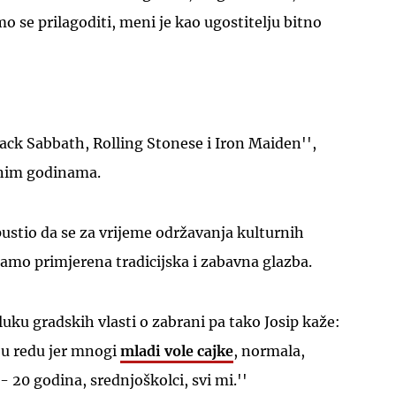
se prilagoditi, meni je kao ugostitelju bitno
lack Sabbath, Rolling Stonese i Iron Maiden'',
UKLJUČITE NOTIFIKACIJE
atnim godinama.
ustio da se za vrijeme održavanja kulturnih
samo primjerena tradicijska i zabavna glazba.
uku gradskih vlasti o zabrani pa tako Josip kaže:
e u redu jer mnogi
mladi vole cajke
, normala,
 20 godina, srednjoškolci, svi mi.''