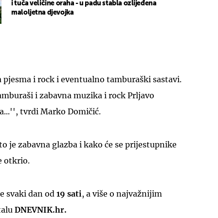
i tuča veličine oraha - u padu stabla ozlijeđena
maloljetna djevojka
pjesma i rock i eventualno tamburaški sastavi.
mburaši i zabavna muzika i rock Prljavo
...'', tvrdi Marko Domičić.
što je zabavna glazba i kako će se prijestupnike
e otkrio.
e svaki dan od
19 sati
, a više o najvažnijim
talu
DNEVNIK.hr.