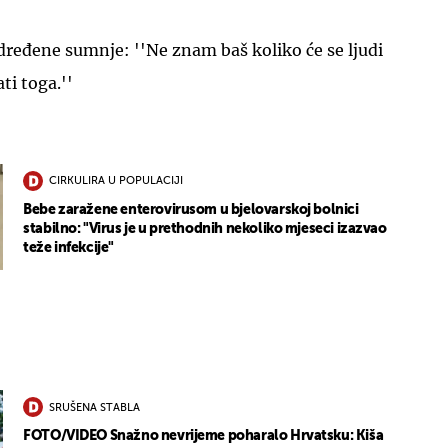
dređene sumnje: ''Ne znam baš koliko će se ljudi
ati toga.''
CIRKULIRA U POPULACIJI
Bebe zaražene enterovirusom u bjelovarskoj bolnici
stabilno: "Virus je u prethodnih nekoliko mjeseci izazvao
teže infekcije"
SRUŠENA STABLA
FOTO/VIDEO Snažno nevrijeme poharalo Hrvatsku: Kiša