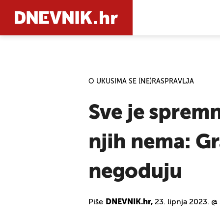
PRETRAŽIT
O UKUSIMA SE (NE)RASPRAVLJA
Sve je sprem
njih nema: Gra
negoduju
Piše
DNEVNIK.hr,
23. lipnja 2023. @