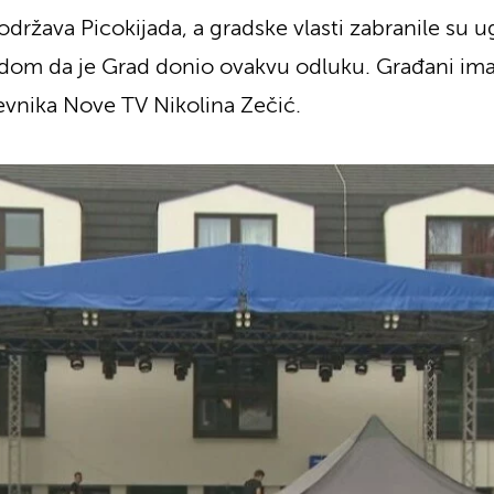
ržava Picokijada, a gradske vlasti zabranile su ug
dom da je Grad donio ovakvu odluku. Građani imaj
evnika Nove TV Nikolina Zečić.