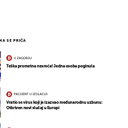
2
IMA SE PRIČA
U ZAGORJU
Teška prometna nesreća! Jedna osoba poginula
PACIJENT U IZOLACIJI
Vratio se virus koji je izazvao međunarodnu uzbunu:
Otkriven novi slučaj u Europi