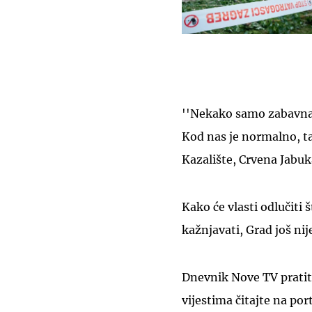
''Nekako samo zabavna 
Kod nas je normalno, ta
Kazalište, Crvena Jabuka
Kako će vlasti odlučiti 
kažnjavati, Grad još nij
Dnevnik Nove TV pratit
vijestima čitajte na por