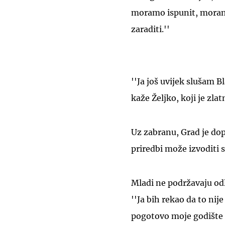
moramo ispunit, moramo 
zaraditi.''
''Ja još uvijek slušam B
kaže Željko, koji je zl
Uz zabranu, Grad je dop
priredbi može izvoditi 
Mladi ne podržavaju odl
''Ja bih rekao da to nij
pogotovo moje godište -