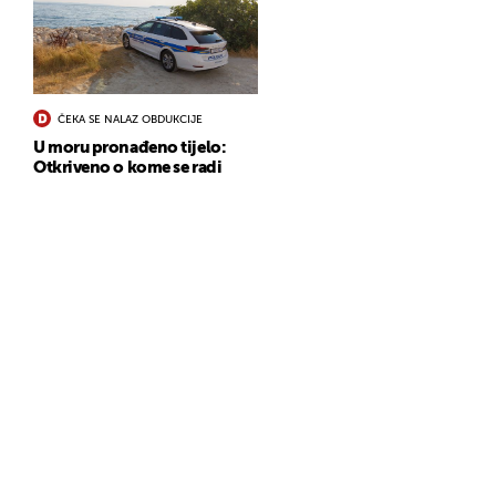
ČEKA SE NALAZ OBDUKCIJE
U moru pronađeno tijelo:
Otkriveno o kome se radi