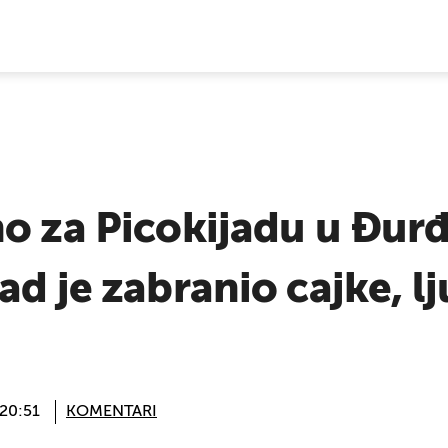
E VIJESTI
no za Picokijadu u Đur
d je zabranio cajke, lju
 20:51
KOMENTARI