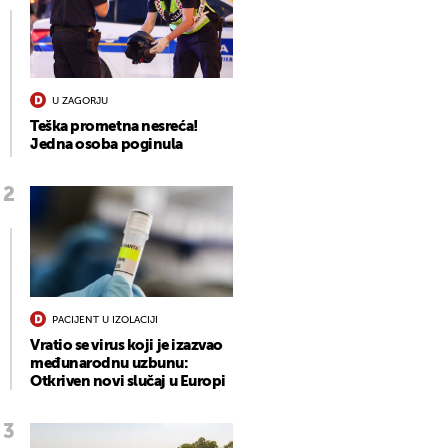
U ZAGORJU
Teška prometna nesreća!
Jedna osoba poginula
PACIJENT U IZOLACIJI
Vratio se virus koji je izazvao
međunarodnu uzbunu:
Otkriven novi slučaj u Europi