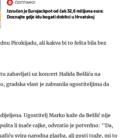
ČESTITAMO!
Izvučen je Eurojackpot od čak 32,6 milijuna eura:
Doznajte gdje idu bogati dobitci u Hrvatskoj
dnu Picokijadu, ali kakva bi to fešta bila bez
tu zabavljati uz koncert Halida Bešlića na
, gradska vlast je zabranila ugostiteljima da
dijeljena. Ugostitelj Marko kaže da Bešlić nije
 pušta li inače cajke, odvratio je potvrdno: ''Da,
kafiću svira narodna glazba, ali gosti traže, mi to