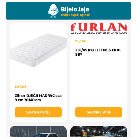
98,14 €
255/45 R18 LJETNE S FR XL
98Y
69,00 €
Zllner DJEČJI MADRAC cca
9 cm 70140 cm
SAZNAJ VIŠE
SAZNAJ VIŠE