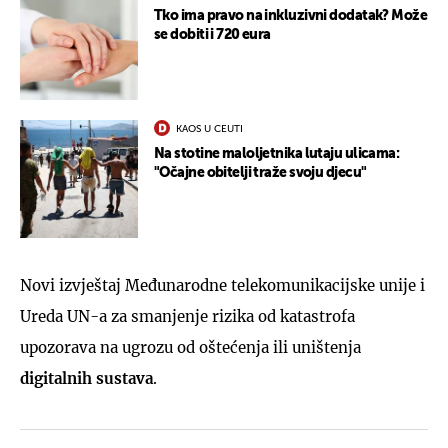
Tko ima pravo na inkluzivni dodatak? Može
se dobiti i 720 eura
KAOS U CEUTI
Na stotine maloljetnika lutaju ulicama:
"Očajne obitelji traže svoju djecu"
Novi izvještaj Međunarodne telekomunikacijske unije i
Ureda UN-a za smanjenje rizika od katastrofa
upozorava na ugrozu od oštećenja ili uništenja
digitalnih sustava
.