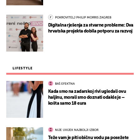
POKROVITELJ PHILIP MORRIS ZAGREB
Digitalna rješenja za stvarne probleme: Dva
hrvatska projekta dobila potporu za razvoj
LIFESTYLE
BAŠ EFEKTNA
Kada smo na zadarskoj rivi ugledali ovu
haljinu, morali smo doznati odakle je –
košta samo 18 eura
NIJE UVIJEK NAJBOLJI IZBOR
Teže vam je piti običnu vodu pa posežete