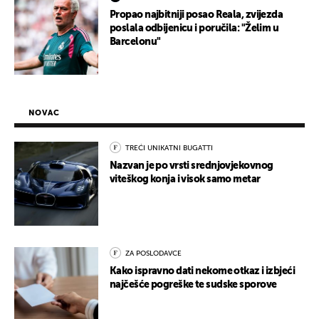
Propao najbitniji posao Reala, zvijezda
poslala odbijenicu i poručila: "Želim u
Barcelonu"
NOVAC
TREĆI UNIKATNI BUGATTI
Nazvan je po vrsti srednjovjekovnog
viteškog konja i visok samo metar
ZA POSLODAVCE
Kako ispravno dati nekome otkaz i izbjeći
najčešće pogreške te sudske sporove