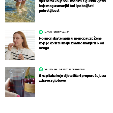
Vježbe za koljeno u moru: 5 sigurnih vježbi
koje mogu smanjiti bol i poboljšati
pokretljivost
NOVO ISTRAŽIVANJE
Hormonska terapija u menopauzi: Žene
koje je koriste imaju znatno manji rizik od
ovoga
VRIJEDI IH UVRSTITI U PREHRANU
6 napitaka koje dijetetičari preporučuju za
zdrave zglobove