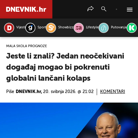
Vijesti
Sport
Showbizz
Lifestyle
Putovanja
PRETRAŽITE VIJESTI
MALA ŠKOLA PROGNOZE
Jeste li znali? Jedan neočekivani
događaj mogao bi pokrenuti
globalni lančani kolaps
Piše
DNEVNIK.hr,
20. svibnja 2026. @ 21:02
KOMENTARI