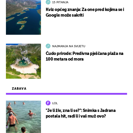
15 PITANJA
Kviz općeg znanja: Za one pred kojima se i
Google može sakriti
NAJMANJA NA SVIJETU
Čudo prirode: Predivna pješčana plaža na
100 metara od mora
ZABAVA
LOL
"Je li živ, zna li se?": Snimka s Jadrana
postala hit, radi li i vaš muž ovo?