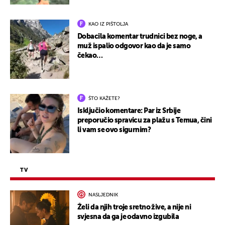
KAO IZ PIŠTOLJA
Dobacila komentar trudnici bez noge, a
muž ispalio odgovor kao da je samo
čekao…
ŠTO KAŽETE?
Isključio komentare: Par iz Srbije
preporučio spravicu za plažu s Temua, čini
li vam se ovo sigurnim?
TV
NASLJEDNIK
Želi da njih troje sretno žive, a nije ni
svjesna da ga je odavno izgubila