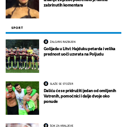
izdanje zvijezde pokrenulo je lavinu
zabrinutih komentara
SPORT
ŽALGIRIS RAZBIJEN
Golijada u Litvi: Hajduku petarda i velika
prednost uoči uzvrata na Poljudu
SLAŽE SE STOŽER
Daliću će se pridružiti jedan od omiljenih
Vatrenih, pomoćnici i dalje dvoje oko
ponude
ŠOK ZA KRALJEVE