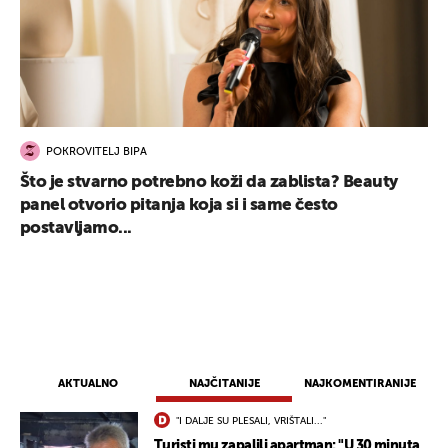
POKROVITELJ BIPA
Što je stvarno potrebno koži da zablista? Beauty
panel otvorio pitanja koja si i same često
postavljamo...
AKTUALNO
NAJČITANIJE
NAJKOMENTIRANIJE
"I DALJE SU PLESALI, VRIŠTALI..."
Turisti mu zapalili apartman: "U 30 minuta