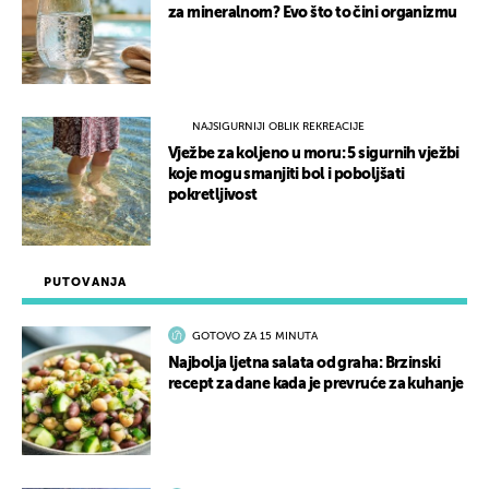
za mineralnom? Evo što to čini organizmu
NAJSIGURNIJI OBLIK REKREACIJE
Vježbe za koljeno u moru: 5 sigurnih vježbi
koje mogu smanjiti bol i poboljšati
pokretljivost
PUTOVANJA
GOTOVO ZA 15 MINUTA
Najbolja ljetna salata od graha: Brzinski
recept za dane kada je prevruće za kuhanje