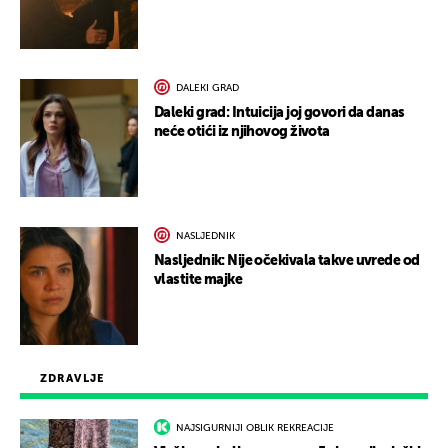
DALEKI GRAD
Daleki grad: Intuicija joj govori da danas
neće otići iz njihovog života
NASLJEDNIK
Nasljednik: Nije očekivala takve uvrede od
vlastite majke
ZDRAVLJE
NAJSIGURNIJI OBLIK REKREACIJE