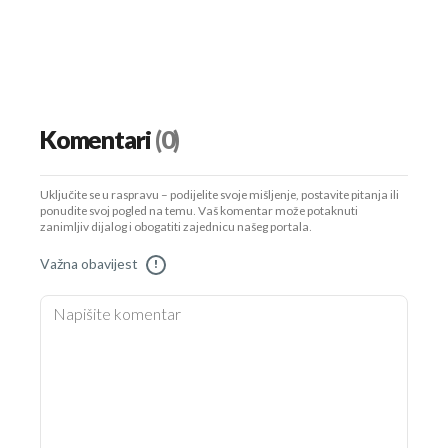
Komentari
(0)
Uključite se u raspravu – podijelite svoje mišljenje, postavite pitanja ili
ponudite svoj pogled na temu. Vaš komentar može potaknuti
zanimljiv dijalog i obogatiti zajednicu našeg portala.
Važna obavijest
!