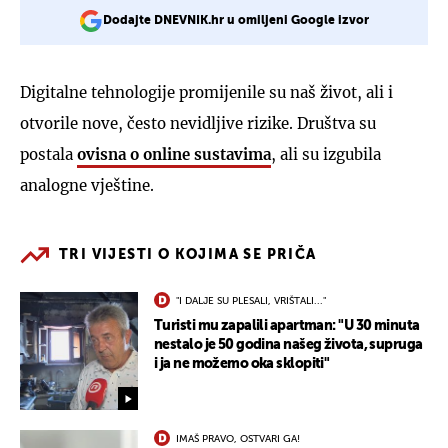
Dodajte DNEVNIK.hr u omiljeni Google izvor
Digitalne tehnologije promijenile su naš život, ali i
otvorile nove, često nevidljive rizike. Društva su
postala
ovisna o online sustavima
, ali su izgubila
analogne vještine.
TRI VIJESTI O KOJIMA SE PRIČA
"I DALJE SU PLESALI, VRIŠTALI..."
Turisti mu zapalili apartman: "U 30 minuta
nestalo je 50 godina našeg života, supruga
i ja ne možemo oka sklopiti"
IMAŠ PRAVO, OSTVARI GA!