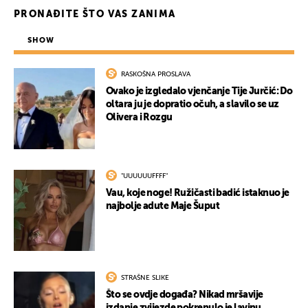
PRONAĐITE ŠTO VAS ZANIMA
SHOW
RASKOŠNA PROSLAVA
Ovako je izgledalo vjenčanje Tije Jurčić: Do
oltara ju je dopratio očuh, a slavilo se uz
Olivera i Rozgu
"UUUUUUFFFF"
Vau, koje noge! Ružičasti badić istaknuo je
najbolje adute Maje Šuput
STRAŠNE SLIKE
Što se ovdje događa? Nikad mršavije