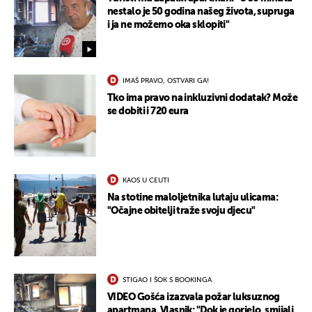
nestalo je 50 godina našeg života, supruga
i ja ne možemo oka sklopiti"
IMAŠ PRAVO, OSTVARI GA!
Tko ima pravo na inkluzivni dodatak? Može
se dobiti i 720 eura
KAOS U CEUTI
Na stotine maloljetnika lutaju ulicama:
"Očajne obitelji traže svoju djecu"
STIGAO I ŠOK S BOOKINGA
VIDEO Gošća izazvala požar luksuznog
apartmana. Vlasnik: "Dok je gorjelo, smijali