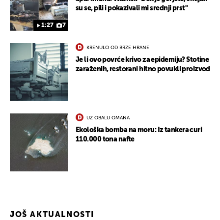
su se, pili i pokazivali mi srednji prst"
1:27
7
KRENULO OD BRZE HRANE
Je li ovo povrće krivo za epidemiju? Stotine
zaraženih, restorani hitno povukli proizvod
UZ OBALU OMANA
Ekološka bomba na moru: Iz tankera curi
110.000 tona nafte
UKLJUČITE NOTIFIKACIJE
JOŠ AKTUALNOSTI