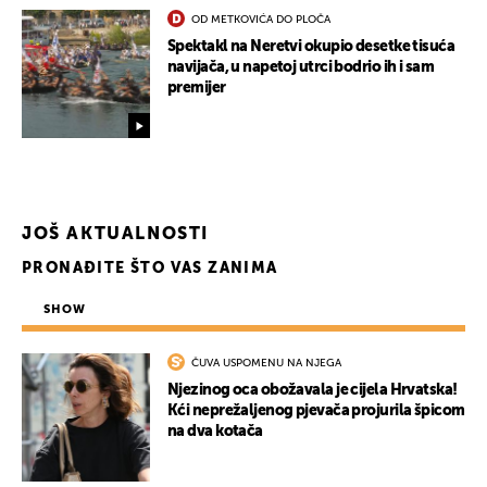
OD METKOVIĆA DO PLOČA
Spektakl na Neretvi okupio desetke tisuća
navijača, u napetoj utrci bodrio ih i sam
premijer
JOŠ AKTUALNOSTI
PRONAĐITE ŠTO VAS ZANIMA
SHOW
ČUVA USPOMENU NA NJEGA
Njezinog oca obožavala je cijela Hrvatska!
Kći neprežaljenog pjevača projurila špicom
na dva kotača