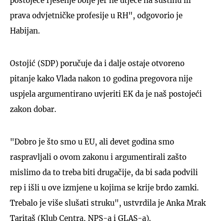
postojeće rješenje bolje jer ne utječe na suštinu ili
prava odvjetničke profesije u RH", odgovorio je
Habijan.
Ostojić (SDP) poručuje da i dalje ostaje otvoreno
pitanje kako Vlada nakon 10 godina pregovora nije
uspjela argumentirano uvjeriti EK da je naš postojeći
zakon dobar.
"Dobro je što smo u EU, ali devet godina smo
raspravljali o ovom zakonu i argumentirali zašto
mislimo da to treba biti drugačije, da bi sada podvili
rep i išli u ove izmjene u kojima se krije brdo zamki.
Trebalo je više slušati struku", ustvrdila je Anka Mrak
Taritaš (Klub Centra, NPS-a i GLAS-a).