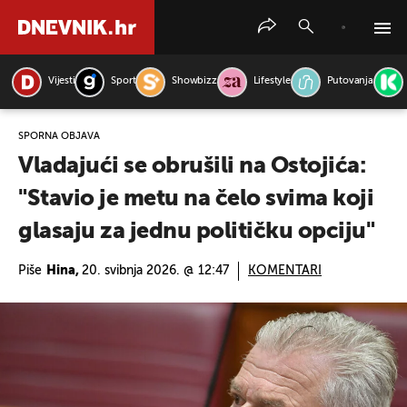
Vijesti
Sport
Showbizz
Lifestyle
Putovanja
PRETRAŽITE VIJESTI
SPORNA OBJAVA
Vladajući se obrušili na Ostojića:
"Stavio je metu na čelo svima koji
glasaju za jednu političku opciju"
Piše
Hina,
20. svibnja 2026. @ 12:47
KOMENTARI