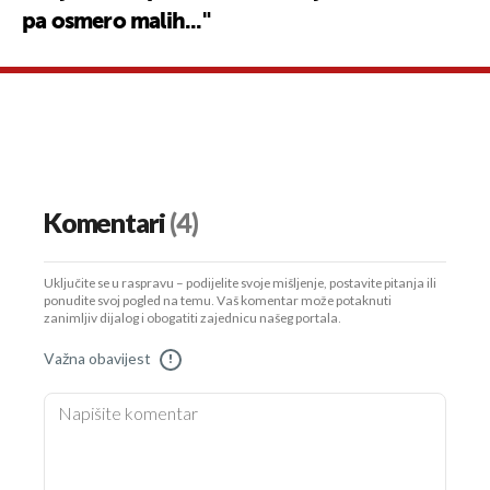
pa osmero malih..."
UKLJUČITE NOTIFIKACIJE
Komentari
(4)
Uključite se u raspravu – podijelite svoje mišljenje, postavite pitanja ili
ponudite svoj pogled na temu. Vaš komentar može potaknuti
zanimljiv dijalog i obogatiti zajednicu našeg portala.
Važna obavijest
!