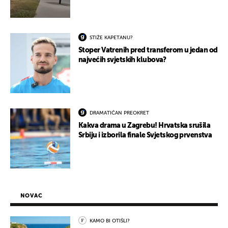
STIŽE KAPETANU?
Stoper Vatrenih pred transferom u jedan od
najvećih svjetskih klubova?
DRAMATIČAN PREOKRET
Kakva drama u Zagrebu! Hrvatska srušila
Srbiju i izborila finale Svjetskog prvenstva
NOVAC
KAMO BI OTIŠLI?