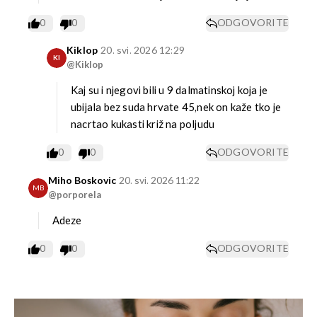
0
0
ODGOVORITE
Kiklop
20. svi. 2026 12:29
KI
@Kiklop
Kaj su i njegovi bili u 9 dalmatinskoj koja je
ubijala bez suda hrvate 45,nek on kaže tko je
nacrtao kukasti križ na poljudu
0
0
ODGOVORITE
Miho Boskovic
20. svi. 2026 11:22
MB
@porporela
Adeze
0
0
ODGOVORITE