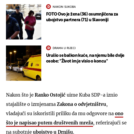
NAKON SUKOBA
FOTO Ovo je žena (36) osumnjičena za
ubojstvo partnera (71) u Slavoniji
DRAMA U RIJECI
Urušio se balkon kuće, na njemu bile dvije
osobe: "Život im je visio o koncu"
Nakon što je
Ranko Ostojić
uime Kuba SDP-a iznio
stajalište o izmjenama
Zakona o odvjetništvu
,
vladajući su iskoristili priliku da mu odgovore na
ono
što je napisao putem društvenih mreža
, referirajući se
na subotnje
ubojstvo u Drnišu
.