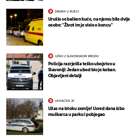
DRAMA U RIJECI
Urušio se balkon kuće, na njemu bile dvije
osobe: "Život im je visio o koncu"
UŽAS U SLAVONSKOM BRODU
Policija razrješila teško ubojstvo u
Slavoniji: Jedan ubod bio je koban.
Objavljeni detalji
UHVAĆEN JE
Užas na istoku zemlje! Usred dana izbo
muškarca u parku i pobjegao