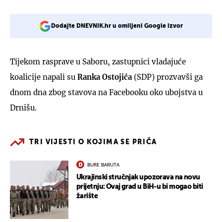
Dodajte DNEVNIK.hr u omiljeni Google izvor
Tijekom rasprave u Saboru, zastupnici vladajuće
koalicije napali su
Ranka Ostojića
(SDP) prozvavši ga
dnom dna zbog stavova na Facebooku oko ubojstva u
Drnišu.
TRI VIJESTI O KOJIMA SE PRIČA
BURE BARUTA
Ukrajinski stručnjak upozorava na novu
prijetnju: Ovaj grad u BiH-u bi mogao biti
žarište