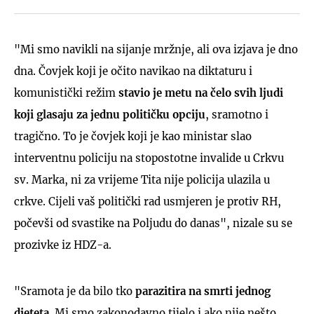
"Mi smo navikli na sijanje mržnje, ali ova izjava je dno
dna. Čovjek koji je očito navikao na diktaturu i
komunistički režim
stavio je metu na čelo svih ljudi
koji glasaju za jednu političku opciju
, sramotno i
tragično. To je čovjek koji je kao ministar slao
interventnu policiju na stopostotne invalide u Crkvu
sv. Marka, ni za vrijeme Tita nije policija ulazila u
crkve. Cijeli vaš politički rad usmjeren je protiv RH,
počevši od svastike na Poljudu do danas", nizale su se
prozivke iz HDZ-a.
"Sramota je da bilo tko
parazitira na smrti jednog
djeteta
. Mi smo zakonodavno tijelo i ako nije nešto