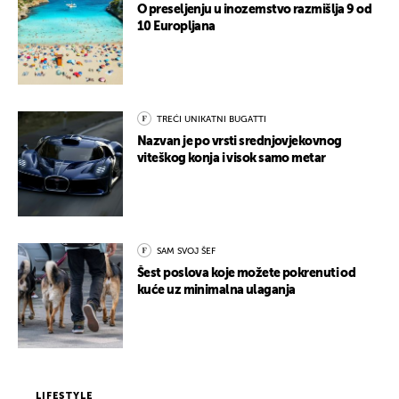
O preseljenju u inozemstvo razmišlja 9 od
10 Europljana
TREĆI UNIKATNI BUGATTI
Nazvan je po vrsti srednjovjekovnog
viteškog konja i visok samo metar
SAM SVOJ ŠEF
Šest poslova koje možete pokrenuti od
kuće uz minimalna ulaganja
LIFESTYLE