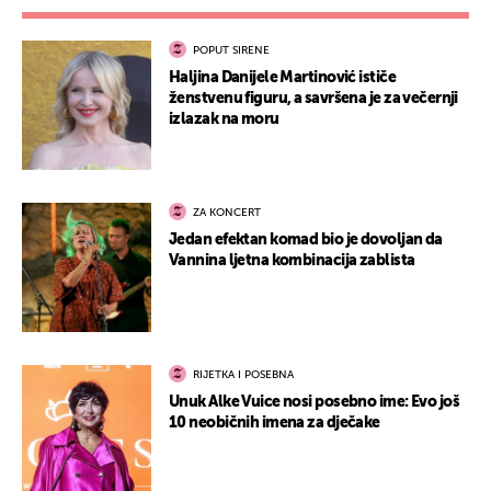
POPUT SIRENE
Haljina Danijele Martinović ističe
ženstvenu figuru, a savršena je za večernji
izlazak na moru
ZA KONCERT
Jedan efektan komad bio je dovoljan da
Vannina ljetna kombinacija zablista
RIJETKA I POSEBNA
Unuk Alke Vuice nosi posebno ime: Evo još
10 neobičnih imena za dječake