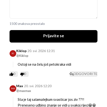
1500 znakova preostalo
Prijavite se
Kiklop
20. svi. 2026 12:31
KI
@Kiklop
Ostoji se na čelu još petokraka vidi
0
0
ODGOVORITE
Max
20. svi. 2026 12:20
MA
@maxmax
Sta je taj salamalejkum svasticar jos ziv ??!!
Preneseno udbino znanje se vidi u svakoj rijeci😁😁