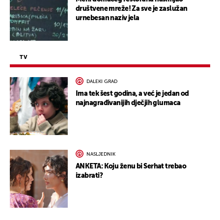
društvene mreže! Za sve je zaslužan
urnebesan naziv jela
TV
DALEKI GRAD
Ima tek šest godina, a već je jedan od
najnagrađivanijih dječjih glumaca
NASLJEDNIK
ANKETA: Koju ženu bi Serhat trebao
izabrati?