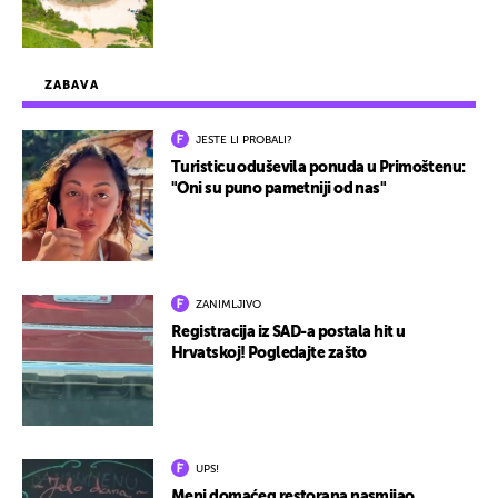
ZABAVA
JESTE LI PROBALI?
Turisticu oduševila ponuda u Primoštenu:
"Oni su puno pametniji od nas"
ZANIMLJIVO
Registracija iz SAD-a postala hit u
Hrvatskoj! Pogledajte zašto
UPS!
Meni domaćeg restorana nasmijao