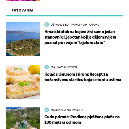
PUTOVANJA
UŽIVANJE NA "PRIVATNOM" OTOKU
Hrvatski otok na kojem živi samo jedan
stanovnik: Ljepotan koji je diljem svijeta
poznat po svojem "bijelom zlatu"
MA, SAVRŠENSTVO!
Kolač s limunom i sirom: Recept za
božanstvenu slasticu koja se topi u ustima
NAJMANJA NA SVIJETU
Čudo prirode: Predivna pješčana plaža na
100 metara od mora