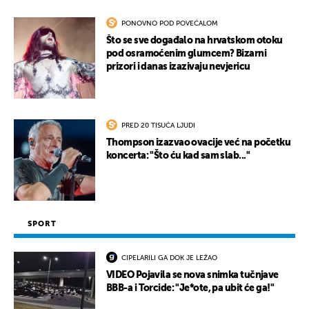
PONOVNO POD POVEĆALOM
Što se sve događalo na hrvatskom otoku
pod osramoćenim glumcem? Bizarni
prizori i danas izazivaju nevjericu
PRED 20 TISUĆA LJUDI
Thompson izazvao ovacije već na početku
koncerta: "Što ću kad sam slab..."
SPORT
CIPELARILI GA DOK JE LEŽAO
VIDEO Pojavila se nova snimka tučnjave
BBB-a i Torcide: "Je*ote, pa ubit će ga!"