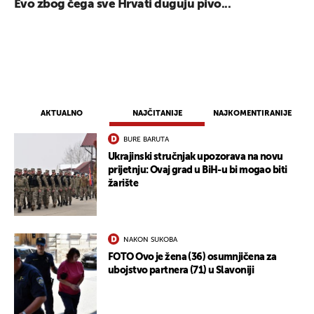
Evo zbog čega sve Hrvati duguju pivo...
AKTUALNO
NAJČITANIJE
NAJKOMENTIRANIJE
BURE BARUTA
Ukrajinski stručnjak upozorava na novu
prijetnju: Ovaj grad u BiH-u bi mogao biti
žarište
NAKON SUKOBA
FOTO Ovo je žena (36) osumnjičena za
ubojstvo partnera (71) u Slavoniji