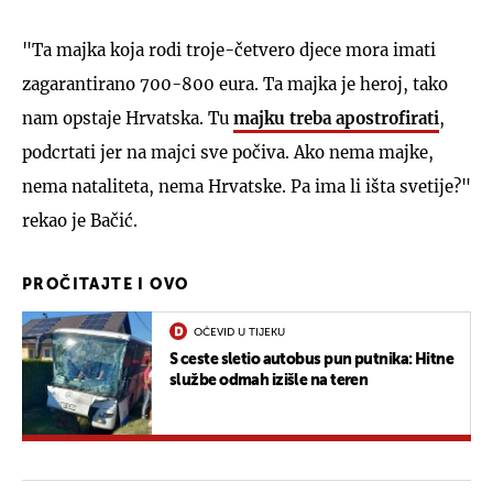
"Ta majka koja rodi troje-četvero djece mora imati
zagarantirano 700-800 eura. Ta majka je heroj, tako
nam opstaje Hrvatska. Tu
majku treba apostrofirati
,
podcrtati jer na majci sve počiva. Ako nema majke,
nema nataliteta, nema Hrvatske. Pa ima li išta svetije?"
rekao je Bačić.
PROČITAJTE I OVO
OČEVID U TIJEKU
S ceste sletio autobus pun putnika: Hitne
službe odmah izišle na teren