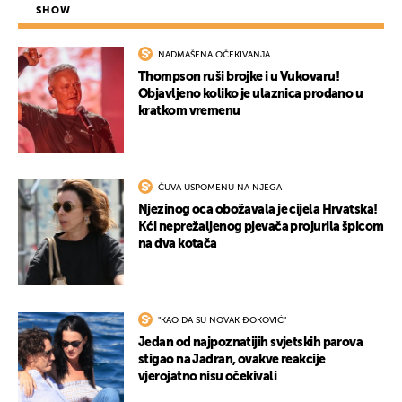
SHOW
NADMAŠENA OČEKIVANJA
Thompson ruši brojke i u Vukovaru!
Objavljeno koliko je ulaznica prodano u
kratkom vremenu
ČUVA USPOMENU NA NJEGA
Njezinog oca obožavala je cijela Hrvatska!
Kći neprežaljenog pjevača projurila špicom
na dva kotača
"KAO DA SU NOVAK ĐOKOVIĆ"
Jedan od najpoznatijih svjetskih parova
stigao na Jadran, ovakve reakcije
vjerojatno nisu očekivali