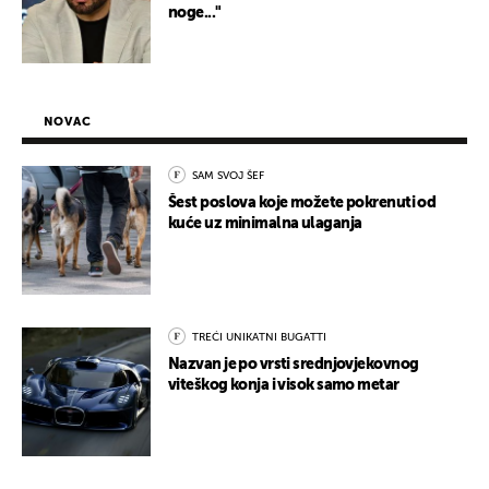
noge..."
NOVAC
SAM SVOJ ŠEF
Šest poslova koje možete pokrenuti od
kuće uz minimalna ulaganja
TREĆI UNIKATNI BUGATTI
Nazvan je po vrsti srednjovjekovnog
viteškog konja i visok samo metar