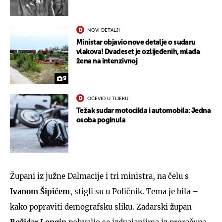
NOVI DETALJI
Ministar objavio nove detalje o sudaru
vlakova! Dvadeset je ozlijeđenih, mlađa
žena na intenzivnoj
9
OČEVID U TIJEKU
Težak sudar motocikla i automobila: Jedna
osoba poginula
Župani iz južne Dalmacije i tri ministra, na čelu s
Ivanom Šipićem
, stigli su u Poličnik. Tema je bila –
kako popraviti demografsku sliku. Zadarski župan