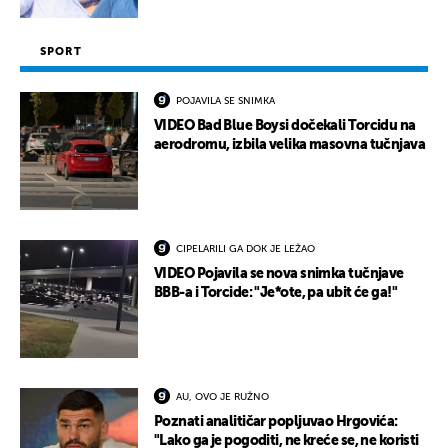
SPORT
POJAVILA SE SNIMKA
VIDEO Bad Blue Boysi dočekali Torcidu na
aerodromu, izbila velika masovna tučnjava
CIPELARILI GA DOK JE LEŽAO
VIDEO Pojavila se nova snimka tučnjave
BBB-a i Torcide: "Je*ote, pa ubit će ga!"
AU, OVO JE RUŽNO
Poznati analitičar popljuvao Hrgovića:
"Lako ga je pogoditi, ne kreće se, ne koristi