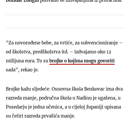
Božidar Longin
pohvalio se izdvajanjima iz proračuna.
"Za novorođene bebe, za vrtiće, za subvencioniranje –
od školstva, predškolstva itd. – izdvajamo oko 12
milijuna eura. To su
brojke o kojima mogu govoriti
sada", rekao je.
Brojke kažu sljedeće: Osnovna škola Benkovac ima dva
razreda manje, područna škola u Nadinu je ugašena, u
Posedarju je jedna učenica, a u cijeloj županiji upisana
su četiri razreda prvašića manje.