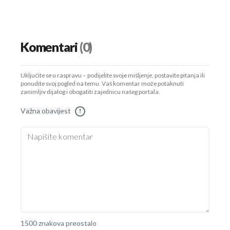
Komentari
(0)
Uključite se u raspravu – podijelite svoje mišljenje, postavite pitanja ili
ponudite svoj pogled na temu. Vaš komentar može potaknuti
zanimljiv dijalog i obogatiti zajednicu našeg portala.
Važna obavijest
!
1500 znakova preostalo