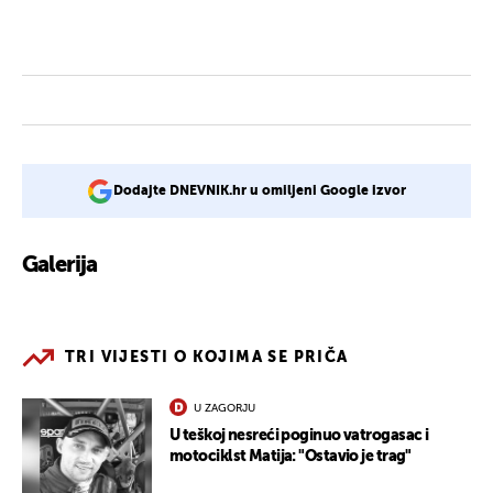
Dodajte DNEVNIK.hr u omiljeni Google izvor
Galerija
2
TRI VIJESTI O KOJIMA SE PRIČA
U ZAGORJU
U teškoj nesreći poginuo vatrogasac i
motociklst Matija: "Ostavio je trag"