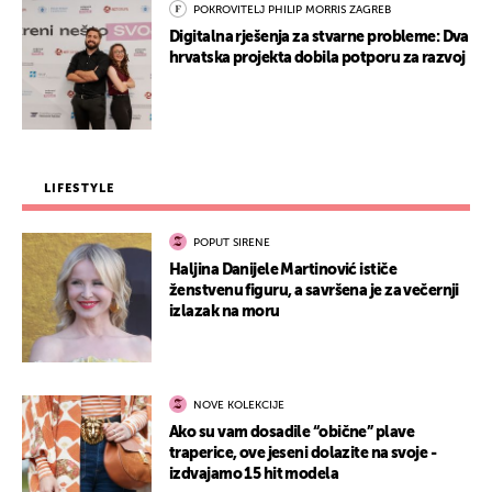
POKROVITELJ PHILIP MORRIS ZAGREB
Digitalna rješenja za stvarne probleme: Dva
hrvatska projekta dobila potporu za razvoj
LIFESTYLE
POPUT SIRENE
Haljina Danijele Martinović ističe
ženstvenu figuru, a savršena je za večernji
izlazak na moru
NOVE KOLEKCIJE
Ako su vam dosadile “obične” plave
traperice, ove jeseni dolazite na svoje -
izdvajamo 15 hit modela