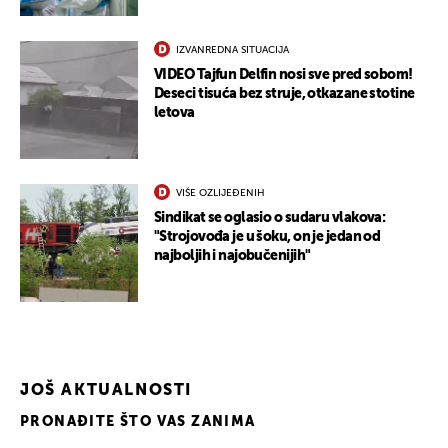
IZVANREDNA SITUACIJA
VIDEO Tajfun Delfin nosi sve pred sobom!
Deseci tisuća bez struje, otkazane stotine
letova
VIŠE OZLIJEĐENIH
Sindikat se oglasio o sudaru vlakova:
"Strojovođa je u šoku, on je jedan od
najboljih i najobučenijih"
JOŠ AKTUALNOSTI
PRONAĐITE ŠTO VAS ZANIMA