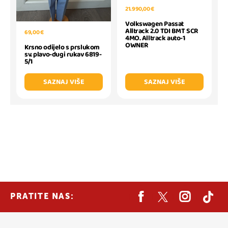
21.990,00 €
Volkswagen Passat
Alltrack 2.0 TDI BMT SCR
69,00 €
4MO. Alltrack auto-1
OWNER
Krsno odijelo s prslukom
sv. plavo-dugi rukav 6819-
5/1
SAZNAJ VIŠE
SAZNAJ VIŠE
PRATITE NAS: