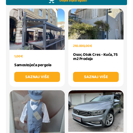
210.000,00 €
Osor, Otok Cres - Kuća, 75
1,00 €
m2 Prodaja
Samostojeća pergola
SAZNAJ VIŠE
SAZNAJ VIŠE