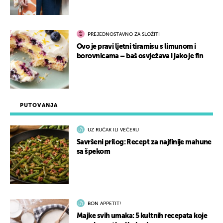
PREJEDNOSTAVNO ZA SLOŽITI
Ovo je pravi ljetni tiramisu s limunom i
borovnicama – baš osvježava i jako je fin
PUTOVANJA
UZ RUČAK ILI VEČERU
Savršeni prilog: Recept za najfinije mahune
sa špekom
BON APPETIT!
Majke svih umaka: 5 kultnih recepata koje