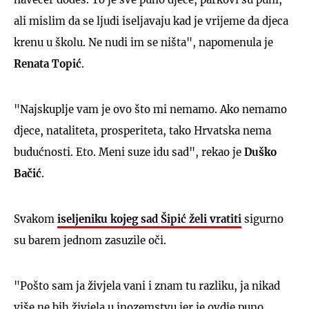
ali mislim da se ljudi iseljavaju kad je vrijeme da djeca
krenu u školu. Ne nudi im se ništa", napomenula je
Renata Topić
.
"Najskuplje vam je ovo što mi nemamo. Ako nemamo
djece, nataliteta, prosperiteta, tako Hrvatska nema
budućnosti. Eto. Meni suze idu sad", rekao je
Duško
Bačić
.
Svakom
iseljeniku kojeg sad Šipić želi vratiti
sigurno
su barem jednom zasuzile oči.
"Pošto sam ja živjela vani i znam tu razliku, ja nikad
više ne bih živjela u inozemstvu jer je ovdje puno