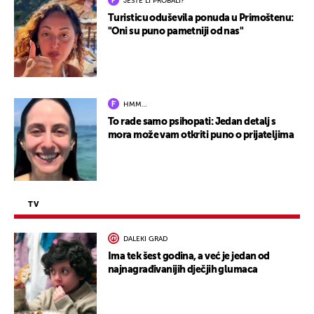
JESTE LI PROBALI?
Turisticu oduševila ponuda u Primoštenu:
"Oni su puno pametniji od nas"
HMM…
To rade samo psihopati: Jedan detalj s
mora može vam otkriti puno o prijateljima
TV
DALEKI GRAD
Ima tek šest godina, a već je jedan od
najnagrađivanijih dječjih glumaca