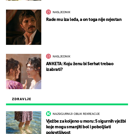
NASLJEDNIK
Rade mu iza leđa, a on toga nije svjestan
NASLJEDNIK
ANKETA: Koju ženu bi Serhat trebao
izabrati?
ZDRAVLJE
NAJSIGURNIJI OBLIK REKREACIJE
Vježbe za koljeno u moru: 5 sigurnih vježbi
koje mogu smanjiti bol i poboljšati
pokretljivost