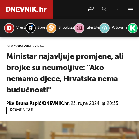
Vijesti
Sport
Showbizz
Lifestyle
Putovanja
PRETRAŽITE VIJESTI
DEMOGRAFSKA KRIZAA
Ministar najavljuje promjene, ali
brojke su neumoljive: "Ako
nemamo djece, Hrvatska nema
budućnosti"
Piše
Bruna Papić/DNEVNIK.hr,
23. rujna 2024. @ 20:35
KOMENTARI