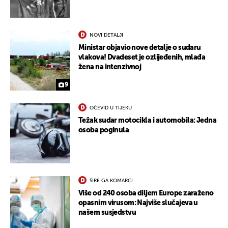
NOVI DETALJI
Ministar objavio nove detalje o sudaru
vlakova! Dvadeset je ozlijeđenih, mlađa
žena na intenzivnoj
9
OČEVID U TIJEKU
Težak sudar motocikla i automobila: Jedna
osoba poginula
ŠIRE GA KOMARCI
Više od 240 osoba diljem Europe zaraženo
opasnim virusom: Najviše slučajeva u
našem susjedstvu