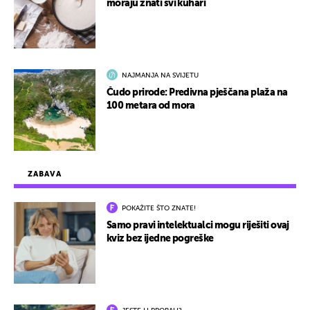
moraju znati svi kuhari
NAJMANJA NA SVIJETU
Čudo prirode: Predivna pješčana plaža na
100 metara od mora
ZABAVA
POKAŽITE ŠTO ZNATE!
Samo pravi intelektualci mogu riješiti ovaj
kviz bez ijedne pogreške