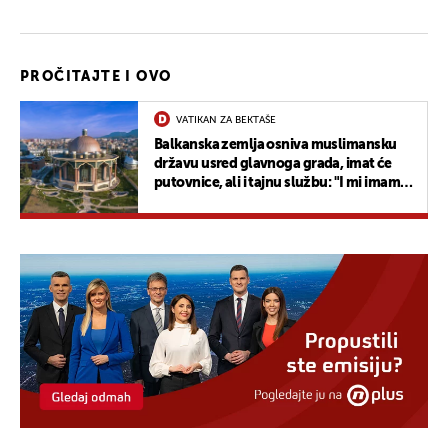
PROČITAJTE I OVO
VATIKAN ZA BEKTAŠE
Balkanska zemlja osniva muslimansku
državu usred glavnoga grada, imat će
putovnice, ali i tajnu službu: "I mi imamo
neprijatelje"