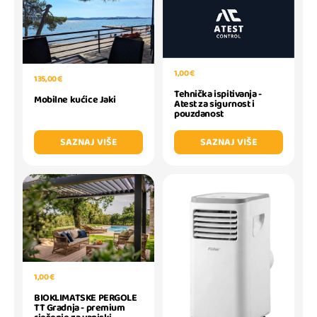
1,00 €
135,00 €
Tehnička ispitivanja -
Mobilne kućice Jaki
Atest za sigurnost i
pouzdanost
SAZNAJ VIŠE
SAZNAJ VIŠE
1,00 €
BIOKLIMATSKE PERGOLE
TT Gradnja - premium