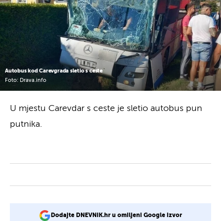
Autobus kod Carevgrada sletio s ceste
Foto: Drava.info
U mjestu Carevdar s ceste je sletio autobus pun
putnika.
Dodajte DNEVNIK.hr u omiljeni Google izvor