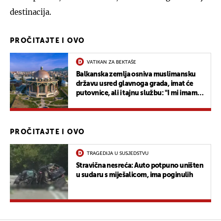
destinacija.
PROČITAJTE I OVO
VATIKAN ZA BEKTAŠE
Balkanska zemlja osniva muslimansku
državu usred glavnoga grada, imat će
putovnice, ali i tajnu službu: "I mi imamo
neprijatelje"
PROČITAJTE I OVO
TRAGEDIJA U SUSJEDSTVU
Stravična nesreća: Auto potpuno uništen
u sudaru s miješalicom, ima poginulih