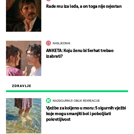
Rade mu iza leđa, a on toga nije svjestan
NASLJEDNIK
ANKETA: Koju ženu bi Serhat trebao
izabrati?
ZDRAVLJE
NAJSIGURNIJI OBLIK REKREACIJE
Vježbe za koljeno u moru: 5 sigurnih vježbi
koje mogu smanjiti bol i poboljšati
pokretljivost