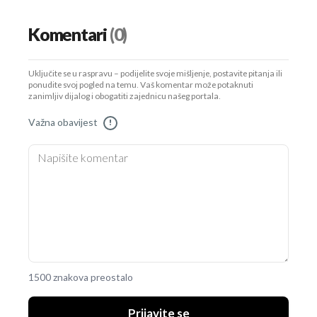
Komentari
(0)
Uključite se u raspravu – podijelite svoje mišljenje, postavite pitanja ili
ponudite svoj pogled na temu. Vaš komentar može potaknuti
zanimljiv dijalog i obogatiti zajednicu našeg portala.
Važna obavijest
!
1500 znakova preostalo
Prijavite se