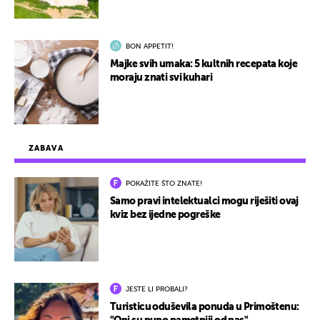
BON APPETIT!
Majke svih umaka: 5 kultnih recepata koje
moraju znati svi kuhari
ZABAVA
POKAŽITE ŠTO ZNATE!
Samo pravi intelektualci mogu riješiti ovaj
kviz bez ijedne pogreške
JESTE LI PROBALI?
Turisticu oduševila ponuda u Primoštenu: