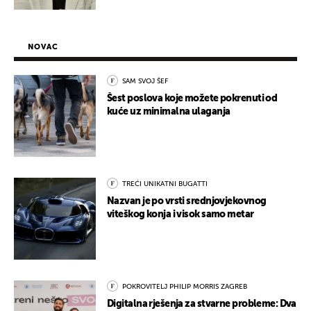
NOVAC
SAM SVOJ ŠEF
Šest poslova koje možete pokrenuti od
kuće uz minimalna ulaganja
TREĆI UNIKATNI BUGATTI
Nazvan je po vrsti srednjovjekovnog
viteškog konja i visok samo metar
POKROVITELJ PHILIP MORRIS ZAGREB
Digitalna rješenja za stvarne probleme: Dva