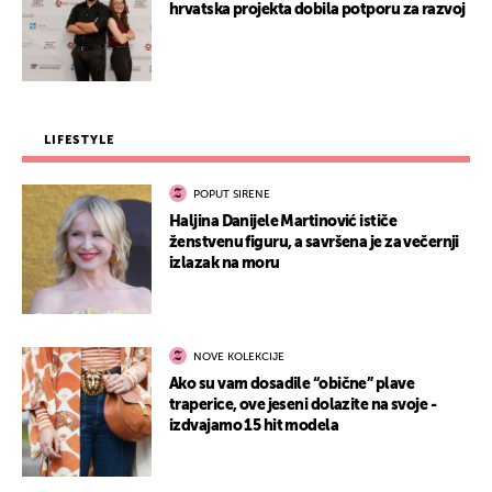
hrvatska projekta dobila potporu za razvoj
LIFESTYLE
POPUT SIRENE
Haljina Danijele Martinović ističe
ženstvenu figuru, a savršena je za večernji
izlazak na moru
NOVE KOLEKCIJE
Ako su vam dosadile “obične” plave
traperice, ove jeseni dolazite na svoje -
izdvajamo 15 hit modela