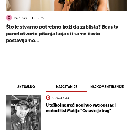
POKROVITELJ BIPA
Što je stvarno potrebno koži da zablista? Beauty
panel otvorio pitanja koja si i same često
postavljamo...
AKTUALNO
NAJČITANIJE
NAJKOMENTIRANIJE
U ZAGORJU
U teškoj nesreći poginuo vatrogasac i
motociklst Matija: "Ostavio je trag"