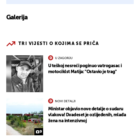
Galerija
3
TRI VIJESTI O KOJIMA SE PRIČA
U ZAGORJU
U teškoj nesreći poginuo vatrogasac i
motociklst Matija: "Ostavio je trag"
NOVI DETALJI
Ministar objavio nove detalje o sudaru
vlakova! Dvadeset je ozlijeđenih, mlađa
žena na intenzivnoj
9