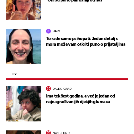
"Oni su puno pametniji od nas"
HMM…
To rade samo psihopati: Jedan detalj s
mora može vam otkriti puno o prijateljima
TV
DALEKI GRAD
Ima tek šest godina, a već je jedan od
najnagrađivanijih dječjih glumaca
NASLJEDNIK