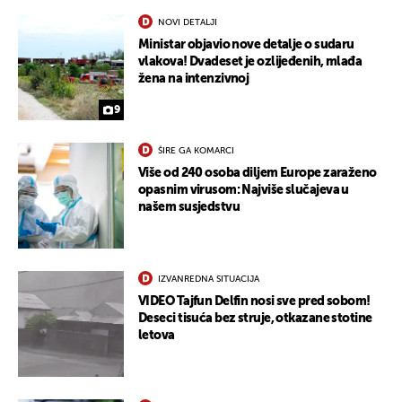
NOVI DETALJI
Ministar objavio nove detalje o sudaru
vlakova! Dvadeset je ozlijeđenih, mlađa
žena na intenzivnoj
9
ŠIRE GA KOMARCI
Više od 240 osoba diljem Europe zaraženo
opasnim virusom: Najviše slučajeva u
našem susjedstvu
IZVANREDNA SITUACIJA
VIDEO Tajfun Delfin nosi sve pred sobom!
Deseci tisuća bez struje, otkazane stotine
letova