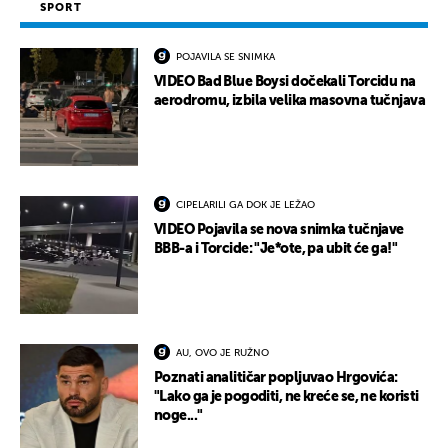
SPORT
POJAVILA SE SNIMKA
VIDEO Bad Blue Boysi dočekali Torcidu na
aerodromu, izbila velika masovna tučnjava
CIPELARILI GA DOK JE LEŽAO
VIDEO Pojavila se nova snimka tučnjave
BBB-a i Torcide: "Je*ote, pa ubit će ga!"
AU, OVO JE RUŽNO
Poznati analitičar popljuvao Hrgovića:
"Lako ga je pogoditi, ne kreće se, ne koristi
noge..."