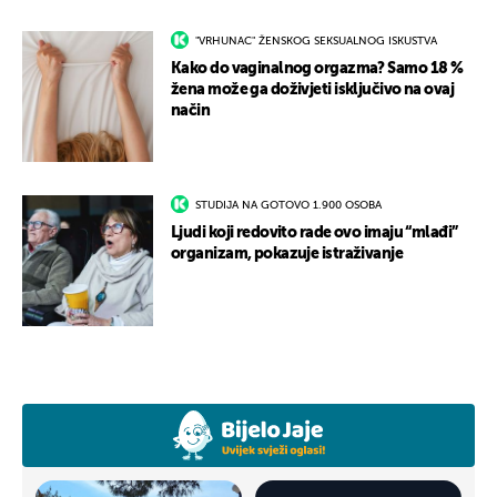
"VRHUNAC" ŽENSKOG SEKSUALNOG ISKUSTVA
Kako do vaginalnog orgazma? Samo 18 %
žena može ga doživjeti isključivo na ovaj
način
STUDIJA NA GOTOVO 1.900 OSOBA
Ljudi koji redovito rade ovo imaju “mlađi”
organizam, pokazuje istraživanje