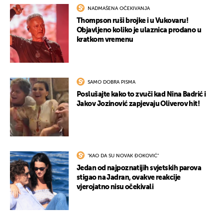
NADMAŠENA OČEKIVANJA
Thompson ruši brojke i u Vukovaru!
Objavljeno koliko je ulaznica prodano u
kratkom vremenu
SAMO DOBRA PISMA
Poslušajte kako to zvuči kad Nina Badrić i
Jakov Jozinović zapjevaju Oliverov hit!
"KAO DA SU NOVAK ĐOKOVIĆ"
Jedan od najpoznatijih svjetskih parova
stigao na Jadran, ovakve reakcije
vjerojatno nisu očekivali