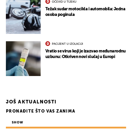
OČEVID U TIJEKU
Težak sudar motocikla i automobila: Jedna
osoba poginula
PACIJENT U IZOLACIJI
Vratio se virus koji je izazvao međunarodnu
uzbunu: Otkriven novi slučaj u Europi
JOŠ AKTUALNOSTI
UKLJUČITE NOTIFIKACIJE
PRONAĐITE ŠTO VAS ZANIMA
SHOW