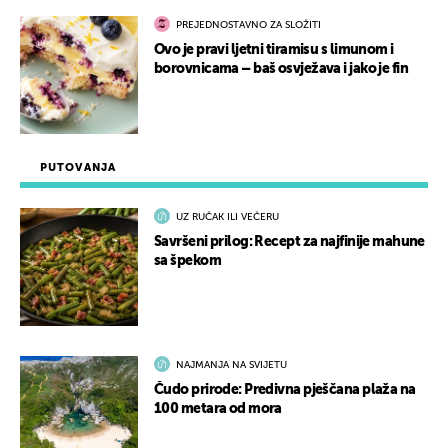
PREJEDNOSTAVNO ZA SLOŽITI
Ovo je pravi ljetni tiramisu s limunom i
borovnicama – baš osvježava i jako je fin
PUTOVANJA
UZ RUČAK ILI VEČERU
Savršeni prilog: Recept za najfinije mahune
sa špekom
NAJMANJA NA SVIJETU
Čudo prirode: Predivna pješčana plaža na
100 metara od mora