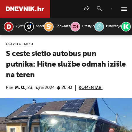
Vijesti
Sport
Showbizz
Lifestyle
Putovanja
PRETRAŽITE VIJESTI
OČEVID U TIJEKU
S ceste sletio autobus pun
putnika: Hitne službe odmah izišle
na teren
Piše
M. O.,
23. rujna 2024. @ 20:43
KOMENTARI