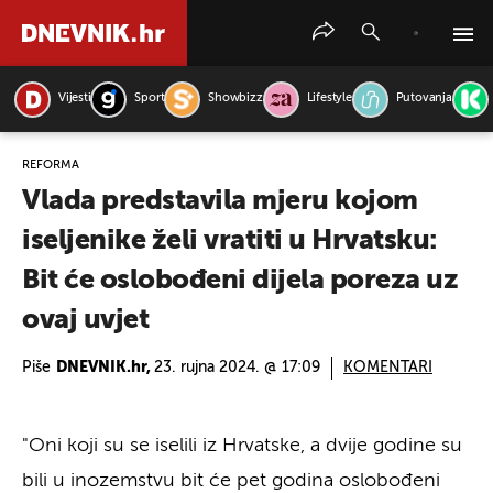
Vijesti
Sport
Showbizz
Lifestyle
Putovanja
PRETRAŽITE VIJESTI
REFORMA
Vlada predstavila mjeru kojom
iseljenike želi vratiti u Hrvatsku:
Bit će oslobođeni dijela poreza uz
ovaj uvjet
Piše
DNEVNIK.hr,
23. rujna 2024. @ 17:09
KOMENTARI
"Oni koji su se iselili iz Hrvatske, a dvije godine su
bili u inozemstvu bit će pet godina oslobođeni