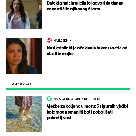
Daleki grad: Intuicija joj govori da danas
neće otići iz njihovog života
NASLJEDNIK
Nasljednik: Nije očekivala takve uvrede od
vlastite majke
ZDRAVLJE
NAJSIGURNIJI OBLIK REKREACIJE
Vježbe za koljeno u moru: 5 sigurnih vježbi
koje mogu smanjiti bol i poboljšati
pokretljivost