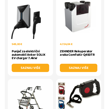
549,00 €
4.724,04 €
Punjač za električni
ZEHNDER Rekuperator
automobil Anker SOLIX
zraka ComfoAir Q450TR
EV charger 7.4kW
SAZNAJ VIŠE
SAZNAJ VIŠE