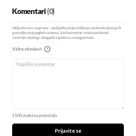
Komentari
(0)
Uključite se u raspravu – podijelite svoje mišljenje, postavite pitanja ili
ponudite svoj pogled na temu. Vaš komentar može potaknuti
zanimljiv dijalog i obogatiti zajednicu našeg portala.
Važna obavijest
!
1500 znakova preostalo
Prijavite se