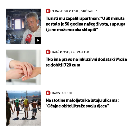
"I DALJE SU PLESALI, VRIŠTALI..."
Turisti mu zapalili apartman: "U 30 minuta
nestalo je 50 godina našeg života, supruga
i ja ne možemo oka sklopiti"
IMAŠ PRAVO, OSTVARI GA!
Tko ima pravo na inkluzivni dodatak? Može
se dobiti i 720 eura
KAOS U CEUTI
Na stotine maloljetnika lutaju ulicama:
"Očajne obitelji traže svoju djecu"