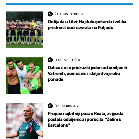
ŽALGIRIS RAZBIJEN
Golijada u Litvi: Hajduku petarda i velika
prednost uoči uzvrata na Poljudu
SLAŽE SE STOŽER
Daliću će se pridružiti jedan od omiljenih
Vatrenih, pomoćnici i dalje dvoje oko
ponude
ŠOK ZA KRALJEVE
Propao najbitniji posao Reala, zvijezda
poslala odbijenicu i poručila: "Želim u
Barcelonu"