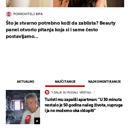
POKROVITELJ BIPA
Što je stvarno potrebno koži da zablista? Beauty
panel otvorio pitanja koja si i same često
postavljamo...
AKTUALNO
NAJČITANIJE
NAJKOMENTIRANIJE
"I DALJE SU PLESALI, VRIŠTALI..."
Turisti mu zapalili apartman: "U 30 minuta
nestalo je 50 godina našeg života, supruga
i ja ne možemo oka sklopiti"