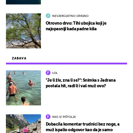
NEVJEROJATNO OPASNO
Otrovno drvo: Tihi ubojica koji je
najopasniji kada padne kiša
ZABAVA
LOL
"Je li živ, zna li se?": Snimka s Jadrana
postala hit, radi li i vaš muž ovo?
KAO IZ PIŠTOLJA
Dobacila komentar trudnici bez noge, a
muž ispalio odgovor kao da je samo