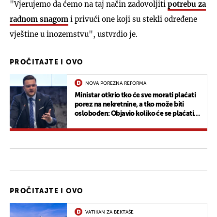
"Vjerujemo da ćemo na taj način zadovoljiti
potrebu za
radnom snagom
i privući one koji su stekli određene
vještine u inozemstvu", ustvrdio je.
PROČITAJTE I OVO
NOVA POREZNA REFORMA
Ministar otkrio tko će sve morati plaćati
porez na nekretnine, a tko može biti
oslobođen: Objavio koliko će se plaćati
za apartmane
PROČITAJTE I OVO
VATIKAN ZA BEKTAŠE