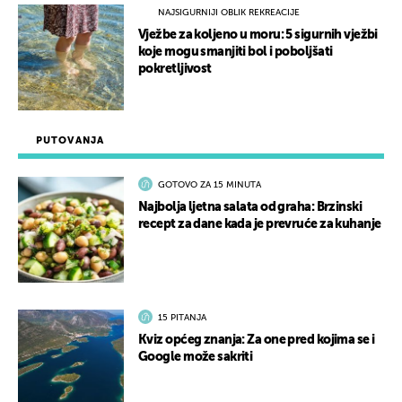
NAJSIGURNIJI OBLIK REKREACIJE
Vježbe za koljeno u moru: 5 sigurnih vježbi
koje mogu smanjiti bol i poboljšati
pokretljivost
PUTOVANJA
GOTOVO ZA 15 MINUTA
Najbolja ljetna salata od graha: Brzinski
recept za dane kada je prevruće za kuhanje
15 PITANJA
Kviz općeg znanja: Za one pred kojima se i
Google može sakriti