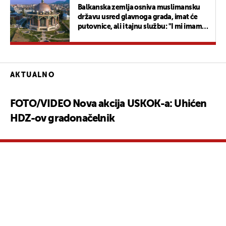
Balkanska zemlja osniva muslimansku
državu usred glavnoga grada, imat će
putovnice, ali i tajnu službu: "I mi imamo
neprijatelje"
AKTUALNO
FOTO/VIDEO Nova akcija USKOK-a: Uhićen
HDZ-ov gradonačelnik