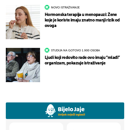
NOVO ISTRAŽIVANJE
Hormonska terapija u menopauzi: Žene
koje je koriste imaju znatno manji rizik od
ovoga
STUDIJA NA GOTOVO 1.900 OSOBA
Ljudi koji redovito rade ovo imaju “mlađi”
organizam, pokazuje istraživanje