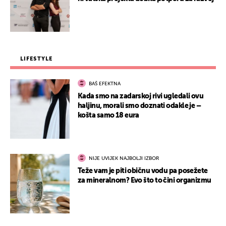
LIFESTYLE
BAŠ EFEKTNA
Kada smo na zadarskoj rivi ugledali ovu
haljinu, morali smo doznati odakle je –
košta samo 18 eura
NIJE UVIJEK NAJBOLJI IZBOR
Teže vam je piti običnu vodu pa posežete
za mineralnom? Evo što to čini organizmu