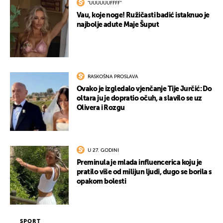
"UUUUUUFFFF"
Vau, koje noge! Ružičasti badić istaknuo je
najbolje adute Maje Šuput
RASKOŠNA PROSLAVA
Ovako je izgledalo vjenčanje Tije Jurčić: Do
oltara ju je dopratio očuh, a slavilo se uz
Olivera i Rozgu
U 27. GODINI
Preminula je mlada influencerica koju je
pratilo više od milijun ljudi, dugo se borila s
opakom bolesti
SPORT