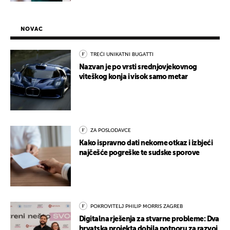
NOVAC
TREĆI UNIKATNI BUGATTI
Nazvan je po vrsti srednjovjekovnog
viteškog konja i visok samo metar
ZA POSLODAVCE
Kako ispravno dati nekome otkaz i izbjeći
najčešće pogreške te sudske sporove
POKROVITELJ PHILIP MORRIS ZAGREB
Digitalna rješenja za stvarne probleme: Dva
hrvatska projekta dobila potporu za razvoj