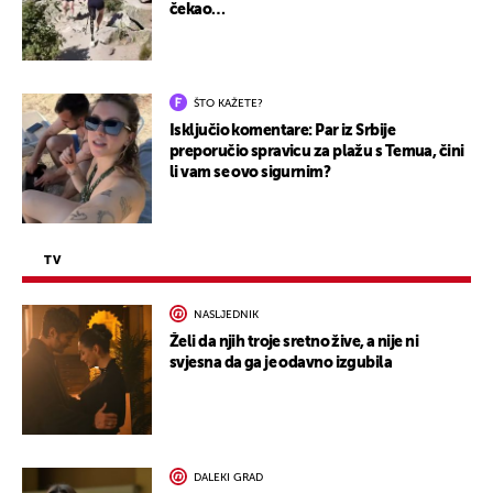
čekao…
ŠTO KAŽETE?
Isključio komentare: Par iz Srbije
preporučio spravicu za plažu s Temua, čini
li vam se ovo sigurnim?
TV
NASLJEDNIK
Želi da njih troje sretno žive, a nije ni
svjesna da ga je odavno izgubila
DALEKI GRAD