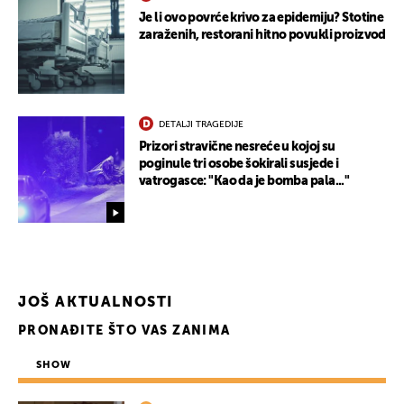
Je li ovo povrće krivo za epidemiju? Stotine
zaraženih, restorani hitno povukli proizvod
DETALJI TRAGEDIJE
Prizori stravične nesreće u kojoj su
poginule tri osobe šokirali susjede i
vatrogasce: "Kao da je bomba pala..."
JOŠ AKTUALNOSTI
PRONAĐITE ŠTO VAS ZANIMA
UKLJUČITE NOTIFIKACIJE
SHOW