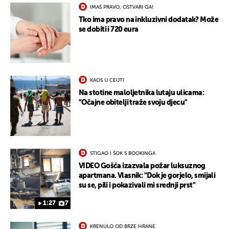
IMAŠ PRAVO, OSTVARI GA!
Tko ima pravo na inkluzivni dodatak? Može
se dobiti i 720 eura
KAOS U CEUTI
Na stotine maloljetnika lutaju ulicama:
"Očajne obitelji traže svoju djecu"
STIGAO I ŠOK S BOOKINGA
VIDEO Gošća izazvala požar luksuznog
apartmana. Vlasnik: "Dok je gorjelo, smijali
su se, pili i pokazivali mi srednji prst"
1:27
7
KRENULO OD BRZE HRANE