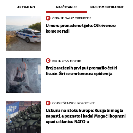
AKTUALNO
NAJČITANIJE
NAJKOMENTIRANIJE
ČEKA SE NALAZ OBDUKCIJE
U moru pronađeno tijelo: Otkriveno o
kome se radi
RASTE BROJ MRTVIH
UKLJUČITE NOTIFIKACIJE
Broj zaraženih prvi put premašio četiri
tisuće: Širi se smrtonosna epidemija
OBAVJEŠTAJNO UPOZORENJE
Uzbuna na istoku Europe: Rusija bi mogla
napasti, a poznato i kada! Moguć i kopneni
upad u članicu NATO-a