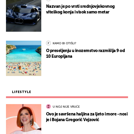
Nazvan je po vrsti srednjovjekovnog
viteškog konja i visok samo metar
KAMO BI OTIŠLI?
O preseljenju u inozemstvo razmišlja 9 od
10 Europljana
LIFESTYLE
U NOJ NIJE VRUĆE
Ovo je savršena haljina za ljeto i more - nosi
je i Bojana Gregorić Vejzović