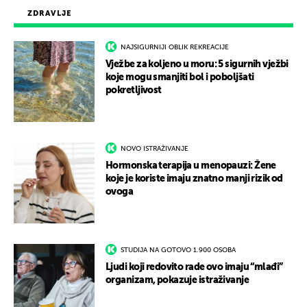
ZDRAVLJE
NAJSIGURNIJI OBLIK REKREACIJE
Vježbe za koljeno u moru: 5 sigurnih vježbi
koje mogu smanjiti bol i poboljšati
pokretljivost
NOVO ISTRAŽIVANJE
Hormonska terapija u menopauzi: Žene
koje je koriste imaju znatno manji rizik od
ovoga
STUDIJA NA GOTOVO 1.900 OSOBA
Ljudi koji redovito rade ovo imaju “mlađi”
organizam, pokazuje istraživanje