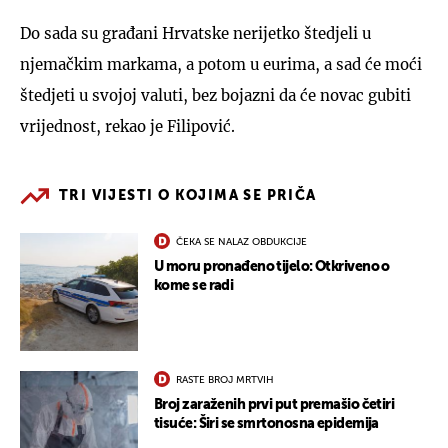
Do sada su građani Hrvatske nerijetko štedjeli u
njemačkim markama, a potom u eurima, a sad će moći
štedjeti u svojoj valuti, bez bojazni da će novac gubiti
vrijednost, rekao je Filipović.
TRI VIJESTI O KOJIMA SE PRIČA
ČEKA SE NALAZ OBDUKCIJE
U moru pronađeno tijelo: Otkriveno o
kome se radi
RASTE BROJ MRTVIH
Broj zaraženih prvi put premašio četiri
tisuće: Širi se smrtonosna epidemija