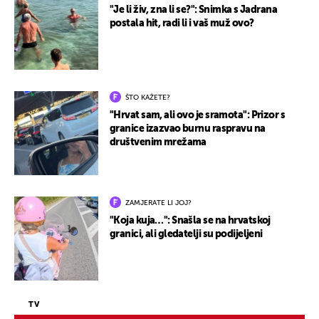
"Je li živ, zna li se?": Snimka s Jadrana
postala hit, radi li i vaš muž ovo?
ŠTO KAŽETE?
"Hrvat sam, ali ovo je sramota": Prizor s
granice izazvao burnu raspravu na
društvenim mrežama
ZAMJERATE LI JOJ?
"Koja kuja…": Snašla se na hrvatskoj
granici, ali gledatelji su podijeljeni
TV