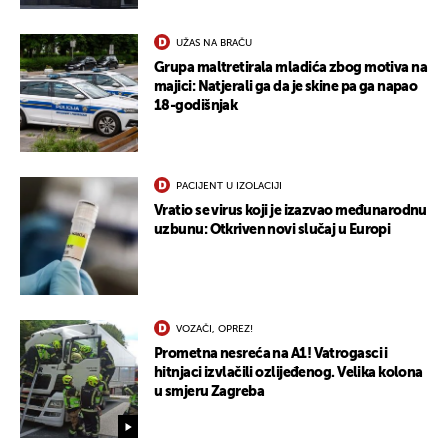
UŽAS NA BRAČU
Grupa maltretirala mladića zbog motiva na
majici: Natjerali ga da je skine pa ga napao
18-godišnjak
PACIJENT U IZOLACIJI
Vratio se virus koji je izazvao međunarodnu
uzbunu: Otkriven novi slučaj u Europi
VOZAČI, OPREZ!
Prometna nesreća na A1! Vatrogasci i
hitnjaci izvlačili ozlijeđenog. Velika kolona
u smjeru Zagreba