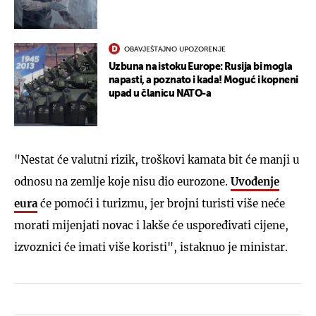
OBAVJEŠTAJNO UPOZORENJE
Uzbuna na istoku Europe: Rusija bi mogla
napasti, a poznato i kada! Moguć i kopneni
upad u članicu NATO-a
"Nestat će valutni rizik, troškovi kamata bit će manji u
odnosu na zemlje koje nisu dio eurozone.
Uvođenje
eura
će pomoći i turizmu, jer brojni turisti više neće
morati mijenjati novac i lakše će uspoređivati cijene,
izvoznici će imati više koristi", istaknuo je ministar.