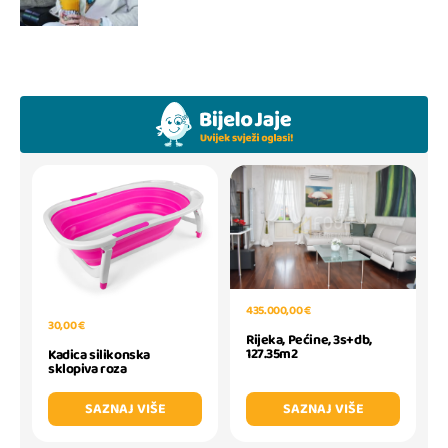
435.000,00 €
30,00 €
Rijeka, Pećine, 3s+db,
127.35m2
Kadica silikonska
sklopiva roza
SAZNAJ VIŠE
SAZNAJ VIŠE