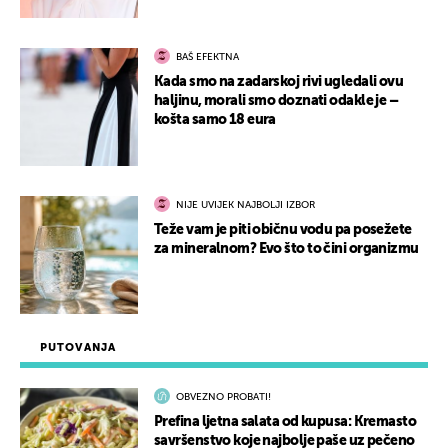
BAŠ EFEKTNA
Kada smo na zadarskoj rivi ugledali ovu
haljinu, morali smo doznati odakle je –
košta samo 18 eura
NIJE UVIJEK NAJBOLJI IZBOR
Teže vam je piti običnu vodu pa posežete
za mineralnom? Evo što to čini organizmu
PUTOVANJA
OBVEZNO PROBATI!
Prefina ljetna salata od kupusa: Kremasto
savršenstvo koje najbolje paše uz pečeno