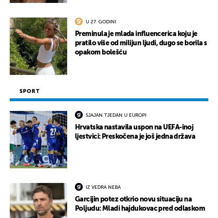
U 27. GODINI
Preminula je mlada influencerica koju je
pratilo više od milijun ljudi, dugo se borila s
opakom bolešću
SPORT
SJAJAN TJEDAN U EUROPI
Hrvatska nastavila uspon na UEFA-inoj
ljestvici: Preskočena je još jedna država
IZ VEDRA NEBA
Garcijin potez otkrio novu situaciju na
Poljudu: Mladi hajdukovac pred odlaskom