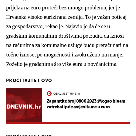
prijelaz na euro proteći bez mnogo problema, jer je
Hrvatska visoko eurizirana zemlja. To je važan poticaj
za gospodarstvo, rekao je. Najavio je da će se u
gradskim komunalnim društvima potruditi da iznosi
na računima za komunalne usluge budu preračunati na
točne iznose, po mogućnosti i zaokruženo na manje.
Poželio je građanima što više eura u novčanicima.
PROČITAJTE I OVO
OBAVIJEST HNB-A
Zapamtite broj 0800 2023: Mogao bi vam
zatrebati pri zamjeni kune u euro