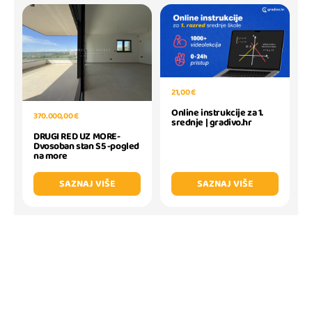
21,00 €
Online instrukcije za 1.
370.000,00 €
srednje | gradivo.hr
DRUGI RED UZ MORE-
Dvosoban stan S5 -pogled
na more
SAZNAJ VIŠE
SAZNAJ VIŠE