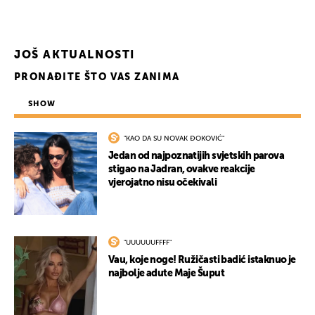
JOŠ AKTUALNOSTI
PRONAĐITE ŠTO VAS ZANIMA
SHOW
"KAO DA SU NOVAK ĐOKOVIĆ"
Jedan od najpoznatijih svjetskih parova
stigao na Jadran, ovakve reakcije
vjerojatno nisu očekivali
"UUUUUUFFFF"
Vau, koje noge! Ružičasti badić istaknuo je
najbolje adute Maje Šuput