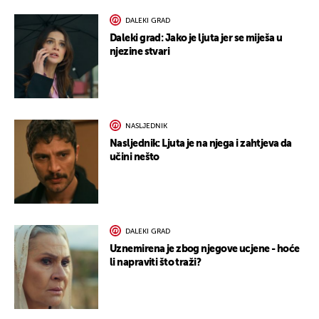
DALEKI GRAD
Daleki grad: Jako je ljuta jer se miješa u
njezine stvari
NASLJEDNIK
Nasljednik: Ljuta je na njega i zahtjeva da
učini nešto
DALEKI GRAD
Uznemirena je zbog njegove ucjene - hoće
li napraviti što traži?