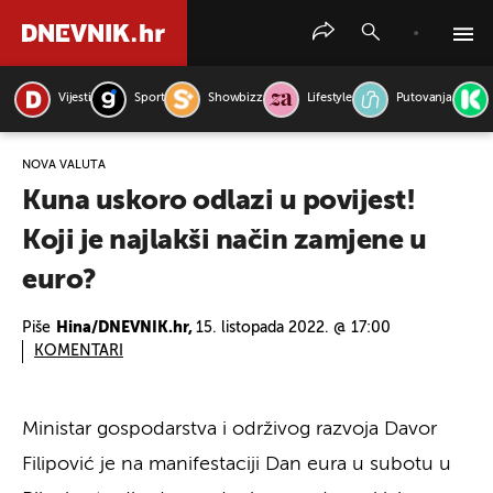
Vijesti
Sport
Showbizz
Lifestyle
Putovanja
PRETRAŽITE VIJESTI
NOVA VALUTA
Kuna uskoro odlazi u povijest!
Koji je najlakši način zamjene u
euro?
Piše
Hina/DNEVNIK.hr,
15. listopada 2022. @ 17:00
KOMENTARI
Ministar gospodarstva i održivog razvoja Davor
Filipović je na manifestaciji Dan eura u subotu u