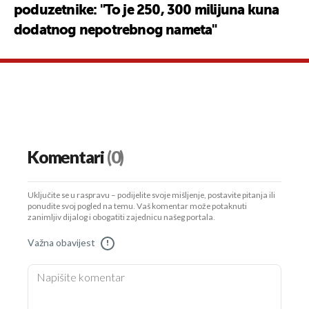
poduzetnike: "To je 250, 300 milijuna kuna
dodatnog nepotrebnog nameta"
Komentari
(0)
Uključite se u raspravu – podijelite svoje mišljenje, postavite pitanja ili
ponudite svoj pogled na temu. Vaš komentar može potaknuti
zanimljiv dijalog i obogatiti zajednicu našeg portala.
Važna obavijest
!