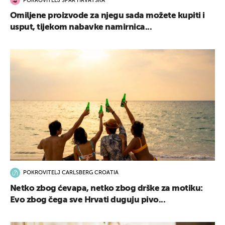
POKROVITELJ SPAR HRVATSKA
Omiljene proizvode za njegu sada možete kupiti i
usput, tijekom nabavke namirnica...
POKROVITELJ CARLSBERG CROATIA
Netko zbog ćevapa, netko zbog drške za motiku:
Evo zbog čega sve Hrvati duguju pivo...