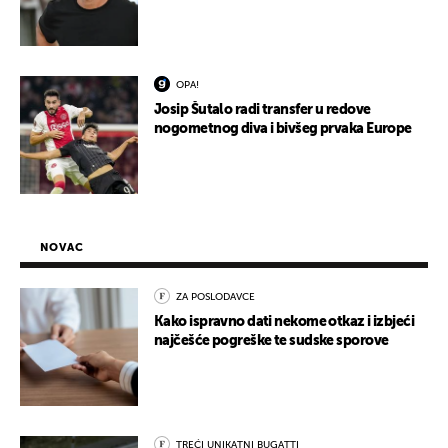
OPA!
Josip Šutalo radi transfer u redove
nogometnog diva i bivšeg prvaka Europe
NOVAC
ZA POSLODAVCE
Kako ispravno dati nekome otkaz i izbjeći
najčešće pogreške te sudske sporove
TREĆI UNIKATNI BUGATTI