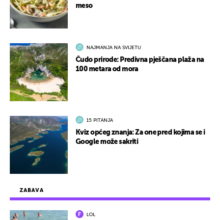
meso
NAJMANJA NA SVIJETU
Čudo prirode: Predivna pješčana plaža na
100 metara od mora
15 PITANJA
Kviz općeg znanja: Za one pred kojima se i
Google može sakriti
ZABAVA
LOL