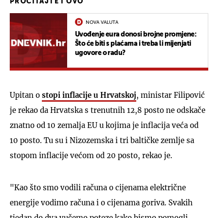
PROČITAJTE I OVO
NOVA VALUTA
Uvođenje eura donosi brojne promjene:
Što će biti s plaćama i treba li mijenjati
ugovore o radu?
Upitan o
stopi inflacije u Hrvatskoj
, ministar Filipović
je rekao da Hrvatska s trenutnih 12,8 posto ne odskače
znatno od 10 zemalja EU u kojima je inflacija veća od
10 posto. Tu su i Nizozemska i tri baltičke zemlje sa
stopom inflacije većom od 20 posto, rekao je.
"Kao što smo vodili računa o cijenama električne
energije vodimo računa i o cijenama goriva. Svakih
tjedan do dva vučemo poteze kako bismo pomogli