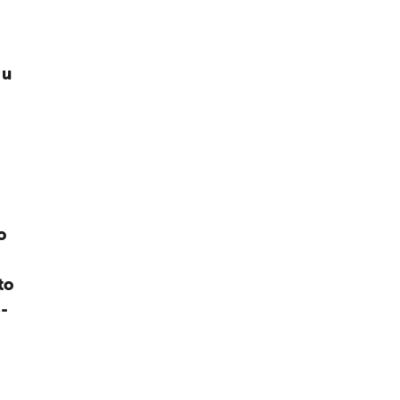
 u
o
to
-