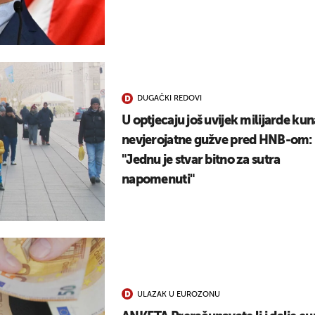
DUGAČKI REDOVI
U optjecaju još uvijek milijarde kun
nevjerojatne gužve pred HNB-om:
"Jednu je stvar bitno za sutra
napomenuti"
ULAZAK U EUROZONU