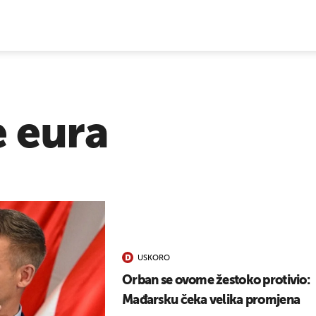
E VIJESTI
 eura
USKORO
Orban se ovome žestoko protivio:
Mađarsku čeka velika promjena