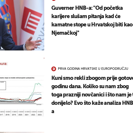
UKLJUČITE NOTIFIKACIJE
Guverner HNB-a: "Od početka
karijere slušam pitanja kad će
kamatne stope u Hrvatskoj biti kao
Njemačkoj''
PRVA GODINA HRVATSKE U EUROPODRUČJU
Kuni smo rekli zbogom prije gotov
godinu dana. Koliko su nam zbog
toga prazniji novčanici i što nam je 
donijelo? Evo što kaže analiza HNB
a