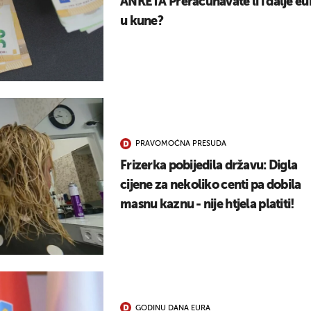
ANKETA Preračunavate li i dalje eu
u kune?
PRAVOMOĆNA PRESUDA
Frizerka pobijedila državu: Digla
cijene za nekoliko centi pa dobila
masnu kaznu - nije htjela platiti!
GODINU DANA EURA