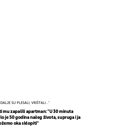
I DALJE SU PLESALI, VRIŠTALI..."
ti mu zapalili apartman: "U 30 minuta
lo je 50 godina našeg života, supruga i ja
žemo oka sklopiti"