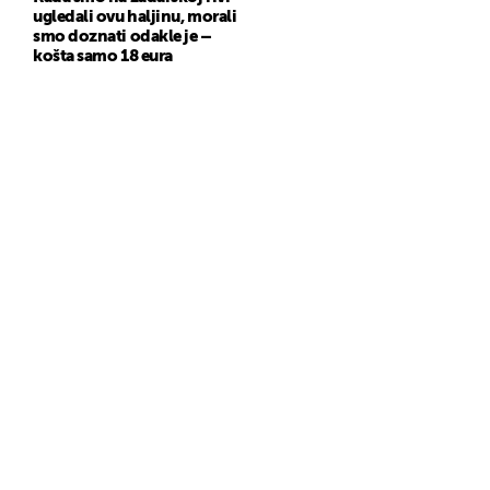
ugledali ovu haljinu, morali
smo doznati odakle je –
košta samo 18 eura