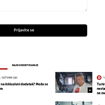
Prijavite se
NAJKOMENTIRANIJE
, OSTVARI GA!
"
 na inkluzivni dodatak? Može se
Turis
ra
nesta
ne mo