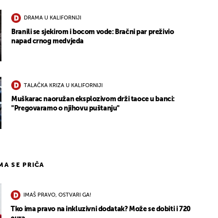
DRAMA U KALIFORNIJI
Branili se sjekirom i bocom vode: Bračni par preživio
napad crnog medvjeda
TALAČKA KRIZA U KALIFORNIJI
Muškarac naoružan eksplozivom drži taoce u banci:
"Pregovaramo o njihovu puštanju"
IMA SE PRIČA
IMAŠ PRAVO, OSTVARI GA!
Tko ima pravo na inkluzivni dodatak? Može se dobiti i 720