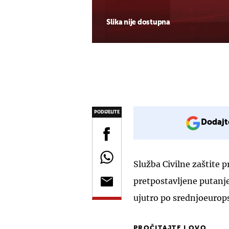
Slika nije dostupna
PODIJELITE
Dodajt
Služba Civilne zaštite p
pretpostavljene putanje
ujutro po srednjoeuro
PROČITAJTE I OVO