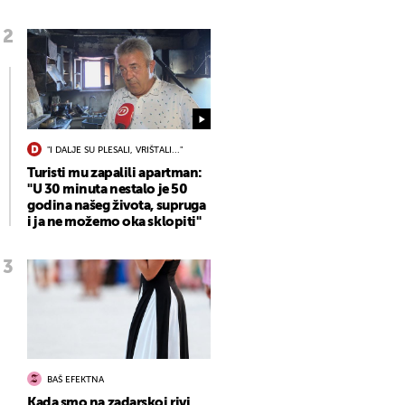
"I DALJE SU PLESALI, VRIŠTALI..."
Turisti mu zapalili apartman:
"U 30 minuta nestalo je 50
godina našeg života, supruga
i ja ne možemo oka sklopiti"
BAŠ EFEKTNA
Kada smo na zadarskoj rivi