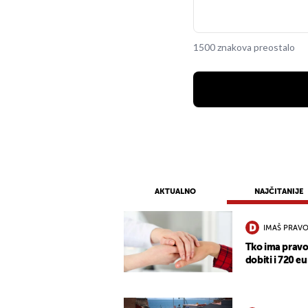
1500 znakova preostalo
AKTUALNO
NAJČITANIJE
IMAŠ PRAVO
Tko ima pravo
dobiti i 720 eu