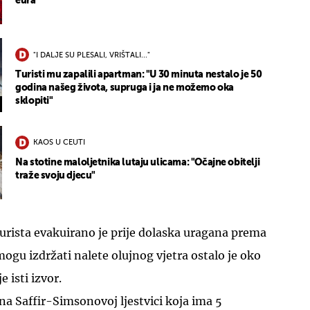
eura
"I DALJE SU PLESALI, VRIŠTALI..."
Turisti mu zapalili apartman: "U 30 minuta nestalo je 50
godina našeg života, supruga i ja ne možemo oka
sklopiti"
KAOS U CEUTI
Na stotine maloljetnika lutaju ulicama: "Očajne obitelji
traže svoju djecu"
turista evakuirano je prije dolaska uragana prema
mogu izdržati nalete olujnog vjetra ostalo je oko
e isti izvor.
na Saffir-Simsonovoj ljestvici koja ima 5