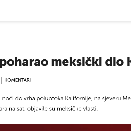
E VIJESTI
poharao meksički dio K
KOMENTARI
noći do vrha poluotoka Kalifornije, na sjeveru Mek
a na sat, objavile su meksičke vlasti.