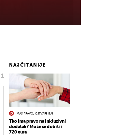
NAJČITANIJE
IMAŠ PRAVO, OSTVARI GA!
Tko ima pravo na inkluzivni
dodatak? Može se dobiti i
720 eura