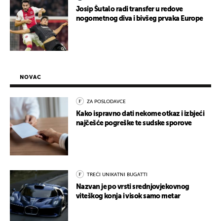
Josip Šutalo radi transfer u redove
nogometnog diva i bivšeg prvaka Europe
NOVAC
ZA POSLODAVCE
Kako ispravno dati nekome otkaz i izbjeći
najčešće pogreške te sudske sporove
TREĆI UNIKATNI BUGATTI
Nazvan je po vrsti srednjovjekovnog
viteškog konja i visok samo metar