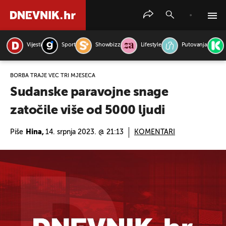
Vijesti
Sport
Showbizz
Lifestyle
Putovanja
PRETRAŽITE VIJESTI
BORBA TRAJE VEĆ TRI MJESECA
Sudanske paravojne snage
zatočile više od 5000 ljudi
Piše
Hina,
14. srpnja 2023. @ 21:13
KOMENTARI