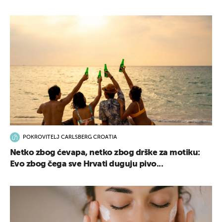
POKROVITELJ CARLSBERG CROATIA
Netko zbog ćevapa, netko zbog drške za motiku:
Evo zbog čega sve Hrvati duguju pivo...