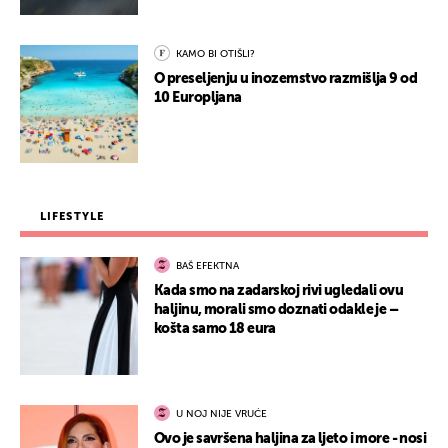
KAMO BI OTIŠLI?
O preseljenju u inozemstvo razmišlja 9 od
10 Europljana
LIFESTYLE
BAŠ EFEKTNA
Kada smo na zadarskoj rivi ugledali ovu
haljinu, morali smo doznati odakle je –
košta samo 18 eura
U NOJ NIJE VRUĆE
Ovo je savršena haljina za ljeto i more - nosi