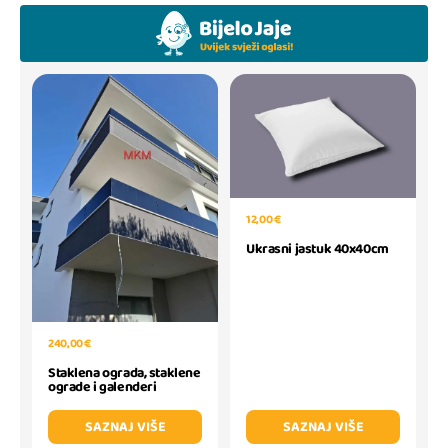
12,00 €
Ukrasni jastuk 40x40cm
240,00 €
Staklena ograda, staklene
ograde i galenderi
SAZNAJ VIŠE
SAZNAJ VIŠE