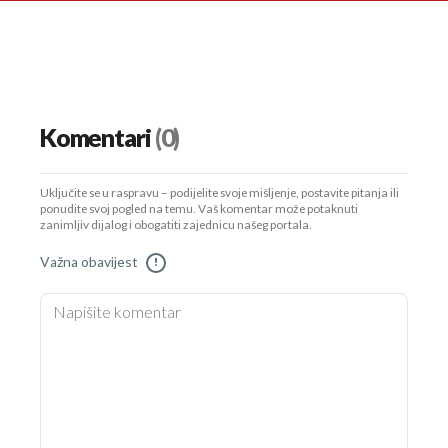
Komentari
(0)
Uključite se u raspravu – podijelite svoje mišljenje, postavite pitanja ili
ponudite svoj pogled na temu. Vaš komentar može potaknuti
zanimljiv dijalog i obogatiti zajednicu našeg portala.
Važna obavijest
!