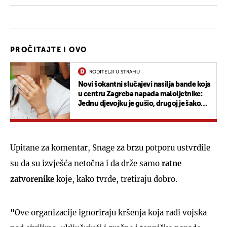
PROČITAJTE I OVO
RODITELJI U STRAHU
Novi šokantni slučajevi nasilja bande koja
u centru Zagreba napada maloljetnike:
Jednu djevojku je gušio, drugoj je šakom
razbio usnicu
Upitane za komentar, Snage za brzu potporu ustvrdile
su da su izvješća netočna i da drže samo
ratne
zatvorenike
koje, kako tvrde, tretiraju dobro.
"Ove organizacije ignoriraju kršenja koja radi vojska