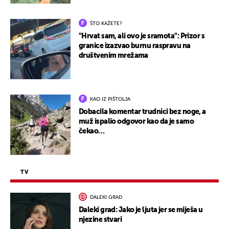
ŠTO KAŽETE?
"Hrvat sam, ali ovo je sramota": Prizor s
granice izazvao burnu raspravu na
društvenim mrežama
KAO IZ PIŠTOLJA
Dobacila komentar trudnici bez noge, a
muž ispalio odgovor kao da je samo
čekao…
TV
DALEKI GRAD
Daleki grad: Jako je ljuta jer se miješa u
njezine stvari