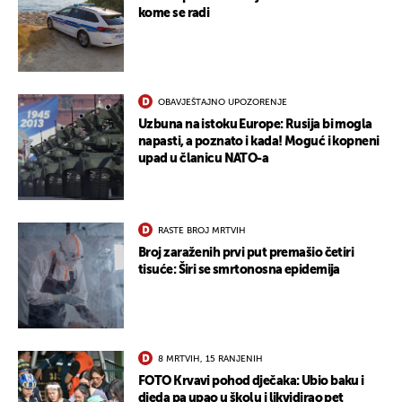
kome se radi
OBAVJEŠTAJNO UPOZORENJE
Uzbuna na istoku Europe: Rusija bi mogla
napasti, a poznato i kada! Moguć i kopneni
upad u članicu NATO-a
RASTE BROJ MRTVIH
Broj zaraženih prvi put premašio četiri
tisuće: Širi se smrtonosna epidemija
8 MRTVIH, 15 RANJENIH
FOTO Krvavi pohod dječaka: Ubio baku i
djeda pa upao u školu i likvidirao pet