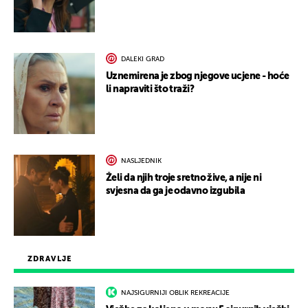
DALEKI GRAD
Uznemirena je zbog njegove ucjene - hoće
li napraviti što traži?
NASLJEDNIK
Želi da njih troje sretno žive, a nije ni
svjesna da ga je odavno izgubila
ZDRAVLJE
NAJSIGURNIJI OBLIK REKREACIJE