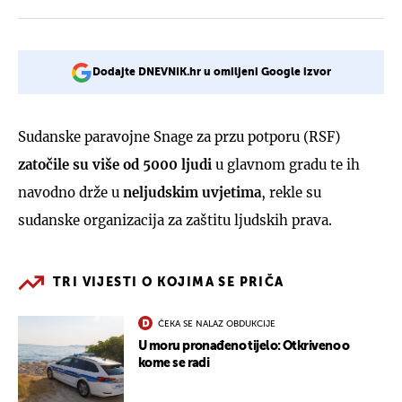
Dodajte DNEVNIK.hr u omiljeni Google izvor
Sudanske paravojne Snage za przu potporu (RSF)
zatočile su više od 5000 ljudi
u glavnom gradu te ih
navodno drže u
neljudskim uvjetima
, rekle su
sudanske organizacija za zaštitu ljudskih prava.
TRI VIJESTI O KOJIMA SE PRIČA
ČEKA SE NALAZ OBDUKCIJE
U moru pronađeno tijelo: Otkriveno o
kome se radi