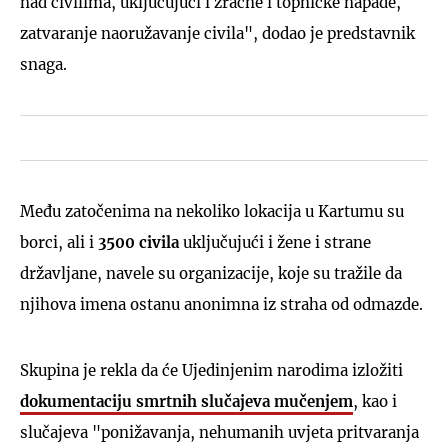
nad civilima, uključujući i zračne i topničke napade,
zatvaranje naoružavanje civila", dodao je predstavnik
snaga.
Među zatočenima na nekoliko lokacija u Kartumu su
borci, ali i
3500 civila
uključujući i žene i strane
državljane, navele su organizacije, koje su tražile da
njihova imena ostanu anonimna iz straha od odmazde.
Skupina je rekla da će Ujedinjenim narodima izložiti
dokumentaciju smrtnih slučajeva mučenjem
, kao i
slučajeva "ponižavanja, nehumanih uvjeta pritvaranja