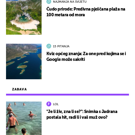
NAJMANJA NA SVIJETU
Čudo prirode: Predivna pješčana plaža na
100 metara od mora
15 PITANJA
Kviz općeg znanja: Za one pred kojima se i
Google može sakriti
ZABAVA
LOL
"Je li živ, zna li se?": Snimka s Jadrana
postala hit, radi li i vaš muž ovo?