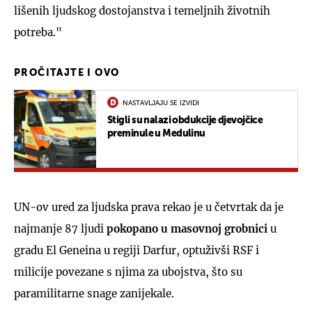
lišenih ljudskog dostojanstva i temeljnih životnih
potreba."
PROČITAJTE I OVO
NASTAVLJAJU SE IZVIDI
Stigli su nalazi obdukcije djevojčice
preminule u Medulinu
UN-ov ured za ljudska prava rekao je u četvrtak da je
najmanje 87 ljudi
pokopano u masovnoj grobnici
u
gradu El Geneina u regiji Darfur, optuživši RSF i
milicije povezane s njima za ubojstva, što su
paramilitarne snage zanijekale.