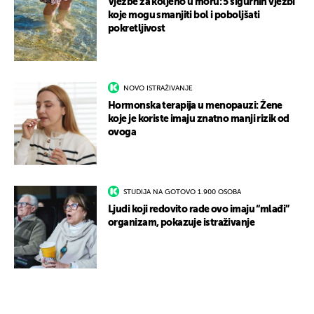
Vježbe za koljeno u moru: 5 sigurnih vježbi
koje mogu smanjiti bol i poboljšati
pokretljivost
NOVO ISTRAŽIVANJE
Hormonska terapija u menopauzi: Žene
koje je koriste imaju znatno manji rizik od
ovoga
STUDIJA NA GOTOVO 1.900 OSOBA
Ljudi koji redovito rade ovo imaju “mlađi”
organizam, pokazuje istraživanje