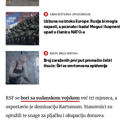
OBAVJEŠTAJNO UPOZORENJE
Uzbuna na istoku Europe: Rusija bi mogla
napasti, a poznato i kada! Moguć i kopneni
upad u članicu NATO-a
RASTE BROJ MRTVIH
Broj zaraženih prvi put premašio četiri
tisuće: Širi se smrtonosna epidemija
RSF se
bori sa sudanskom vojskom
već tri mjeseca, a
uspostavio je dominaciju Kartumom. Stanovnici su
optužili te snage za pljačku i okupaciju domova.