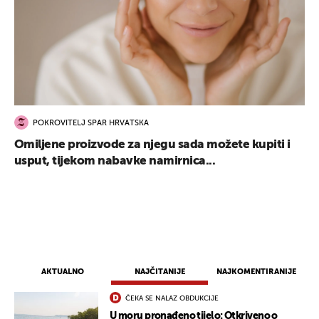
POKROVITELJ SPAR HRVATSKA
Omiljene proizvode za njegu sada možete kupiti i
usput, tijekom nabavke namirnica...
AKTUALNO
NAJČITANIJE
NAJKOMENTIRANIJE
ČEKA SE NALAZ OBDUKCIJE
U moru pronađeno tijelo: Otkriveno o