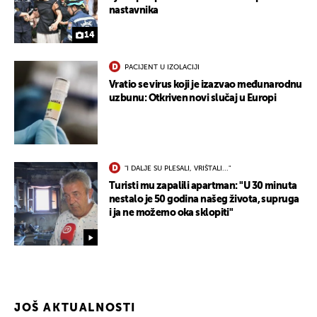
nastavnika
UKLJUČITE NOTIFIKACIJE
14
PACIJENT U IZOLACIJI
Vratio se virus koji je izazvao međunarodnu
uzbunu: Otkriven novi slučaj u Europi
"I DALJE SU PLESALI, VRIŠTALI..."
Turisti mu zapalili apartman: "U 30 minuta
nestalo je 50 godina našeg života, supruga
i ja ne možemo oka sklopiti"
JOŠ AKTUALNOSTI