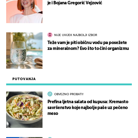
je i Bojana Gregorić Vejzović
NIJE UVIJEK NAJBOLJI IZBOR
Teže vam je piti običnu vodu pa posežete
za mineralnom? Evo što to čini organizmu
PUTOVANJA
OBVEZNO PROBATI!
Prefina ljetna salata od kupusa: Kremasto
savršenstvo koje najbolje paše uz pečeno
meso