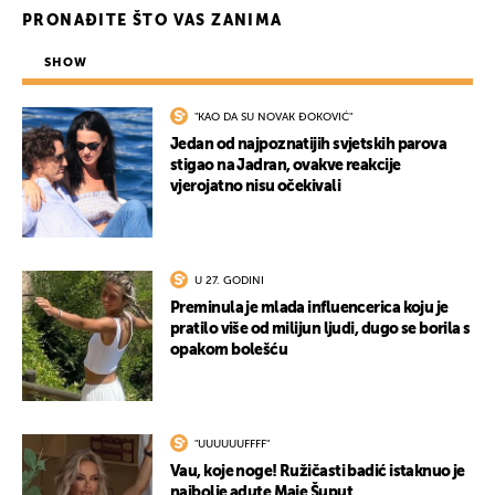
PRONAĐITE ŠTO VAS ZANIMA
SHOW
"KAO DA SU NOVAK ĐOKOVIĆ"
Jedan od najpoznatijih svjetskih parova
stigao na Jadran, ovakve reakcije
vjerojatno nisu očekivali
U 27. GODINI
Preminula je mlada influencerica koju je
pratilo više od milijun ljudi, dugo se borila s
opakom bolešću
"UUUUUUFFFF"
Vau, koje noge! Ružičasti badić istaknuo je
najbolje adute Maje Šuput