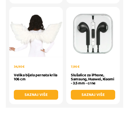
34,90 €
7,96 €
Velika bijela pernata krila
Slušalice za iPhone,
106 cm
Samsung, Huawei, Xiaomi
- 3.5 mm - crne
SAZNAJ VIŠE
SAZNAJ VIŠE