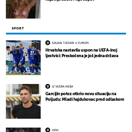
SPORT
SJAJAN TJEDAN U EUROPI
Hrvatska nastavila uspon na UEFA-inoj
ljestvici: Preskočena je još jedna država
IZ VEDRA NEBA
Garcijin potez otkrio novu situaciju na
Poljudu: Mladi hajdukovac pred odlaskom
OPA!