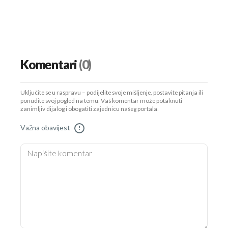
Komentari
(0)
Uključite se u raspravu – podijelite svoje mišljenje, postavite pitanja ili
ponudite svoj pogled na temu. Vaš komentar može potaknuti
zanimljiv dijalog i obogatiti zajednicu našeg portala.
Važna obavijest
!