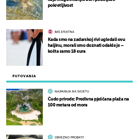
pokretljivost
BAŠ EFEKTNA
Kada smo na zadarskoj rivi ugledali ovu
haljinu, morali smo doznati odakle je –
košta samo 18 eura
PUTOVANJA
NAJMANJA NA SVIJETU
Čudo prirode: Predivna pješčana plaža na
100 metara od mora
OBVEZNO PROBATI!