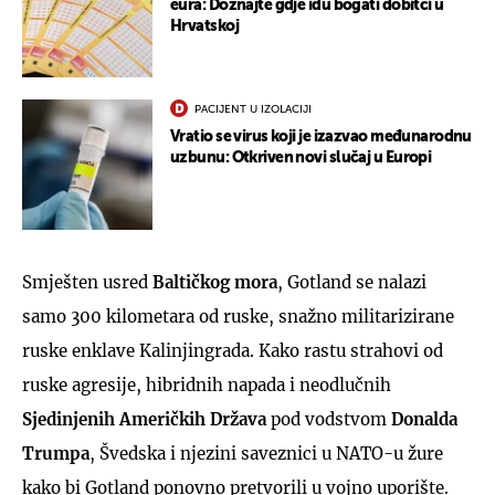
eura: Doznajte gdje idu bogati dobitci u
Hrvatskoj
PACIJENT U IZOLACIJI
Vratio se virus koji je izazvao međunarodnu
uzbunu: Otkriven novi slučaj u Europi
Smješten usred
Baltičkog mora
, Gotland se nalazi
samo 300 kilometara od ruske, snažno militarizirane
ruske enklave Kalinjingrada. Kako rastu strahovi od
ruske agresije, hibridnih napada i neodlučnih
Sjedinjenih Američkih Država
pod vodstvom
Donalda
Trumpa
, Švedska i njezini saveznici u NATO-u žure
kako bi Gotland ponovno pretvorili u vojno uporište.