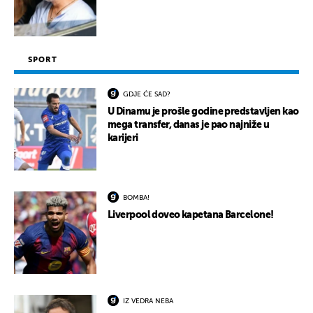
SPORT
GDJE ĆE SAD?
U Dinamu je prošle godine predstavljen kao
mega transfer, danas je pao najniže u
karijeri
BOMBA!
Liverpool doveo kapetana Barcelone!
IZ VEDRA NEBA