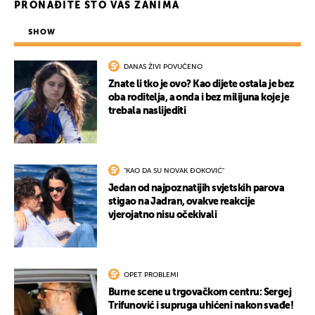
PRONAĐITE ŠTO VAS ZANIMA
SHOW
DANAS ŽIVI POVUČENO
Znate li tko je ovo? Kao dijete ostala je bez
oba roditelja, a onda i bez milijuna koje je
trebala naslijediti
"KAO DA SU NOVAK ĐOKOVIĆ"
Jedan od najpoznatijih svjetskih parova
stigao na Jadran, ovakve reakcije
vjerojatno nisu očekivali
OPET PROBLEMI
Burne scene u trgovačkom centru: Sergej
Trifunović i supruga uhićeni nakon svađe!