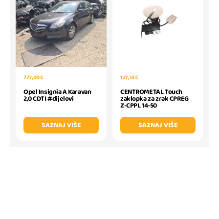
777,00 €
127,13 €
Opel Insignia A Karavan
CENTROMETAL Touch
2,0 CDTI #dijelovi
zaklopka za zrak CPREG
Z-CPPL 14-50
SAZNAJ VIŠE
SAZNAJ VIŠE