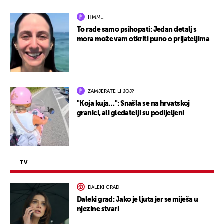
HMM…
To rade samo psihopati: Jedan detalj s
mora može vam otkriti puno o prijateljima
ZAMJERATE LI JOJ?
"Koja kuja…": Snašla se na hrvatskoj
granici, ali gledatelji su podijeljeni
TV
DALEKI GRAD
Daleki grad: Jako je ljuta jer se miješa u
njezine stvari