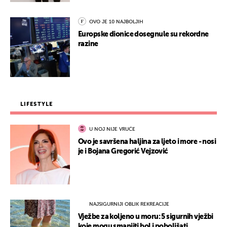
OVO JE 10 NAJBOLJIH
Europske dionice dosegnule su rekordne
razine
LIFESTYLE
U NOJ NIJE VRUĆE
Ovo je savršena haljina za ljeto i more - nosi
je i Bojana Gregorić Vejzović
NAJSIGURNIJI OBLIK REKREACIJE
Vježbe za koljeno u moru: 5 sigurnih vježbi
koje mogu smanjiti bol i poboljšati