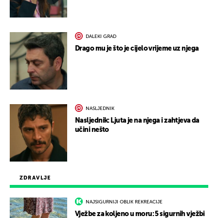
DALEKI GRAD
Drago mu je što je cijelo vrijeme uz njega
NASLJEDNIK
Nasljednik: Ljuta je na njega i zahtjeva da
učini nešto
ZDRAVLJE
NAJSIGURNIJI OBLIK REKREACIJE
Vježbe za koljeno u moru: 5 sigurnih vježbi