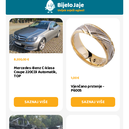
8.200,00 €
Mercedes-Benz C-klasa
Coupe 220CDi Automatik,
TOP
1,00 €
Vjenčano prstenje -
P6005
SAZNAJ VIŠE
SAZNAJ VIŠE