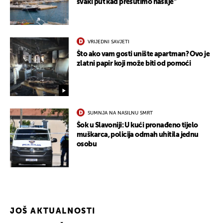
svaki put kad prešutimo nasilje"
VRIJEDNI SAVJETI
Što ako vam gosti unište apartman? Ovo je
zlatni papir koji može biti od pomoći
SUMNJA NA NASILNU SMRT
Šok u Slavoniji: U kući pronađeno tijelo
muškarca, policija odmah uhitila jednu
osobu
JOŠ AKTUALNOSTI