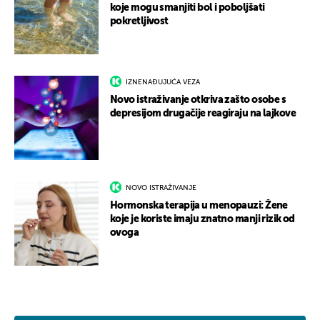
koje mogu smanjiti bol i poboljšati
pokretljivost
IZNENAĐUJUĆA VEZA
Novo istraživanje otkriva zašto osobe s
depresijom drugačije reagiraju na lajkove
NOVO ISTRAŽIVANJE
Hormonska terapija u menopauzi: Žene
koje je koriste imaju znatno manji rizik od
ovoga