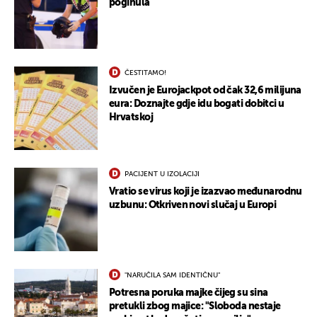
poginula
ČESTITAMO!
Izvučen je Eurojackpot od čak 32,6 milijuna
eura: Doznajte gdje idu bogati dobitci u
Hrvatskoj
PACIJENT U IZOLACIJI
Vratio se virus koji je izazvao međunarodnu
uzbunu: Otkriven novi slučaj u Europi
"NARUČILA SAM IDENTIČNU"
Potresna poruka majke čijeg su sina
pretukli zbog majice: "Sloboda nestaje