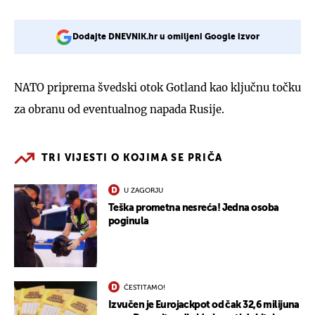
Dodajte DNEVNIK.hr u omiljeni Google izvor
NATO priprema švedski otok Gotland kao ključnu točku
za obranu od eventualnog napada Rusije.
TRI VIJESTI O KOJIMA SE PRIČA
U ZAGORJU
Teška prometna nesreća! Jedna osoba
poginula
ČESTITAMO!
Izvučen je Eurojackpot od čak 32,6 milijuna