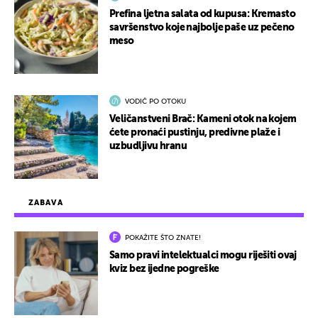
Prefina ljetna salata od kupusa: Kremasto
savršenstvo koje najbolje paše uz pečeno
meso
VODIČ PO OTOKU
Veličanstveni Brač: Kameni otok na kojem
ćete pronaći pustinju, predivne plaže i
uzbudljivu hranu
ZABAVA
POKAŽITE ŠTO ZNATE!
Samo pravi intelektualci mogu riješiti ovaj
kviz bez ijedne pogreške