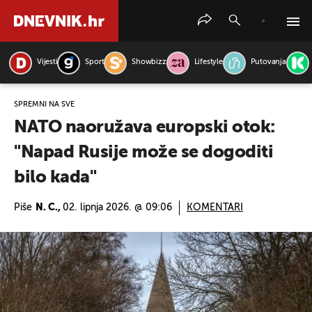
Vijesti
Sport
Showbizz
Lifestyle
Putovanja
PRETRAŽITE VIJESTI
SPREMNI NA SVE
NATO naoružava europski otok:
"Napad Rusije može se dogoditi
bilo kada"
Piše
N. C.,
02. lipnja 2026. @ 09:06
KOMENTARI