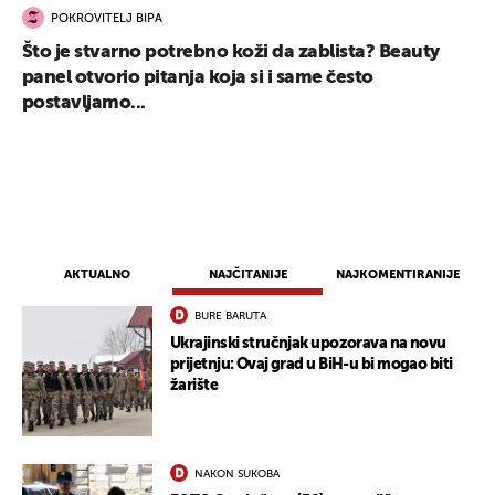
POKROVITELJ BIPA
Što je stvarno potrebno koži da zablista? Beauty
panel otvorio pitanja koja si i same često
postavljamo...
UKLJUČITE NOTIFIKACIJE
AKTUALNO
NAJČITANIJE
NAJKOMENTIRANIJE
BURE BARUTA
Ukrajinski stručnjak upozorava na novu
prijetnju: Ovaj grad u BiH-u bi mogao biti
žarište
NAKON SUKOBA