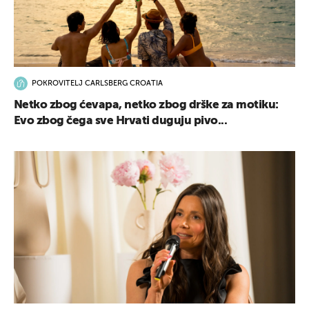
POKROVITELJ CARLSBERG CROATIA
Netko zbog ćevapa, netko zbog drške za motiku:
Evo zbog čega sve Hrvati duguju pivo...