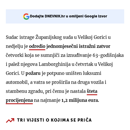
Dodajte DNEVNIK.hr u omiljeni Google izvor
Sudac istrage Županijskog suda u Velikoj Gorici u
nedjelju je
odredio
jednomjesečni istražni zatvor
četvorki koja se sumnjiči za iznuđivanje 63-godišnjaka
i palež njegova Lamborghinija u četvrtak u Velikoj
Gorici. U
požaru
je potpuno uništen luksuzni
automobil, a vatra se proširila na druga vozila i
stambenu zgradu, pri čemu je nastala
šteta
procijenjena
na najmanje
1,2 milijuna eura.
TRI VIJESTI O KOJIMA SE PRIČA