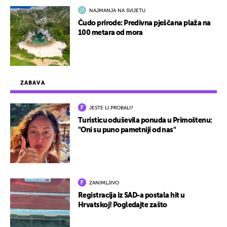
NAJMANJA NA SVIJETU
Čudo prirode: Predivna pješčana plaža na
100 metara od mora
ZABAVA
JESTE LI PROBALI?
Turisticu oduševila ponuda u Primoštenu:
"Oni su puno pametniji od nas"
ZANIMLJIVO
Registracija iz SAD-a postala hit u
Hrvatskoj! Pogledajte zašto