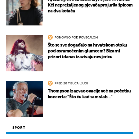
Kći neprežaljenog pjevača projurila špicom
na dva kotača
PONOVNO POD POVEĆALOM
Što se sve događalo na hrvatskom otoku
pod osramoćenim glumcem? Bizarni
prizori i danas izazivaju nevjericu
PRED 20 TISUĆA LJUDI
Thompson izazvao ovacije već na početku
koncerta: "Što ću kad sam slab..."
SPORT