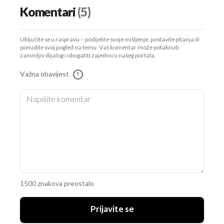
Komentari
(5)
Uključite se u raspravu – podijelite svoje mišljenje, postavite pitanja ili
ponudite svoj pogled na temu. Vaš komentar može potaknuti
zanimljiv dijalog i obogatiti zajednicu našeg portala.
Važna obavijest
!
1500 znakova preostalo
Prijavite se