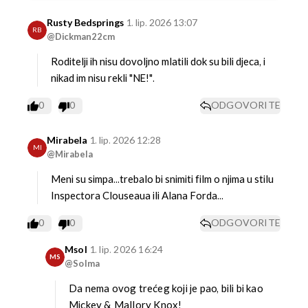
Rusty Bedsprings
1. lip. 2026 13:07
RB
@Dickman22cm
Roditelji ih nisu dovoljno mlatili dok su bili djeca, i
nikad im nisu rekli "NE!".
0
0
ODGOVORITE
Mirabela
1. lip. 2026 12:28
MI
@Mirabela
Meni su simpa...trebalo bi snimiti film o njima u stilu
Inspectora Clouseaua ili Alana Forda...
0
0
ODGOVORITE
Msol
1. lip. 2026 16:24
MS
@Solma
Da nema ovog trećeg koji je pao, bili bi kao
Mickey & Mallory Knox!