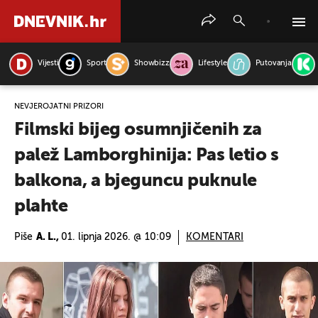
Vijesti
Sport
Showbizz
Lifestyle
Putovanja
PRETRAŽITE VIJESTI
NEVJEROJATNI PRIZORI
Filmski bijeg osumnjičenih za
palež Lamborghinija: Pas letio s
balkona, a bjeguncu puknule
plahte
Piše
A. L.,
01. lipnja 2026. @ 10:09
KOMENTARI