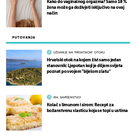
Kako do vaginalnog orgazma? Samo 18 %
žena može ga doživjeti isključivo na ovaj
način
PUTOVANJA
UŽIVANJE NA "PRIVATNOM" OTOKU
Hrvatski otok na kojem živi samo jedan
stanovnik: Ljepotan koji je diljem svijeta
poznat po svojem "bijelom zlatu"
MA, SAVRŠENSTVO!
Kolač s limunom i sirom: Recept za
božanstvenu slasticu koja se topi u ustima