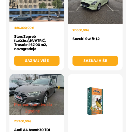
486.000,00 €
17.000,00 €
Stan: Zagreb
Suzuki Swift 1,2
(Lašćina),KVATRIĆ,
Trosobni 67.00 m2,
novogradnja
SAZNAJ VIŠE
SAZNAJ VIŠE
23.900,00 €
Audi A4 Avant 30 TDI