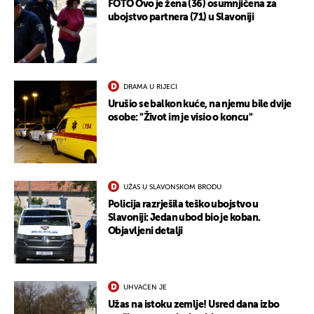
FOTO Ovo je žena (36) osumnjičena za
ubojstvo partnera (71) u Slavoniji
DRAMA U RIJECI
Urušio se balkon kuće, na njemu bile dvije
osobe: "Život im je visio o koncu"
UŽAS U SLAVONSKOM BRODU
Policija razrješila teško ubojstvo u
Slavoniji: Jedan ubod bio je koban.
Objavljeni detalji
UHVAĆEN JE
Užas na istoku zemlje! Usred dana izbo