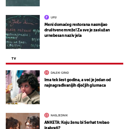
UPS!
Meni domaćeg restorana nasmijao
društvene mreže! Za sve je zaslužan
urnebesan naziv jela
TV
DALEKI GRAD
Ima tek šest godina, a već je jedan od
najnagrađivanijih dječjih glumaca
NASLJEDNIK
ANKETA: Koju ženu bi Serhat trebao
izabrati?