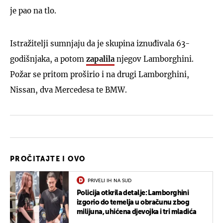
je pao na tlo.
Istražitelji sumnjaju da je skupina iznuđivala 63-
godišnjaka, a potom
zapalila
njegov Lamborghini.
Požar se pritom proširio i na drugi Lamborghini,
Nissan, dva Mercedesa te BMW.
PROČITAJTE I OVO
PRIVELI IH NA SUD
Policija otkrila detalje: Lamborghini
izgorio do temelja u obračunu zbog
milijuna, uhićena djevojka i tri mladića