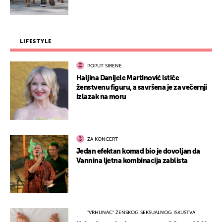
LIFESTYLE
POPUT SIRENE
Haljina Danijele Martinović ističe
ženstvenu figuru, a savršena je za večernji
izlazak na moru
ZA KONCERT
Jedan efektan komad bio je dovoljan da
Vannina ljetna kombinacija zablista
"VRHUNAC" ŽENSKOG SEKSUALNOG ISKUSTVA