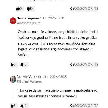
0
0
ODGOVORITE
Nosceteipsum
1. lip. 2026 09:31
NO
@nosceteipsum
Obzirom na naše zakone, mogli bi biti i oslobođeni ili
izaći za koju godinu. Pa ne treba ih za svaku grešku
slati u zatvor! To je nova ekstremistička liberalna
logika, vrlo raširena u "gradovima utočištima" u
SAD-u.
0
0
ODGOVORITE
Belimir Vujanec
1. lip. 2026 08:35
@BelimirVujanec
Tko kaže da su mladi cijelo vrijeme na mobitelu, evo
ovi su izašli iz kuće i pronašli si zabavu
3
0
ODGOVORITE