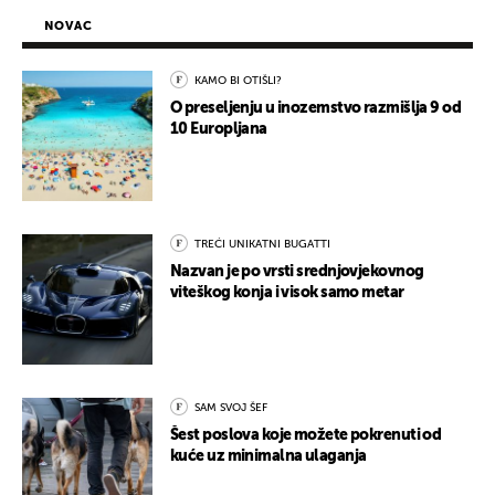
NOVAC
KAMO BI OTIŠLI?
O preseljenju u inozemstvo razmišlja 9 od
10 Europljana
TREĆI UNIKATNI BUGATTI
Nazvan je po vrsti srednjovjekovnog
viteškog konja i visok samo metar
SAM SVOJ ŠEF
Šest poslova koje možete pokrenuti od
kuće uz minimalna ulaganja