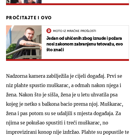
PROČITAJTE I OVO
MOTO IZ MRAČNE PROŠLOSTI
Jedan od uhićenih zbog iznude i požara
nosi zakonom zabranjenu tetovažu, evo
što znači
Nadzorna kamera zabilježila je cijeli događaj. Prvi se
niz plahte spustio muškarac, a odmah nakon njega i
žena. Nakon što je sišla, žena je u letu uhvatila psa
kojeg je netko s balkona bacio prema njoj. Muškarac,
žena i pas potom su se udaljili s mjesta događaja. Za
njima se pokušao spustiti i treći muškarac, no
improvizirani konop nije izdržao. Plahte su popustile te