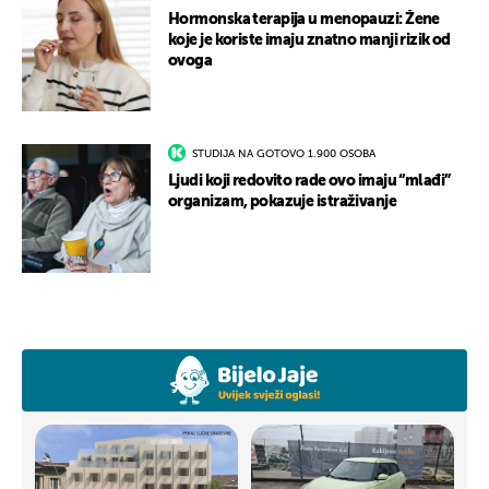
Hormonska terapija u menopauzi: Žene
koje je koriste imaju znatno manji rizik od
ovoga
STUDIJA NA GOTOVO 1.900 OSOBA
Ljudi koji redovito rade ovo imaju “mlađi”
organizam, pokazuje istraživanje