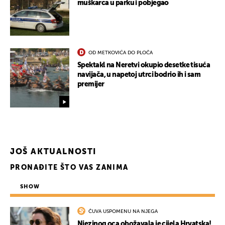
muškarca u parku i pobjegao
OD METKOVIĆA DO PLOČA
Spektakl na Neretvi okupio desetke tisuća
navijača, u napetoj utrci bodrio ih i sam
premijer
JOŠ AKTUALNOSTI
PRONAĐITE ŠTO VAS ZANIMA
SHOW
ČUVA USPOMENU NA NJEGA
Njezinog oca obožavala je cijela Hrvatska!