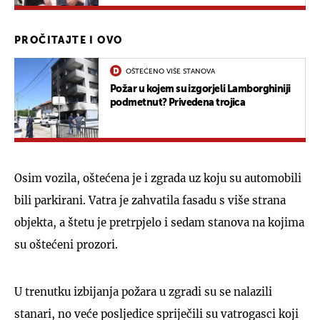
PROČITAJTE I OVO
OŠTEĆENO VIŠE STANOVA
Požar u kojem su izgorjeli Lamborghiniji
podmetnut? Privedena trojica
Osim vozila, oštećena je i zgrada uz koju su automobili
bili parkirani. Vatra je zahvatila fasadu s više strana
objekta, a štetu je pretrpjelo i sedam stanova na kojima
su oštećeni prozori.
U trenutku izbijanja požara u zgradi su se nalazili
stanari, no veće posljedice spriječili su vatrogasci koji