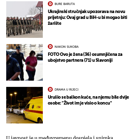
BURE BARUTA
Ukrajinski stručnjak upozorava na novu
prijetnju: Ovaj grad u BiH-u bi mogao biti
žarište
NAKON SUKOBA
FOTO Ovo je žena (36) osumnjičena za
ubojstvo partnera (71) u Slavoniji
DRAMA U RIJECI
Urušio se balkon kuće, na njemu bile dvije
osobe: "Život im je visio o koncu"
U javnost je u međuvremenu dospjela i snimka