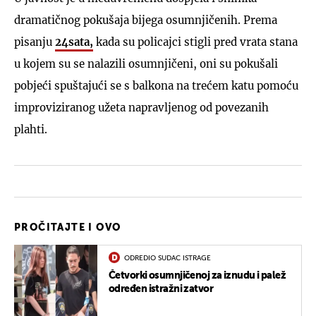
dramatičnog pokušaja bijega osumnjičenih. Prema
pisanju
24sata,
kada su policajci stigli pred vrata stana
u kojem su se nalazili osumnjičeni, oni su pokušali
pobjeći spuštajući se s balkona na trećem katu pomoću
improviziranog užeta napravljenog od povezanih
plahti.
PROČITAJTE I OVO
ODREDIO SUDAC ISTRAGE
Četvorki osumnjičenoj za iznudu i palež
određen istražni zatvor