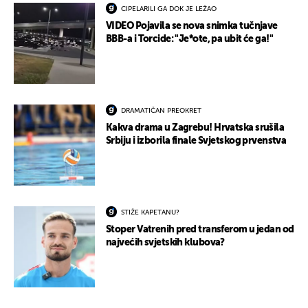
CIPELARILI GA DOK JE LEŽAO
VIDEO Pojavila se nova snimka tučnjave
BBB-a i Torcide: "Je*ote, pa ubit će ga!"
DRAMATIČAN PREOKRET
Kakva drama u Zagrebu! Hrvatska srušila
Srbiju i izborila finale Svjetskog prvenstva
STIŽE KAPETANU?
Stoper Vatrenih pred transferom u jedan od
najvećih svjetskih klubova?