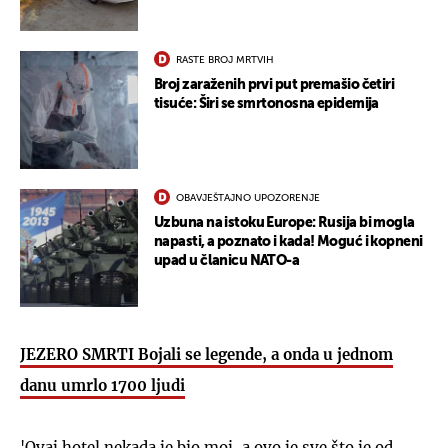
RASTE BROJ MRTVIH
Broj zaraženih prvi put premašio četiri
tisuće: Širi se smrtonosna epidemija
OBAVJEŠTAJNO UPOZORENJE
Uzbuna na istoku Europe: Rusija bi mogla
napasti, a poznato i kada! Moguć i kopneni
upad u članicu NATO-a
JEZERO SMRTI Bojali se legende, a onda u jednom
danu umrlo 1700 ljudi
'Ovaj hotel nekada je bio moj, a ovo je sve što je od