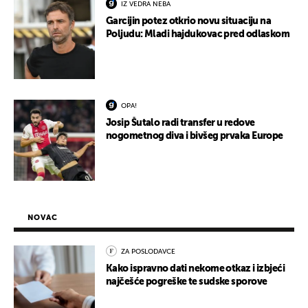
IZ VEDRA NEBA
Garcijin potez otkrio novu situaciju na
Poljudu: Mladi hajdukovac pred odlaskom
OPA!
Josip Šutalo radi transfer u redove
nogometnog diva i bivšeg prvaka Europe
NOVAC
ZA POSLODAVCE
Kako ispravno dati nekome otkaz i izbjeći
najčešće pogreške te sudske sporove