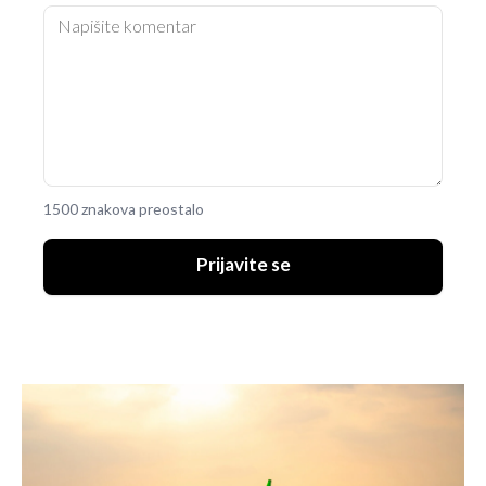
1500 znakova preostalo
Prijavite se