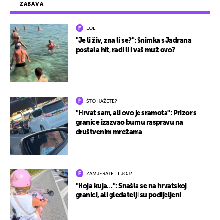
ZABAVA
LOL
"Je li živ, zna li se?": Snimka s Jadrana
postala hit, radi li i vaš muž ovo?
ŠTO KAŽETE?
"Hrvat sam, ali ovo je sramota": Prizor s
granice izazvao burnu raspravu na
društvenim mrežama
ZAMJERATE LI JOJ?
"Koja kuja…": Snašla se na hrvatskoj
granici, ali gledatelji su podijeljeni