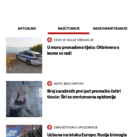
AKTUALNO
NAJČITANIJE
NAJKOMENTIRANIJE
ČEKA SE NALAZ OBDUKCIJE
U moru pronađeno tijelo: Otkriveno o
kome se radi
RASTE BROJ MRTVIH
Broj zaraženih prvi put premašio četiri
tisuće: Širi se smrtonosna epidemija
OBAVJEŠTAJNO UPOZORENJE
Uzbuna na istoku Europe: Rusija bi mogla