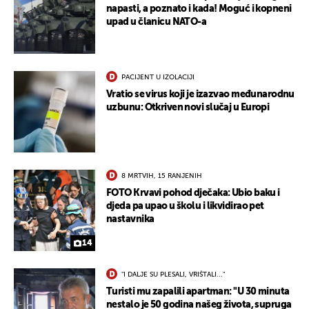
napasti, a poznato i kada! Moguć i kopneni
upad u članicu NATO-a
PACIJENT U IZOLACIJI
Vratio se virus koji je izazvao međunarodnu
uzbunu: Otkriven novi slučaj u Europi
UKLJUČITE NOTIFIKACIJE
8 MRTVIH, 15 RANJENIH
FOTO Krvavi pohod dječaka: Ubio baku i
djeda pa upao u školu i likvidirao pet
nastavnika
14
"I DALJE SU PLESALI, VRIŠTALI..."
Turisti mu zapalili apartman: "U 30 minuta
nestalo je 50 godina našeg života, supruga