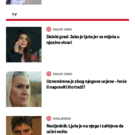
TV
DALEKI GRAD
Daleki grad: Jako je ljuta jer se miješa u
njezine stvari
DALEKI GRAD
Uznemirena je zbog njegove ucjene - hoće
li napraviti što traži?
NASLJEDNIK
Nasljednik: Ljuta je na njega i zahtjeva da
učini nešto