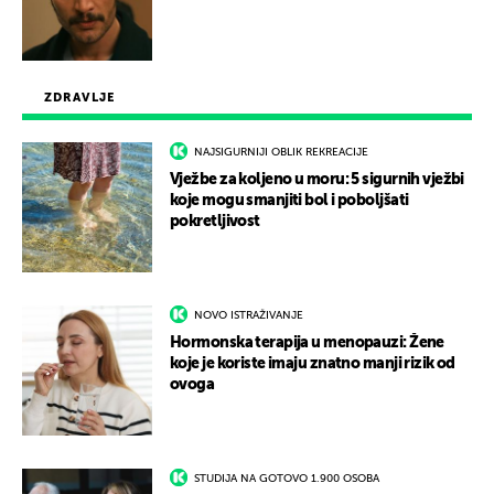
ZDRAVLJE
NAJSIGURNIJI OBLIK REKREACIJE
Vježbe za koljeno u moru: 5 sigurnih vježbi
koje mogu smanjiti bol i poboljšati
pokretljivost
NOVO ISTRAŽIVANJE
Hormonska terapija u menopauzi: Žene
koje je koriste imaju znatno manji rizik od
ovoga
STUDIJA NA GOTOVO 1.900 OSOBA