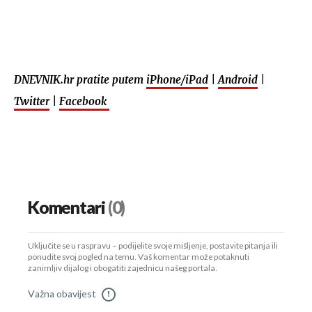
DNEVNIK.hr pratite putem
iPhone/iPad
|
Android
|
Twitter
|
Facebook
Komentari
(0)
Uključite se u raspravu – podijelite svoje mišljenje, postavite pitanja ili
ponudite svoj pogled na temu. Vaš komentar može potaknuti
zanimljiv dijalog i obogatiti zajednicu našeg portala.
Važna obavijest
!