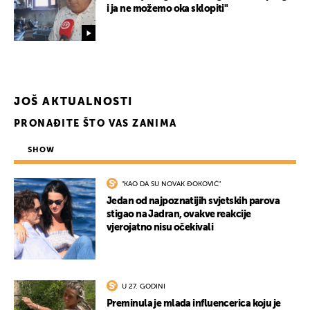
i ja ne možemo oka sklopiti"
JOŠ AKTUALNOSTI
PRONAĐITE ŠTO VAS ZANIMA
SHOW
"KAO DA SU NOVAK ĐOKOVIĆ"
Jedan od najpoznatijih svjetskih parova
stigao na Jadran, ovakve reakcije
vjerojatno nisu očekivali
U 27. GODINI
Preminula je mlada influencerica koju je