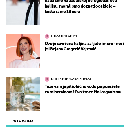
Kada smo na zadarskoj rivi ugledali ovu
haljinu, morali smo doznati odakle je –
košta samo 18 eura
U NOJ NIJE VRUĆE
Ovo je savršena haljina za ljeto i more - nosi
je i Bojana Gregorić Vejzović
NIJE UVIJEK NAJBOLJI IZBOR
Teže vam je piti običnu vodu pa posežete
za mineralnom? Evo što to čini organizmu
PUTOVANJA