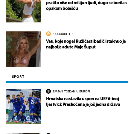
pratilo više od milijun ljudi, dugo se borila s
opakom bolešću
"UUUUUUFFFF"
Vau, koje noge! Ružičasti badić istaknuo je
najbolje adute Maje Šuput
SPORT
SJAJAN TJEDAN U EUROPI
Hrvatska nastavila uspon na UEFA-inoj
ljestvici: Preskočena je još jedna država