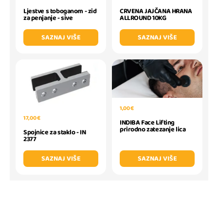
Ljestve s toboganom - zid
CRVENA JAJČANA HRANA
za penjanje - sive
ALLROUND 10KG
SAZNAJ VIŠE
SAZNAJ VIŠE
1,00 €
17,00 €
INDIBA Face Lifting
prirodno zatezanje lica
Spojnice za staklo - IN
2377
SAZNAJ VIŠE
SAZNAJ VIŠE