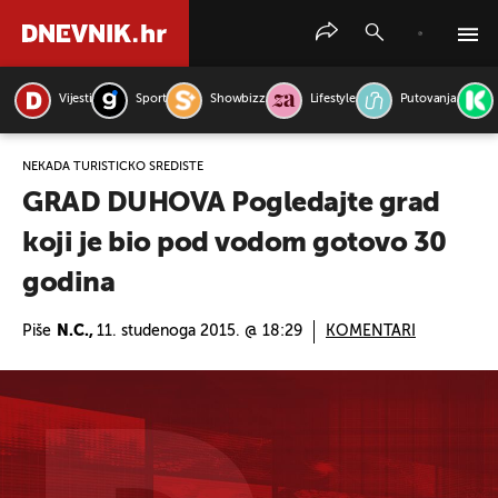
Vijesti
Sport
Showbizz
Lifestyle
Putovanja
PRETRAŽITE VIJESTI
NEKADA TURISTIČKO SREDIŠTE
GRAD DUHOVA Pogledajte grad
koji je bio pod vodom gotovo 30
godina
Piše
N.C.,
11. studenoga 2015. @ 18:29
KOMENTARI