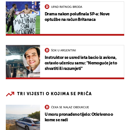
UPAD RATNOG BRODA
Drama nakon polufinala SP-a: Nove
optužbe na račun Britanaca
ŠOK U ARGENTINI
Instruktor se usred leta bacio iz aviona,
ostavio učenicu samu: "Nemoguće je to
shvatiti ili razumjeti"
TRI VIJESTI O KOJIMA SE PRIČA
ČEKA SE NALAZ OBDUKCIJE
U moru pronađeno tijelo: Otkriveno o
kome se radi