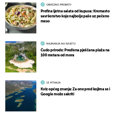
OBVEZNO PROBATI!
Prefina ljetna salata od kupusa: Kremasto
savršenstvo koje najbolje paše uz pečeno
meso
NAJMANJA NA SVIJETU
Čudo prirode: Predivna pješčana plaža na
100 metara od mora
15 PITANJA
Kviz općeg znanja: Za one pred kojima se i
Google može sakriti