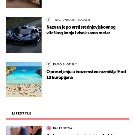
TREĆI UNIKATNI BUGATTI
Nazvan je po vrsti srednjovjekovnog
viteškog konja i visok samo metar
KAMO BI OTIŠLI?
O preseljenju u inozemstvo razmišlja 9 od
10 Europljana
LIFESTYLE
BAŠ EFEKTNA