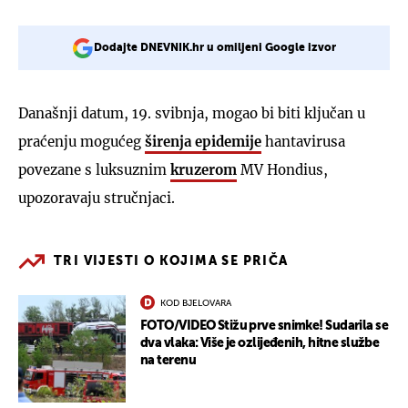
Dodajte DNEVNIK.hr u omiljeni Google izvor
Današnji datum, 19. svibnja, mogao bi biti ključan u
praćenju mogućeg
širenja epidemije
hantavirusa
povezane s luksuznim
kruzerom
MV Hondius,
upozoravaju stručnjaci.
TRI VIJESTI O KOJIMA SE PRIČA
KOD BJELOVARA
FOTO/VIDEO Stižu prve snimke! Sudarila se
dva vlaka: Više je ozlijeđenih, hitne službe
na terenu