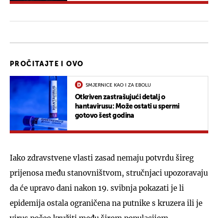
PROČITAJTE I OVO
SMJERNICE KAO I ZA EBOLU
Otkriven zastrašujući detalj o
hantavirusu: Može ostati u spermi
gotovo šest godina
Iako zdravstvene vlasti zasad nemaju potvrdu šireg
prijenosa među stanovništvom, stručnjaci upozoravaju
da će upravo dani nakon 19. svibnja pokazati je li
epidemija ostala ograničena na putnike s kruzera ili je