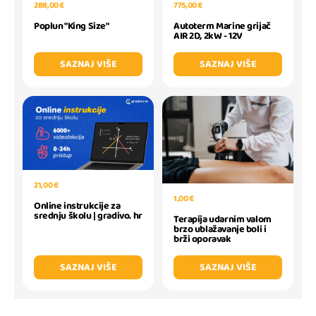
288,00 €
775,00 €
Poplun "King Size"
Autoterm Marine grijač
AIR 2D, 2kW - 12V
SAZNAJ VIŠE
SAZNAJ VIŠE
21,00 €
1,00 €
Online instrukcije za
srednju školu | gradivo. hr
Terapija udarnim valom
brzo ublažavanje boli i
brži oporavak
SAZNAJ VIŠE
SAZNAJ VIŠE