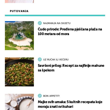
PUTOVANJA
NAJMANJA NA SVIJETU
Čudo prirode: Predivna pješčana plaža na
100 metara od mora
UZ RUČAK ILI VEČERU
Savršeni prilog: Recept za najfinije mahune
sa špekom
BON APPETIT!
Majke svih umaka: 5 kultnih recepata koje
moraju znati svi kuhari