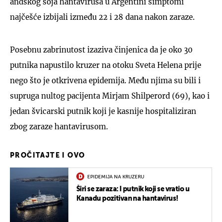
andskog soja hantavirusa u Argentini simptomi
najčešće izbijali između 22 i 28 dana nakon zaraze.
Posebnu zabrinutost izaziva činjenica da je oko 30
putnika napustilo kruzer na otoku Sveta Helena prije
nego što je otkrivena epidemija. Među njima su bili i
supruga nultog pacijenta Mirjam Shilperord (69), kao i
jedan švicarski putnik koji je kasnije hospitaliziran
zbog zaraze hantavirusom.
PROČITAJTE I OVO
EPIDEMIJA NA KRUZERU
Širi se zaraza: I putnik koji se vratio u
Kanadu pozitivan na hantavirus!