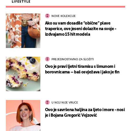
LIFESTYLE
NOVE KOLEKCIJE
Ako su vam dosadile “obične” plave
traperice, ove jeseni dolazite na svoje -
izdvajamo 15 hit modela
PREJEDNOSTAVNO ZA SLOŽITI
Ovo je pravi ljetni tiramisu s limunom i
borovnicama – baš osvježava i jako je fin
U NOJ NIJE VRUĆE
Ovo je savršena haljina za ljeto i more - nosi
je i Bojana Gregorić Vejzović