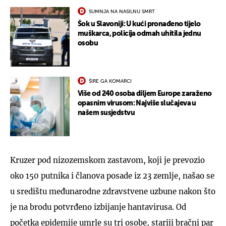
SUMNJA NA NASILNU SMRT
Šok u Slavoniji: U kući pronađeno tijelo
muškarca, policija odmah uhitila jednu
osobu
ŠIRE GA KOMARCI
Više od 240 osoba diljem Europe zaraženo
opasnim virusom: Najviše slučajeva u
našem susjedstvu
Kruzer pod nizozemskom zastavom, koji je prevozio
oko 150 putnika i članova posade iz 23 zemlje, našao se
u središtu međunarodne zdravstvene uzbune nakon što
je na brodu potvrđeno izbijanje hantavirusa. Od
početka epidemije umrle su tri osobe, stariji bračni par