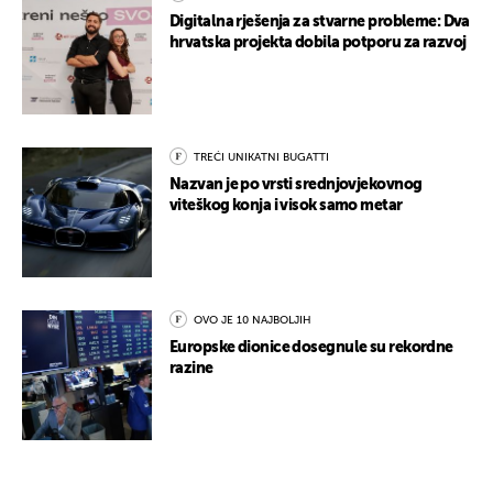
Digitalna rješenja za stvarne probleme: Dva
hrvatska projekta dobila potporu za razvoj
TREĆI UNIKATNI BUGATTI
Nazvan je po vrsti srednjovjekovnog
viteškog konja i visok samo metar
OVO JE 10 NAJBOLJIH
Europske dionice dosegnule su rekordne
razine