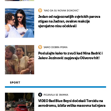
"KAO DA SU NOVAK ĐOKOVIĆ"
Jedan od najpoznatijih svjetskih parova
stigao na Jadran, ovakve reakcije
vjerojatno nisu očekivali
SAMO DOBRA PISMA
Poslušajte kako to zvuči kad Nina Badrić i
Jakov Jozinović zapjevaju Oliverov hit!
SPORT
POJAVILA SE SNIMKA
VIDEO Bad Blue Boysi dočekali Torcidu na
aerodromu, izbila velika masovna tučnjava