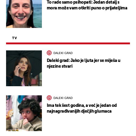
To rade samo psihopati: Jedan detalj s
mora može vam otkriti puno o prijateljima
TV
DALEKI GRAD
Daleki grad: Jako je ljuta jer se miješa u
njezine stvari
DALEKI GRAD
Ima tek šest godina, a već je jedan od
najnagrađivanijih dječjih glumaca