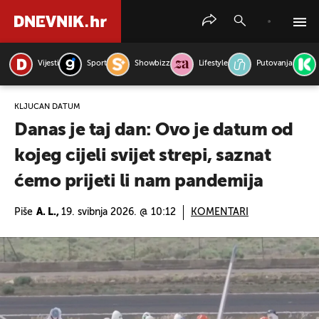
Vijesti
Sport
Showbizz
Lifestyle
Putovanja
PRETRAŽITE VIJESTI
KLJUČAN DATUM
Danas je taj dan: Ovo je datum od
kojeg cijeli svijet strepi, saznat
ćemo prijeti li nam pandemija
Piše
A. L.,
19. svibnja 2026. @ 10:12
KOMENTARI