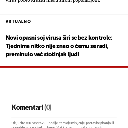
virus počeo kružiti među širom populacijom.
AKTUALNO
Novi opasni soj virusa širi se bez kontrole:
Tjednima nitko nije znao o čemu se radi,
preminulo već stotinjak ljudi
Komentari
(0)
Uključite se u raspravu – podijelite svoje mišljenje, postavite pitanja ili
ponudite svoj pogled na temu. Vaš komentar može potaknuti