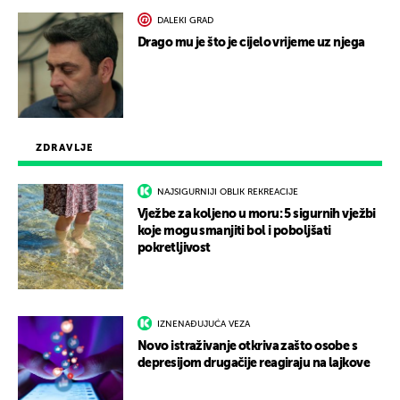
DALEKI GRAD
Drago mu je što je cijelo vrijeme uz njega
ZDRAVLJE
NAJSIGURNIJI OBLIK REKREACIJE
Vježbe za koljeno u moru: 5 sigurnih vježbi
koje mogu smanjiti bol i poboljšati
pokretljivost
IZNENAĐUJUĆA VEZA
Novo istraživanje otkriva zašto osobe s
depresijom drugačije reagiraju na lajkove