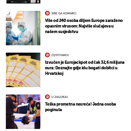
ŠIRE GA KOMARCI
Više od 240 osoba diljem Europe zaraženo
opasnim virusom: Najviše slučajeva u
našem susjedstvu
ČESTITAMO!
Izvučen je Eurojackpot od čak 32,6 milijuna
eura: Doznajte gdje idu bogati dobitci u
Hrvatskoj
U ZAGORJU
Teška prometna nesreća! Jedna osoba
poginula