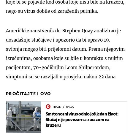
koje bi se pojavile kod osoba koje nisu bile na kruzeru,
nego su virus dobile od zaraženih putnika.
Američki znanstvenik dr.
Stephen Quay
analizirao je
dosadašnje slučajeve i upozorio da bi upravo 19.
svibnja mogao biti prijelomni datum. Prema njegovim
izračunima, osobama koje su bile u kontaktu s nultim
pacijentom, 70-godišnjim Leom Shilperordom,
simptomi su se razvijali u prosjeku nakon 22 dana.
PROČITAJTE I OVO
TRAJE ISTRAGA
Smrtonosni virus odnio još jedan život:
Slučaj nije povezan sa zarazom na
kruzeru