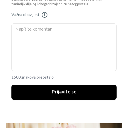
zanimljiv dijalog i obogatiti zajednicu našeg portala.
Važna obavijest
!
1500 znakova preostalo
Prijavite se