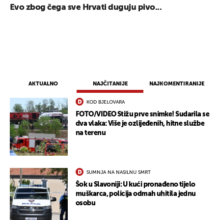
Evo zbog čega sve Hrvati duguju pivo...
AKTUALNO
NAJČITANIJE
NAJKOMENTIRANIJE
KOD BJELOVARA
FOTO/VIDEO Stižu prve snimke! Sudarila se
dva vlaka: Više je ozlijeđenih, hitne službe
UKLJUČITE NOTIFIKACIJE
na terenu
SUMNJA NA NASILNU SMRT
Šok u Slavoniji: U kući pronađeno tijelo
muškarca, policija odmah uhitila jednu
osobu