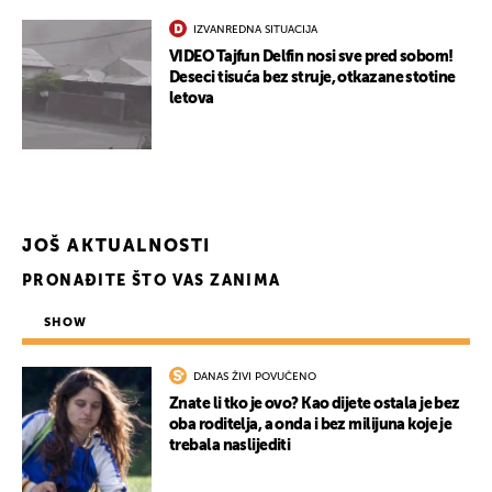
IZVANREDNA SITUACIJA
VIDEO Tajfun Delfin nosi sve pred sobom!
Deseci tisuća bez struje, otkazane stotine
letova
JOŠ AKTUALNOSTI
PRONAĐITE ŠTO VAS ZANIMA
SHOW
DANAS ŽIVI POVUČENO
Znate li tko je ovo? Kao dijete ostala je bez
oba roditelja, a onda i bez milijuna koje je
trebala naslijediti