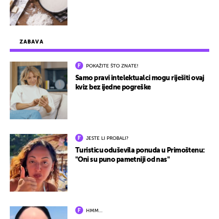
ZABAVA
POKAŽITE ŠTO ZNATE!
Samo pravi intelektualci mogu riješiti ovaj
kviz bez ijedne pogreške
JESTE LI PROBALI?
Turisticu oduševila ponuda u Primoštenu:
"Oni su puno pametniji od nas"
HMM…