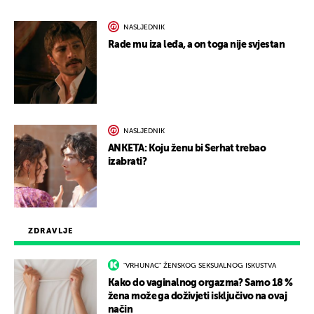
NASLJEDNIK
Rade mu iza leđa, a on toga nije svjestan
NASLJEDNIK
ANKETA: Koju ženu bi Serhat trebao
izabrati?
ZDRAVLJE
"VRHUNAC" ŽENSKOG SEKSUALNOG ISKUSTVA
Kako do vaginalnog orgazma? Samo 18 %
žena može ga doživjeti isključivo na ovaj
način