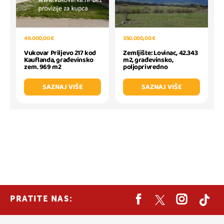
49.000,00 €
350.000,00 €
Vukovar Priljevo 217 kod
Zemljište: Lovinac, 42.343
Kauflanda, građevinsko
m2, građevinsko,
zem. 969 m2
poljoprivredno
SAZNAJ VIŠE
SAZNAJ VIŠE
PRATITE NAS: