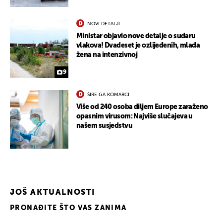
NOVI DETALJI
Ministar objavio nove detalje o sudaru
vlakova! Dvadeset je ozlijeđenih, mlađa
žena na intenzivnoj
9
ŠIRE GA KOMARCI
Više od 240 osoba diljem Europe zaraženo
opasnim virusom: Najviše slučajeva u
našem susjedstvu
JOŠ AKTUALNOSTI
PRONAĐITE ŠTO VAS ZANIMA