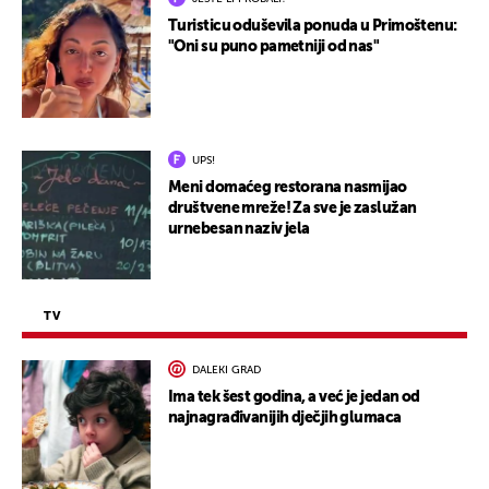
Turisticu oduševila ponuda u Primoštenu:
"Oni su puno pametniji od nas"
UPS!
Meni domaćeg restorana nasmijao
društvene mreže! Za sve je zaslužan
urnebesan naziv jela
TV
DALEKI GRAD
Ima tek šest godina, a već je jedan od
najnagrađivanijih dječjih glumaca