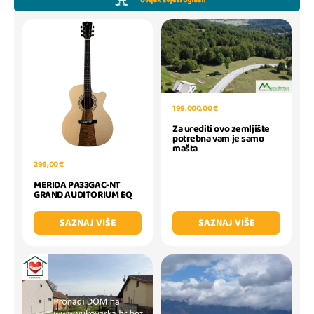
199.000,00 €
Za urediti ovo zemljište
potrebna vam je samo
mašta
296,00 €
MERIDA PA33GAC-NT
GRAND AUDITORIUM EQ
SAZNAJ VIŠE
SAZNAJ VIŠE