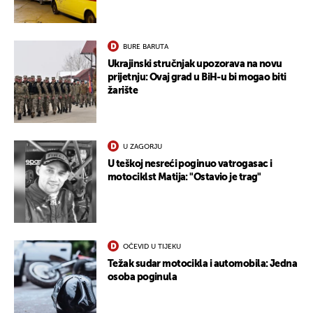
BURE BARUTA
Ukrajinski stručnjak upozorava na novu
prijetnju: Ovaj grad u BiH-u bi mogao biti
žarište
U ZAGORJU
U teškoj nesreći poginuo vatrogasac i
motociklst Matija: "Ostavio je trag"
OČEVID U TIJEKU
Težak sudar motocikla i automobila: Jedna
osoba poginula