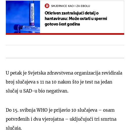
SMJERNICE KAO I ZA EBOLU
Otkriven zastrašujući detalj o
hantavirusu: Može ostati u spermi
gotovo šest godina
U petak je Svjetska zdravstvena organizacija revidirala
broj slučajeva s 11 na 10 nakon što je test na jedan
slučaj u SAD-u bio negativan.
Do 15. svibnja WHO je prijavio 10 slučajeva – osam
potvrđenih i dva vjerojatna – uključujući tri smrtna
slučaja.