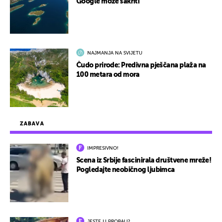
Google može sakriti
NAJMANJA NA SVIJETU
Čudo prirode: Predivna pješčana plaža na
100 metara od mora
ZABAVA
IMPRESIVNO!
Scena iz Srbije fascinirala društvene mreže!
Pogledajte neobičnog ljubimca
JESTE LI PROBALI?