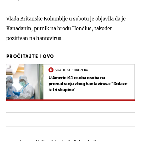
Vlada Britanske Kolumbije u subotu je objavila da je
Kanađanin, putnik na brodu Hondius, također
pozitivan na hantavirus.
PROČITAJTE I OVO
VRATILI SE S KRUZERA
U Americi 41 osoba osoba na
promatranju zbog hantavirusa: "Dolaze
iz tri skupine"