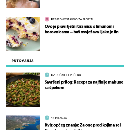
PREJEDNOSTAVNO ZA SLOŽITI
Ovo je pravi ljetni tiramisu s limunom i
borovnicama – baš osvježava i jako je fin
PUTOVANJA
UZ RUČAK ILI VEČERU
Savršeni prilog: Recept za najfinije mahune
sa špekom
15 PITANJA
Kviz općeg znanja: Za one pred kojima se i