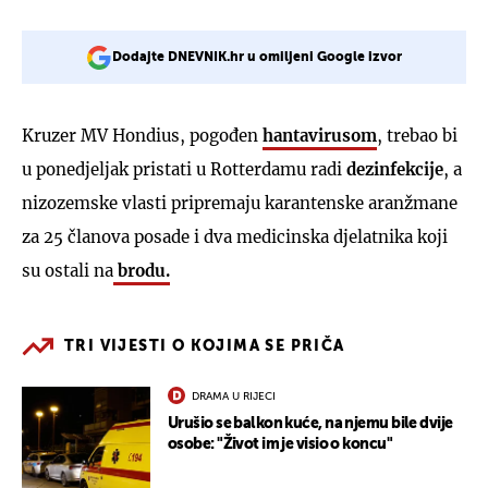
Dodajte DNEVNIK.hr u omiljeni Google izvor
Kruzer MV Hondius, pogođen
hantavirusom
, trebao bi
u ponedjeljak pristati u Rotterdamu radi
dezinfekcije
, a
nizozemske vlasti pripremaju karantenske aranžmane
za 25 članova posade i dva medicinska djelatnika koji
su ostali na
brodu.
TRI VIJESTI O KOJIMA SE PRIČA
DRAMA U RIJECI
Urušio se balkon kuće, na njemu bile dvije
osobe: "Život im je visio o koncu"