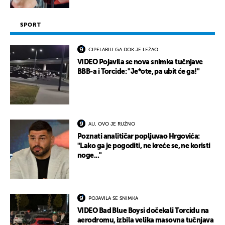
SPORT
CIPELARILI GA DOK JE LEŽAO
VIDEO Pojavila se nova snimka tučnjave
BBB-a i Torcide: "Je*ote, pa ubit će ga!"
AU, OVO JE RUŽNO
Poznati analitičar popljuvao Hrgovića:
"Lako ga je pogoditi, ne kreće se, ne koristi
noge..."
POJAVILA SE SNIMKA
VIDEO Bad Blue Boysi dočekali Torcidu na
aerodromu, izbila velika masovna tučnjava