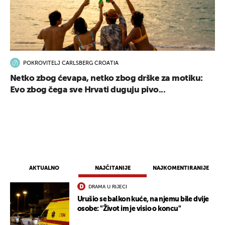
POKROVITELJ CARLSBERG CROATIA
Netko zbog ćevapa, netko zbog drške za motiku:
Evo zbog čega sve Hrvati duguju pivo...
AKTUALNO
NAJČITANIJE
NAJKOMENTIRANIJE
DRAMA U RIJECI
UKLJUČITE NOTIFIKACIJE
Urušio se balkon kuće, na njemu bile dvije
osobe: "Život im je visio o koncu"