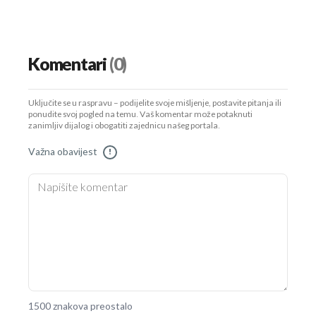
Komentari
(0)
Uključite se u raspravu – podijelite svoje mišljenje, postavite pitanja ili
ponudite svoj pogled na temu. Vaš komentar može potaknuti
zanimljiv dijalog i obogatiti zajednicu našeg portala.
Važna obavijest
!
1500 znakova preostalo