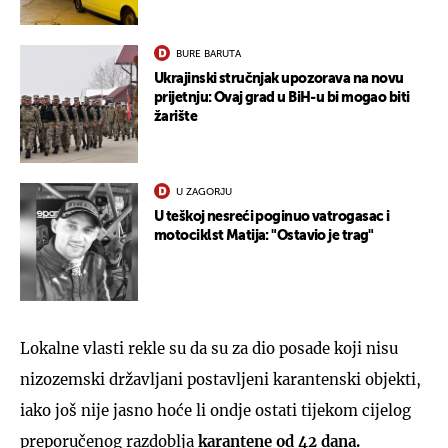
BURE BARUTA
Ukrajinski stručnjak upozorava na novu
prijetnju: Ovaj grad u BiH-u bi mogao biti
žarište
U ZAGORJU
U teškoj nesreći poginuo vatrogasac i
motociklst Matija: "Ostavio je trag"
Lokalne vlasti rekle su da su za dio posade koji nisu
nizozemski državljani postavljeni karantenski objekti,
iako još nije jasno hoće li ondje ostati tijekom cijelog
preporučenog razdoblja
karantene od 42 dana.