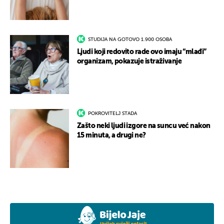
STUDIJA NA GOTOVO 1.900 OSOBA
Ljudi koji redovito rade ovo imaju “mlađi”
organizam, pokazuje istraživanje
POKROVITELJ STADA
Zašto neki ljudi izgore na suncu već nakon
15 minuta, a drugi ne?