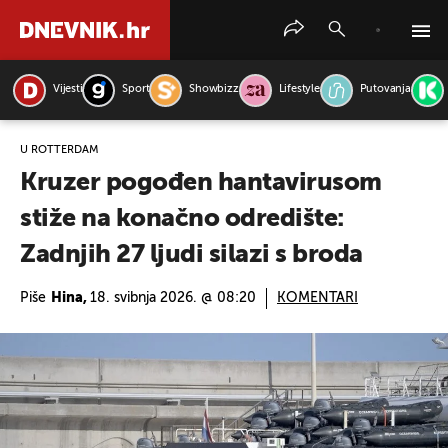
Vijesti
Sport
Showbizz
Lifestyle
Putovanja
PRETRAŽITE VIJESTI
U ROTTERDAM
Kruzer pogođen hantavirusom
stiže na konačno odredište:
Zadnjih 27 ljudi silazi s broda
Piše
Hina,
18. svibnja 2026. @ 08:20
KOMENTARI