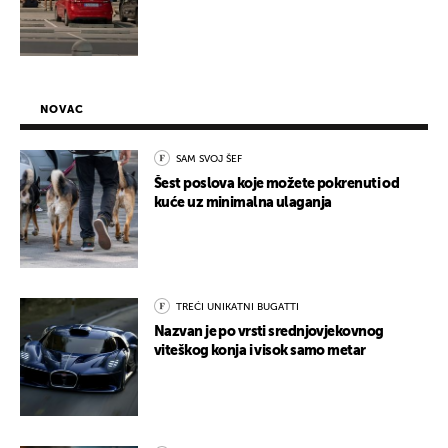
NOVAC
SAM SVOJ ŠEF
Šest poslova koje možete pokrenuti od
kuće uz minimalna ulaganja
TREĆI UNIKATNI BUGATTI
Nazvan je po vrsti srednjovjekovnog
viteškog konja i visok samo metar