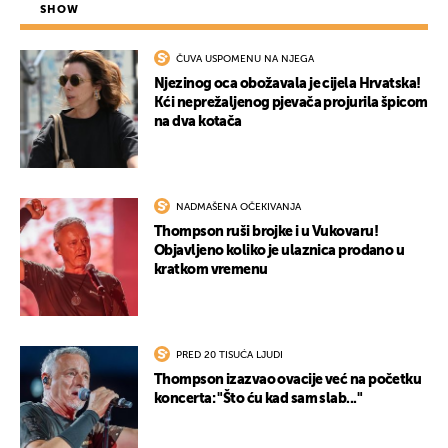
SHOW
ČUVA USPOMENU NA NJEGA
Njezinog oca obožavala je cijela Hrvatska!
Kći neprežaljenog pjevača projurila špicom
na dva kotača
NADMAŠENA OČEKIVANJA
Thompson ruši brojke i u Vukovaru!
Objavljeno koliko je ulaznica prodano u
kratkom vremenu
PRED 20 TISUĆA LJUDI
Thompson izazvao ovacije već na početku
koncerta: "Što ću kad sam slab..."