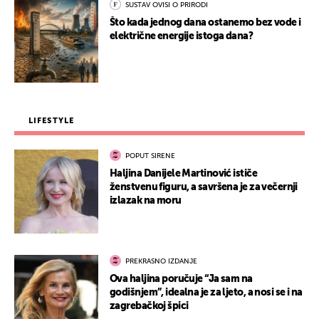
SUSTAV OVISI O PRIRODI
Što kada jednog dana ostanemo bez vode i
električne energije istoga dana?
LIFESTYLE
POPUT SIRENE
Haljina Danijele Martinović ističe
ženstvenu figuru, a savršena je za večernji
izlazak na moru
PREKRASNO IZDANJE
Ova haljina poručuje “Ja sam na
godišnjem”, idealna je za ljeto, a nosi se i na
zagrebačkoj špici