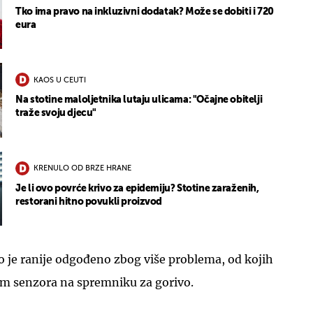
Tko ima pravo na inkluzivni dodatak? Može se dobiti i 720
eura
KAOS U CEUTI
Na stotine maloljetnika lutaju ulicama: "Očajne obitelji
traže svoju djecu"
KRENULO OD BRZE HRANE
Je li ovo povrće krivo za epidemiju? Stotine zaraženih,
restorani hitno povukli proizvod
lo je ranije odgođeno zbog više problema, od kojih
rom senzora na spremniku za gorivo.