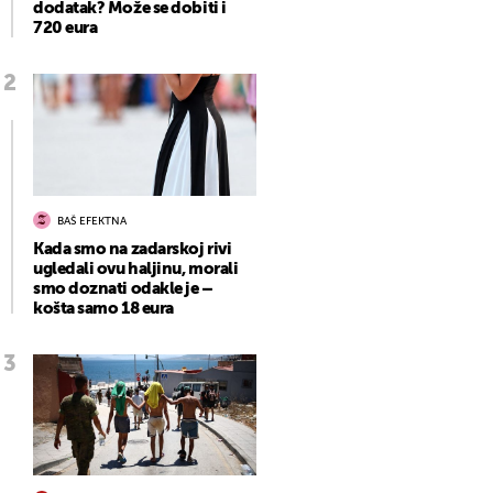
dodatak? Može se dobiti i
720 eura
BAŠ EFEKTNA
Kada smo na zadarskoj rivi
ugledali ovu haljinu, morali
smo doznati odakle je –
košta samo 18 eura