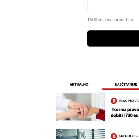
1500 znakova preostalo
AKTUALNO
NAJČITANIJE
IMAŠ PRAVO
Tko ima pravo
dobiti i 720 eu
KRENULO O