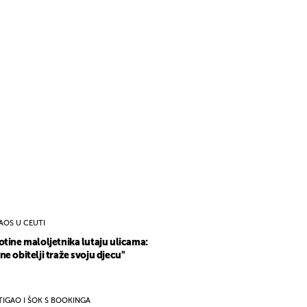
AOS U CEUTI
otine maloljetnika lutaju ulicama:
ne obitelji traže svoju djecu"
TIGAO I ŠOK S BOOKINGA