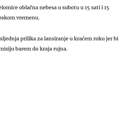
elomice oblačna nebesa u subotu u 15 sati i 15
opskom vremenu.
osljednja prilika za lansiranje u kraćem roku jer bi
misiju barem do kraja rujna.
UKLJUČITE NOTIFIKACIJE