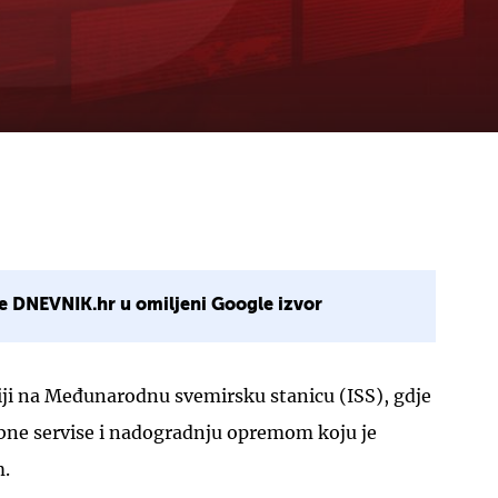
e DNEVNIK.hr u omiljeni Google izvor
siji na Međunarodnu svemirsku stanicu (ISS), gdje
ebne servise i nadogradnju opremom koju je
m.