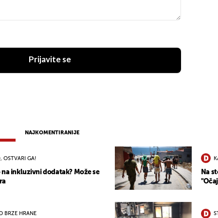
Prijavite se
NAJKOMENTIRANIJE
, OSTVARI GA!
K
 na inkluzivni dodatak? Može se
Na st
ra
"Očaj
D BRZE HRANE
S