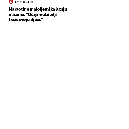
KAOS U CEUTI
Na stotine maloljetnika lutaju
ulicama: "Očajne obitelji
traže svoju djecu"