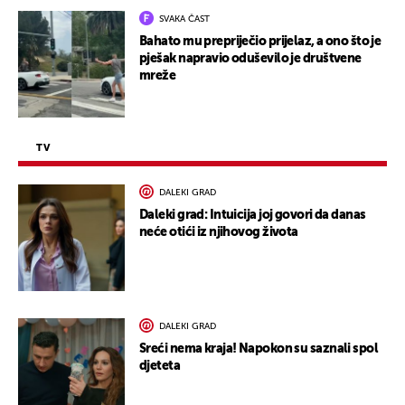
SVAKA ČAST
Bahato mu prepriječio prijelaz, a ono što je
pješak napravio oduševilo je društvene
mreže
TV
DALEKI GRAD
Daleki grad: Intuicija joj govori da danas
neće otići iz njihovog života
DALEKI GRAD
Sreći nema kraja! Napokon su saznali spol
djeteta