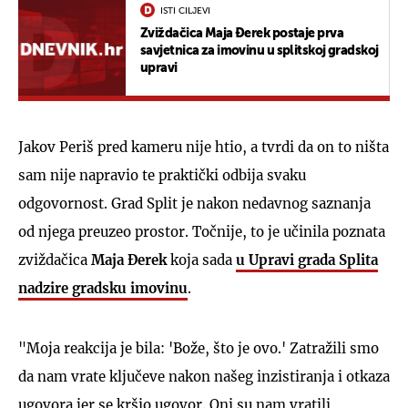
ISTI CILJEVI
Zviždačica Maja Đerek postaje prva
savjetnica za imovinu u splitskoj gradskoj
upravi
Jakov Periš pred kameru nije htio, a tvrdi da on to ništa
sam nije napravio te praktički odbija svaku
odgovornost. Grad Split je nakon nedavnog saznanja
od njega preuzeo prostor. Točnije, to je učinila poznata
zviždačica
Maja Đerek
koja sada
u Upravi grada Splita
nadzire gradsku imovinu
.
"Moja reakcija je bila: 'Bože, što je ovo.' Zatražili smo
da nam vrate ključeve nakon našeg inzistiranja i otkaza
ugovora jer se kršio ugovor. Oni su nam vratili