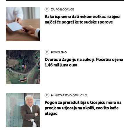
ZA POSLODAVCE
Kako ispravno dati nekome otkaz i izbjeći
najčešće pogreške te sudske sporove
POVOLJNO
Dvorac u Zagorju na aukciji. Početna cijena
1,46 milijuna eura
MINISTARSTVO ODLUČILO
Pogon za preradu litija u Gospiću mora na
procjenu utjecaja na okoliš, evo što kaže
ulagač