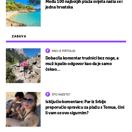
Među 100 najboljih plaža svijeta našla se i
jedna hrvatska
ZABAVA
KAO IZ PIŠTOLJA
Dobacila komentar trudnici bez noge, a
muž ispalio odgovor kao da je samo
čekao…
ŠTO KAŽETE?
Isključio komentare: Par iz Srbije
preporučio spravicu za plažu s Temua, čini
li vam se ovo sigurnim?