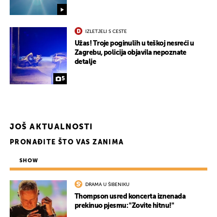
IZLETJELI S CESTE
Užas! Troje poginulih u teškoj nesreći u
Zagrebu, policija objavila nepoznate
detalje
5
JOŠ AKTUALNOSTI
PRONAĐITE ŠTO VAS ZANIMA
SHOW
DRAMA U ŠIBENIKU
Thompson usred koncerta iznenada
prekinuo pjesmu: "Zovite hitnu!"