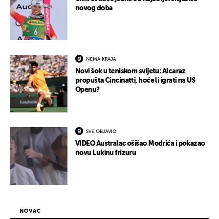
novog doba
NEMA KRAJA
Novi šok u teniskom svijetu: Alcaraz
propušta Cincinatti, hoće li igrati na US
Openu?
SVE OBJAVIO
VIDEO Australac ošišao Modrića i pokazao
novu Lukinu frizuru
NOVAC