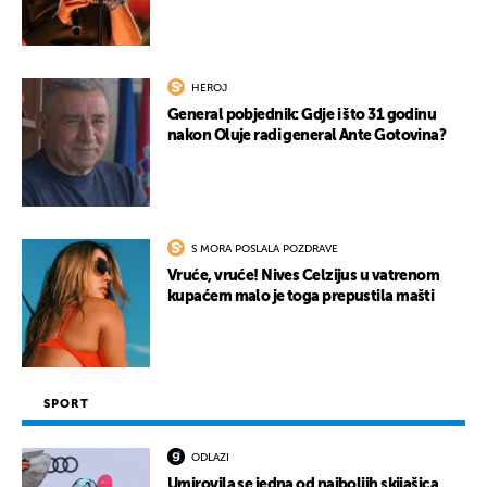
HEROJ
General pobjednik: Gdje i što 31 godinu
nakon Oluje radi general Ante Gotovina?
S MORA POSLALA POZDRAVE
Vruće, vruće! Nives Celzijus u vatrenom
kupaćem malo je toga prepustila mašti
SPORT
ODLAZI
Umirovila se jedna od najboljih skijašica