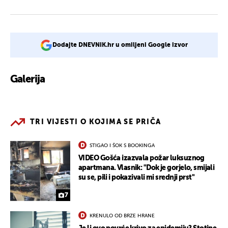
Dodajte DNEVNIK.hr u omiljeni Google izvor
Galerija
2
TRI VIJESTI O KOJIMA SE PRIČA
STIGAO I ŠOK S BOOKINGA
VIDEO Gošća izazvala požar luksuznog
apartmana. Vlasnik: "Dok je gorjelo, smijali
su se, pili i pokazivali mi srednji prst"
7
KRENULO OD BRZE HRANE