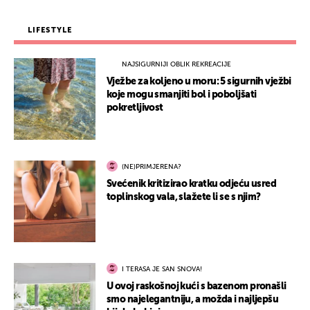
LIFESTYLE
NAJSIGURNIJI OBLIK REKREACIJE
Vježbe za koljeno u moru: 5 sigurnih vježbi
koje mogu smanjiti bol i poboljšati
pokretljivost
(NE)PRIMJERENA?
Svećenik kritizirao kratku odjeću usred
toplinskog vala, slažete li se s njim?
I TERASA JE SAN SNOVA!
U ovoj raskošnoj kući s bazenom pronašli
smo najelegantniju, a možda i najljepšu