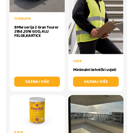
11.900,00 €
BMW serija 2 Gran Tourer
218d ,2016 GOD, ALU
FELGE,KARTICE
1,00 €
Minimalni tehnički uvjeti
SAZNAJ VIŠE
SAZNAJ VIŠE
6,92 €