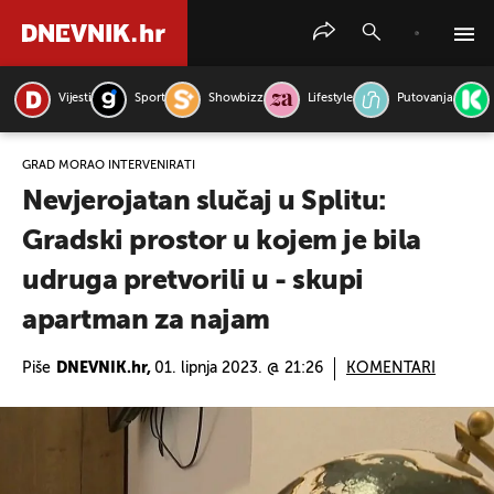
Vijesti
Sport
Showbizz
Lifestyle
Putovanja
PRETRAŽITE VIJESTI
GRAD MORAO INTERVENIRATI
Nevjerojatan slučaj u Splitu:
Gradski prostor u kojem je bila
udruga pretvorili u - skupi
apartman za najam
Piše
DNEVNIK.hr,
01. lipnja 2023. @ 21:26
KOMENTARI