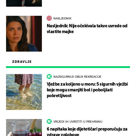
NASLJEDNIK
Nasljednik: Nije očekivala takve uvrede od
vlastite majke
ZDRAVLJE
NAJSIGURNIJI OBLIK REKREACIJE
Vježbe za koljeno u moru: 5 sigurnih vježbi
koje mogu smanjiti bol i poboljšati
pokretljivost
VRIJEDI IH UVRSTITI U PREHRANU
6 napitaka koje dijetetičari preporučuju za
zdrave zglobove