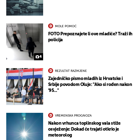
MOLE POMOĆ
FOTO Prepoznajete li ove mladiće? Traži ih
policija
UKLJUČITE NOTIFIKACIJE
4
REZULTAT RAZMJENE
Zajedničko pismo mladih iz Hrvatske i
Srbije povodom Oluje: "Ako si rođen nakon
'95..."
VREMENSKA PROGNOZA
Nakon vrhunca toplinskog vala stiže
osvježenje: Dokad će trajati otkrio je
meteorolog