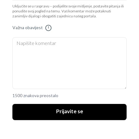
Uključite se u raspravu – podijelite svoje mišljenje, postavite pitanja ili
ponudite svoj pogled na temu. Vaš komentar može potaknuti
zanimljiv dijalog i obogatiti zajednicu našeg portala.
Važna obavijest
!
1500 znakova preostalo
Prijavite se