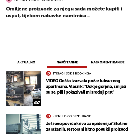
POKROVITELJ SPAR HRVATSKA
Omiljene proizvode za njegu sada možete kupiti i
usput, tijekom nabavke namirnica...
AKTUALNO
NAJČITANIJE
NAJKOMENTIRANIJE
STIGAO I ŠOK S BOOKINGA
VIDEO Gošća izazvala požar luksuznog
apartmana. Vlasnik: "Dok je gorjelo, smijali
su se, pili i pokazivali mi srednji prst"
7
KRENULO OD BRZE HRANE
Je li ovo povrće krivo za epidemiju? Stotine
zaraženih, restorani hitno povukli proizvod