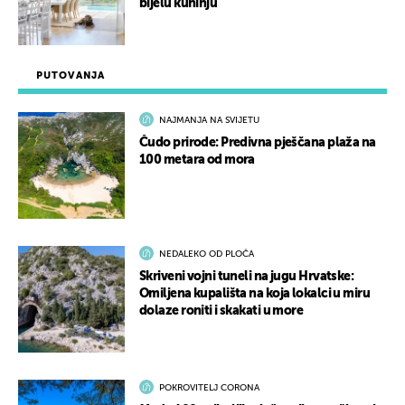
bijelu kuhinju
PUTOVANJA
NAJMANJA NA SVIJETU
Čudo prirode: Predivna pješčana plaža na
100 metara od mora
NEDALEKO OD PLOČA
Skriveni vojni tuneli na jugu Hrvatske:
Omiljena kupališta na koja lokalci u miru
dolaze roniti i skakati u more
POKROVITELJ CORONA