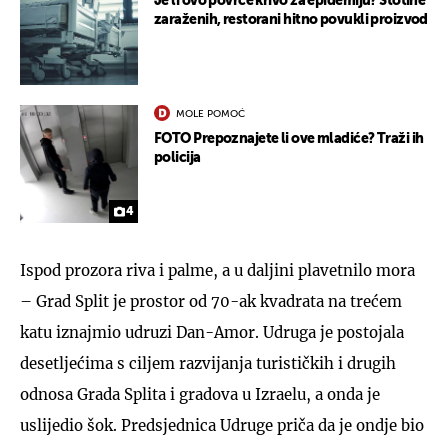
Je li ovo povrće krivo za epidemiju? Stotine
zaraženih, restorani hitno povukli proizvod
MOLE POMOĆ
FOTO Prepoznajete li ove mladiće? Traži ih
policija
4
Ispod prozora riva i palme, a u daljini plavetnilo mora
– Grad Split je prostor od 70-ak kvadrata na trećem
katu iznajmio udruzi Dan-Amor. Udruga je postojala
desetljećima s ciljem razvijanja turističkih i drugih
odnosa Grada Splita i gradova u Izraelu, a onda je
uslijedio šok. Predsjednica Udruge priča da je ondje bio