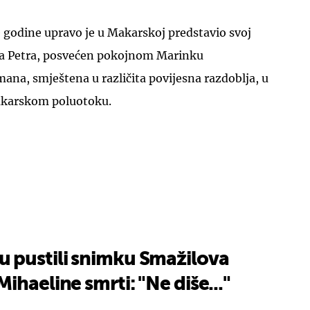
 godine upravo je u Makarskoj predstavio svoj
a Petra, posvećen pokojnom Marinku
na, smještena u različita povijesna razdoblja, u
makarskom poluotoku.
 pustili snimku Smažilova
ihaeline smrti: "Ne diše..."