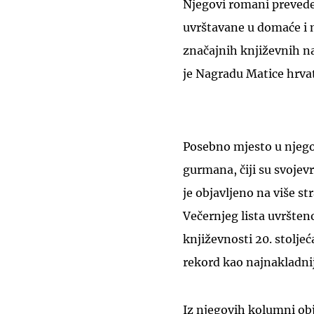
Njegovi romani preveden
uvrštavane u domaće i 
značajnih književnih n
je Nagradu Matice hrvat
Posebno mjesto u njeg
gurmana, čiji su svojevrs
je objavljeno na više st
Večernjeg lista uvršte
književnosti 20. stoljeć
rekord kao najnakladnij
Iz njegovih kolumni obj