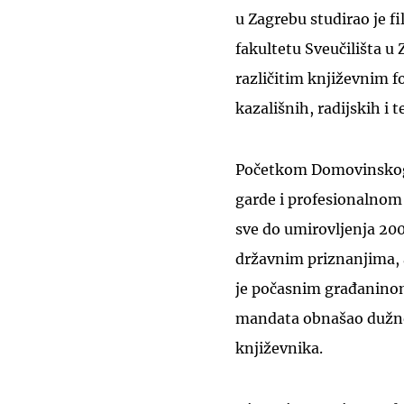
u Zagrebu studirao je fi
fakultetu Sveučilišta u
različitim književnim f
kazališnih, radijskih i 
Početkom Domovinskog r
garde i profesionalnom 
sve do umirovljenja 200
državnim priznanjima, 
je počasnim građaninom
mandata obnašao dužno
književnika.