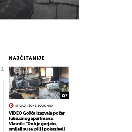
NAJČITANIJE
7
STIGAO I ŠOK S BOOKINGA
VIDEO Gošća izazvala požar
luksuznog apartmana.
Vlasnik: "Dok je gorjelo,
smijali su se, pili i pokazivali