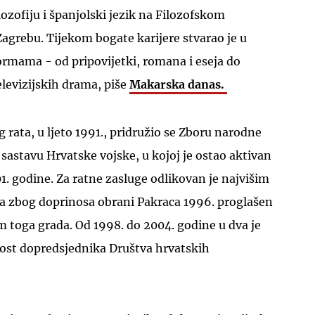
lozofiju i španjolski jezik na Filozofskom
 Zagrebu. Tijekom bogate karijere stvarao je u
ormama - od pripovijetki, romana i eseja do
televizijskih drama, piše
Makarska danas.
ata, u ljeto 1991., pridružio se Zboru narodne
sastavu Hrvatske vojske, u kojoj je ostao aktivan
1. godine. Za ratne zasluge odlikovan je najvišim
a zbog doprinosa obrani Pakraca 1996. proglašen
 toga grada. Od 1998. do 2004. godine u dva je
st dopredsjednika Društva hrvatskih