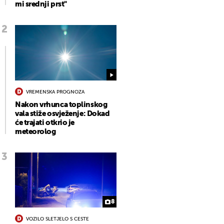
mi srednji prst"
VREMENSKA PROGNOZA
Nakon vrhunca toplinskog
vala stiže osvježenje: Dokad
će trajati otkrio je
meteorolog
8
VOZILO SLETJELO S CESTE