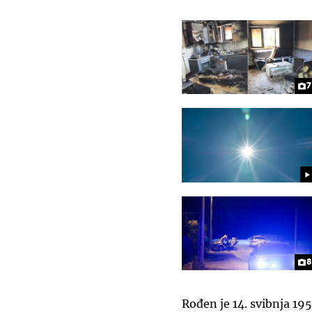
7
8
Rođen je 14. svibnja 19