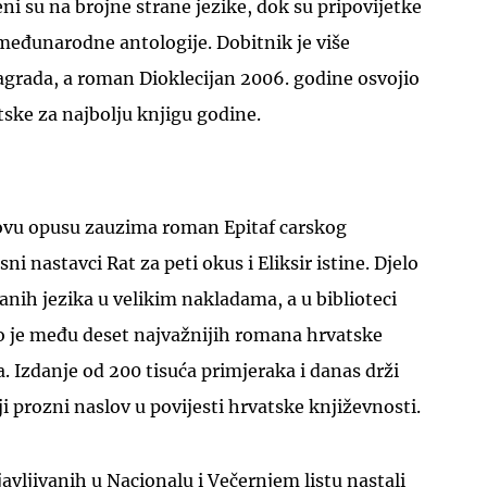
i su na brojne strane jezike, dok su pripovijetke
međunarodne antologije. Dobitnik je više
agrada, a roman Dioklecijan 2006. godine osvojio
ske za najbolju knjigu godine.
UKLJUČITE NOTIFIKACIJE
ovu opusu zauzima roman Epitaf carskog
ni nastavci Rat za peti okus i Eliksir istine. Djelo
ranih jezika u velikim nakladama, a u biblioteci
no je među deset najvažnijih romana hrvatske
a. Izdanje od 200 tisuća primjeraka i danas drži
i prozni naslov u povijesti hrvatske književnosti.
avljivanih u Nacionalu i Večernjem listu nastali