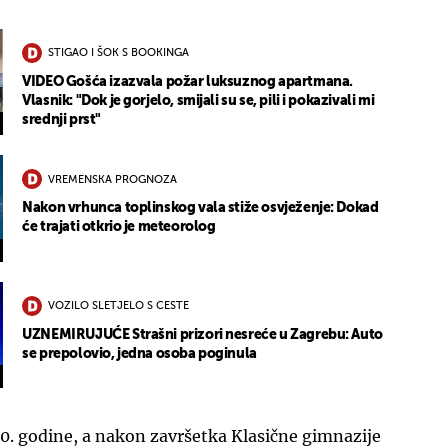
STIGAO I ŠOK S BOOKINGA
VIDEO Gošća izazvala požar luksuznog apartmana.
Vlasnik: "Dok je gorjelo, smijali su se, pili i pokazivali mi
srednji prst"
VREMENSKA PROGNOZA
Nakon vrhunca toplinskog vala stiže osvježenje: Dokad
će trajati otkrio je meteorolog
VOZILO SLETJELO S CESTE
UZNEMIRUJUĆE Strašni prizori nesreće u Zagrebu: Auto
se prepolovio, jedna osoba poginula
50. godine, a nakon završetka Klasične gimnazije