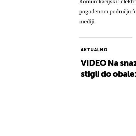
Komunikacijski i elektr
pogođenom području funk
mediji.
AKTUALNO
VIDEO Na snaz
stigli do obal