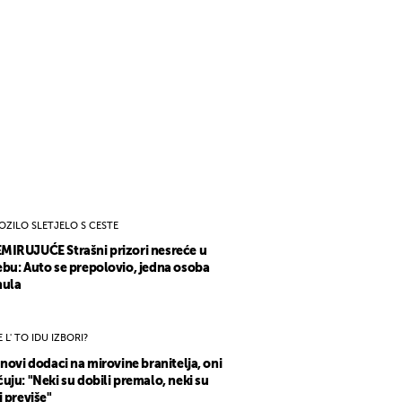
OZILO SLETJELO S CESTE
IRUJUĆE Strašni prizori nesreće u
bu: Auto se prepolovio, jedna osoba
nula
E L' TO IDU IZBORI?
 novi dodaci na mirovine branitelja, oni
uju: "Neki su dobili premalo, neki su
i previše"