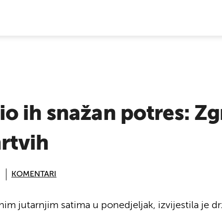
E VIJESTI
o ih snažan potres: Zg
mrtvih
KOMENTARI
nim jutarnjim satima u ponedjeljak, izvijestila je d