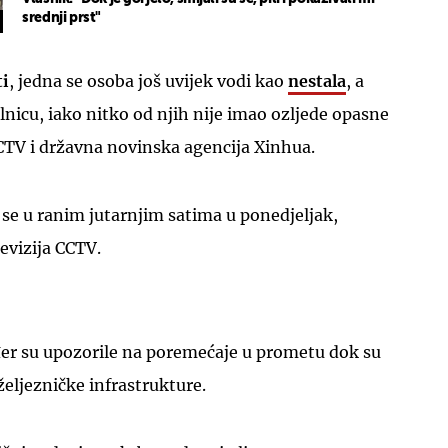
srednji prst"
ti
, jedna se osoba još uvijek vodi kao
nestala
, a
lnicu, iako nitko od njih nije imao ozljede opasne
 CCTV i državna novinska agencija Xinhua.
 se u ranim jutarnjim satima u ponedjeljak,
levizija CCTV.
er su upozorile na poremećaje u prometu dok su
željezničke infrastrukture.