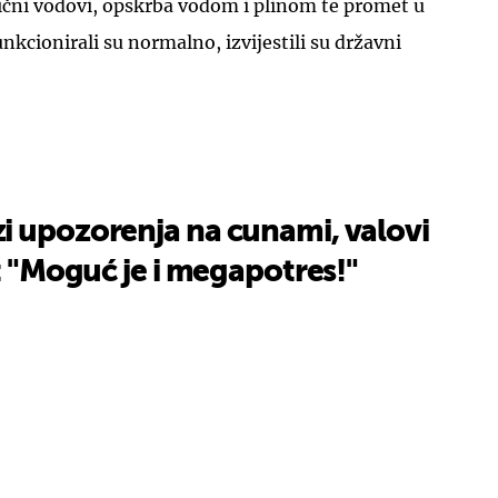
ični vodovi, opskrba vodom i plinom te promet u
cionirali su normalno, izvijestili su državni
UKLJUČITE NOTIFIKACIJE
i upozorenja na cunami, valovi
e: "Moguć je i megapotres!"