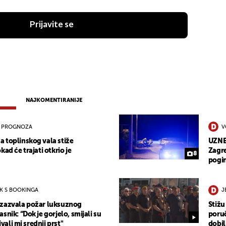
Prijavite se
NAJKOMENTIRANIJE
 PROGNOZA
V
 toplinskog vala stiže
UZNEM
kad će trajati otkrio je
Zagre
8
pogi
OK S BOOKINGA
J
izazvala požar luksuznog
Stižu
snik: “Dok je gorjelo, smijali su
poruč
ivali mi srednji prst"
dobil