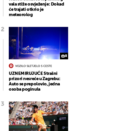
vala stiže osvježenje: Dokad
će trajati otkrio je
meteorolog
8
VOZILO SLETJELO S CESTE
UZNEMIRUJUĆE Strašni
prizori nesreće u Zagrebu:
Auto se prepolovio, jedna
osoba poginula