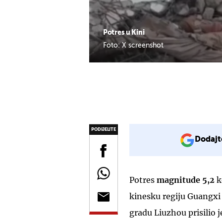
Potres u Kini
Foto: X screenshot
PODIJELITE
Dodajt
Potres
magnitude 5,2
k
kinesku regiju Guangxi u
gradu Liuzhou prisilio j