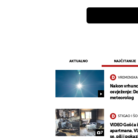
AKTUALNO
NAJČITANIJE
VREMENSKA
Nakon vrhunca
osvježenje: Do
meteorolog
STIGAO I Š
VIDEO Gošća 
apartmana. Vla
7
se, pili i pokaz