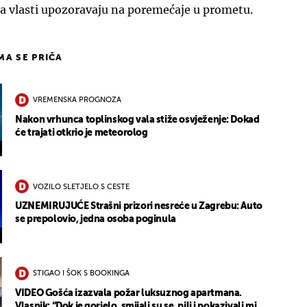
 a vlasti upozoravaju na poremećaje u prometu.
IMA SE PRIČA
VREMENSKA PROGNOZA
Nakon vrhunca toplinskog vala stiže osvježenje: Dokad
će trajati otkrio je meteorolog
VOZILO SLETJELO S CESTE
UZNEMIRUJUĆE Strašni prizori nesreće u Zagrebu: Auto
se prepolovio, jedna osoba poginula
STIGAO I ŠOK S BOOKINGA
VIDEO Gošća izazvala požar luksuznog apartmana.
Vlasnik: “Dok je gorjelo, smijali su se, pili i pokazivali mi