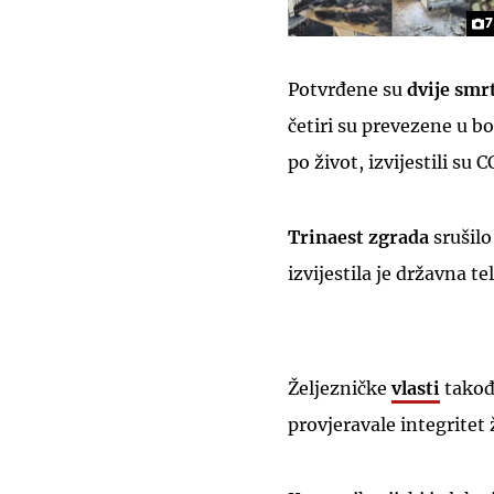
7
Potvrđene su
dvije smr
četiri su prevezene u bo
po život, izvijestili su
Trinaest zgrada
srušilo
izvijestila je državna te
Željezničke
vlasti
takođ
provjeravale integritet 