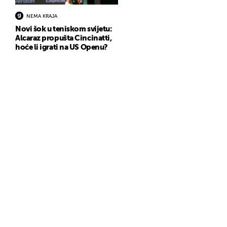
NEMA KRAJA
Novi šok u teniskom svijetu:
Alcaraz propušta Cincinatti,
hoće li igrati na US Openu?