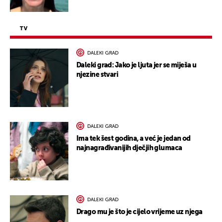
TV
DALEKI GRAD
Daleki grad: Jako je ljuta jer se miješa u
njezine stvari
DALEKI GRAD
Ima tek šest godina, a već je jedan od
najnagrađivanijih dječjih glumaca
DALEKI GRAD
Drago mu je što je cijelo vrijeme uz njega