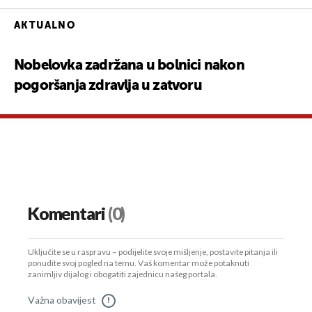
AKTUALNO
Nobelovka zadržana u bolnici nakon
pogoršanja zdravlja u zatvoru
Komentari
(0)
Uključite se u raspravu – podijelite svoje mišljenje, postavite pitanja ili
ponudite svoj pogled na temu. Vaš komentar može potaknuti
zanimljiv dijalog i obogatiti zajednicu našeg portala.
Važna obavijest
!