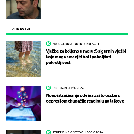
ZDRAVLJE
NAJSIGURNIJI OBLIK REKREACIJE
Vježbe za koljeno u moru: 5 sigurnih vježbi
koje mogu smanjiti bol i poboljšati
pokretljivost
IZNENAĐUJUĆA VEZA
Novo istraživanje otkriva zašto osobe s
depresijom drugačije reagiraju na lajkove
STUDIJA NA GOTOVO 1.900 OSOBA