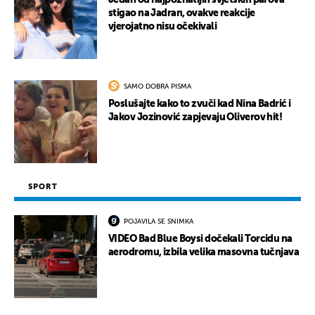
Jedan od najpoznatijih svjetskih parova
stigao na Jadran, ovakve reakcije
vjerojatno nisu očekivali
SAMO DOBRA PISMA
Poslušajte kako to zvuči kad Nina Badrić i
Jakov Jozinović zapjevaju Oliverov hit!
SPORT
POJAVILA SE SNIMKA
VIDEO Bad Blue Boysi dočekali Torcidu na
aerodromu, izbila velika masovna tučnjava