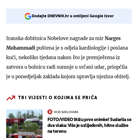
Dodajte DNEVNIK.hr u omiljeni Google izvor
⁠Iranska dobitnica Nobelove nagrade za mir
Narges
Mohammadi
puštena je s odjela kardiologije i poslana
kući, nekoliko tjedana nakon što je premještena iz
zatvora u bolnicu radi sumnje u srčani udar, priopćila
je u ponedjeljak zaklada kojom upravlja njezina obitelj.
TRI VIJESTI O KOJIMA SE PRIČA
KOD BJELOVARA
FOTO/VIDEO Stižu prve snimke! Sudarila se
dva vlaka: Više je ozlijeđenih, hitne službe
na terenu