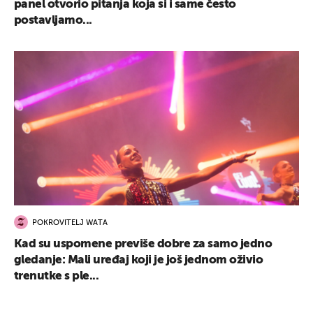
panel otvorio pitanja koja si i same često
postavljamo...
POKROVITELJ WATA
Kad su uspomene previše dobre za samo jedno
gledanje: Mali uređaj koji je još jednom oživio
trenutke s ple...