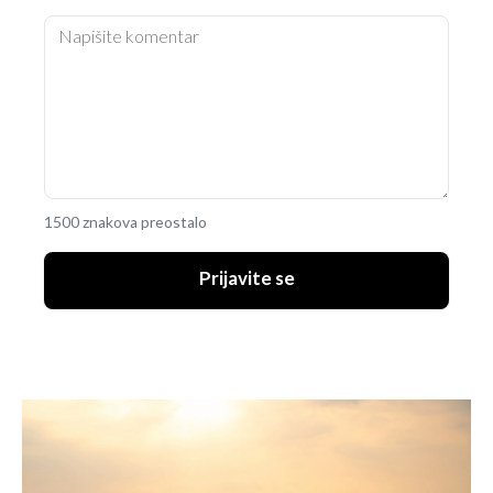
1500 znakova preostalo
Prijavite se