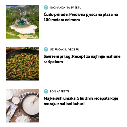
NAJMANJA NA SVIJETU
Čudo prirode: Predivna pješčana plaža na
100 metara od mora
UZ RUČAK ILI VEČERU
Savršeni prilog: Recept za najfinije mahune
sa špekom
BON APPETIT!
Majke svih umaka: 5 kultnih recepata koje
moraju znati svi kuhari