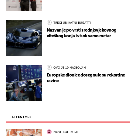
TREĆI UNIKATNI BUGATTI
Nazvan je po vrsti srednjovjekovnog
viteškog konja i visok samo metar
OVO JE 10 NAJBOLJIH
Europske dionice dosegnule su rekordne
razine
LIFESTYLE
NOVE KOLEKCIJE