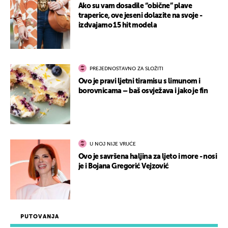
Ako su vam dosadile “obične” plave
traperice, ove jeseni dolazite na svoje -
izdvajamo 15 hit modela
PREJEDNOSTAVNO ZA SLOŽITI
Ovo je pravi ljetni tiramisu s limunom i
borovnicama – baš osvježava i jako je fin
U NOJ NIJE VRUĆE
Ovo je savršena haljina za ljeto i more - nosi
je i Bojana Gregorić Vejzović
PUTOVANJA