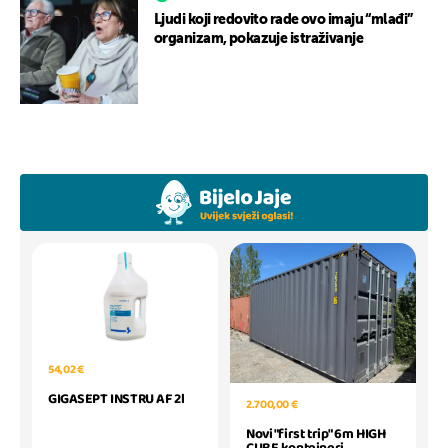
Ljudi koji redovito rade ovo imaju “mlađi”
organizam, pokazuje istraživanje
54,02 €
GIGASEPT INSTRU AF 2l
2.700,00 €
Novi "first trip" 6m HIGH
CUBE kontejneri