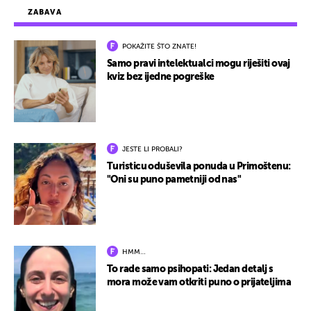
ZABAVA
POKAŽITE ŠTO ZNATE!
Samo pravi intelektualci mogu riješiti ovaj
kviz bez ijedne pogreške
JESTE LI PROBALI?
Turisticu oduševila ponuda u Primoštenu:
"Oni su puno pametniji od nas"
HMM…
To rade samo psihopati: Jedan detalj s
mora može vam otkriti puno o prijateljima