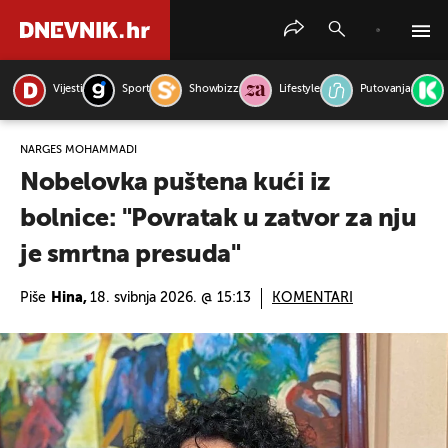
Vijesti
Sport
Showbizz
Lifestyle
Putovanja
PRETRAŽITE VIJESTI
NARGES MOHAMMADI
Nobelovka puštena kući iz
bolnice: "Povratak u zatvor za nju
je smrtna presuda"
Piše
Hina,
18. svibnja 2026. @ 15:13
KOMENTARI