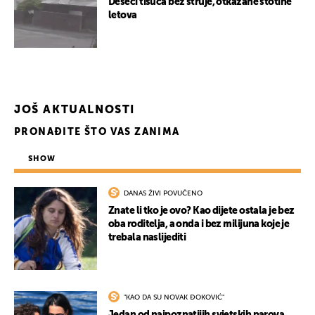
Deseci tisuća bez struje, otkazane stotine
letova
UKLJUČITE NOTIFIKACIJE
JOŠ AKTUALNOSTI
PRONAĐITE ŠTO VAS ZANIMA
SHOW
DANAS ŽIVI POVUČENO
Znate li tko je ovo? Kao dijete ostala je bez
oba roditelja, a onda i bez milijuna koje je
trebala naslijediti
"KAO DA SU NOVAK ĐOKOVIĆ"