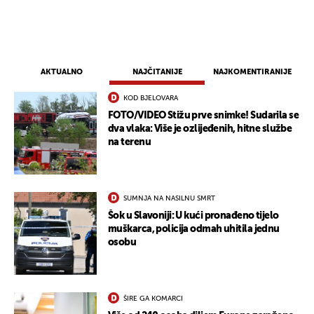
AKTUALNO
NAJČITANIJE
NAJKOMENTIRANIJE
KOD BJELOVARA
FOTO/VIDEO Stižu prve snimke! Sudarila se
dva vlaka: Više je ozlijeđenih, hitne službe
na terenu
SUMNJA NA NASILNU SMRT
Šok u Slavoniji: U kući pronađeno tijelo
muškarca, policija odmah uhitila jednu
osobu
ŠIRE GA KOMARCI