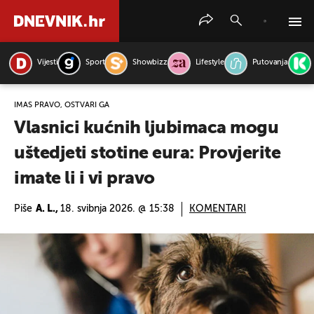
Vijesti
Sport
Showbizz
Lifestyle
Putovanja
PRETRAŽITE VIJESTI
IMAŠ PRAVO, OSTVARI GA
Vlasnici kućnih ljubimaca mogu
uštedjeti stotine eura: Provjerite
imate li i vi pravo
Piše
A. L.,
18. svibnja 2026. @ 15:38
KOMENTARI