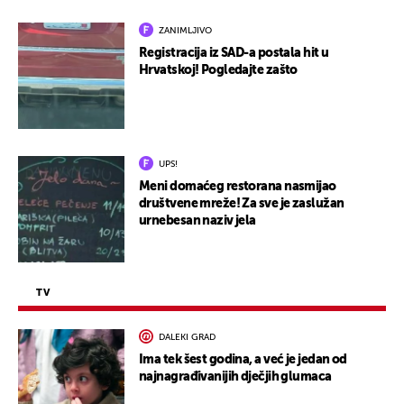
ZANIMLJIVO
Registracija iz SAD-a postala hit u
Hrvatskoj! Pogledajte zašto
UPS!
Meni domaćeg restorana nasmijao
društvene mreže! Za sve je zaslužan
urnebesan naziv jela
TV
DALEKI GRAD
Ima tek šest godina, a već je jedan od
najnagrađivanijih dječjih glumaca