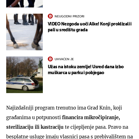
NEUGODNI PRIZORI
VIDEO Nezgoda uoči Alke! Konji proklizali i
pali u središtu grada
UHVAĆEN JE
Užas na istoku zemlje! Usred dana izbo
muškarca u parku i pobjegao
Najizdašniji program trenutno ima Grad Knin, koji
građanima u potpunosti
financira mikročipiranje,
sterilizaciju ili kastraciju
te cijepljenje pasa. Pravo na
besplatne usluge imaju vlasnici pasa s prebivalištem na