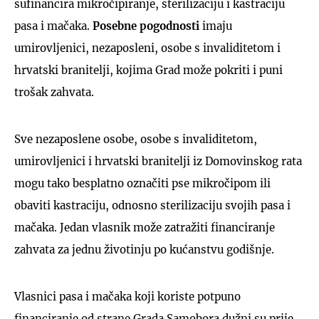
sufinancira mikročipiranje, sterilizaciju i kastraciju
pasa i mačaka.
Posebne pogodnosti
imaju
umirovljenici, nezaposleni, osobe s invaliditetom i
hrvatski branitelji, kojima Grad može pokriti i puni
trošak zahvata.
Sve nezaposlene osobe, osobe s invaliditetom,
umirovljenici i hrvatski branitelji iz Domovinskog rata
mogu tako besplatno označiti pse mikročipom ili
obaviti kastraciju, odnosno sterilizaciju svojih pasa i
mačaka. Jedan vlasnik može zatražiti financiranje
zahvata za jednu životinju po kućanstvu godišnje.
Vlasnici pasa i mačaka koji koriste potpuno
financiranje od strane Grada Samobora dužni su prije