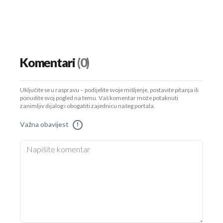
Komentari
(0)
Uključite se u raspravu – podijelite svoje mišljenje, postavite pitanja ili
ponudite svoj pogled na temu. Vaš komentar može potaknuti
zanimljiv dijalog i obogatiti zajednicu našeg portala.
Važna obavijest
!