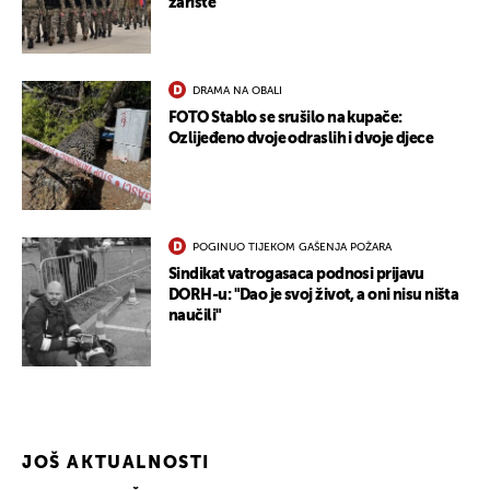
žarište
DRAMA NA OBALI
FOTO Stablo se srušilo na kupače:
Ozlijeđeno dvoje odraslih i dvoje djece
POGINUO TIJEKOM GAŠENJA POŽARA
Sindikat vatrogasaca podnosi prijavu
DORH-u: "Dao je svoj život, a oni nisu ništa
naučili"
JOŠ AKTUALNOSTI