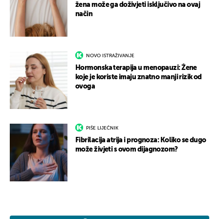
žena može ga doživjeti isključivo na ovaj
način
NOVO ISTRAŽIVANJE
Hormonska terapija u menopauzi: Žene
koje je koriste imaju znatno manji rizik od
ovoga
PIŠE LIJEČNIK
Fibrilacija atrija i prognoza: Koliko se dugo
može živjeti s ovom dijagnozom?