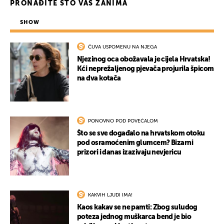
PRONAĐITE ŠTO VAS ZANIMA
SHOW
ČUVA USPOMENU NA NJEGA
Njezinog oca obožavala je cijela Hrvatska!
Kći neprežaljenog pjevača projurila špicom
na dva kotača
PONOVNO POD POVEĆALOM
Što se sve događalo na hrvatskom otoku
pod osramoćenim glumcem? Bizarni
prizori i danas izazivaju nevjericu
KAKVIH LJUDI IMA!
Kaos kakav se ne pamti: Zbog suludog
poteza jednog muškarca bend je bio