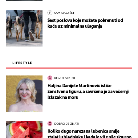
SAM SVOJ ŠEF
Šest poslova koje možete pokrenuti od
kuće uz minimalna ulaganja
LIFESTYLE
POPUT SIRENE
Haljina Danijele Martinović ističe
ženstvenu figuru, a savršena je za večernji
izlazak na moru
DOBRO JE ZNATI
Koliko dugo narezana lubenica smije
stajati u hladnjaku i kada je više nije sigurno