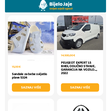
14.500,00 €
PEUGEOT EXPERT 1.5
BHDi, ODLIČNO STANJE,
15,00 €
GARANCIJA NA VOZILO...,
2022
Sandale za bebe svijetlo
plave 5324
SAZNAJ VIŠE
SAZNAJ VIŠE