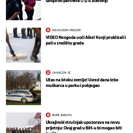
ubojstvo partnera (71) u Slavoniji
NEUGODNI PRIZORI
VIDEO Nezgoda uoči Alke! Konji proklizali i
pali u središtu grada
UHVAĆEN JE
Užas na istoku zemlje! Usred dana izbo
muškarca u parku i pobjegao
BURE BARUTA
Ukrajinski stručnjak upozorava na novu
prijetnju: Ovaj grad u BiH-u bi mogao biti