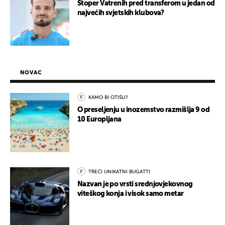
Stoper Vatrenih pred transferom u jedan od
najvećih svjetskih klubova?
NOVAC
KAMO BI OTIŠLI?
O preseljenju u inozemstvo razmišlja 9 od
10 Europljana
TREĆI UNIKATNI BUGATTI
Nazvan je po vrsti srednjovjekovnog
viteškog konja i visok samo metar