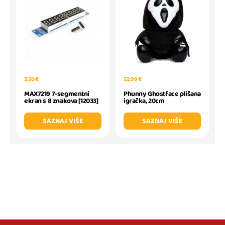
3,50 €
22,99 €
MAX7219 7-segmentni
Phunny Ghostface plišana
ekran s 8 znakova [12033]
igračka, 20cm
SAZNAJ VIŠE
SAZNAJ VIŠE