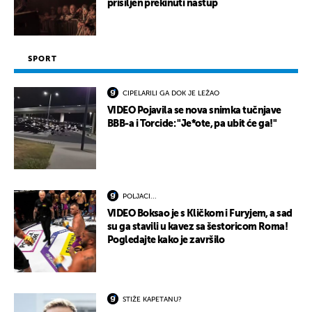
prisiljen prekinuti nastup
SPORT
CIPELARILI GA DOK JE LEŽAO
VIDEO Pojavila se nova snimka tučnjave
BBB-a i Torcide: "Je*ote, pa ubit će ga!"
POLJACI...
VIDEO Boksao je s Kličkom i Furyjem, a sad
su ga stavili u kavez sa šestoricom Roma!
Pogledajte kako je završilo
STIŽE KAPETANU?