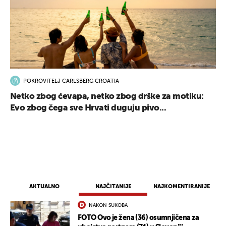
POKROVITELJ CARLSBERG CROATIA
Netko zbog ćevapa, netko zbog drške za motiku:
UKLJUČITE NOTIFIKACIJE
Evo zbog čega sve Hrvati duguju pivo...
AKTUALNO
NAJČITANIJE
NAJKOMENTIRANIJE
NAKON SUKOBA
FOTO Ovo je žena (36) osumnjičena za