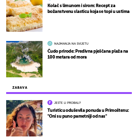
Kolač s limunom i sirom: Recept za
božanstvenu slasticu koja se topi u ustima
NAJMANJA NA SVIJETU
Čudo prirode: Predivna pješčana plaža na
100 metara od mora
ZABAVA
JESTE LI PROBALI?
Turisticu oduševila ponuda u Primoštenu:
"Oni su puno pametniji od nas"