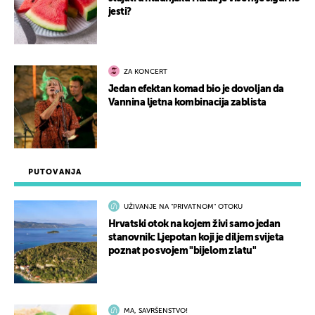
jesti?
ZA KONCERT
Jedan efektan komad bio je dovoljan da
Vannina ljetna kombinacija zablista
PUTOVANJA
UŽIVANJE NA "PRIVATNOM" OTOKU
Hrvatski otok na kojem živi samo jedan
stanovnik: Ljepotan koji je diljem svijeta
poznat po svojem "bijelom zlatu"
MA, SAVRŠENSTVO!