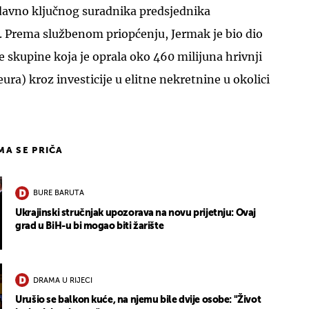
davno ključnog suradnika predsjednika
. Prema službenom priopćenju, Jermak je bio dio
 skupine koja je oprala oko 460 milijuna hrivnji
eura) kroz investicije u elitne nekretnine u okolici
IMA SE PRIČA
BURE BARUTA
Ukrajinski stručnjak upozorava na novu prijetnju: Ovaj
grad u BiH-u bi mogao biti žarište
DRAMA U RIJECI
Urušio se balkon kuće, na njemu bile dvije osobe: "Život