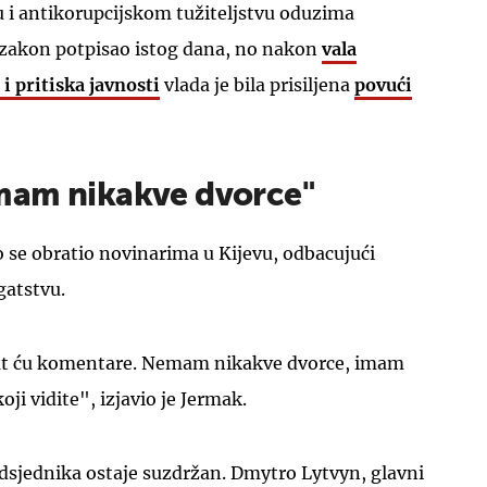
i antikorupcijskom tužiteljstvu oduzima
e zakon potpisao istog dana, no nakon
vala
i pritiska javnosti
vlada je bila prisiljena
povući
mam nikakve dvorce"
 se obratio novinarima u Kijevu, odbacujući
atstvu.
dat ću komentare. Nemam nikakve dvorce, imam
ji vidite", izjavio je Jermak.
dsjednika ostaje suzdržan. Dmytro Lytvyn, glavni