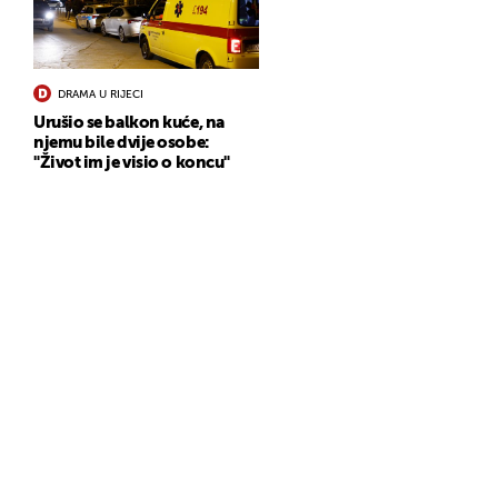
DRAMA U RIJECI
Urušio se balkon kuće, na
njemu bile dvije osobe:
"Život im je visio o koncu"