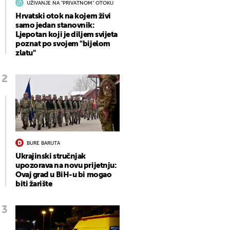
UŽIVANJE NA "PRIVATNOM" OTOKU
Hrvatski otok na kojem živi
samo jedan stanovnik:
Ljepotan koji je diljem svijeta
poznat po svojem "bijelom
zlatu"
BURE BARUTA
Ukrajinski stručnjak
upozorava na novu prijetnju:
Ovaj grad u BiH-u bi mogao
biti žarište