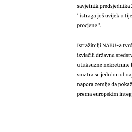
savjetnik predsjednika 
"istraga još uvijek u ti
procjene".
Istražitelji NABU-a tvr
izvlačili državna sredst
u luksuzne nekretnine k
smatra se jednim od naj
napora zemlje da pokaže
prema europskim integ