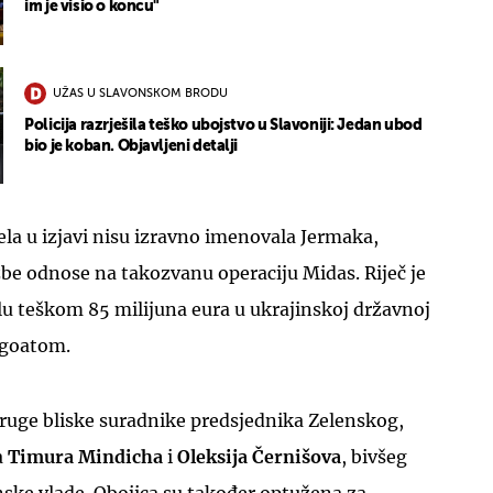
im je visio o koncu"
UŽAS U SLAVONSKOM BRODU
Policija razrješila teško ubojstvo u Slavoniji: Jedan ubod
bio je koban. Objavljeni detalji
jela u izjavi nisu izravno imenovala Jermaka,
žbe odnose na takozvanu operaciju Midas. Riječ je
u teškom 85 milijuna eura u ukrajinskoj državnoj
rgoatom.
 druge bliske suradnike predsjednika Zelenskog,
a
Timura Mindicha
i
Oleksija Černišova
, bivšeg