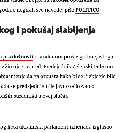
ske vlade. Obojica su također optužena za
 godine negirali sve navode, piše
POLITICO
.
kog i pokušaj slabljenja
UKLJUČITE NOTIFIKACIJE
 je s dužnosti
u studenom prošle godine, istoga
ražio njegov ured. Predsjednik Zelenski tada mu
objašnjenje da ga otpušta kako bi se "izbjegle bilo
tada se predsjednik nije javno očitovao o
ližih suradnika u ovaj slučaj.
šlog ljeta ukrajinski parlament iznenada izglasao