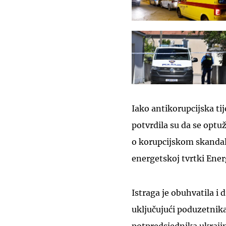
Iako antikorupcijska ti
potvrdila su da se optu
o korupcijskom skandal
energetskoj tvrtki Ene
Istraga je obuhvatila i
uključujući poduzetnik