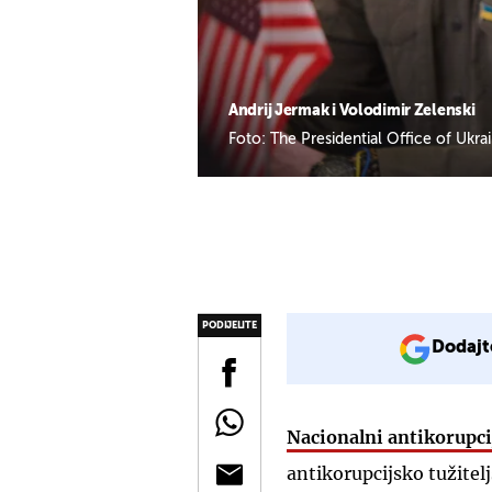
Andrij Jermak i Volodimir Zelenski
Foto: The Presidential Office of Ukr
PODIJELITE
Dodajt
Nacionalni antikorupci
antikorupcijsko tužitel