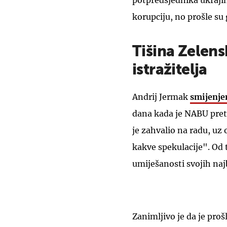
potpredsjednika ukrajin
korupciju, no prošle su
Tišina Zelens
istražitelja
Andrij Jermak
smijenjen
dana kada je NABU pret
je zahvalio na radu, uz 
kakve spekulacije". Od 
umiješanosti svojih najb
Zanimljivo je da je pro