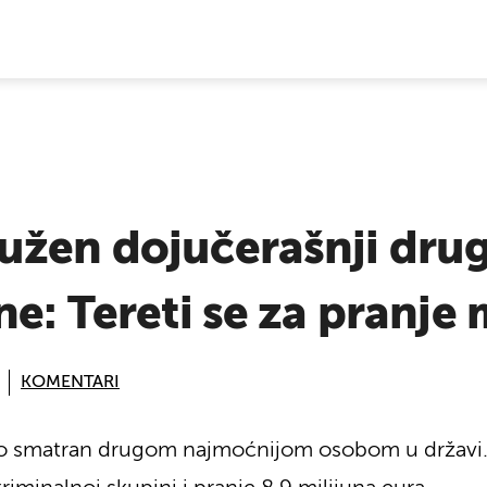
E VIJESTI
užen dojučerašnji drug
ne: Tereti se za pranje 
KOMENTARI
o smatran drugom najmoćnijom osobom u državi. S