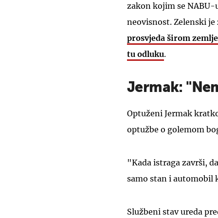
zakon kojim se NABU-u 
neovisnost. Zelenski j
prosvjeda širom zemlje 
tu odluku
.
Jermak: "Ne
Optuženi Jermak kratko
optužbe o golemom bog
"Kada istraga završi, 
samo stan i automobil ko
Službeni stav ureda pre