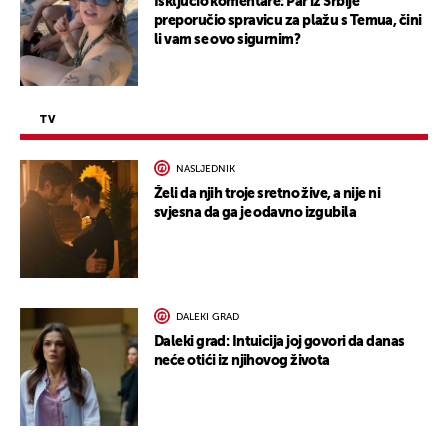
Isključio komentare: Par iz Srbije
preporučio spravicu za plažu s Temua, čini
li vam se ovo sigurnim?
TV
NASLJEDNIK
Želi da njih troje sretno žive, a nije ni
svjesna da ga je odavno izgubila
DALEKI GRAD
Daleki grad: Intuicija joj govori da danas
neće otići iz njihovog života