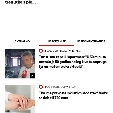
trenutke s ple...
AKTUALNO
NAJČITANIJE
NAJKOMENTIRANIJE
"I DALJE SU PLESALI, VRIŠTALI..."
Turisti mu zapalili apartman: "U 30 minuta
nestalo je 50 godina našeg života, supruga
i ja ne možemo oka sklopiti"
IMAŠ PRAVO, OSTVARI GA!
Tko ima pravo na inkluzivni dodatak? Može
se dobiti i 720 eura