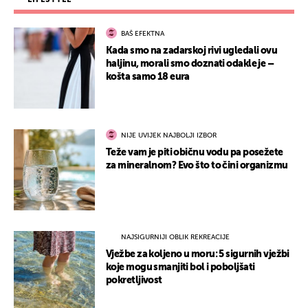
BAŠ EFEKTNA
Kada smo na zadarskoj rivi ugledali ovu
haljinu, morali smo doznati odakle je –
košta samo 18 eura
NIJE UVIJEK NAJBOLJI IZBOR
Teže vam je piti običnu vodu pa posežete
za mineralnom? Evo što to čini organizmu
NAJSIGURNIJI OBLIK REKREACIJE
Vježbe za koljeno u moru: 5 sigurnih vježbi
koje mogu smanjiti bol i poboljšati
pokretljivost