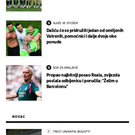
SLAŽE SE STOŽER
Daliću će se pridružiti jedan od omiljenih
Vatrenih, pomoćnici i dalje dvoje oko
ponude
ŠOK ZA KRALJEVE
Propao najbitniji posao Reala, zvijezda
poslala odbijenicu i poručila: "Želim u
Barcelonu"
NOVAC
TREĆI UNIKATNI BUGATTI