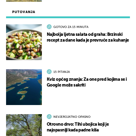
PUTOVANJA
GOTOVO ZA 15 MINUTA
Najbolja ljetna salata od graha: Brzinski
recept za dane kada je prevruće za kuhanje
15 PITANJA
Kviz općeg znanja: Za one pred kojima se i
Google može sakriti
NEVJEROJATNO OPASNO
Otrovno drvo: Tihi ubojica koji je
najopasniji kada padne kiša