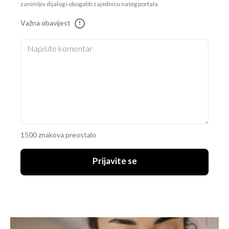
zanimljiv dijalog i obogatiti zajednicu našeg portala.
Važna obavijest
!
1500 znakova preostalo
Prijavite se