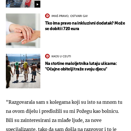
IMAŠ PRAVO, OSTVARI GA!
Tko ima pravo na inkluzivni dodatak? Može
se dobiti i 720 eura
KAOS U CEUTI
Na stotine maloljetnika lutaju ulicama:
"Očajne obitelji traže svoju djecu"
"Razgovarala sam s kolegama koji su isto sa mnom tu
na ovom dijelu i predložili su mi Požegu kao bolnicu.
Bili su zainteresirani za mlađe ljude, za nove
specijalizante, tako da sam došla na razgovor i to je