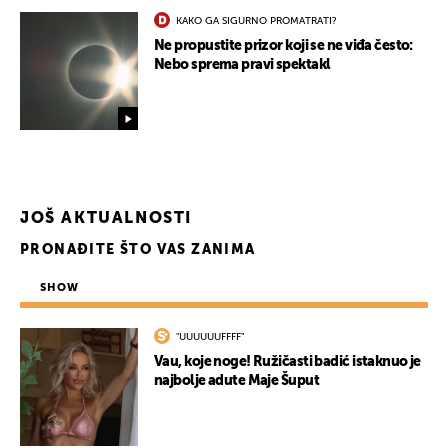
KAKO GA SIGURNO PROMATRATI?
Ne propustite prizor koji se ne viđa često:
Nebo sprema pravi spektakl
UKLJUČITE NOTIFIKACIJE
JOŠ AKTUALNOSTI
PRONAĐITE ŠTO VAS ZANIMA
SHOW
"UUUUUUFFFF"
Vau, koje noge! Ružičasti badić istaknuo je
najbolje adute Maje Šuput