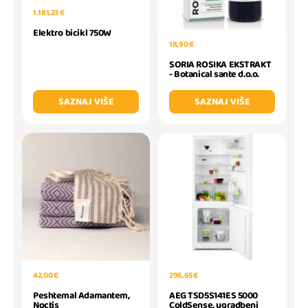
1.181,23 €
Elektro bicikl 750W
18,90 €
SORIA ROSIKA EKSTRAKT
- Botanical sante d.o.o.
SAZNAJ VIŠE
SAZNAJ VIŠE
42,00 €
296,65 €
Peshtemal Adamantem,
AEG TSD5S141ES 5000
Noctis
ColdSense, ugradbeni