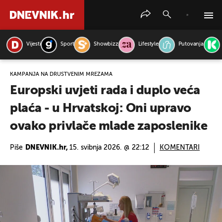
Vijesti
Sport
Showbizz
Lifestyle
Putovanja
PRETRAŽITE VIJESTI
KAMPANJA NA DRUŠTVENIM MREŽAMA
Europski uvjeti rada i duplo veća
plaća - u Hrvatskoj: Oni upravo
ovako privlače mlade zaposlenike
Piše
DNEVNIK.hr,
15. svibnja 2026. @ 22:12
KOMENTARI