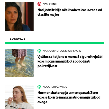
NASLJEDNIK
Nasljednik: Nije očekivala takve uvrede od
vlastite majke
ZDRAVLJE
NAJSIGURNIJI OBLIK REKREACIJE
Vježbe za koljeno u moru: 5 sigurnih vježbi
koje mogu smanjiti bol i poboljšati
pokretljivost
NOVO ISTRAŽIVANJE
Hormonska terapija u menopauzi: Žene
koje je koriste imaju znatno manji rizik od
ovoga