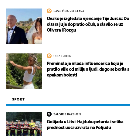
RASKOŠNA PROSLAVA
Ovako je izgledalo vjenčanje Tije Jurčić: Do
oltara ju je dopratio očuh, a slavilo se uz
Olivera i Rozgu
U 27. GODINI
Preminula je mlada influencerica koju je
pratilo više od milijun ljudi, dugo se borila s
opakom bolesti
SPORT
ŽALGIRIS RAZBIJEN
Golijada u Litvi: Hajduku petarda i velika
prednost uoči uzvrata na Poljudu