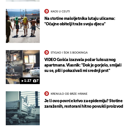
KAOS U CEUTI
Na stotine maloljetnika lutaju ulicama:
"Očajne obitelji traže svoju djecu"
STIGAO I ŠOK S BOOKINGA
VIDEO Gošća izazvala požar luksuznog
apartmana. Vlasnik: "Dok je gorjelo, smijali
su se, pili i pokazivali mi srednji prst"
1:27
7
KRENULO OD BRZE HRANE
Je li ovo povrće krivo za epidemiju? Stotine
zaraženih, restorani hitno povukli proizvod