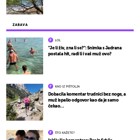
ZABAVA
LOL
"Je li živ, zna li se?": Snimka s Jadrana
postala hit, radi li i vaš muž ovo?
KAO IZ PIŠTOLJA
Dobacila komentar trudnici bez noge, a
muž ispalio odgovor kao da je samo
čekao…
ŠTO KAŽETE?