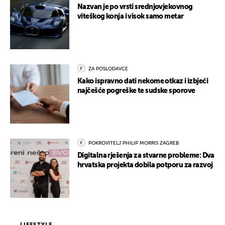
Nazvan je po vrsti srednjovjekovnog
viteškog konja i visok samo metar
ZA POSLODAVCE
Kako ispravno dati nekome otkaz i izbjeći
najčešće pogreške te sudske sporove
POKROVITELJ PHILIP MORRIS ZAGREB
Digitalna rješenja za stvarne probleme: Dva
hrvatska projekta dobila potporu za razvoj
LIFESTYLE