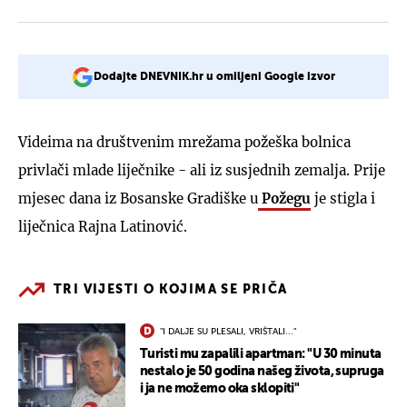
Dodajte DNEVNIK.hr u omiljeni Google izvor
Videima na društvenim mrežama požeška bolnica
privlači mlade liječnike - ali iz susjednih zemalja. Prije
mjesec dana iz Bosanske Gradiške u
Požegu
je stigla i
liječnica Rajna Latinović.
TRI VIJESTI O KOJIMA SE PRIČA
"I DALJE SU PLESALI, VRIŠTALI..."
Turisti mu zapalili apartman: "U 30 minuta
nestalo je 50 godina našeg života, supruga
i ja ne možemo oka sklopiti"