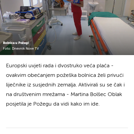
Bolnica u Požegi
Foto: Dnevnik Nove TV
Europski uvjeti rada i dvostruko veća plaća -
ovakvim obećanjem požeška bolnica želi privući
liječnike iz susjednih zemalja. Aktivirali su se čak i
na društvenim mrežama - Martina Bolšec Oblak
posjetila je Požegu da vidi kako im ide.