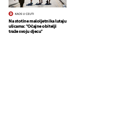
KAOS U CEUTI
Na stotine maloljetnika lutaju
ulicama: "Očajne obitelji
traže svoju djecu"