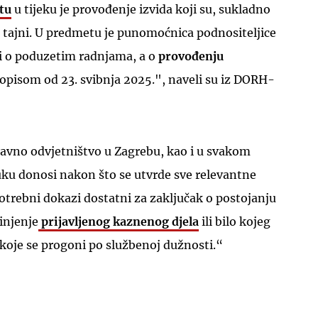
tu
u tijeku je provođenje izvida koji su, sukladno
ajni. U predmetu je punomoćnica podnositeljice
sti o poduzetim radnjama, a o
provođenju
opisom od 23. svibnja 2025.", naveli su iz DORH-
vno odvjetništvo u Zagrebu, kao i u svakom
u donosi nakon što se utvrde sve relevantne
potrebni dokazi dostatni za zaključak o postojanju
injenje
prijavljenog kaznenog djela
ili bilo kojeg
koje se progoni po službenoj dužnosti.“