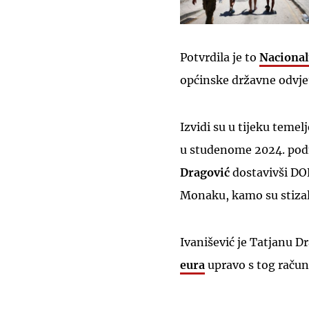
Potvrdila je to
Nacional
općinske državne odvje
Izvidi su u tijeku teme
u studenome 2024. pod
Dragović
dostavivši DO
Monaku, kamo su stizale
Ivanišević je Tatjanu D
eura
upravo s tog račun