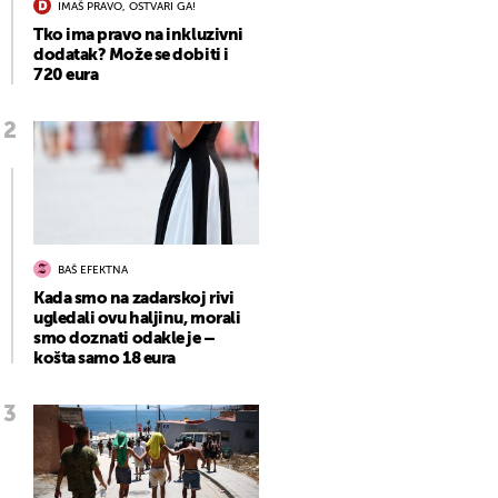
IMAŠ PRAVO, OSTVARI GA!
Tko ima pravo na inkluzivni
dodatak? Može se dobiti i
720 eura
BAŠ EFEKTNA
Kada smo na zadarskoj rivi
ugledali ovu haljinu, morali
smo doznati odakle je –
košta samo 18 eura