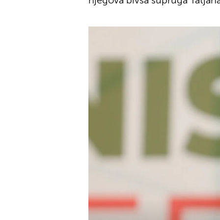
njegova bivša supruga Tatjan