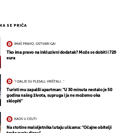
IMA SE PRIČA
IMAŠ PRAVO, OSTVARI GA!
Tko ima pravo na inkluzivni dodatak? Može se dobiti i 720
eura
"I DALJE SU PLESALI, VRIŠTALI..."
Turisti mu zapalili apartman: "U 30 minuta nestalo je 50
godina našeg života, supruga i ja ne možemo oka
sklopiti"
KAOS U CEUTI
Na stotine maloljetnika lutaju ulicama: "Očajne obitelji