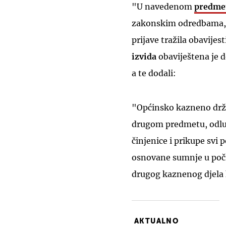
"U navedenom
predme
zakonskim odredbama, t
prijave tražila obavije
izvida
obaviještena je d
a te dodali:
"Općinsko kazneno drža
drugom predmetu, odluk
činjenice i prikupe svi 
osnovane sumnje u poč
drugog kaznenog djela 
AKTUALNO