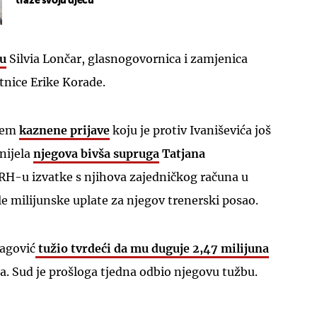
traže svoju djecu"
u
Silvia Lončar, glasnogovornica i zamjenica
tnice Erike Korade.
ljem
kaznene prijave
koju je protiv Ivaniševića još
nijela
njegova bivša supruga
Tatjana
RH-u izvatke s njihova zajedničkog računa u
 milijunske uplate za njegov trenerski posao.
ragović
tužio tvrdeći da mu duguje 2,47 milijuna
a. Sud je prošloga tjedna odbio njegovu tužbu.