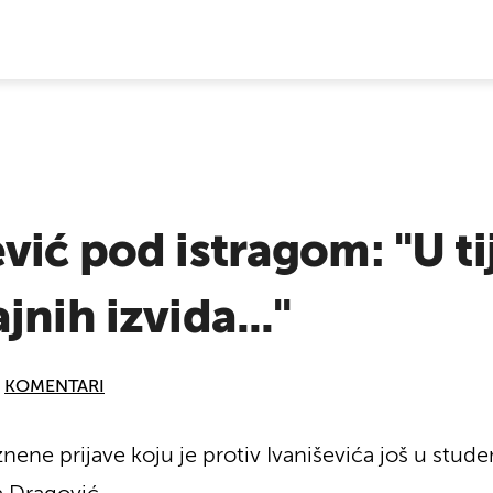
E VIJESTI
vić pod istragom: "U ti
nih izvida..."
KOMENTARI
znene prijave koju je protiv Ivaniševića još u stu