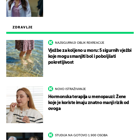
ZDRAVLJE
NAJSIGURNIJI OBLIK REKREACIJE
Vježbe za koljeno u moru: 5 sigurnih vježbi
koje mogu smanjiti bol i poboljšati
pokretljivost
NOVO ISTRAŽIVANJE
Hormonska terapija u menopauzi: Žene
koje je koriste imaju znatno manji rizik od
ovoga
STUDIJA NA GOTOVO 1.900 OSOBA