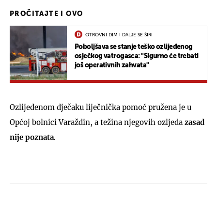
PROČITAJTE I OVO
OTROVNI DIM I DALJE SE ŠIRI
Poboljšava se stanje teško ozlijeđenog
osječkog vatrogasca: "Sigurno će trebati
još operativnih zahvata"
Ozlijeđenom dječaku liječnička pomoć pružena je u
Općoj bolnici Varaždin, a težina njegovih ozljeda
zasad
nije poznata
.