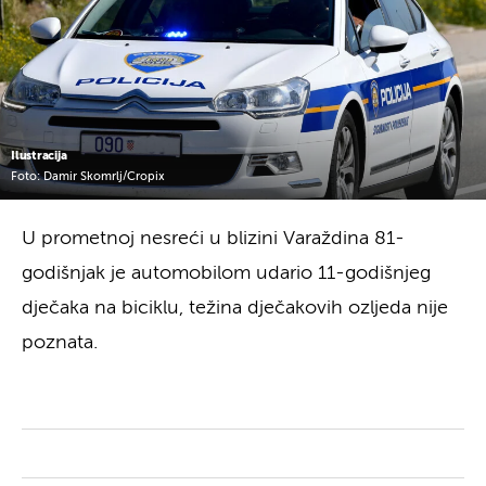
Ilustracija
Foto: Damir Skomrlj/Cropix
U prometnoj nesreći u blizini Varaždina 81-
godišnjak je automobilom udario 11-godišnjeg
dječaka na biciklu, težina dječakovih ozljeda nije
poznata.