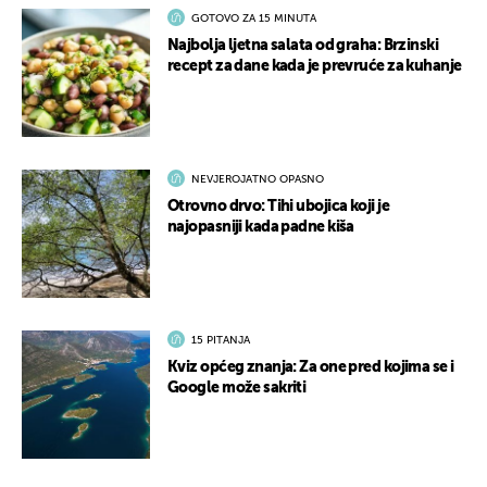
GOTOVO ZA 15 MINUTA
Najbolja ljetna salata od graha: Brzinski
recept za dane kada je prevruće za kuhanje
NEVJEROJATNO OPASNO
Otrovno drvo: Tihi ubojica koji je
najopasniji kada padne kiša
15 PITANJA
Kviz općeg znanja: Za one pred kojima se i
Google može sakriti