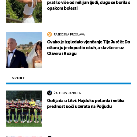
pratilo više od milijun ljudi, dugo se borila s
opakom bolesti
RASKOŠNA PROSLAVA
Ovako je izgledalo vjenčanje Tije Jurčić: Do
oltara ju je dopratio očuh, a slavilo se uz
Olivera i Rozgu
SPORT
ŽALGIRIS RAZBIJEN
Golijada u Litvi: Hajduku petarda i velika
prednost uoči uzvrata na Poljudu