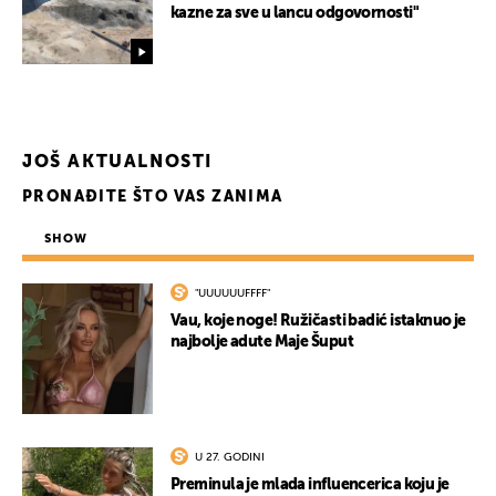
kazne za sve u lancu odgovornosti"
UKLJUČITE NOTIFIKACIJE
JOŠ AKTUALNOSTI
PRONAĐITE ŠTO VAS ZANIMA
SHOW
"UUUUUUFFFF"
Vau, koje noge! Ružičasti badić istaknuo je
najbolje adute Maje Šuput
U 27. GODINI
Preminula je mlada influencerica koju je