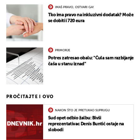
IMAŠ PRAVO, OSTVARI GA!
Tko ima pravo na inkluzivni dodatak? Može
se dobiti i 720 eura
PRIMORJE
Potres zatresao obalu: "Čula sam razbijanje
čaša u stanu iznad"
PROČITAJTE I OVO
NAKON ŠTO JE PRETUKAO SUPRUGU
Sud opet odbio žalbu: Bivši
reprezentativac Denis Buntić ostaje na
slobodi