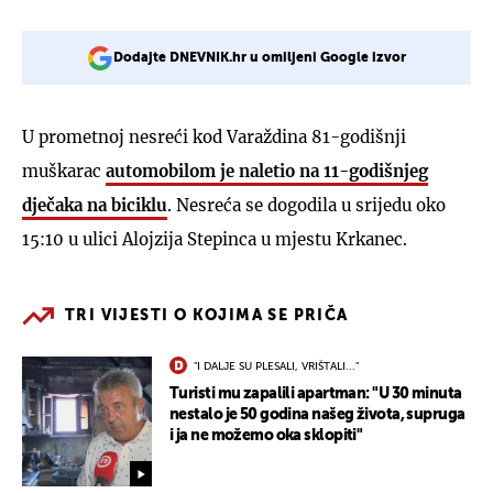
Dodajte DNEVNIK.hr u omiljeni Google izvor
U prometnoj nesreći kod Varaždina 81-godišnji
muškarac
automobilom je naletio na 11-godišnjeg
dječaka na biciklu
. Nesreća se dogodila u srijedu oko
15:10 u ulici Alojzija Stepinca u mjestu Krkanec.
TRI VIJESTI O KOJIMA SE PRIČA
"I DALJE SU PLESALI, VRIŠTALI..."
Turisti mu zapalili apartman: "U 30 minuta
nestalo je 50 godina našeg života, supruga
i ja ne možemo oka sklopiti"