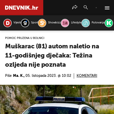
Vijesti
Sport
Showbizz
Lifestyle
Putovanja
PRETRAŽITE VIJESTI
POMOĆ PRUŽENA U BOLNICI
Muškarac (81) autom naletio na
11-godišnjeg dječaka: Težina
ozljeda nije poznata
Piše
Ma. K.,
05. listopada 2023. @ 10:02
KOMENTARI