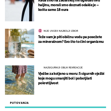
Kada smo na zadarskoj rivi ugledali ovu
haljinu, morali smo doznati odakle je –
košta samo 18 eura
NIJE UVIJEK NAJBOLJI IZBOR
Teže vam je piti običnu vodu pa posežete
za mineralnom? Evo što to čini organizmu
NAJSIGURNIJI OBLIK REKREACIJE
Vježbe za koljeno u moru: 5 sigurnih vježbi
koje mogu smanjiti bol i poboljšati
pokretljivost
PUTOVANJA