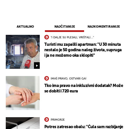
AKTUALNO
NAJČITANIJE
NAJKOMENTIRANIJE
"I DALJE SU PLESALI, VRIŠTALI..."
Turisti mu zapalili apartman: "U 30 minuta
nestalo je 50 godina našeg života, supruga
i ja ne možemo oka sklopiti"
IMAŠ PRAVO, OSTVARI GA!
Tko ima pravo na inkluzivni dodatak? Može
se dobiti i 720 eura
PRIMORJE
Potres zatresao obalu: "Čula sam razbijanje