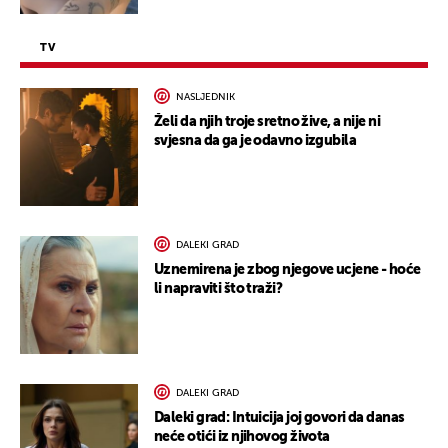
TV
NASLJEDNIK
Želi da njih troje sretno žive, a nije ni
svjesna da ga je odavno izgubila
DALEKI GRAD
Uznemirena je zbog njegove ucjene - hoće
li napraviti što traži?
DALEKI GRAD
Daleki grad: Intuicija joj govori da danas
neće otići iz njihovog života