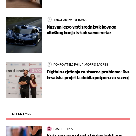
TREĆI UNIKATNI BUGATTI
Nazvan je po vrsti srednjovjekovnog
viteškog konja i visok samo metar
POKROVITELJ PHILIP MORRIS ZAGREB
Digitalna rješenja za stvarne probleme: Dva
hrvatska projekta dobila potporu za razvoj
LIFESTYLE
BAŠ EFEKTNA