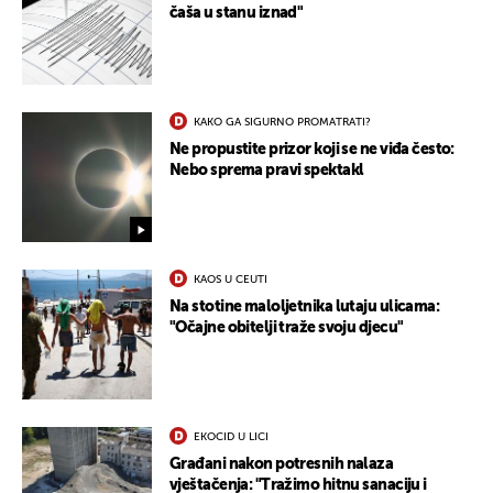
čaša u stanu iznad"
KAKO GA SIGURNO PROMATRATI?
Ne propustite prizor koji se ne viđa često:
Nebo sprema pravi spektakl
KAOS U CEUTI
Na stotine maloljetnika lutaju ulicama:
"Očajne obitelji traže svoju djecu"
EKOCID U LICI
Građani nakon potresnih nalaza
vještačenja: "Tražimo hitnu sanaciju i