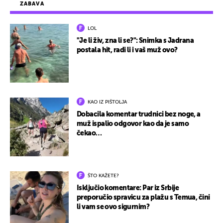
ZABAVA
LOL
"Je li živ, zna li se?": Snimka s Jadrana
postala hit, radi li i vaš muž ovo?
KAO IZ PIŠTOLJA
Dobacila komentar trudnici bez noge, a
muž ispalio odgovor kao da je samo
čekao…
ŠTO KAŽETE?
Isključio komentare: Par iz Srbije
preporučio spravicu za plažu s Temua, čini
li vam se ovo sigurnim?