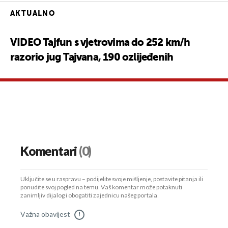
AKTUALNO
VIDEO Tajfun s vjetrovima do 252 km/h
razorio jug Tajvana, 190 ozlijeđenih
Komentari
(0)
Uključite se u raspravu – podijelite svoje mišljenje, postavite pitanja ili
ponudite svoj pogled na temu. Vaš komentar može potaknuti
zanimljiv dijalog i obogatiti zajednicu našeg portala.
Važna obavijest
!