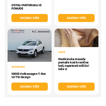
OSTALI MATERIJALI IZ
PONUDE
SAZNAJ VIŠE
SAZNAJ VIŠE
1,00 €
Medicinska masaža
pomaže kod kronične
boli, napetosti mišića i
18.950,00 €
loše ci
10003 Volkswagen T-Roc
1.0 TSI Design
SAZNAJ VIŠE
SAZNAJ VIŠE