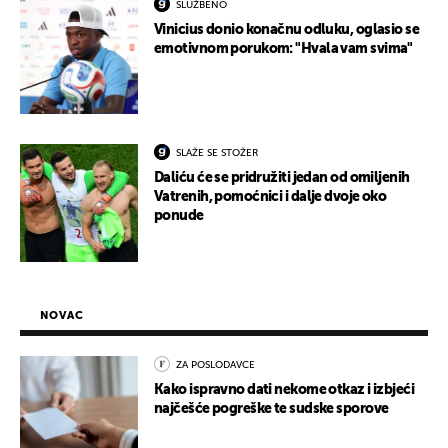
SLUŽBENO
Vinicius donio konačnu odluku, oglasio se
emotivnom porukom: "Hvala vam svima"
SLAŽE SE STOŽER
Daliću će se pridružiti jedan od omiljenih
Vatrenih, pomoćnici i dalje dvoje oko
ponude
NOVAC
ZA POSLODAVCE
Kako ispravno dati nekome otkaz i izbjeći
najčešće pogreške te sudske sporove