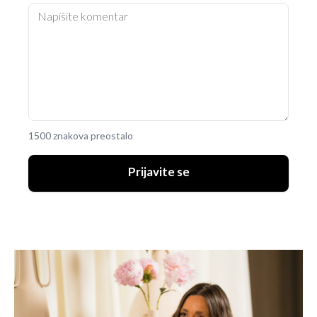
1500 znakova preostalo
Prijavite se