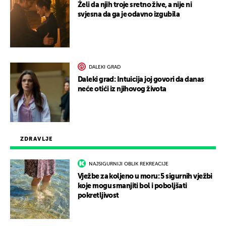
Želi da njih troje sretno žive, a nije ni
svjesna da ga je odavno izgubila
DALEKI GRAD
Daleki grad: Intuicija joj govori da danas
neće otići iz njihovog života
ZDRAVLJE
NAJSIGURNIJI OBLIK REKREACIJE
Vježbe za koljeno u moru: 5 sigurnih vježbi
koje mogu smanjiti bol i poboljšati
pokretljivost