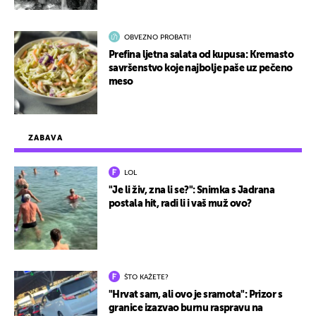
OBVEZNO PROBATI!
Prefina ljetna salata od kupusa: Kremasto
savršenstvo koje najbolje paše uz pečeno
meso
ZABAVA
LOL
"Je li živ, zna li se?": Snimka s Jadrana
postala hit, radi li i vaš muž ovo?
ŠTO KAŽETE?
"Hrvat sam, ali ovo je sramota": Prizor s
granice izazvao burnu raspravu na