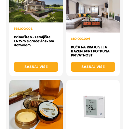
565.000,00 €
Primošten - zemljište
680.000,00 €
1.675 m s građevinskom
dozvolom
KUĆA NA KRAJU SELA
BAZEN, MIR I POTPUNA
PRIVATNOST
SAZNAJ VIŠE
SAZNAJ VIŠE