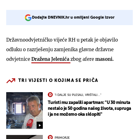
Dodajte DNEVNIK.hr u omiljeni Google izvor
Državnoodvjetničko vijeće RH u petak je objavilo
odluku o razrješenju zamjenika glavne državne
odvjetnice
Dražena Jelenića
zbog afere
masoni.
TRI VIJESTI O KOJIMA SE PRIČA
"I DALJE SU PLESALI, VRIŠTALI..."
Turisti mu zapalili apartman: "U 30 minuta
nestalo je 50 godina našeg života, supruga
i ja ne možemo oka sklopiti"
PRIMORJE