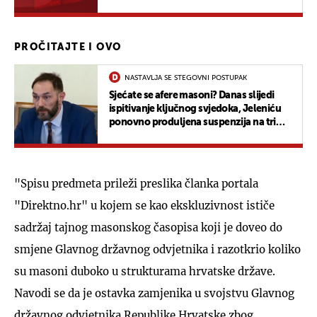
PROČITAJTE I OVO
NASTAVLJA SE STEGOVNI POSTUPAK
Sjećate se afere masoni? Danas slijedi
ispitivanje ključnog svjedoka, Jeleniću
ponovno produljena suspenzija na tri
mjeseca
"Spisu predmeta prileži preslika članka portala
"Direktno.hr" u kojem se kao ekskluzivnost ističe
sadržaj tajnog masonskog časopisa koji je doveo do
smjene Glavnog državnog odvjetnika i razotkrio koliko
su masoni duboko u strukturama hrvatske države.
Navodi se da je ostavka zamjenika u svojstvu Glavnog
državnog odvjetnika Republike Hrvatske zbog