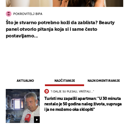
POKROVITELJ BIPA
Što je stvarno potrebno koži da zablista? Beauty
panel otvorio pitanja koja si i same često
postavljamo...
AKTUALNO
NAJČITANIJE
NAJKOMENTIRANIJE
"I DALJE SU PLESALI, VRIŠTALI..."
Turisti mu zapalili apartman: "U 30 minuta
nestalo je 50 godina našeg života, supruga
UKLJUČITE NOTIFIKACIJE
i ja ne možemo oka sklopiti"