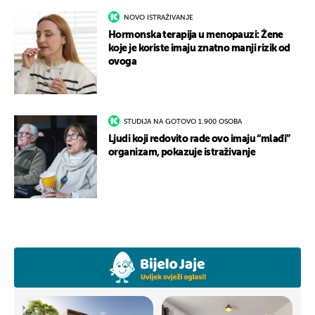
NOVO ISTRAŽIVANJE
Hormonska terapija u menopauzi: Žene
koje je koriste imaju znatno manji rizik od
ovoga
STUDIJA NA GOTOVO 1.900 OSOBA
Ljudi koji redovito rade ovo imaju “mlađi”
organizam, pokazuje istraživanje