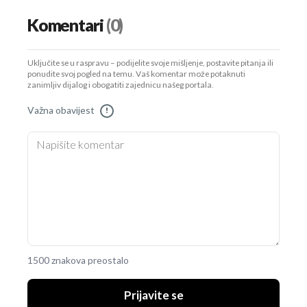
Komentari
(0)
Uključite se u raspravu – podijelite svoje mišljenje, postavite pitanja ili
ponudite svoj pogled na temu. Vaš komentar može potaknuti
zanimljiv dijalog i obogatiti zajednicu našeg portala.
Važna obavijest
!
1500 znakova preostalo
Prijavite se