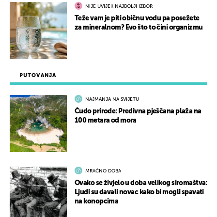
NIJE UVIJEK NAJBOLJI IZBOR
Teže vam je piti običnu vodu pa posežete
za mineralnom? Evo što to čini organizmu
PUTOVANJA
NAJMANJA NA SVIJETU
Čudo prirode: Predivna pješčana plaža na
100 metara od mora
MRAČNO DOBA
Ovako se živjelo u doba velikog siromaštva:
Ljudi su davali novac kako bi mogli spavati
na konopcima