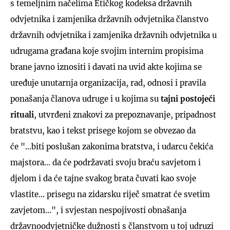
s temeljnim načelima Etičkog kodeksa državnih
odvjetnika i zamjenika državnih odvjetnika članstvo
državnih odvjetnika i zamjenika državnih odvjetnika u
udrugama građana koje svojim internim propisima
brane javno iznositi i davati na uvid akte kojima se
uređuje unutarnja organizacija, rad, odnosi i pravila
ponašanja članova udruge i u kojima su
tajni postojeći
rituali
, utvrđeni znakovi za prepoznavanje, pripadnost
bratstvu, kao i tekst prisege kojom se obvezao da
će "...biti poslušan zakonima bratstva, i udarcu čekića
majstora... da će podržavati svoju braću savjetom i
djelom i da će tajne svakog brata čuvati kao svoje
vlastite... prisegu na zidarsku riječ smatrat će svetim
zavjetom...", i svjestan nespojivosti obnašanja
državnoodvjetničke dužnosti s članstvom u toj udruzi