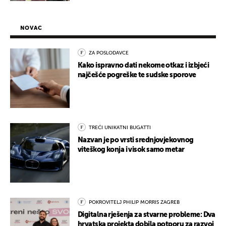
NOVAC
ZA POSLODAVCE
Kako ispravno dati nekome otkaz i izbjeći
najčešće pogreške te sudske sporove
TREĆI UNIKATNI BUGATTI
Nazvan je po vrsti srednjovjekovnog
viteškog konja i visok samo metar
POKROVITELJ PHILIP MORRIS ZAGREB
Digitalna rješenja za stvarne probleme: Dva
hrvatska projekta dobila potporu za razvoj