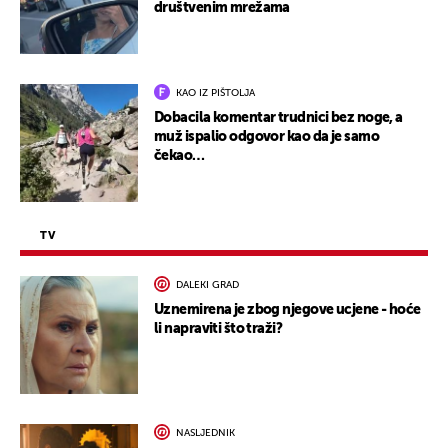
društvenim mrežama
KAO IZ PIŠTOLJA
Dobacila komentar trudnici bez noge, a
muž ispalio odgovor kao da je samo
čekao…
TV
DALEKI GRAD
Uznemirena je zbog njegove ucjene - hoće
li napraviti što traži?
NASLJEDNIK