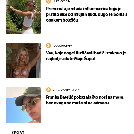
U 27. GODINI
Preminula je mlada influencerica koju je
pratilo više od milijun ljudi, dugo se borila s
opakom bolešću
"UUUUUUFFFF"
Vau, koje noge! Ružičasti badić istaknuo je
najbolje adute Maje Šuput
VRLO ZANIMLJIVO!
Franka Batelić pokazala što nosi na more,
bez ovoga ne može ni na odmoru
SPORT