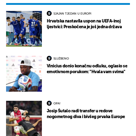
SJAJAN TJEDAN U EUROPI
Hrvatska nastavila uspon na UEFA-inoj
ljestvici: Preskočena je još jedna država
SLUŽBENO
Vinicius donio konačnu odluku, oglasio se
emotivnom porukom: "Hvala vam svima"
OPA!
Josip Šutalo radi transfer u redove
nogometnog diva i bivšeg prvaka Europe