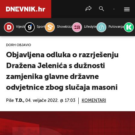
Vijesti
Sport
Showbizz
Lifestyle
Putovanja
PRETRAŽITE VIJESTI
DORH OBJAVIO
Objavljena odluka o razrješenju
Dražena Jelenića s dužnosti
zamjenika glavne državne
odvjetnice zbog slučaja masoni
Piše
T.D.,
04. veljače 2022. @ 17:03
KOMENTARI