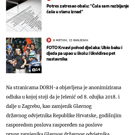
Potres zatresao obalu: "Čula sam razbijanje
čaša u stanu iznad"
8 MRTVIH, 15 RANJENIH
FOTO Krvavi pohod dječaka: Ubio baku i
djeda pa upao u školu i likvidirao pet
nastavnika
14
Na stranicama DORH-a objavljena je anonimizirana
odluka u kojoj stoji da je Jelenić od 8. ožujka 2018. i
dalje u Zagrebu, kao zamjenik Glavnog
državnog odvjetnika Republike Hrvatske, godišnjim
rasporedom poslova raspoređen na poslove
prvog zamjenika Glavnog državnog odvjetnika