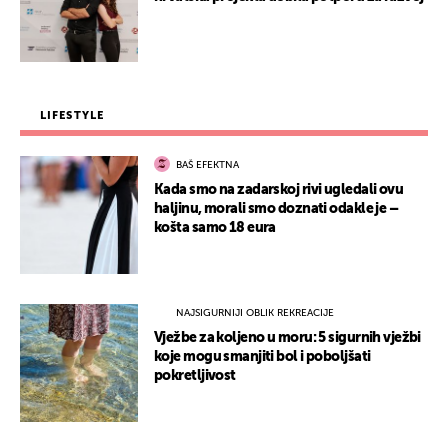
LIFESTYLE
BAŠ EFEKTNA
Kada smo na zadarskoj rivi ugledali ovu
haljinu, morali smo doznati odakle je –
košta samo 18 eura
NAJSIGURNIJI OBLIK REKREACIJE
Vježbe za koljeno u moru: 5 sigurnih vježbi
koje mogu smanjiti bol i poboljšati
pokretljivost