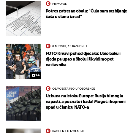
PRIMORJE
Potres zatresao obalu: "Čula sam razbijanje
čaša u stanu iznad"
8 MRTVIH, 15 RANJENIH
FOTO Krvavi pohod dječaka: Ubio baku i
djeda pa upao u školu i likvidirao pet
nastavnika
14
OBAVJEŠTAJNO UPOZORENJE
Uzbuna na istoku Europe: Rusija bi mogla
napasti, a poznato i kada! Moguć i kopneni
upad u članicu NATO-a
PACIJENT U IZOLACIJI