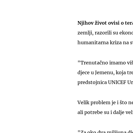
Njihov život ovisi o te
zemlji, razorili su ekon
humanitarna kriza na sv
"Trenutačno imamo više 
djece u Jemenu, koja t
predstojnica UNICEF U
Velik problem je i što ne
ali potrebe su i dalje vel
"Za oko dva milijuna d