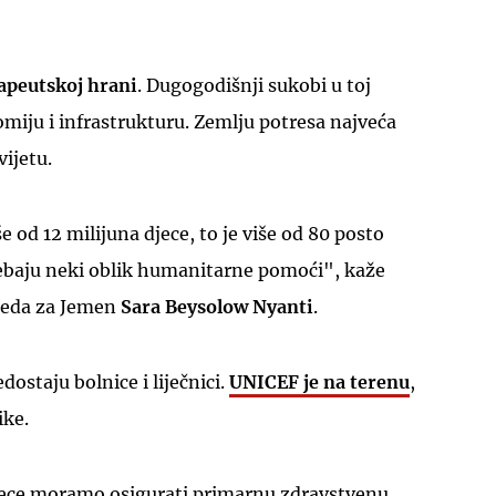
rapeutskoj hrani
. Dugogodišnji sukobi u toj
omiju i infrastrukturu. Zemlju potresa najveća
ijetu.
od 12 milijuna djece, to je više od 80 posto
rebaju neki oblik humanitarne pomoći", kaže
reda za Jemen
Sara Beysolow Nyanti
.
dostaju bolnice i liječnici.
UNICEF je na terenu
,
ike.
jece moramo osigurati primarnu zdravstvenu