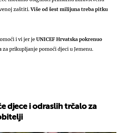
venoj zaštiti.
Više od šest milijuna treba pitku
moći i vi jer je
UNICEF Hrvatska pokrenuo
u
za prikupljanje pomoći djeci u Jemenu.
će djece i odraslih trčalo za
bitelji