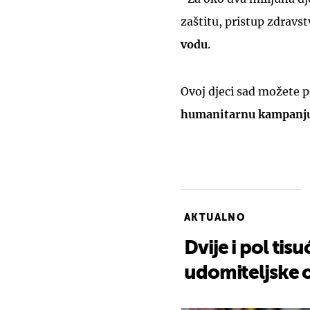
zaštitu, pristup zdravst
vodu
.
Ovoj djeci sad možete po
humanitarnu kampanj
AKTUALNO
Dvije i pol tisu
udomiteljske o