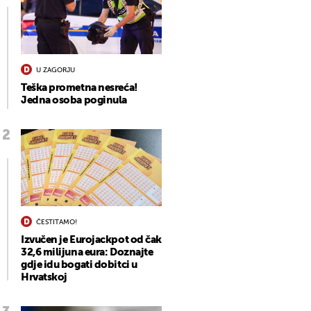
U ZAGORJU
Teška prometna nesreća!
Jedna osoba poginula
ČESTITAMO!
Izvučen je Eurojackpot od čak
32,6 milijuna eura: Doznajte
gdje idu bogati dobitci u
Hrvatskoj