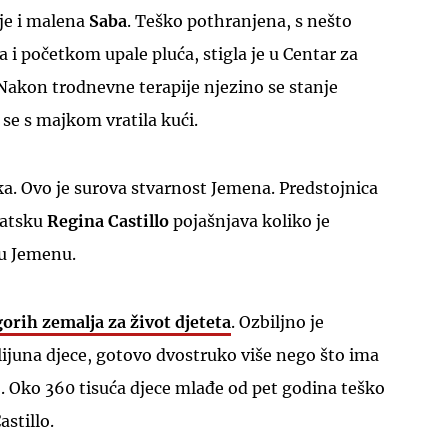
 je i malena
Saba
. Teško pothranjena, s nešto
 i početkom upale pluća, stigla je u Centar za
Nakon trodnevne terapije njezino se stanje
 se s majkom vratila kući.
UKLJUČITE NOTIFIKACIJE
ka. Ovo je surova stvarnost Jemena. Predstojnica
vatsku
Regina Castillo
pojašnjava koliko je
 u Jemenu.
orih zemalja za život djeteta
. Ozbiljno je
ijuna djece, gotovo dvostruko više nego što ima
oj. Oko 360 tisuća djece mlađe od pet godina teško
stillo.