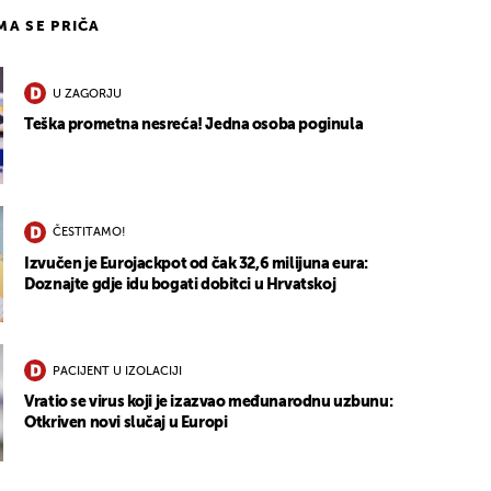
IMA SE PRIČA
U ZAGORJU
Teška prometna nesreća! Jedna osoba poginula
ČESTITAMO!
Izvučen je Eurojackpot od čak 32,6 milijuna eura:
Doznajte gdje idu bogati dobitci u Hrvatskoj
PACIJENT U IZOLACIJI
Vratio se virus koji je izazvao međunarodnu uzbunu:
Otkriven novi slučaj u Europi