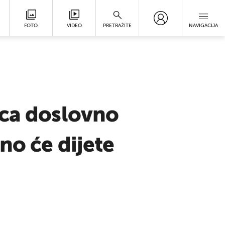
FOTO
VIDEO
PRETRAŽITE
NAVIGACIJA
eca doslovno
no će dijete