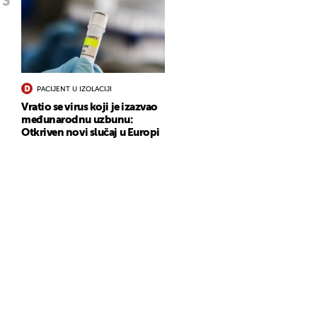
PACIJENT U IZOLACIJI
Vratio se virus koji je izazvao
međunarodnu uzbunu:
Otkriven novi slučaj u Europi