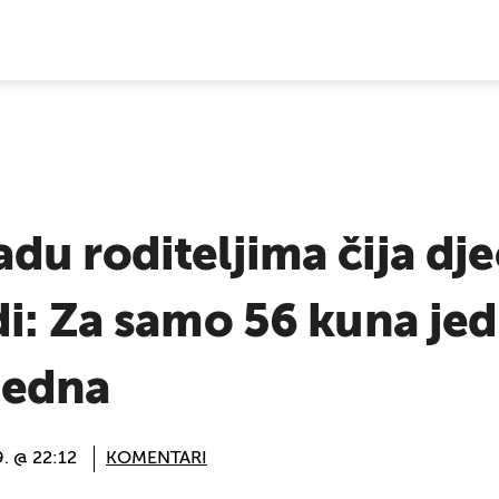
E VIJESTI
du roditeljima čija dj
i: Za samo 56 kuna jed
tjedna
9. @ 22:12
KOMENTARI