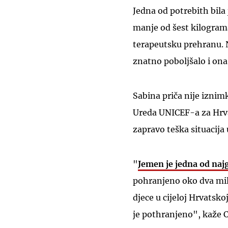
Jedna od potrebith bila
manje od šest kilograma
terapeutsku prehranu. 
znatno poboljšalo i ona
Sabina priča nije iznim
Ureda UNICEF-a za Hr
zapravo teška situacija
"
Jemen je jedna od najg
pohranjeno oko dva mil
djece u cijeloj Hrvatsk
je pothranjeno", kaže Ca