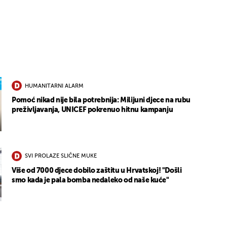
1
HUMANITARNI ALARM
Pomoć nikad nije bila potrebnija: Milijuni djece na rubu
preživljavanja, UNICEF pokrenuo hitnu kampanju
SVI PROLAZE SLIČNE MUKE
Više od 7000 djece dobilo zaštitu u Hrvatskoj! "Došli
smo kada je pala bomba nedaleko od naše kuće"