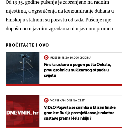
Od 1995. godine pušenje je zabranjeno na radnim
mjestima, a ograničenja na konzumiranje duhana u
Finskoj u stalnom su porastu od tada. Pušenje nije
dopušteno u javnim zgradama ni u javnom prometu.
PROČITAJTE I OVO
RIJEŠENJE ZA 10.000 GODINA
Finska uskoro u pogon pušta Onkalo,
prvu grobnicu nuklearnog otpada u
svijetu
VOJNI KAMIONI NA CESTI
VIDEO Pojavila se snimka u blizini finske
granice: Rusija premješta svoje raketne
sustave prema Helsinkiju?