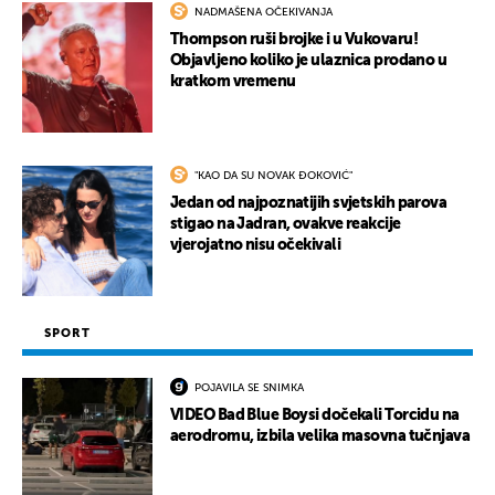
NADMAŠENA OČEKIVANJA
Thompson ruši brojke i u Vukovaru!
Objavljeno koliko je ulaznica prodano u
kratkom vremenu
"KAO DA SU NOVAK ĐOKOVIĆ"
Jedan od najpoznatijih svjetskih parova
stigao na Jadran, ovakve reakcije
vjerojatno nisu očekivali
SPORT
POJAVILA SE SNIMKA
VIDEO Bad Blue Boysi dočekali Torcidu na
aerodromu, izbila velika masovna tučnjava