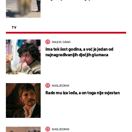
TV
DALEKI GRAD
Ima tek šest godina, a već je jedan od
najnagrađivanijih dječjih glumaca
NASLJEDNIK
Rade mu iza leđa, a on toga nije svjestan
NASLJEDNIK