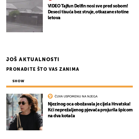
VIDEO Tajfun Delfin nosi sve pred sobom!
Deseci tisuća bez struje, otkazane stotine
letova
JOŠ AKTUALNOSTI
PRONAĐITE ŠTO VAS ZANIMA
SHOW
ČUVA USPOMENU NA NJEGA
Njezinog oca obožavala je cijela Hrvatska!
Kći neprežaljenog pjevača projurila špicom
UKLJUČITE NOTIFIKACIJE
na dva kotača