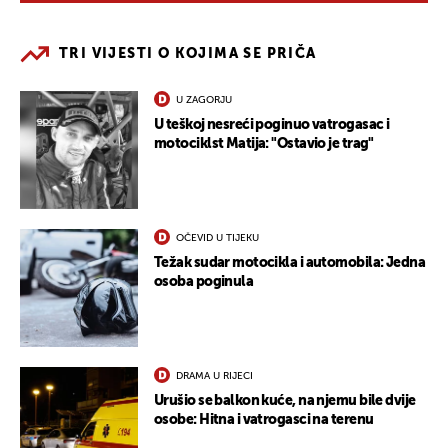
TRI VIJESTI O KOJIMA SE PRIČA
U ZAGORJU
U teškoj nesreći poginuo vatrogasac i
motociklst Matija: "Ostavio je trag"
OČEVID U TIJEKU
Težak sudar motocikla i automobila: Jedna
osoba poginula
DRAMA U RIJECI
Urušio se balkon kuće, na njemu bile dvije
osobe: Hitna i vatrogasci na terenu