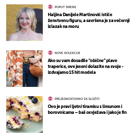
POPUT SIRENE
Haljina Danijele Martinović ističe
ženstvenu figuru, a savršena je za večernji
izlazak na moru
NOVE KOLEKCIJE
Ako su vam dosadile “obične” plave
traperice, ove jeseni dolazite na svoje -
izdvajamo 15 hit modela
PREJEDNOSTAVNO ZA SLOŽITI
Ovo je pravi ljetni tiramisu s limunom i
borovnicama – baš osvježava i jako je fin