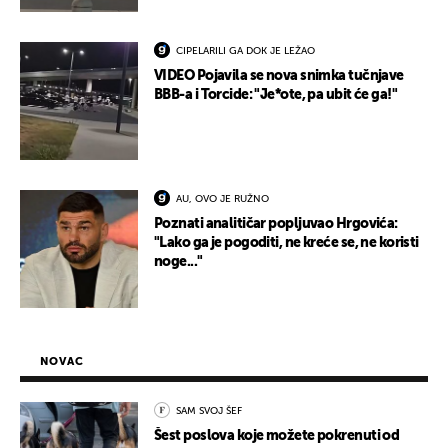
CIPELARILI GA DOK JE LEŽAO
VIDEO Pojavila se nova snimka tučnjave
BBB-a i Torcide: "Je*ote, pa ubit će ga!"
AU, OVO JE RUŽNO
Poznati analitičar popljuvao Hrgovića:
"Lako ga je pogoditi, ne kreće se, ne koristi
noge..."
NOVAC
SAM SVOJ ŠEF
Šest poslova koje možete pokrenuti od