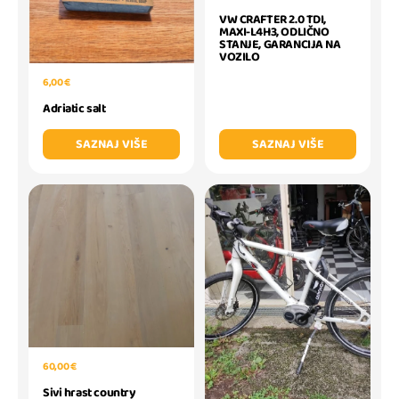
VW CRAFTER 2.0 TDI,
MAXI-L4H3, ODLIČNO
STANJE, GARANCIJA NA
VOZILO
6,00 €
Adriatic salt
SAZNAJ VIŠE
SAZNAJ VIŠE
60,00 €
Sivi hrast country