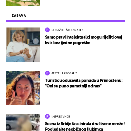
ZABAVA
POKAŽITE ŠTO ZNATE!
Samo pravi intelektualci mogu riješiti ovaj
kviz bez ijedne pogreške
JESTE LI PROBALI?
Turisticu oduševila ponuda u Primoštenu:
"Oni su puno pametniji od nas"
IMPRESIVNO!
Scena iz Srbije fascinirala društvene mreže!
Pogledajte neobičnog ljubimca