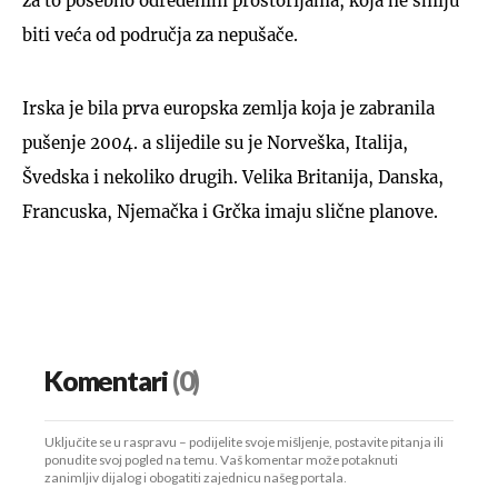
za to posebno određenim prostorijama, koja ne smiju
biti veća od područja za nepušače.
Irska je bila prva europska zemlja koja je zabranila
pušenje 2004. a slijedile su je Norveška, Italija,
Švedska i nekoliko drugih. Velika Britanija, Danska,
Francuska, Njemačka i Grčka imaju slične planove.
Komentari
(0)
Uključite se u raspravu – podijelite svoje mišljenje, postavite pitanja ili
ponudite svoj pogled na temu. Vaš komentar može potaknuti
zanimljiv dijalog i obogatiti zajednicu našeg portala.