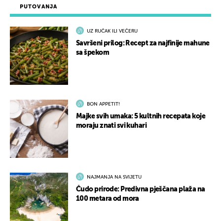
PUTOVANJA
UZ RUČAK ILI VEČERU
Savršeni prilog: Recept za najfinije mahune
sa špekom
BON APPETIT!
Majke svih umaka: 5 kultnih recepata koje
moraju znati svi kuhari
NAJMANJA NA SVIJETU
Čudo prirode: Predivna pješčana plaža na
100 metara od mora