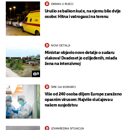
DRAMA U RIJECI
Urušio se balkon kuće, na njemu bile dvije
osobe: Hitna i vatrogasci na terenu
NOVI DETALJI
Ministar objavio nove detalje o sudaru
vlakova! Dvadeset je ozlijeđenih, mlađa
žena na intenzivnoj
9
ŠIRE GA KOMARCI
Više od 240 osoba diljem Europe zaraženo
opasnim virusom: Najviše slučajeva u
našem susjedstvu
IZVANREDNA SITUACIJA