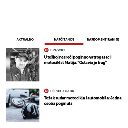
AKTUALNO
NAJČITANIJE
NAJKOMENTIRANIJE
U ZAGORJU
U teškoj nesreći poginuo vatrogasac i
motociklst Matija: "Ostavio je trag"
OČEVID U TIJEKU
Težak sudar motocikla i automobila: Jedna
osoba poginula