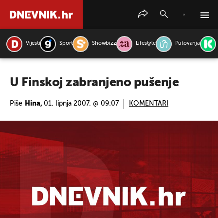
Vijesti
Sport
Showbizz
Lifestyle
Putovanja
PRETRAŽITE VIJESTI
U Finskoj zabranjeno pušenje
Piše
Hina,
01. lipnja 2007. @ 09:07
KOMENTARI