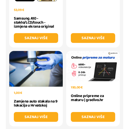
53,09 €
Samsung A10 -
staklo/LCD/touch -
izmjena ekrana original
SAZNAJ VIŠE
SAZNAJ VIŠE
150,00 €
1,00 €
Online pripreme za
maturu | gradivo.hr
Zamjena auto stakala na 9
lokacija u Hrvatskoj
SAZNAJ VIŠE
SAZNAJ VIŠE