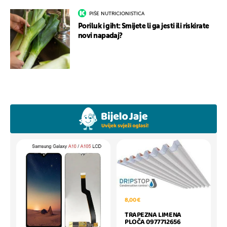
PIŠE NUTRICIONISTICA
Poriluk i giht: Smijete li ga jesti ili riskirate
novi napadaj?
8,00 €
TRAPEZNA LIMENA
PLOČA 0977712656