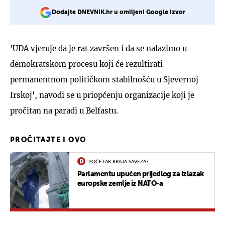
Dodajte DNEVNIK.hr u omiljeni Google izvor
'UDA vjeruje da je rat završen i da se nalazimo u
demokratskom procesu koji će rezultirati
permanentnom političkom stabilnošću u Sjevernoj
Irskoj', navodi se u priopćenju organizacije koji je
pročitan na paradi u Belfastu.
PROČITAJTE I OVO
POČETAK KRAJA SAVEZA?
Parlamentu upućen prijedlog za izlazak
europske zemlje iz NATO-a