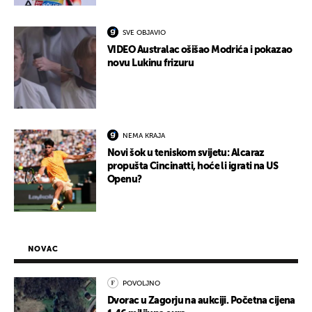
SVE OBJAVIO
VIDEO Australac ošišao Modrića i pokazao
novu Lukinu frizuru
NEMA KRAJA
Novi šok u teniskom svijetu: Alcaraz
propušta Cincinatti, hoće li igrati na US
Openu?
NOVAC
POVOLJNO
Dvorac u Zagorju na aukciji. Početna cijena