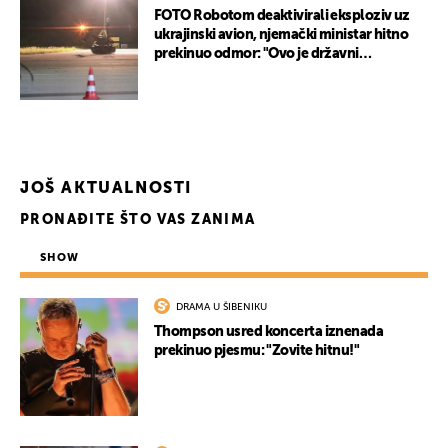
FOTO Robotom deaktivirali eksploziv uz
ukrajinski avion, njemački ministar hitno
prekinuo odmor: "Ovo je državni
terorizam"
JOŠ AKTUALNOSTI
PRONAĐITE ŠTO VAS ZANIMA
SHOW
UKLJUČITE NOTIFIKACIJE
DRAMA U ŠIBENIKU
Thompson usred koncerta iznenada
prekinuo pjesmu: "Zovite hitnu!"