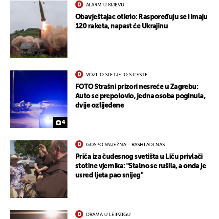
ALARM U KIJEVU
Obavještajac otkrio: Raspoređuju se i imaju
120 raketa, napast će Ukrajinu
VOZILO SLETJELO S CESTE
FOTO Strašni prizori nesreće u Zagrebu:
Auto se prepolovio, jedna osoba poginula,
dvije ozlijeđene
4
GOSPO SNJEŽNA - RASHLADI NAS
Priča iza čudesnog svetišta u Liču privlači
stotine vjernika: "Stalno se rušila, a onda je
usred ljeta pao snijeg"
DRAMA U LEIPZIGU