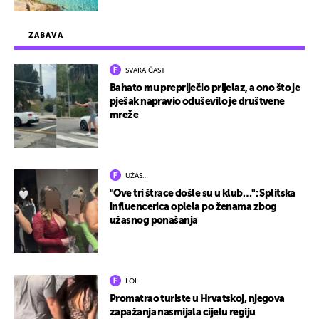
ZABAVA
SVAKA ČAST
Bahato mu prepriječio prijelaz, a ono što je
pješak napravio oduševilo je društvene
mreže
UŽAS…
"Ove tri štrace došle su u klub…": Splitska
influencerica oplela po ženama zbog
užasnog ponašanja
LOL
Promatrao turiste u Hrvatskoj, njegova
zapažanja nasmijala cijelu regiju