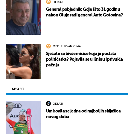
HEROJ
General pobjednik: Gdje i što 31 godinu
nakon Oluje radi general Ante Gotovina?
MEĐU UZVANICIMA
Sjećate se bivše misice koja je postala
političarka? Pojavila se u Kninu i privukla
pažnju
SPORT
ODLAZI
Umirovila se jedna od najboljih skijašica
novog doba