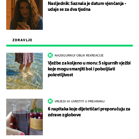
Nasljednik: Saznala je datum vjenčanja -
udaje se za dva tjedna
ZDRAVLJE
NAJSIGURNIJI OBLIK REKREACIJE
Vježbe za koljeno u moru: 5 sigurnih vježbi
koje mogu smanjiti bol i poboljšati
pokretljivost
VRIJEDI IH UVRSTITI U PREHRANU
6 napitaka koje dijetetičari preporučuju za
zdrave zglobove