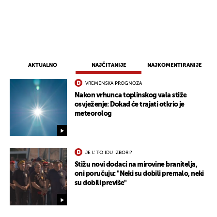
AKTUALNO
NAJČITANIJE
NAJKOMENTIRANIJE
VREMENSKA PROGNOZA
Nakon vrhunca toplinskog vala stiže
osvježenje: Dokad će trajati otkrio je
meteorolog
JE L' TO IDU IZBORI?
Stižu novi dodaci na mirovine branitelja,
oni poručuju: "Neki su dobili premalo, neki
su dobili previše"