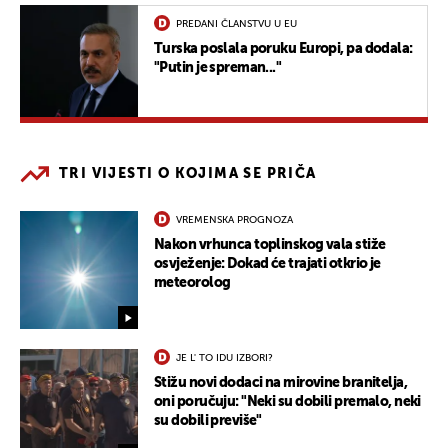
PREDANI ČLANSTVU U EU
Turska poslala poruku Europi, pa dodala:
"Putin je spreman..."
TRI VIJESTI O KOJIMA SE PRIČA
VREMENSKA PROGNOZA
Nakon vrhunca toplinskog vala stiže
osvježenje: Dokad će trajati otkrio je
meteorolog
JE L' TO IDU IZBORI?
Stižu novi dodaci na mirovine branitelja,
oni poručuju: "Neki su dobili premalo, neki
su dobili previše"