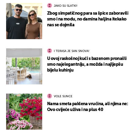
JAKO SU SLATKI!
Zbog simpatičnog para sa špice zaboravili
smo i na modu, no damina haljina itekako
nas se dojmila
I TERASA JE SAN SNOVA!
U ovoj raskošnoj kući s bazenom pronašli
smo najelegantniju, a možda i najljepšu
bijelu kuhinju
VOLE SUNCE
Nama smeta paklena vrućina, ali njima ne:
Ovo cvijeće uživa i na plus 40