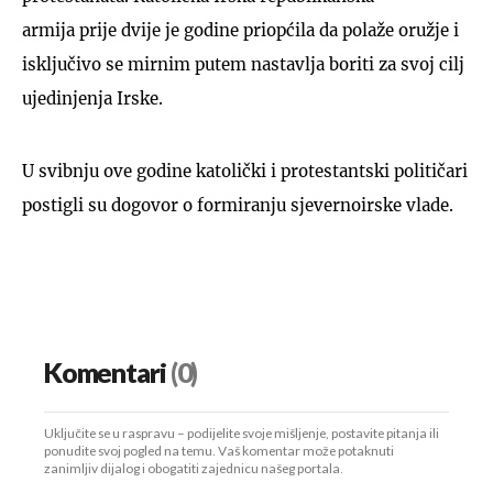
armija prije dvije je godine priopćila da polaže oružje i
isključivo se mirnim putem nastavlja boriti za svoj cilj
ujedinjenja Irske.
U svibnju ove godine katolički i protestantski političari
postigli su dogovor o formiranju sjevernoirske vlade.
Komentari
(0)
Uključite se u raspravu – podijelite svoje mišljenje, postavite pitanja ili
ponudite svoj pogled na temu. Vaš komentar može potaknuti
zanimljiv dijalog i obogatiti zajednicu našeg portala.