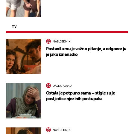
TV
NASLJEDNIK
Postavila mu je važno pitanje, a odgovor ju
je jako iznenadio
DALEKI GRAD
Ostala je potpuno sama – stigle su je
posljedice njezinih postupaka
NASLJEDNIK