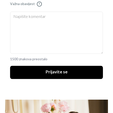
Važna obavijest
!
1500 znakova preostalo
Prijavite se