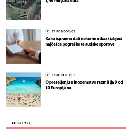
1,46 milijuna eura
ZA POSLODAVCE
Kako ispravno dati nekome otkaz i izbjeći
najčešće pogreške te sudske sporove
KAMO BI OTIŠLI?
O preseljenju u inozemstvo razmišlja 9 od
10 Europljana
LIFESTYLE