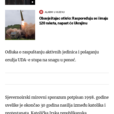
ALARM U KIJEVU
Obavještajac otkrio: Raspoređuju se i imaju
120 raketa, napast će Ukrajinu
Odluka o raspuštanju aktivnih jedinica i polaganju
oružja UDA-e stupa na snagu u ponoć.
Sjevernoirski mirovni sporazum potpisan 1998. godine
uvelike je okončao 30 godina nasilja između katolika i
protestanata. Katolička Irska republikanska