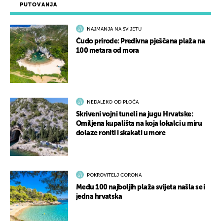
PUTOVANJA
NAJMANJA NA SVIJETU
Čudo prirode: Predivna pješčana plaža na
100 metara od mora
NEDALEKO OD PLOČA
Skriveni vojni tuneli na jugu Hrvatske:
Omiljena kupališta na koja lokalci u miru
dolaze roniti i skakati u more
POKROVITELJ CORONA
Među 100 najboljih plaža svijeta našla se i
jedna hrvatska