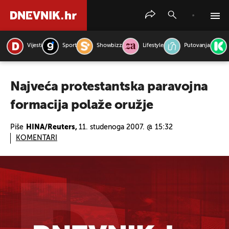
Vijesti
Sport
Showbizz
Lifestyle
Putovanja
PRETRAŽITE VIJESTI
Najveća protestantska paravojna
formacija polaže oružje
Piše
HINA/Reuters,
11. studenoga 2007. @ 15:32
KOMENTARI