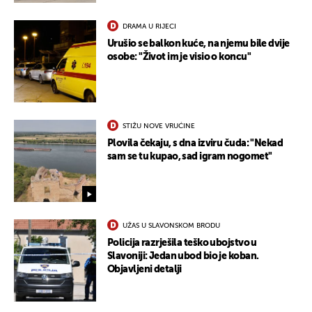
DRAMA U RIJECI
Urušio se balkon kuće, na njemu bile dvije
osobe: "Život im je visio o koncu"
STIŽU NOVE VRUĆINE
Plovila čekaju, s dna izviru čuda: "Nekad
sam se tu kupao, sad igram nogomet"
UŽAS U SLAVONSKOM BRODU
Policija razrješila teško ubojstvo u
Slavoniji: Jedan ubod bio je koban.
Objavljeni detalji