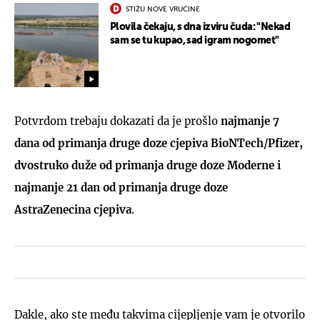
STIŽU NOVE VRUĆINE
Plovila čekaju, s dna izviru čuda: "Nekad
sam se tu kupao, sad igram nogomet"
Potvrdom trebaju dokazati da je prošlo
najmanje 7
dana od primanja druge doze cjepiva BioNTech/Pfizer,
dvostruko duže od primanja druge doze Moderne i
najmanje 21 dan od primanja druge doze
AstraZenecina cjepiva
.
Dakle, ako ste među takvima cijepljenje vam je otvorilo