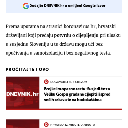
Dodajte DNEVNIK.hr u omiljeni Google izvor
Prema uputama na stranici koronavirus.hr, hrvatski
državljani koji predaju
potvrdu o cijepljenju
pri ulasku
u susjednu Sloveniju u tu državu mogu ući bez
upućivanja u samoizolaciju i bez negativnog testa.
PROČITAJTE I OVO
DOGOVORILI SE S CRKVOM
Brojke im opasno rastu: Susjedi će za
Veliku Gospu građane cijepiti i ispred
većih crkava te na hodočašćima
HRVATSKA IZ MINUTE U MINUTU