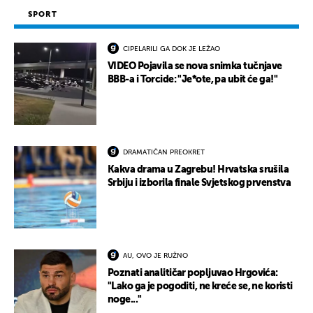
SPORT
CIPELARILI GA DOK JE LEŽAO
VIDEO Pojavila se nova snimka tučnjave
BBB-a i Torcide: "Je*ote, pa ubit će ga!"
DRAMATIČAN PREOKRET
Kakva drama u Zagrebu! Hrvatska srušila
Srbiju i izborila finale Svjetskog prvenstva
AU, OVO JE RUŽNO
Poznati analitičar popljuvao Hrgovića:
"Lako ga je pogoditi, ne kreće se, ne koristi
noge..."