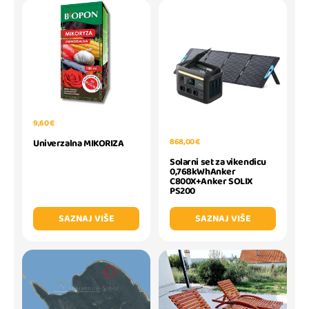
9,60 €
868,00 €
Univerzalna MIKORIZA
Solarni set za vikendicu
0,768kWhAnker
C800X+Anker SOLIX
PS200
SAZNAJ VIŠE
SAZNAJ VIŠE