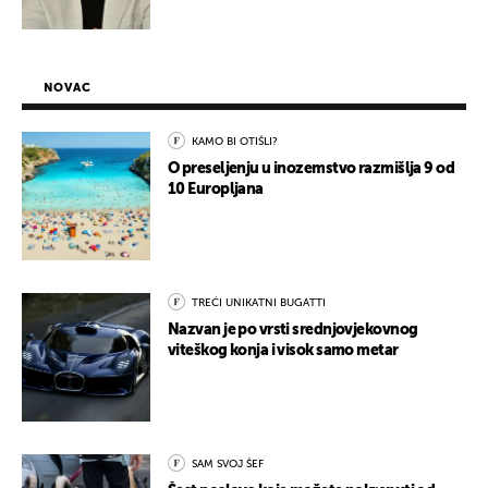
NOVAC
KAMO BI OTIŠLI?
O preseljenju u inozemstvo razmišlja 9 od
10 Europljana
TREĆI UNIKATNI BUGATTI
Nazvan je po vrsti srednjovjekovnog
viteškog konja i visok samo metar
SAM SVOJ ŠEF