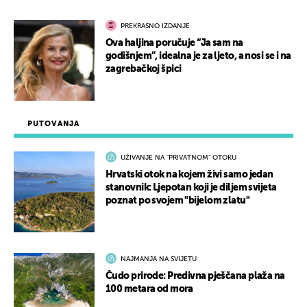
PREKRASNO IZDANJE
Ova haljina poručuje “Ja sam na
godišnjem”, idealna je za ljeto, a nosi se i na
zagrebačkoj špici
PUTOVANJA
UŽIVANJE NA "PRIVATNOM" OTOKU
Hrvatski otok na kojem živi samo jedan
stanovnik: Ljepotan koji je diljem svijeta
poznat po svojem "bijelom zlatu"
NAJMANJA NA SVIJETU
Čudo prirode: Predivna pješčana plaža na
100 metara od mora