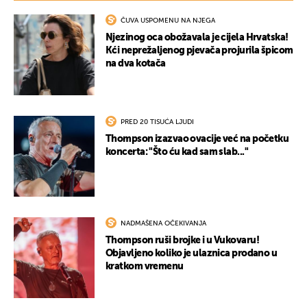
ČUVA USPOMENU NA NJEGA
Njezinog oca obožavala je cijela Hrvatska!
Kći neprežaljenog pjevača projurila špicom
na dva kotača
PRED 20 TISUĆA LJUDI
Thompson izazvao ovacije već na početku
koncerta: "Što ću kad sam slab..."
NADMAŠENA OČEKIVANJA
Thompson ruši brojke i u Vukovaru!
Objavljeno koliko je ulaznica prodano u
kratkom vremenu