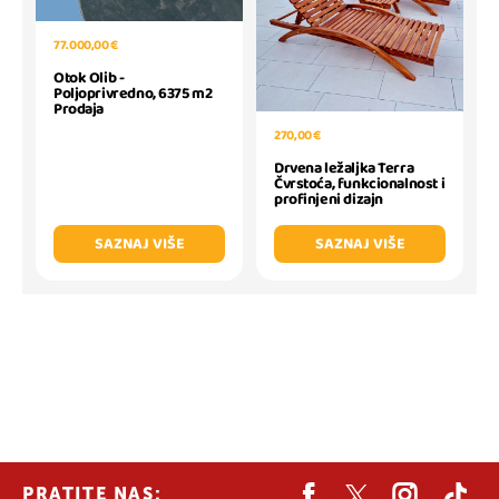
77.000,00 €
Otok Olib -
Poljoprivredno, 6375 m2
Prodaja
270,00 €
Drvena ležaljka Terra
Čvrstoća, funkcionalnost i
profinjeni dizajn
SAZNAJ VIŠE
SAZNAJ VIŠE
PRATITE NAS: