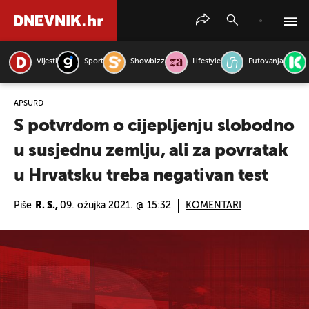
Vijesti
Sport
Showbizz
Lifestyle
Putovanja
PRETRAŽITE VIJESTI
APSURD
S potvrdom o cijepljenju slobodno
u susjednu zemlju, ali za povratak
u Hrvatsku treba negativan test
Piše
R. S.,
09. ožujka 2021. @ 15:32
KOMENTARI