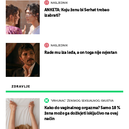
NASLJEDNIK
ANKETA: Koju ženu bi Serhat trebao
izabrati?
NASLJEDNIK
Rade mu iza leđa, a on toga nije svjestan
ZDRAVLJE
"VRHUNAC" ŽENSKOG SEKSUALNOG ISKUSTVA
Kako do vaginalnog orgazma? Samo 18 %
žena može ga doživjeti isključivo na ovaj
način