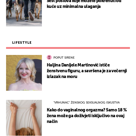
Šest poslova koje možete pokrenuti od
kuće uz minimalna ulaganja
LIFESTYLE
POPUT SIRENE
Haljina Danijele Martinović ističe
ženstvenu figuru, a savršena je za večernji
izlazak na moru
"VRHUNAC" ŽENSKOG SEKSUALNOG ISKUSTVA
Kako do vaginalnog orgazma? Samo 18 %
žena može ga doživjeti isključivo na ovaj
način