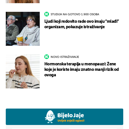
STUDIJA NA GOTOVO 1.900 OSOBA
Ljudi koji redovito rade ovo imaju “mlađi”
organizam, pokazuje istraživanje
NOVO ISTRAŽIVANJE
Hormonska terapija u menopauzi: Žene
koje je koriste imaju znatno manji rizik od
ovoga