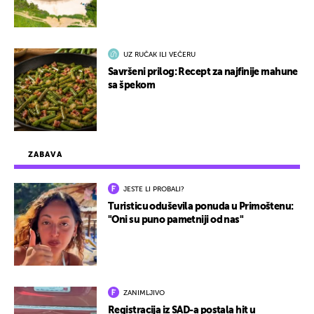
UZ RUČAK ILI VEČERU
Savršeni prilog: Recept za najfinije mahune
sa špekom
ZABAVA
JESTE LI PROBALI?
Turisticu oduševila ponuda u Primoštenu:
"Oni su puno pametniji od nas"
ZANIMLJIVO
Registracija iz SAD-a postala hit u