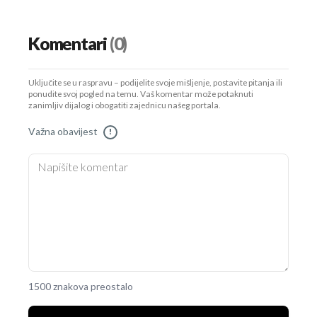
Komentari
(0)
Uključite se u raspravu – podijelite svoje mišljenje, postavite pitanja ili
ponudite svoj pogled na temu. Vaš komentar može potaknuti
zanimljiv dijalog i obogatiti zajednicu našeg portala.
Važna obavijest
!
1500 znakova preostalo