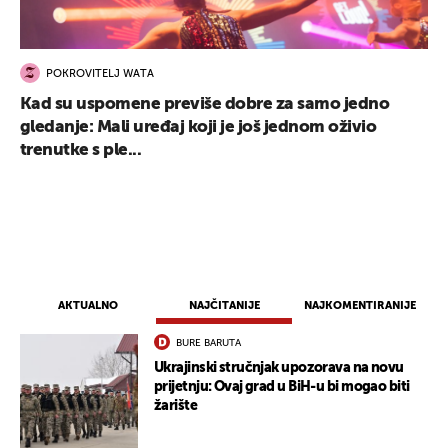
POKROVITELJ WATA
Kad su uspomene previše dobre za samo jedno
gledanje: Mali uređaj koji je još jednom oživio
trenutke s ple...
AKTUALNO
NAJČITANIJE
NAJKOMENTIRANIJE
BURE BARUTA
Ukrajinski stručnjak upozorava na novu
prijetnju: Ovaj grad u BiH-u bi mogao biti
žarište