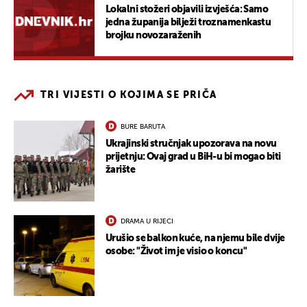
Lokalni stožeri objavili izvješća: Samo
jedna županija bilježi troznamenkastu
brojku novozaraženih
TRI VIJESTI O KOJIMA SE PRIČA
BURE BARUTA
Ukrajinski stručnjak upozorava na novu
prijetnju: Ovaj grad u BiH-u bi mogao biti
žarište
DRAMA U RIJECI
Urušio se balkon kuće, na njemu bile dvije
osobe: "Život im je visio o koncu"