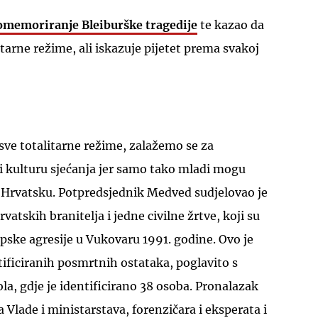
omemoriranje Bleiburške tragedije
te kazao da
tarne režime, ali iskazuje pijetet prema svakoj
UKLJUČITE NOTIFIKACIJE
ve totalitarne režime, zalažemo se za
i i kulturu sjećanja jer samo tako mladi mogu
lo Hrvatsku. Potpredsjednik Medved sudjelovao je
rvatskih branitelja i jedne civilne žrtve, koji su
rpske agresije u Vukovaru 1991. godine. Ovo je
tificiranih posmrtnih ostataka, poglavito s
la, gdje je identificirano 38 osoba. Pronalazak
a Vlade i ministarstava, forenzičara i eksperata i