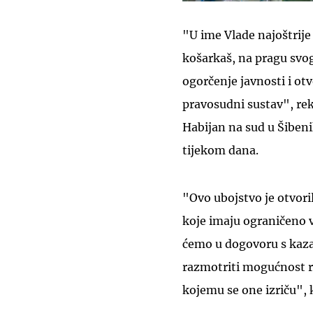
"U ime Vlade najoštrij
košarkaš, na pragu svog
ogorčenje javnosti i otv
pravosudni sustav", rek
Habijan na sud u Šibenik
tijekom dana.
"Ovo ubojstvo je otvori
koje imaju ograničeno v
ćemo u dogovoru s kaza
razmotriti mogućnost re
kojemu se one izriču", 