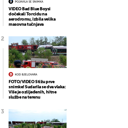
POJAVILA SE SNIMKA
VIDEO Bad Blue Boysi
dočekali Torcidu na
aerodromu, izbila velika
masovna tučnjava
KOD BJELOVARA
FOTO/VIDEO Stižu prve
snimke! Sudarila se dva vlaka:
Više je ozlijeđenih, hitne
službe na terenu