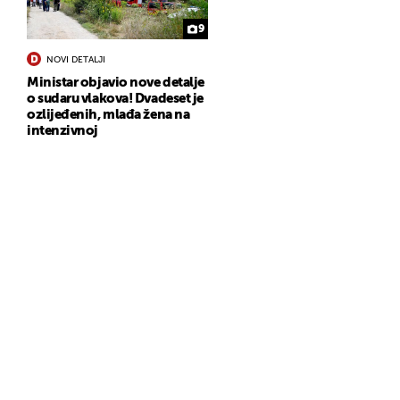
9
NOVI DETALJI
Ministar objavio nove detalje
o sudaru vlakova! Dvadeset je
ozlijeđenih, mlađa žena na
intenzivnoj