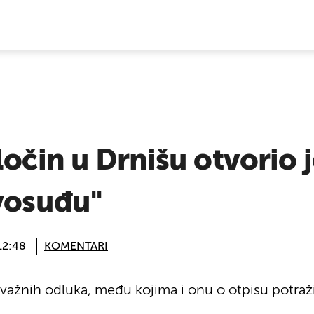
E VIJESTI
ločin u Drnišu otvorio 
avosuđu"
12:48
KOMENTARI
o važnih odluka, među kojima i onu o otpisu potraž