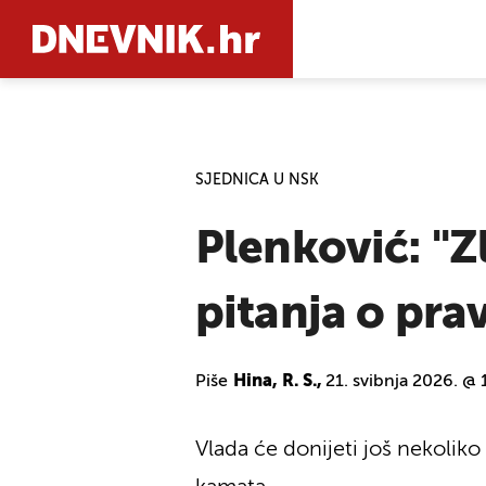
PRETRAŽIT
SJEDNICA U NSK
Plenković: "Z
pitanja o pr
Piše
Hina, R. S.,
21. svibnja 2026. @ 
Vlada će donijeti još nekolik