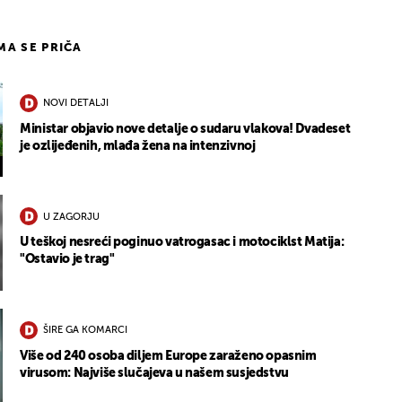
IMA SE PRIČA
NOVI DETALJI
Ministar objavio nove detalje o sudaru vlakova! Dvadeset
je ozlijeđenih, mlađa žena na intenzivnoj
U ZAGORJU
U teškoj nesreći poginuo vatrogasac i motociklst Matija:
"Ostavio je trag"
ŠIRE GA KOMARCI
Više od 240 osoba diljem Europe zaraženo opasnim
virusom: Najviše slučajeva u našem susjedstvu