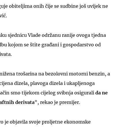
uje obiteljima onih čije se sudbine još uvijek ne
vić.
sku sjednicu Vlade održanu ranije ovoga tjedna
dbu kojom se štite građani i gospodarstvo od
ivata.
ižena trošarina na bezolovni motorni benzin, a
cijena dizela, plavoga dizela i ukapljenoga
način smo tijekom cijelog svibnja osigurali
da ne
naftnih derivata
", rekao je premijer.
o je objavila svoje proljetne ekonomske