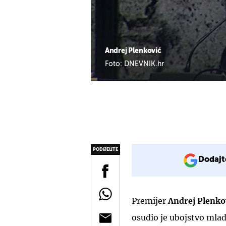
Andrej Plenković
Foto: DNEVNIK.hr
PODIJELITE
Dodajt
Premijer
Andrej Plenko
osudio je ubojstvo mlad