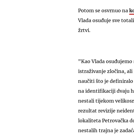
Potom se osvrnuo na
k
Vlada osuđuje sve totali
žrtvi.
"Kao Vlada osuđujemo s
istraživanje zločina, al
naučiti što je definira
na identifikaciji dvaju h
nestali tijekom velikos
rezultat revizije neiden
lokaliteta Petrovačka do
nestalih trajna je zadać