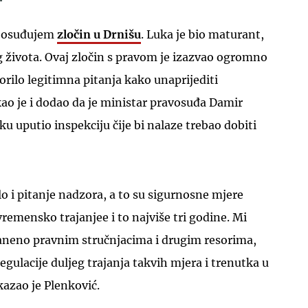
e osuđujem
zločin u Drnišu
. Luka je bio maturant,
 života. Ovaj zločin s pravom je izazvao ogromno
orilo legitimna pitanja kako unaprijediti
ao je i dodao da je ministar pravosuđa Damir
u uputio inspekciju čije bi nalaze trebao dobiti
lo i pitanje nadzora, a to su sigurnosne mjere
remensko trajanjee i to najviše tri godine. Mi
neno pravnim stručnjacima i drugim resorima,
gulacije duljeg trajanja takvih mjera i trenutka u
kazao je Plenković.