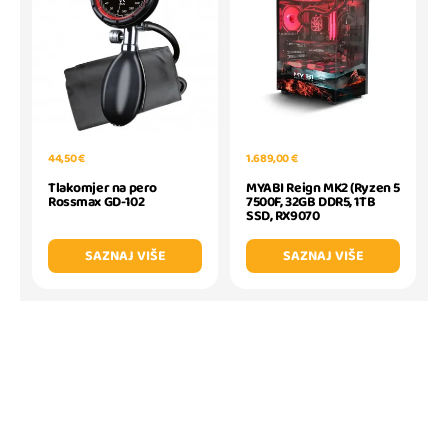
44,50 €
1.689,00 €
Tlakomjer na pero
MYABI Reign MK2 (Ryzen 5
Rossmax GD-102
7500F, 32GB DDR5, 1TB
SSD, RX9070
SAZNAJ VIŠE
SAZNAJ VIŠE