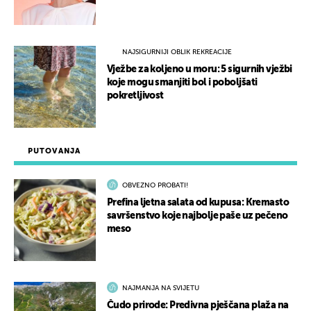
NAJSIGURNIJI OBLIK REKREACIJE
Vježbe za koljeno u moru: 5 sigurnih vježbi
koje mogu smanjiti bol i poboljšati
pokretljivost
PUTOVANJA
OBVEZNO PROBATI!
Prefina ljetna salata od kupusa: Kremasto
savršenstvo koje najbolje paše uz pečeno
meso
NAJMANJA NA SVIJETU
Čudo prirode: Predivna pješčana plaža na