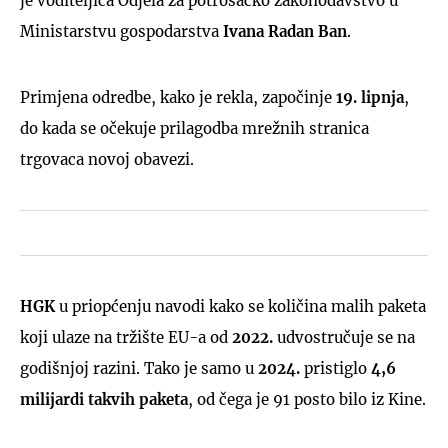
je voditeljica Odjela za potrošačko zakonodavstvo u
Ministarstvu gospodarstva
Ivana Radan Ban
.
Primjena odredbe, kako je rekla, započinje
19. lipnja
,
do kada se očekuje prilagodba mrežnih stranica
trgovaca novoj obavezi.
HGK
u priopćenju navodi kako se količina malih paketa
koji ulaze na tržište EU-a od
2022.
udvostručuje se na
godišnjoj razini. Tako je samo u
2024.
pristiglo
4,6
milijardi takvih paketa
, od čega je 91 posto bilo iz Kine.