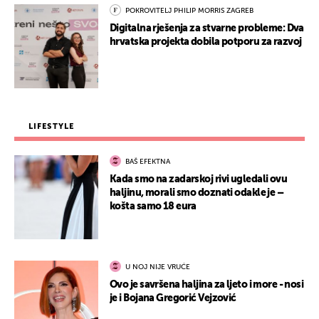
POKROVITELJ PHILIP MORRIS ZAGREB
Digitalna rješenja za stvarne probleme: Dva
hrvatska projekta dobila potporu za razvoj
LIFESTYLE
BAŠ EFEKTNA
Kada smo na zadarskoj rivi ugledali ovu
haljinu, morali smo doznati odakle je –
košta samo 18 eura
U NOJ NIJE VRUĆE
Ovo je savršena haljina za ljeto i more - nosi
je i Bojana Gregorić Vejzović