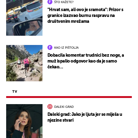
ŠTO KAŽETE?
"Hrvat sam, ali ovo je sramota": Prizor s
granice izazvao burnu raspravu na
društvenim mrežama
KAO IZ PIŠTOLJA
Dobacila komentar trudnici bez noge, a
muž ispalio odgovor kao da je samo
čekao…
TV
DALEKI GRAD
Daleki grad: Jako je ljuta jer se miješa u
njezine stvari