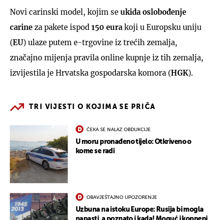
Novi carinski model, kojim se
ukida oslobođenje
carine
za pakete ispod
150
eura
koji u Europsku uniju
(
EU
) ulaze putem e-trgovine iz trećih zemalja,
značajno mijenja pravila online kupnje iz tih zemalja,
izvijestila je Hrvatska gospodarska komora (
HGK
).
TRI VIJESTI O KOJIMA SE PRIČA
ČEKA SE NALAZ OBDUKCIJE
U moru pronađeno tijelo: Otkriveno o
kome se radi
OBAVJEŠTAJNO UPOZORENJE
Uzbuna na istoku Europe: Rusija bi mogla
napasti, a poznato i kada! Moguć i kopneni