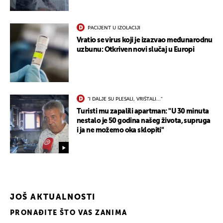
PACIJENT U IZOLACIJI
Vratio se virus koji je izazvao međunarodnu
uzbunu: Otkriven novi slučaj u Europi
"I DALJE SU PLESALI, VRIŠTALI..."
Turisti mu zapalili apartman: "U 30 minuta
nestalo je 50 godina našeg života, supruga
i ja ne možemo oka sklopiti"
JOŠ AKTUALNOSTI
PRONAĐITE ŠTO VAS ZANIMA