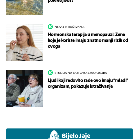
pokretljivost
NOVO ISTRAŽIVANJE
Hormonska terapija u menopauzi: Žene
koje je koriste imaju znatno manji rizik od
ovoga
STUDIJA NA GOTOVO 1.900 OSOBA
Ljudi koji redovito rade ovo imaju “mlađi”
organizam, pokazuje istraživanje