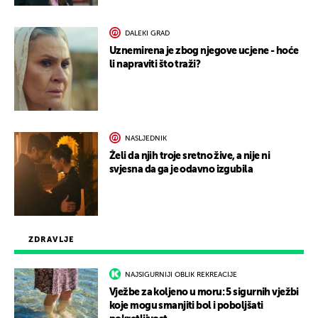
DALEKI GRAD
Uznemirena je zbog njegove ucjene - hoće
li napraviti što traži?
NASLJEDNIK
Želi da njih troje sretno žive, a nije ni
svjesna da ga je odavno izgubila
ZDRAVLJE
NAJSIGURNIJI OBLIK REKREACIJE
Vježbe za koljeno u moru: 5 sigurnih vježbi
koje mogu smanjiti bol i poboljšati