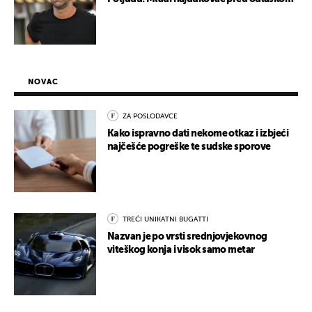
NOVAC
ZA POSLODAVCE
Kako ispravno dati nekome otkaz i izbjeći
najčešće pogreške te sudske sporove
TREĆI UNIKATNI BUGATTI
Nazvan je po vrsti srednjovjekovnog
viteškog konja i visok samo metar