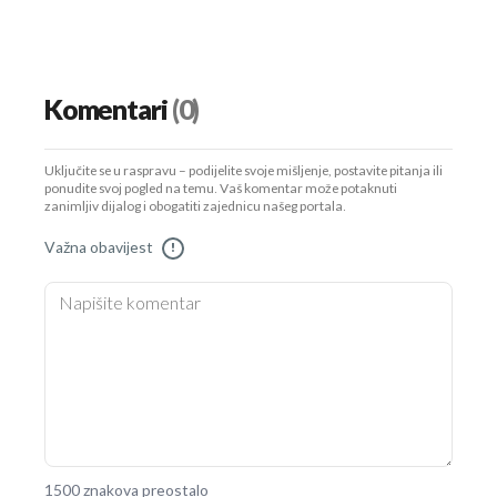
Komentari
(0)
Uključite se u raspravu – podijelite svoje mišljenje, postavite pitanja ili
ponudite svoj pogled na temu. Vaš komentar može potaknuti
zanimljiv dijalog i obogatiti zajednicu našeg portala.
Važna obavijest
!
1500 znakova preostalo