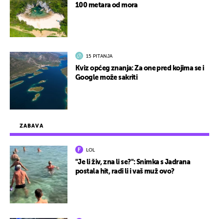
100 metara od mora
15 PITANJA
Kviz općeg znanja: Za one pred kojima se i
Google može sakriti
ZABAVA
LOL
"Je li živ, zna li se?": Snimka s Jadrana
postala hit, radi li i vaš muž ovo?