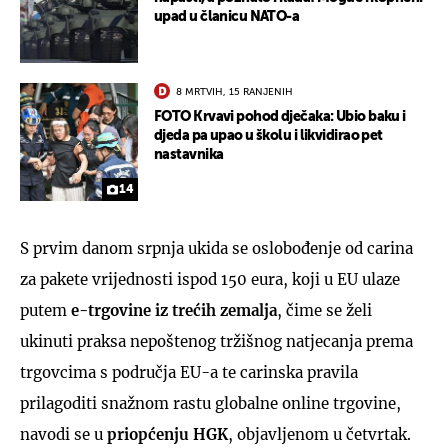
upad u članicu NATO-a
8 MRTVIH, 15 RANJENIH
FOTO Krvavi pohod dječaka: Ubio baku i
djeda pa upao u školu i likvidirao pet
nastavnika
14
S prvim danom srpnja ukida se oslobođenje od carina
za pakete vrijednosti ispod 150 eura, koji u EU ulaze
putem
e-trgovine iz trećih zemalja
, čime se želi
ukinuti praksa nepoštenog tržišnog natjecanja prema
trgovcima s područja EU-a te carinska pravila
prilagoditi snažnom rastu globalne online trgovine,
navodi se u
priopćenju HGK
, objavljenom u četvrtak.