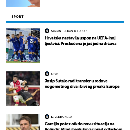
SPORT
SJAJAN TJEDAN U EUROPI
Hrvatska nastavila uspon na UEFA-inoj
ljestvici: Preskočena je još jedna država
OPA!
Josip Šutalo radi transfer u redove
nogometnog diva i bivšeg prvaka Europe
IZ VEDRA NEBA
Garcijin potez otkrio novu situaciju na
Poljudu: Mladi hajdukovac pred odlaskom