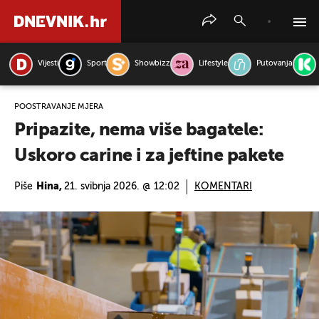
Vijesti
Sport
Showbizz
Lifestyle
Putovanja
PRETRAŽITE VIJESTI
POOŠTRAVANJE MJERA
Pripazite, nema više bagatele:
Uskoro carine i za jeftine pakete
Piše
Hina,
21. svibnja 2026. @ 12:02
KOMENTARI