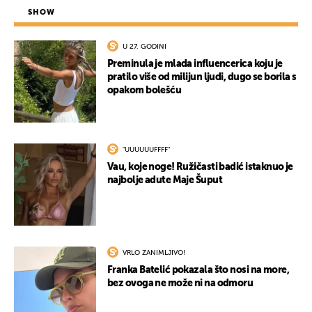
SHOW
U 27. GODINI
Preminula je mlada influencerica koju je
pratilo više od milijun ljudi, dugo se borila s
opakom bolešću
"UUUUUUFFFF"
Vau, koje noge! Ružičasti badić istaknuo je
najbolje adute Maje Šuput
VRLO ZANIMLJIVO!
Franka Batelić pokazala što nosi na more,
bez ovoga ne može ni na odmoru