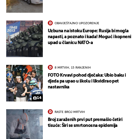
OBAVJEŠTAJNO UPOZORENJE
Uzbuna na istoku Europe: Rusija bi mogla
napasti, a poznato i kada! Moguć i kopneni
upad u članicu NATO-a
8 MRTVIH, 15 RANJENIH
FOTO Krvavi pohod dječaka: Ubio baku i
djeda pa upao u školu i likvidirao pet
nastavnika
14
RASTE BROJ MRTVIH
Broj zaraženih prvi put premašio četiri
tisuće: Širi se smrtonosna epidemija