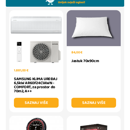
84,00 €
Jastuk 70x90cm
1.881,00 €
SAMSUNG KLIMA UREĐAJ
6,5kW AR60F24C1AWN -
COMFORT, za prostor do
70m2, A++
SAZNAJ VIŠE
SAZNAJ VIŠE