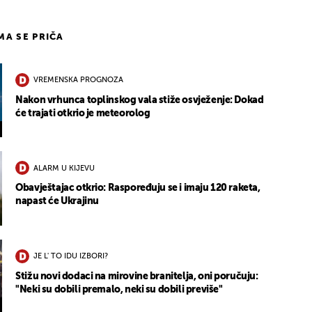
IMA SE PRIČA
VREMENSKA PROGNOZA
Nakon vrhunca toplinskog vala stiže osvježenje: Dokad
će trajati otkrio je meteorolog
ALARM U KIJEVU
Obavještajac otkrio: Raspoređuju se i imaju 120 raketa,
napast će Ukrajinu
JE L' TO IDU IZBORI?
Stižu novi dodaci na mirovine branitelja, oni poručuju:
"Neki su dobili premalo, neki su dobili previše"