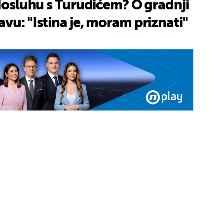
 dosluhu s Turudićem? O gradnji
vu: "Istina je, moram priznati"