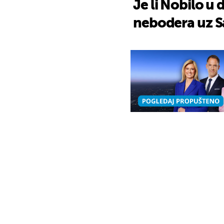
Je li Nobilo u
nebodera uz Sa