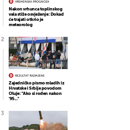
VREMENSKA PROGNOZA
Nakon vrhunca toplinskog
vala stiže osvježenje: Dokad
će trajati otkrio je
meteorolog
REZULTAT RAZMJENE
Zajedničko pismo mladih iz
Hrvatske i Srbije povodom
Oluje: "Ako si rođen nakon
'95..."