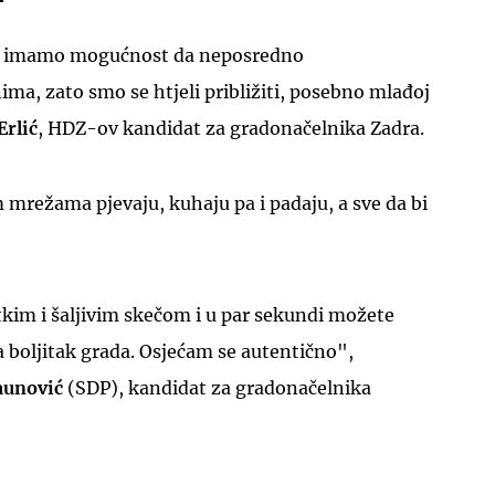
e imamo mogućnost da neposredno
a, zato smo se htjeli približiti, posebno mlađoj
Erlić
, HDZ-ov kandidat za gradonačelnika Zadra.
m mrežama pjevaju, kuhaju pa i padaju, a sve da bi
kim i šaljivim skečom i u par sekundi možete
za boljitak grada. Osjećam se autentično",
aunović
(SDP), kandidat za gradonačelnika