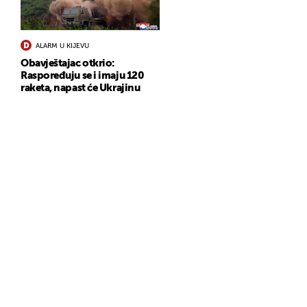
ALARM U KIJEVU
Obavještajac otkrio:
Raspoređuju se i imaju 120
raketa, napast će Ukrajinu