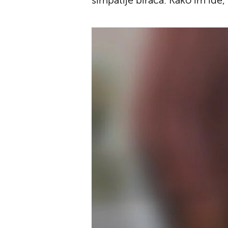
simpatije birača. Kako im ide,