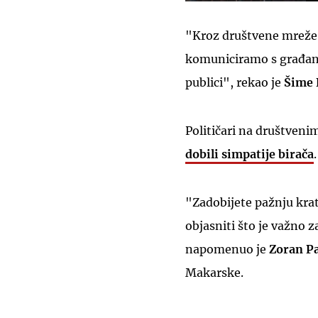
"Kroz društvene mrež
komuniciramo s građanim
publici", rekao je
Šime 
Političari na društveni
dobili simpatije birača
.
"Zadobijete pažnju krat
objasniti što je važno 
napomenuo je
Zoran P
Makarske.