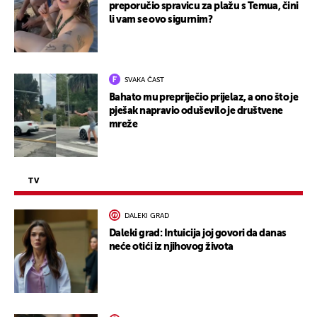
preporučio spravicu za plažu s Temua, čini
li vam se ovo sigurnim?
SVAKA ČAST
Bahato mu prepriječio prijelaz, a ono što je
pješak napravio oduševilo je društvene
mreže
TV
DALEKI GRAD
Daleki grad: Intuicija joj govori da danas
neće otići iz njihovog života