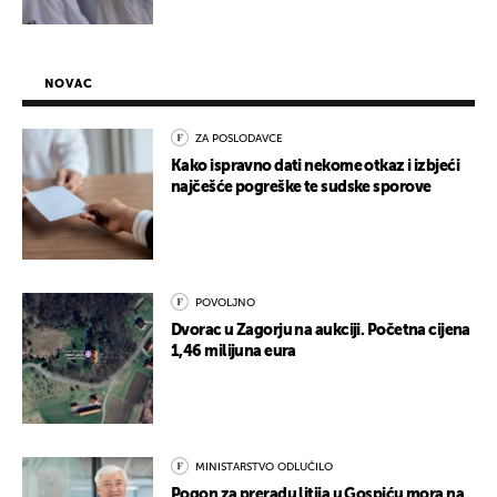
NOVAC
ZA POSLODAVCE
Kako ispravno dati nekome otkaz i izbjeći
najčešće pogreške te sudske sporove
POVOLJNO
Dvorac u Zagorju na aukciji. Početna cijena
1,46 milijuna eura
MINISTARSTVO ODLUČILO
Pogon za preradu litija u Gospiću mora na