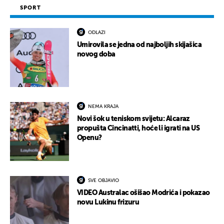
SPORT
ODLAZI
Umirovila se jedna od najboljih skijašica
novog doba
NEMA KRAJA
Novi šok u teniskom svijetu: Alcaraz
propušta Cincinatti, hoće li igrati na US
Openu?
SVE OBJAVIO
VIDEO Australac ošišao Modrića i pokazao
novu Lukinu frizuru