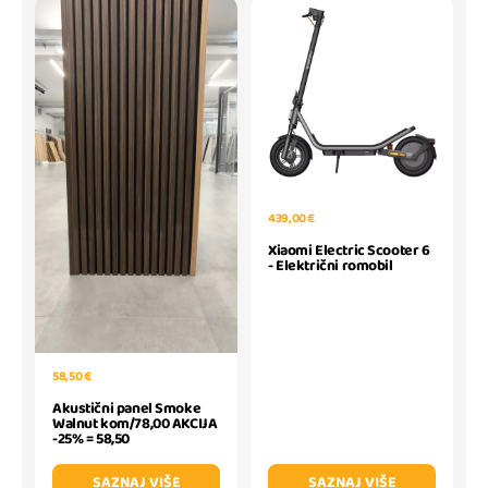
439,00 €
Xiaomi Electric Scooter 6
- Električni romobil
58,50 €
Akustični panel Smoke
Walnut kom/78,00 AKCIJA
-25% = 58,50
SAZNAJ VIŠE
SAZNAJ VIŠE