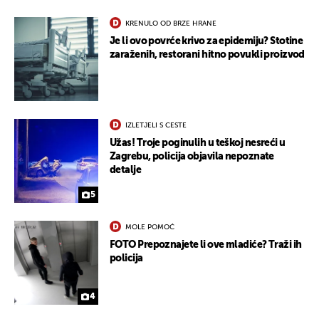
KRENULO OD BRZE HRANE
Je li ovo povrće krivo za epidemiju? Stotine
zaraženih, restorani hitno povukli proizvod
IZLETJELI S CESTE
Užas! Troje poginulih u teškoj nesreći u
UKLJUČITE NOTIFIKACIJE
Zagrebu, policija objavila nepoznate
detalje
5
MOLE POMOĆ
FOTO Prepoznajete li ove mladiće? Traži ih
policija
4