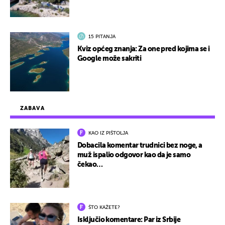
15 PITANJA
Kviz općeg znanja: Za one pred kojima se i
Google može sakriti
ZABAVA
KAO IZ PIŠTOLJA
Dobacila komentar trudnici bez noge, a
muž ispalio odgovor kao da je samo
čekao…
ŠTO KAŽETE?
Isključio komentare: Par iz Srbije