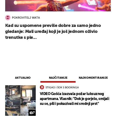
POKROVITELJ WATA
Kad su uspomene previše dobre za samo jedno
gledanje: Mali uređaj koji je još jednom oživio
trenutke s ple...
AKTUALNO
NAJČITANIJE
NAJKOMENTIRANIJE
STIGAO I ŠOK S BOOKINGA
VIDEO Gošća izazvala požar luksuznog
apartmana. Vlasnik: "Dok je gorjelo, smijali
su se, pili i pokazivali mi srednji prst"
7