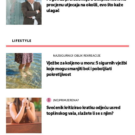
procjenu utjecaja na okoliš, evo što kaže
ulagač
LIFESTYLE
NAJSIGURNIJI OBLIK REKREACIJE
Vježbe za koljeno u moru: 5 sigurnih vježbi
koje mogu smanjiti bol i poboljšati
pokretljivost
(NE)PRIMJERENA?
Svećenik kritizirao kratku odjeću usred
toplinskog vala, slažete li se s njim?