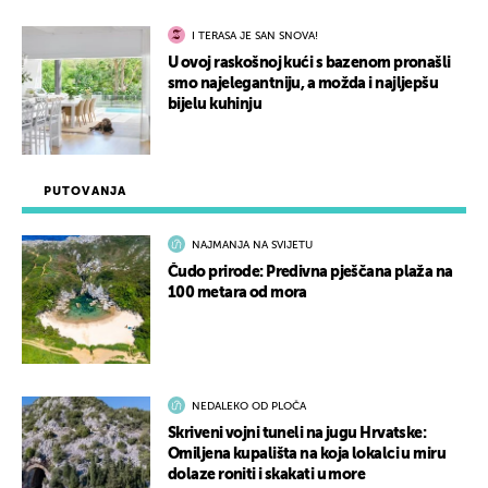
I TERASA JE SAN SNOVA!
U ovoj raskošnoj kući s bazenom pronašli
smo najelegantniju, a možda i najljepšu
bijelu kuhinju
PUTOVANJA
NAJMANJA NA SVIJETU
Čudo prirode: Predivna pješčana plaža na
100 metara od mora
NEDALEKO OD PLOČA
Skriveni vojni tuneli na jugu Hrvatske:
Omiljena kupališta na koja lokalci u miru
dolaze roniti i skakati u more