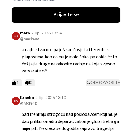
Prijavite se
mara
2. lip. 2026 13:54
MA
@markana
a dajte stvarno...pa još sad čovjeka i teretite s
glupostima, kao da mu je malo šoka. pa dokle će to.
češljajte druge nezakonite radnje na koje svjesno
zatvarate oči.
1
0
ODGOVORITE
Branko
2. lip. 2026 13:13
BR
@MG940
Sad treniraju strogoću nad poslodavcem koji mu je
dao priliku zaraditi đeparac, zakon je glup i treba ga
mijenjati. Nesreća se dogodila zapravo tragedija i