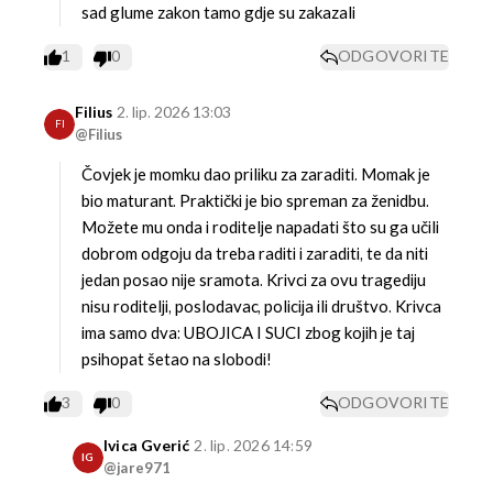
sad glume zakon tamo gdje su zakazali
1
0
ODGOVORITE
Filius
2. lip. 2026 13:03
FI
@Filius
Čovjek je momku dao priliku za zaraditi. Momak je
bio maturant. Praktički je bio spreman za ženidbu.
Možete mu onda i roditelje napadati što su ga učili
dobrom odgoju da treba raditi i zaraditi, te da niti
jedan posao nije sramota.
Krivci za ovu tragediju
nisu roditelji, poslodavac, policija ili društvo. Krivca
ima samo dva: UBOJICA I SUCI zbog kojih je taj
psihopat šetao na slobodi!
3
0
ODGOVORITE
Ivica Gverić
2. lip. 2026 14:59
IG
@jare971