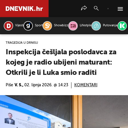
Vijesti
Sport
Showbizz
Lifestyle
Putovanja
PRETRAŽITE VIJESTI
TRAGEDIJA U DRNIŠU
Inspekcija češljala poslodavca za
kojeg je radio ubijeni maturant:
Otkrili je li Luka smio raditi
Piše
V. S.,
02. lipnja 2026. @ 14:23
KOMENTARI