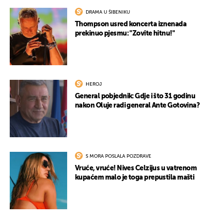
DRAMA U ŠIBENIKU
Thompson usred koncerta iznenada
prekinuo pjesmu: "Zovite hitnu!"
HEROJ
General pobjednik: Gdje i što 31 godinu
nakon Oluje radi general Ante Gotovina?
S MORA POSLALA POZDRAVE
Vruće, vruće! Nives Celzijus u vatrenom
kupaćem malo je toga prepustila mašti