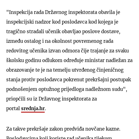
"Inspekcija rada Državnog inspektorata obavila je
inspekcijski nadzor kod poslodavca kod kojega je
tragično stradali učenik obavljao poslove dostave,
između ostalog i na okolnost povremenog rada
redovitog učenika izvan odmora čije trajanje za svaku
školsku godinu odlukom određuje ministar nadležan za
obrazovanje te je na temelju utvrđenog činjeničnog
stanja protiv poslodavca pokrenut prekršajni postupak
podnošenjem optužnog prijedloga nadležnom sudu",
priopćili su iz Državnog inspektorata za
portal
srednja.hr
.
Za takve prekršaje zakon predviđa novčane kazne.
Poslodavcima koji koriste rad učenika tijekom