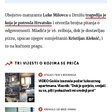
Ubojstvo maturanta
Luke Milovca
u Drnišu
tragedija je
koja je potresla Hrvatsku
i otvorila brojna pitanja o
odgovornosti. Mladića je 16. svibnja, dok je dostavljao
pizzu
, upucao njegov sumještanin
Kristijan Aleksić,
i
to na kućnom pragu.
TRI VIJESTI O KOJIMA SE PRIČA
STIGAO I ŠOK S BOOKINGA
VIDEO Gošća izazvala požar luksuznog
apartmana. Vlasnik: "Dok je gorjelo, smijali
su se, pili i pokazivali mi srednji prst"
7
KRENULO OD BRZE HRANE