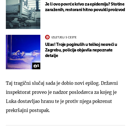
Je li ovo povrće krivo za epidemiju? Stotine
zaraženih, restorani hitno povukli proizvod
IZLETJELI S CESTE
Užas! Troje poginulih u teškoj nesreći u
Zagrebu, policija objavila nepoznate
detalje
5
Taj tragični slučaj sada je dobio novi epilog. Državni
inspektorat proveo je nadzor poslodavca za kojeg je
Luka dostavljao hranu te je protiv njega pokrenut
prekršajni postupak.