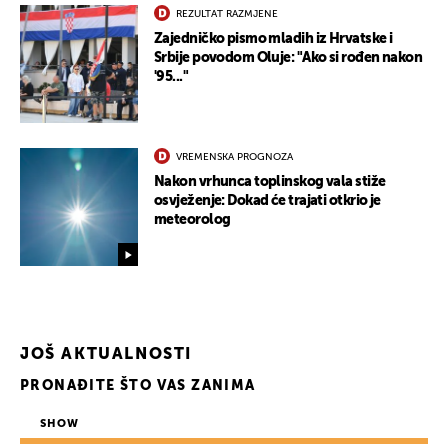
REZULTAT RAZMJENE
Zajedničko pismo mladih iz Hrvatske i
Srbije povodom Oluje: "Ako si rođen nakon
'95..."
VREMENSKA PROGNOZA
Nakon vrhunca toplinskog vala stiže
osvježenje: Dokad će trajati otkrio je
meteorolog
JOŠ AKTUALNOSTI
PRONAĐITE ŠTO VAS ZANIMA
SHOW