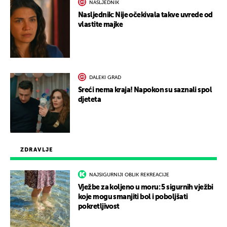
NASLJEDNIK
Nasljednik: Nije očekivala takve uvrede od
vlastite majke
DALEKI GRAD
Sreći nema kraja! Napokon su saznali spol
djeteta
ZDRAVLJE
NAJSIGURNIJI OBLIK REKREACIJE
Vježbe za koljeno u moru: 5 sigurnih vježbi
koje mogu smanjiti bol i poboljšati
pokretljivost