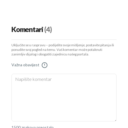
Komentari
(4)
Uključite se u raspravu – podijelite svoje mišljenje, postavite pitanja ili
ponudite svoj pogled na temu. Vaš komentar može potaknuti
zanimljiv dijalog i obogatiti zajednicu našeg portala.
Važna obavijest
!
1500 znakova preostalo