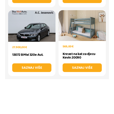
569,00 €
27.900,00 €
Krevet na kat za djecu
13072 BMW 320e Aut.
Kevin 20090
SAZNAJ VIŠE
SAZNAJ VIŠE