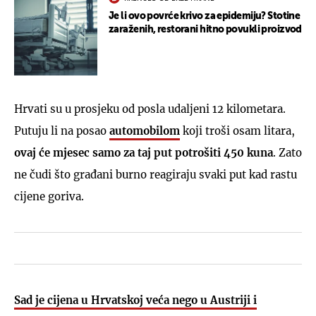
Je li ovo povrće krivo za epidemiju? Stotine
zaraženih, restorani hitno povukli proizvod
Hrvati su u prosjeku od posla udaljeni 12 kilometara.
Putuju li na posao
automobilom
koji troši osam litara,
ovaj će mjesec samo za taj put potrošiti 450 kuna
. Zato
ne čudi što građani burno reagiraju svaki put kad rastu
cijene goriva.
Sad je cijena u Hrvatskoj veća nego u Austriji i