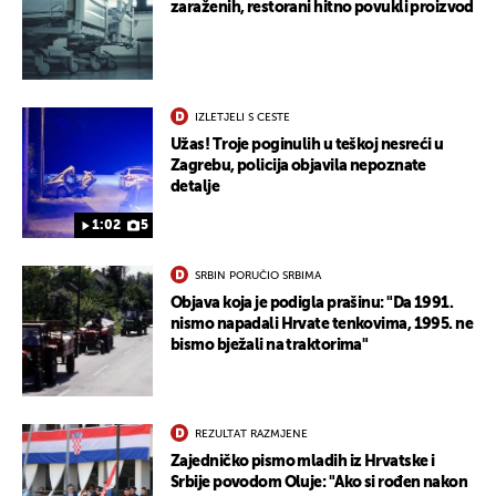
zaraženih, restorani hitno povukli proizvod
IZLETJELI S CESTE
Užas! Troje poginulih u teškoj nesreći u
Zagrebu, policija objavila nepoznate
detalje
1:02
5
SRBIN PORUČIO SRBIMA
UKLJUČITE NOTIFIKACIJE
Objava koja je podigla prašinu: "Da 1991.
nismo napadali Hrvate tenkovima, 1995. ne
bismo bježali na traktorima"
REZULTAT RAZMJENE
Zajedničko pismo mladih iz Hrvatske i
Srbije povodom Oluje: "Ako si rođen nakon