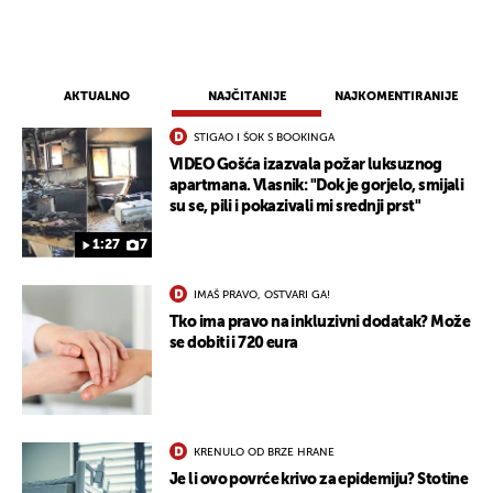
AKTUALNO
NAJČITANIJE
NAJKOMENTIRANIJE
STIGAO I ŠOK S BOOKINGA
VIDEO Gošća izazvala požar luksuznog
apartmana. Vlasnik: "Dok je gorjelo, smijali
su se, pili i pokazivali mi srednji prst"
1:27
7
IMAŠ PRAVO, OSTVARI GA!
Tko ima pravo na inkluzivni dodatak? Može
se dobiti i 720 eura
KRENULO OD BRZE HRANE
Je li ovo povrće krivo za epidemiju? Stotine