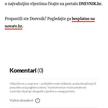
o najvažnijim vijestima čitajte na portalu
DNEVNIK.hr.
Propustili ste Dnevnik? Pogledajte ga
besplatno na
novatv.hr
.
Komentari
(0)
Uključite se u raspravu – podijelite svoje mišljenje, postavite pitanja ili
ponudite svoj pogled na temu. Vaš komentar može potaknuti
zanimljiv dijalog i obogatiti zajednicu našeg portala.
Važna obavijest
!