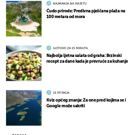
NAJMANJA NA SVIJETU
Čudo prirode: Predivna pješčana plaža na
100 metara od mora
GOTOVO ZA 15 MINUTA
Najbolja ljetna salata od graha: Brzinski
recept za dane kada je prevruće za kuhanje
15 PITANJA
Kviz općeg znanja: Za one pred kojima se i
Google može sakriti