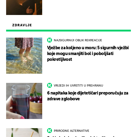
ZDRAVLJE
NAJSIGURNIJI OBLIK REKREACIJE
Vježbe za koljeno u moru: 5 sigurnih vježbi
koje mogu smanjiti bol i poboljšati
pokretljivost
VRIJEDI IH UVRSTITI U PREHRANU
6 napitaka koje dijetetičari preporučuju za
zdrave zglobove
PRIRODNE ALTERNATIVE