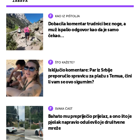
ZABAVA
KAO IZ PIŠTOLJA
Dobacila komentar trudnici bez noge, a
muž ispalio odgovor kao da je samo
čekao…
ŠTO KAŽETE?
Isključio komentare: Par iz Srbije
preporučio spravicu za plažu s Temua, čini
li vam se ovo sigurnim?
SVAKA ČAST
Bahato mu prepriječio prijelaz, a ono što je
pješak napravio oduševilo je društvene
mreže