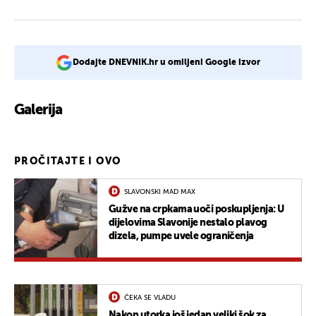
Dodajte DNEVNIK.hr u omiljeni Google izvor
Galerija
1
PROČITAJTE I OVO
SLAVONSKI MAD MAX
Gužve na crpkama uoči poskupljenja: U
dijelovima Slavonije nestalo plavog
dizela, pumpe uvele ograničenja
ČEKA SE VLADU
Nakon utorka još jedan veliki šok za