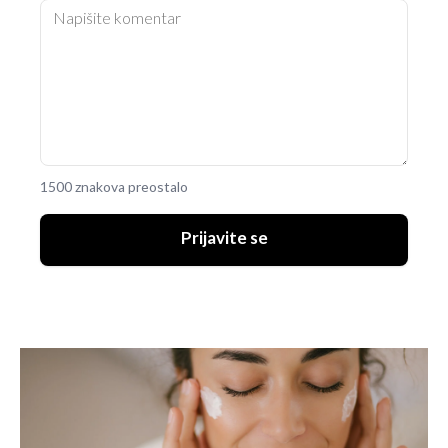
1500 znakova preostalo
Prijavite se