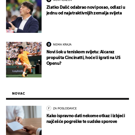
NOVI IZAZOV
Zlatko Dalić odabrao novi posao, odlazi u
jednu od najatraktivnijih zemalja svijeta
NEMA KRAJA
Novi šok u teniskom svijetu: Alcaraz
propušta Cincinatti, hoće li igrati na US
Openu?
NOVAC
ZA POSLODAVCE
Kako ispravno dati nekome otkaz i izbjeći
najčešće pogreške te sudske sporove