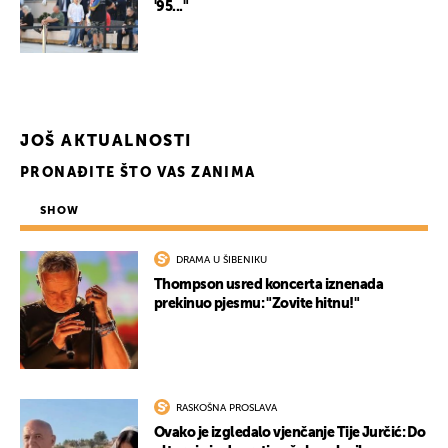
'95..."
JOŠ AKTUALNOSTI
PRONAĐITE ŠTO VAS ZANIMA
SHOW
DRAMA U ŠIBENIKU
Thompson usred koncerta iznenada
prekinuo pjesmu: "Zovite hitnu!"
RASKOŠNA PROSLAVA
Ovako je izgledalo vjenčanje Tije Jurčić: Do