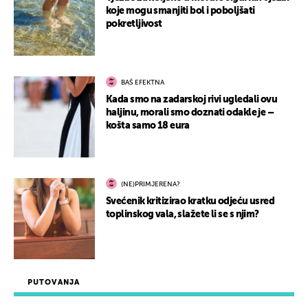
koje mogu smanjiti bol i poboljšati
pokretljivost
BAŠ EFEKTNA
Kada smo na zadarskoj rivi ugledali ovu
haljinu, morali smo doznati odakle je –
košta samo 18 eura
(NE)PRIMJERENA?
Svećenik kritizirao kratku odjeću usred
toplinskog vala, slažete li se s njim?
PUTOVANJA