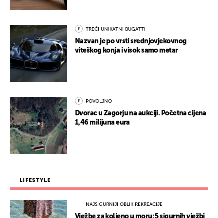
TREĆI UNIKATNI BUGATTI
Nazvan je po vrsti srednjovjekovnog
viteškog konja i visok samo metar
POVOLJNO
Dvorac u Zagorju na aukciji. Početna cijena
1,46 milijuna eura
LIFESTYLE
NAJSIGURNIJI OBLIK REKREACIJE
Vježbe za koljeno u moru: 5 sigurnih vježbi