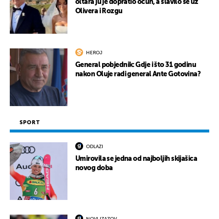
oltara ju je dopratio očuh, a slavilo se uz
Olivera i Rozgu
HEROJ
General pobjednik: Gdje i što 31 godinu
nakon Oluje radi general Ante Gotovina?
SPORT
ODLAZI
Umirovila se jedna od najboljih skijašica
novog doba