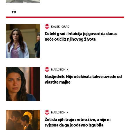
TV
DALEKI GRAD
Daleki grad: Intuicija joj govori da danas
neće otići iz njihovog života
NASLJEDNIK
Nasljednik: Nije očekivala takve uvrede od
vlastite majke
NASLJEDNIK
Želi da njih troje sretno žive, a nije ni
svjesna da ga je odavno izgubila