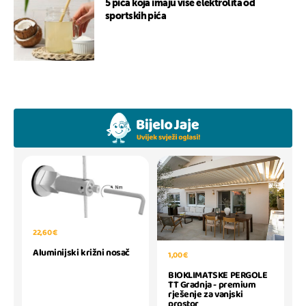
5 pića koja imaju više elektrolita od
sportskih pića
22,60 €
Aluminijski križni nosač
1,00 €
BIOKLIMATSKE PERGOLE
TT Gradnja - premium
rješenje za vanjski
prostor