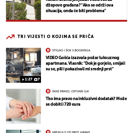
džepove građana? "Ako se održi ova
situacija, onda će biti problema"
TRI VIJESTI O KOJIMA SE PRIČA
STIGAO I ŠOK S BOOKINGA
VIDEO Gošća izazvala požar luksuznog
apartmana. Vlasnik: "Dok je gorjelo, smijali
su se, pili i pokazivali mi srednji prst"
1:27
7
IMAŠ PRAVO, OSTVARI GA!
Tko ima pravo na inkluzivni dodatak? Može
se dobiti i 720 eura
KRENULO OD BRZE HRANE