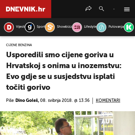
Vijesti
Sport
Showbizz
Lifestyle
Putovanja
PRETRAŽITE VIJESTI
CIJENE BENZINA
Usporedili smo cijene goriva u
Hrvatskoj s onima u inozemstvu:
Evo gdje se u susjedstvu isplati
točiti gorivo
Piše
Dino Goleš,
08. svibnja 2018. @ 13:36
KOMENTARI