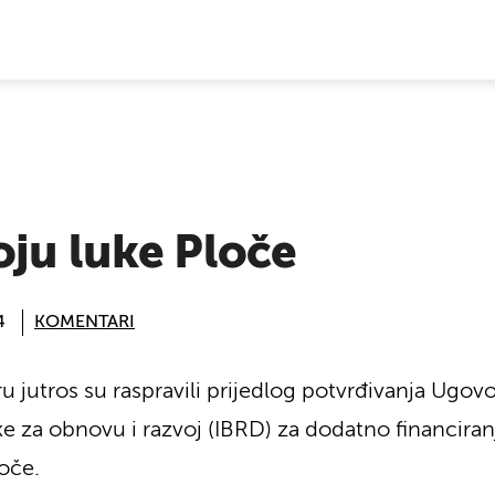
E VIJESTI
oju luke Ploče
4
KOMENTARI
 jutros su raspravili prijedlog potvrđivanja Ugo
za obnovu i razvoj (IBRD) za dodatno financiranje
loče.