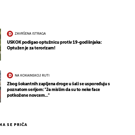
ZAVRŠENA ISTRAGA
USKOK podigao optužnicu protiv 19-godišnjaka:
Optužen je za terorizam!
NA KOKAINSKOJ RUTI
Zbog šokantnih zapljena droge u šali se uspoređuju s
poznatom serijom: "Ja mislim da su to neke face
potkožene novcem..."
IMA SE PRIČA