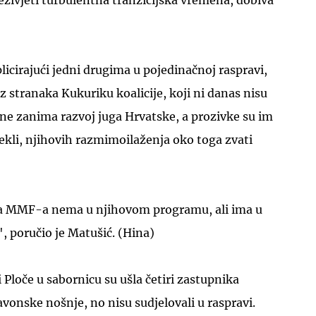
licirajući jedni drugima u pojedinačnoj raspravi,
z stranaka Kukuriku koalicije, koji ni danas nisu
h ne zanima razvoj juga Hrvatske, a prozivke su im
rekli, njihovih razmimoilaženja oko toga zvati
da MMF-a nema u njihovom programu, ali ima u
', poručio je Matušić. (Hina)
i Ploče u sabornicu su ušla četiri zastupnika
onske nošnje, no nisu sudjelovali u raspravi.