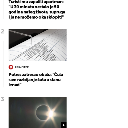
Turisti mu zapalili apartman:
"U 30 minuta nestalo je 50
godina našeg života, supruga
i ja ne možemo oka sklopiti"
PRIMORJE
Potres zatresao obalu: "Čula
sam razbijanje čaša u stanu
iznad"