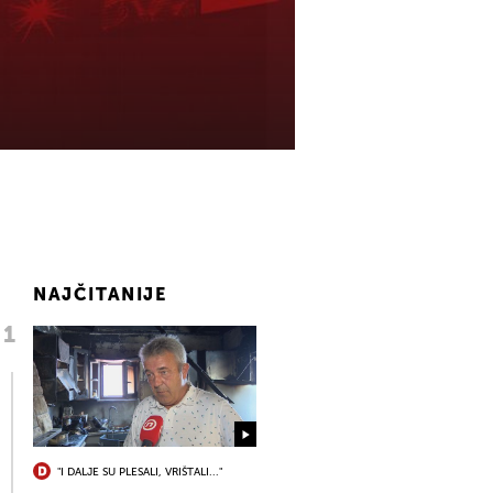
NAJČITANIJE
"I DALJE SU PLESALI, VRIŠTALI..."