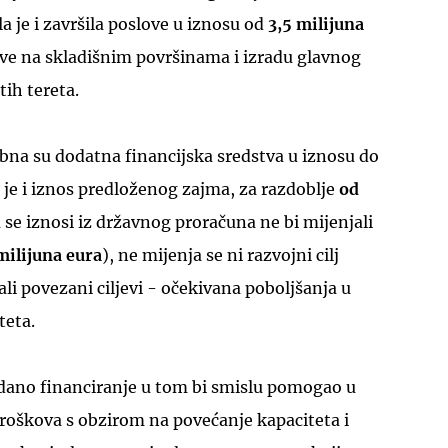
la je i završila poslove u iznosu od
3,5 milijuna
ve na skladišnim površinama i izradu glavnog
tih tereta.
bna su dodatna financijska sredstva u iznosu do
i je i iznos predloženog zajma, za razdoblje
od
u se iznosi iz državnog proračuna ne bi mijenjali
 milijuna eura
), ne mijenja se ni razvojni cilj
ćali povezani ciljevi - očekivana poboljšanja u
teta.
dano financiranje u tom bi smislu pomogao u
roškova s obzirom na povećanje kapaciteta i