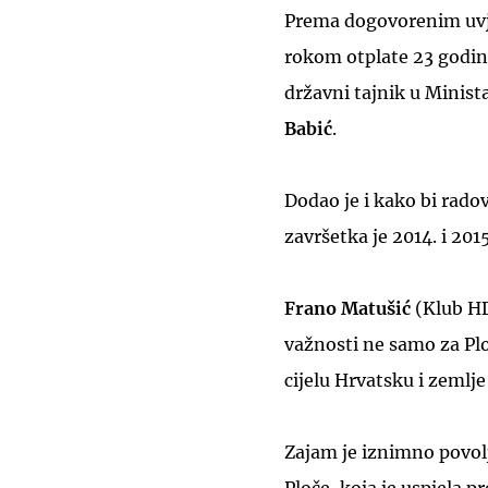
Prema dogovorenim uvje
rokom otplate 23 godine
državni tajnik u Minist
Babić
.
Dodao je i kako bi radov
završetka je 2014. i 201
Frano Matušić
(Klub HD
važnosti ne samo za Pl
cijelu Hrvatsku i zemlje
Zajam je iznimno povol
Ploče, koja je uspjela p