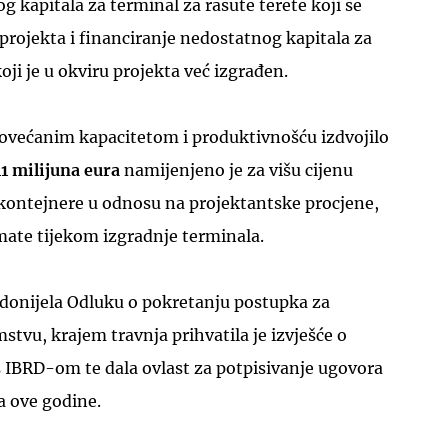
g kapitala za terminal za rasute terete koji se
 projekta i financiranje nedostatnog kapitala za
ji je u okviru projekta već izgrađen.
povećanim kapacitetom i produktivnošću izdvojilo
11 milijuna eura
namijenjeno je za višu cijenu
 kontejnere u odnosu na projektantske procjene,
ate tijekom izgradnje terminala.
 i donijela Odluku o pokretanju postupka za
stvu, krajem travnja prihvatila je izvješće o
IBRD-om te dala ovlast za potpisivanje ugovora
na ove godine.