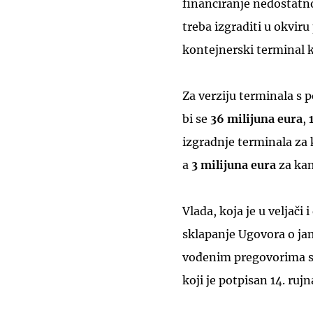
financiranje nedostatno
treba izgraditi u okviru
kontejnerski terminal ko
Za verziju terminala s 
bi se
36 milijuna eura
,
izgradnje terminala za
a
3 milijuna eura
za kam
Vlada, koja je u veljači
sklapanje Ugovora o jam
vođenim pregovorima s 
koji je potpisan 14. ruj