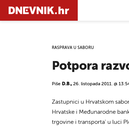
PRETRAŽIT
RASPRAVA U SABORU
Potpora razv
Piše
D.B.,
26. listopada 2011. @ 13:5
Zastupnici u Hrvatskom saboru
Hrvatske i Međunarodne banke 
trgovine i transporta' u luci P