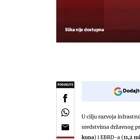
Slika nije dostupna
PODIJELITE
Dodajt
U cilju razvoja infrastru
sredstvima državnog pr
kuna
) i EBRD-a (
11,2 m