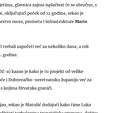
tima, glavnica zajma isplaćivat će se obročno, s
, uključujući poček od 12 godina, rekao je
arstvu mora, prometa i infrastrukture
Mario
UKLJUČITE NOTIFIKACIJE
i trebali započeti već za nekoliko dana, a rok
5. godine.
Z-a) kazao je kako je to projekt od velike
oče i Dubrovačko-neretvansku županiju već za
 s kojima Hrvatska graniči.
jan, rekao je Matušić dodajući kako time Luka
reživjeti turbulentna tranzicijska vremena, dobiva