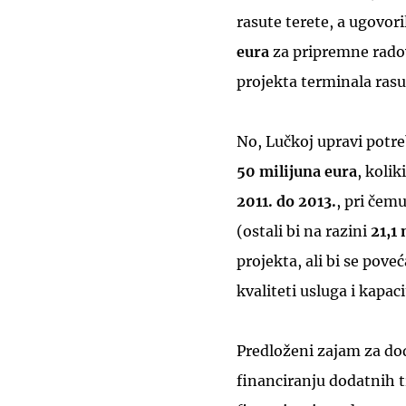
rasute terete, a ugovori
eura
za pripremne rado
projekta terminala rasu
No, Lučkoj upravi potre
50 milijuna eura
, kolik
2011. do 2013.
, pri čem
(ostali bi na razini
21,1
projekta, ali bi se pove
kvaliteti usluga i kapaci
Predloženi zajam za do
financiranju dodatnih t