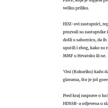
veliku priliku.
HDZ-ovi zastupnici, rep
prozvali su zastupnike i
došli u sabornicu, da i
uputili i zbog, kako su 
MMF u Hrvatsku ili ne.
'Oni (Kukuriku) kažu 
glavama, što je još gore
Pred kraj rasprave o luc
HDSSB-a odjevena u slav