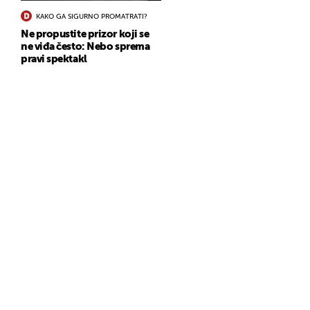
KAKO GA SIGURNO PROMATRATI?
Ne propustite prizor koji se
ne viđa često: Nebo sprema
pravi spektakl