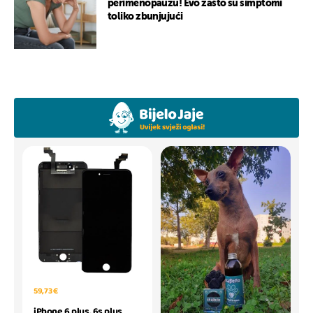
perimenopauzu! Evo zašto su simptomi
toliko zbunjujući
59,73 €
iPhone 6 plus, 6s plus