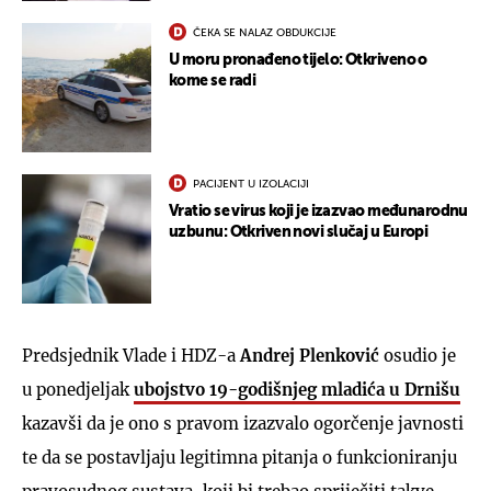
ČEKA SE NALAZ OBDUKCIJE
U moru pronađeno tijelo: Otkriveno o
kome se radi
PACIJENT U IZOLACIJI
Vratio se virus koji je izazvao međunarodnu
uzbunu: Otkriven novi slučaj u Europi
Predsjednik Vlade i HDZ-a
Andrej Plenković
osudio je
u ponedjeljak
ubojstvo 19-godišnjeg mladića u Drnišu
kazavši da je ono s pravom izazvalo ogorčenje javnosti
te da se postavljaju legitimna pitanja o funkcioniranju