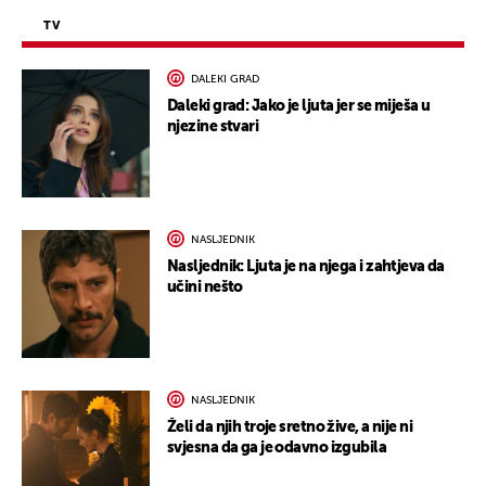
TV
DALEKI GRAD
Daleki grad: Jako je ljuta jer se miješa u
njezine stvari
NASLJEDNIK
Nasljednik: Ljuta je na njega i zahtjeva da
učini nešto
NASLJEDNIK
Želi da njih troje sretno žive, a nije ni
svjesna da ga je odavno izgubila