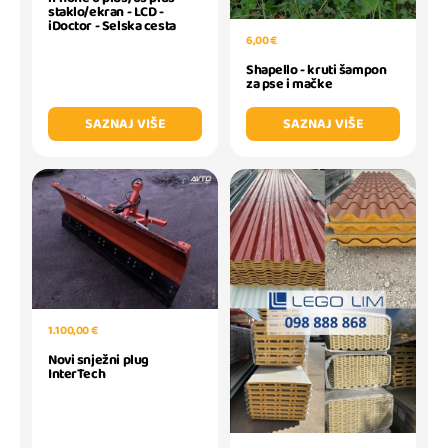
staklo/ekran - LCD -
iDoctor - Selska cesta
6,00 €
Shapello - kruti šampon
za pse i mačke
SAZNAJ VIŠE
SAZNAJ VIŠE
1.100,00 €
Novi snježni plug
InterTech