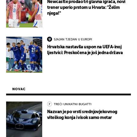
Newcastle prodao tri glavna igrača, novi
trener uperio prstom u Hrvata: "Želim
njega!"
SJAJAN TJEDAN U EUROPI
Hrvatska nastavila uspon na UEFA-inoj
ljestvici: Preskočena je još jedna država
NOVAC
TREĆI UNIKATNI BUGATTI
Nazvan je po vrsti srednjovjekovnog
viteškog konja i visok samo metar