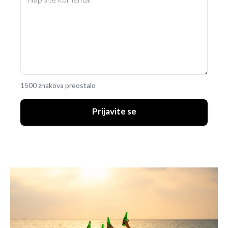
1500 znakova preostalo
Prijavite se