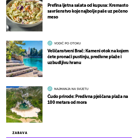
Prefina ljetna salata od kupusa: Kremasto
savršenstvo koje najbolje paše uz pečeno
meso
VODIČ PO OTOKU
Veličanstveni Brač: Kameni otok na kojem
ćete pronaći pustinju, predivne plaže i
uzbudljivu hranu
NAJMANJA NA SVIJETU
Čudo prirode: Predivna pješčana plaža na
100 metara od mora
ZABAVA