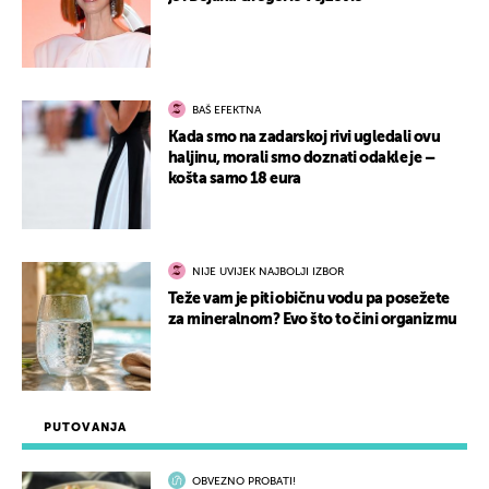
BAŠ EFEKTNA
Kada smo na zadarskoj rivi ugledali ovu
haljinu, morali smo doznati odakle je –
košta samo 18 eura
NIJE UVIJEK NAJBOLJI IZBOR
Teže vam je piti običnu vodu pa posežete
za mineralnom? Evo što to čini organizmu
PUTOVANJA
OBVEZNO PROBATI!