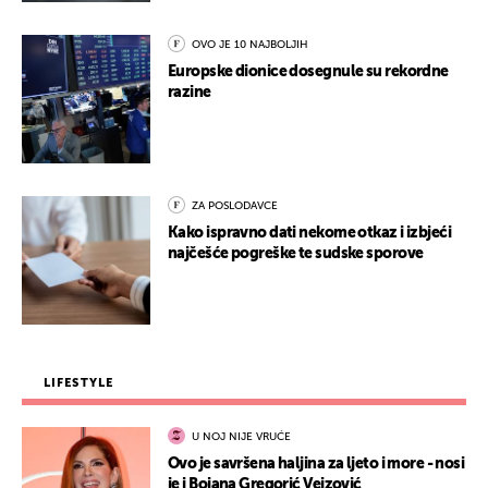
OVO JE 10 NAJBOLJIH
Europske dionice dosegnule su rekordne
razine
ZA POSLODAVCE
Kako ispravno dati nekome otkaz i izbjeći
najčešće pogreške te sudske sporove
LIFESTYLE
U NOJ NIJE VRUĆE
Ovo je savršena haljina za ljeto i more - nosi
je i Bojana Gregorić Vejzović