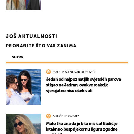
JOŠ AKTUALNOSTI
PRONAĐITE ŠTO VAS ZANIMA
SHOW
"KAO DA SU NOVAK ĐOKOVIĆ"
Jedan od najpoznatijih svjetskih parova
stigao na Jadran, ovakve reakcije
vjerojatno nisu očekivali
"VRUĆE JE OVDJE"
Malo tko zna da je bila misica! Badić je
istaknuo besprijekornu figuru zgodne