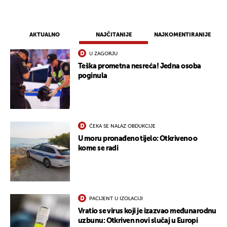
AKTUALNO
NAJČITANIJE
NAJKOMENTIRANIJE
U ZAGORJU
Teška prometna nesreća! Jedna osoba
poginula
ČEKA SE NALAZ OBDUKCIJE
U moru pronađeno tijelo: Otkriveno o
kome se radi
PACIJENT U IZOLACIJI
Vratio se virus koji je izazvao međunarodnu
uzbunu: Otkriven novi slučaj u Europi