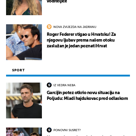
voditeljice
NOVA ZVIJEZDA NA JADRANU
Roger Federer stigao u Hrvatsku! Za
njegovu ljubav prema našem otoku
zaslužan je jedan poznati Hrvat
SPORT
IZ VEDRA NEBA
Garcijin potez otkrio novu situaciju na
Poljudu: Mladi hajdukovac pred odlaskom
PONOVNI SUSRET?