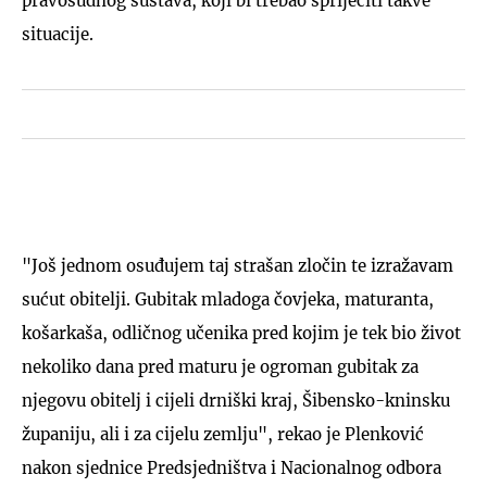
pravosudnog sustava, koji bi trebao spriječiti takve
situacije.
"Još jednom osuđujem taj strašan zločin te izražavam
sućut obitelji. Gubitak mladoga čovjeka, maturanta,
košarkaša, odličnog učenika pred kojim je tek bio život
nekoliko dana pred maturu je ogroman gubitak za
njegovu obitelj i cijeli drniški kraj, Šibensko-kninsku
županiju, ali i za cijelu zemlju", rekao je Plenković
nakon sjednice Predsjedništva i Nacionalnog odbora