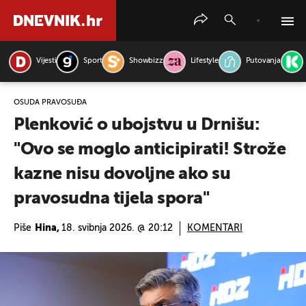
Vijesti
Sport
Showbizz
Lifestyle
Putovanja
PRETRAŽITE VIJESTI
OSUDA PRAVOSUĐA
Plenković o ubojstvu u Drnišu:
"Ovo se moglo anticipirati! Strože
kazne nisu dovoljne ako su
pravosudna tijela spora"
Piše
Hina,
18. svibnja 2026. @ 20:12
KOMENTARI