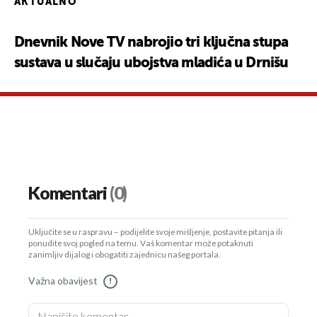
AKTUALNO
Dnevnik Nove TV nabrojio tri ključna stupa
sustava u slučaju ubojstva mladića u Drnišu
Komentari
(0)
Uključite se u raspravu – podijelite svoje mišljenje, postavite pitanja ili
ponudite svoj pogled na temu. Vaš komentar može potaknuti
zanimljiv dijalog i obogatiti zajednicu našeg portala.
Važna obavijest
!