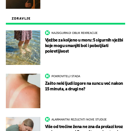
ZDRAVLJE
NAJSIGURNIJI OBLIK REKREACIJE
Vježbe za koljeno u moru: 5 sigurnih vježbi
koje mogu smanjiti bol i poboljšati
pokretljivost
POKROVITELJ STADA
Zašto neki ljudi izgore na suncu već nakon
15 minuta, a drugi ne?
ALARMANTNI REZULTATI NOVE STUDIJE
Više od trećine žena ne zna da prolazi kroz