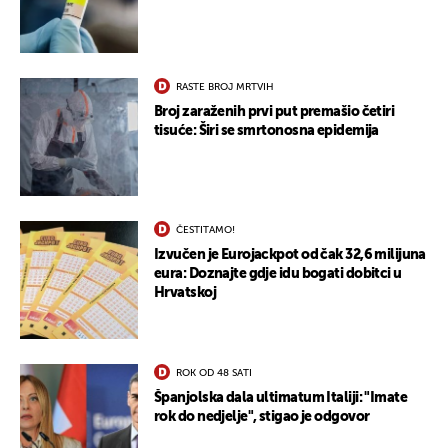
RASTE BROJ MRTVIH
Broj zaraženih prvi put premašio četiri
tisuće: Širi se smrtonosna epidemija
ČESTITAMO!
Izvučen je Eurojackpot od čak 32,6 milijuna
eura: Doznajte gdje idu bogati dobitci u
Hrvatskoj
ROK OD 48 SATI
Španjolska dala ultimatum Italiji: "Imate
rok do nedjelje", stigao je odgovor