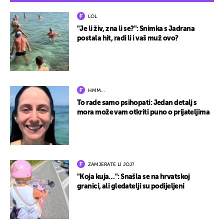
LOL
"Je li živ, zna li se?": Snimka s Jadrana
postala hit, radi li i vaš muž ovo?
HMM…
To rade samo psihopati: Jedan detalj s
mora može vam otkriti puno o prijateljima
ZAMJERATE LI JOJ?
"Koja kuja…": Snašla se na hrvatskoj
granici, ali gledatelji su podijeljeni