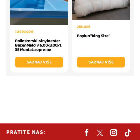
288,00 €
10.990,00 €
Poplun "King Size"
Poliesterski-vinyloester
BazenMaldivi6,00x3,00x1,
35 Montaža opreme
SAZNAJ VIŠE
SAZNAJ VIŠE
PRATITE NAS: