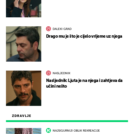
DALEKI GRAD
Drago mu je što je cijelo vrijeme uz njega
NASLJEDNIK
Nasljednik: Ljuta je na njega i zahtjeva da
učini nešto
ZDRAVLJE
NAJSIGURNIJI OBLIK REKREACIJE