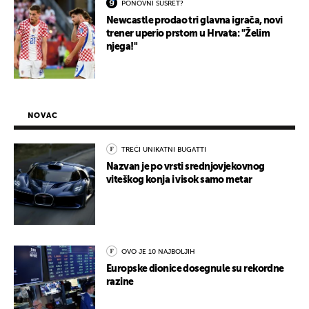
PONOVNI SUSRET?
Newcastle prodao tri glavna igrača, novi
trener uperio prstom u Hrvata: "Želim
njega!"
NOVAC
TREĆI UNIKATNI BUGATTI
Nazvan je po vrsti srednjovjekovnog
viteškog konja i visok samo metar
OVO JE 10 NAJBOLJIH
Europske dionice dosegnule su rekordne
razine