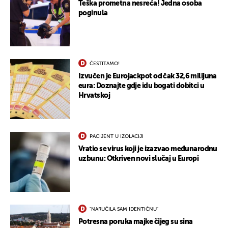
Teška prometna nesreća! Jedna osoba
poginula
ČESTITAMO!
Izvučen je Eurojackpot od čak 32,6 milijuna
eura: Doznajte gdje idu bogati dobitci u
Hrvatskoj
PACIJENT U IZOLACIJI
Vratio se virus koji je izazvao međunarodnu
uzbunu: Otkriven novi slučaj u Europi
UKLJUČITE NOTIFIKACIJE
"NARUČILA SAM IDENTIČNU"
Potresna poruka majke čijeg su sina