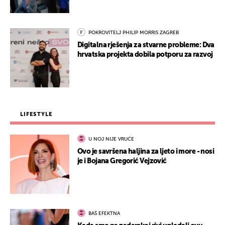
POKROVITELJ PHILIP MORRIS ZAGREB
Digitalna rješenja za stvarne probleme: Dva
hrvatska projekta dobila potporu za razvoj
LIFESTYLE
U NOJ NIJE VRUĆE
Ovo je savršena haljina za ljeto i more - nosi
je i Bojana Gregorić Vejzović
BAŠ EFEKTNA