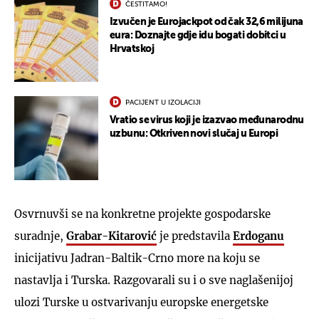
ČESTITAMO!
Izvučen je Eurojackpot od čak 32,6 milijuna
eura: Doznajte gdje idu bogati dobitci u
Hrvatskoj
PACIJENT U IZOLACIJI
Vratio se virus koji je izazvao međunarodnu
uzbunu: Otkriven novi slučaj u Europi
Osvrnuvši se na konkretne projekte gospodarske
suradnje,
Grabar-Kitarović
je predstavila
Erdoganu
inicijativu Jadran-Baltik-Crno more na koju se
nastavlja i Turska. Razgovarali su i o sve naglašenijoj
ulozi Turske u ostvarivanju europske energetske