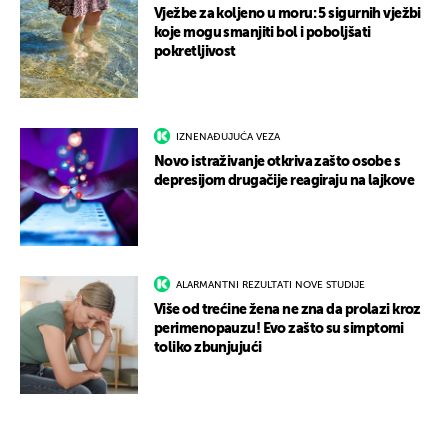
Vježbe za koljeno u moru: 5 sigurnih vježbi
koje mogu smanjiti bol i poboljšati
pokretljivost
IZNENAĐUJUĆA VEZA
Novo istraživanje otkriva zašto osobe s
depresijom drugačije reagiraju na lajkove
ALARMANTNI REZULTATI NOVE STUDIJE
Više od trećine žena ne zna da prolazi kroz
perimenopauzu! Evo zašto su simptomi
toliko zbunjujući