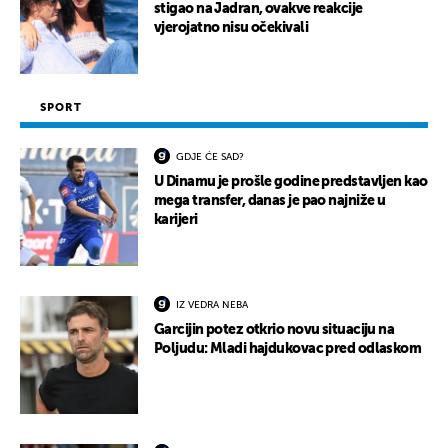
stigao na Jadran, ovakve reakcije
vjerojatno nisu očekivali
SPORT
GDJE ĆE SAD?
U Dinamu je prošle godine predstavljen kao
mega transfer, danas je pao najniže u
karijeri
IZ VEDRA NEBA
Garcijin potez otkrio novu situaciju na
Poljudu: Mladi hajdukovac pred odlaskom