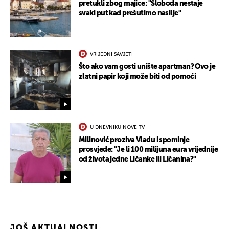
pretukli zbog majice: "Sloboda nestaje
svaki put kad prešutimo nasilje"
VRIJEDNI SAVJETI
Što ako vam gosti unište apartman? Ovo je
zlatni papir koji može biti od pomoći
U DNEVNIKU NOVE TV
Milinović proziva Vladu i spominje
prosvjede: "Je li 100 milijuna eura vrijednije
od života jedne Ličanke ili Ličanina?"
JOŠ AKTUALNOSTI