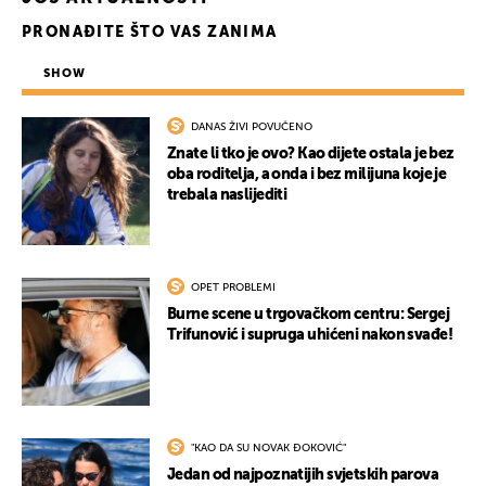
PRONAĐITE ŠTO VAS ZANIMA
SHOW
DANAS ŽIVI POVUČENO
Znate li tko je ovo? Kao dijete ostala je bez
oba roditelja, a onda i bez milijuna koje je
trebala naslijediti
OPET PROBLEMI
Burne scene u trgovačkom centru: Sergej
Trifunović i supruga uhićeni nakon svađe!
"KAO DA SU NOVAK ĐOKOVIĆ"
Jedan od najpoznatijih svjetskih parova