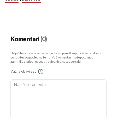
Komentari
(0)
Uključite se u raspravu – podijelite svoje mišljenje, postavite pitanja ili
ponudite svoj pogled na temu. Vaš komentar može potaknuti
zanimljiv dijalog i obogatiti zajednicu našeg portala.
Važna obavijest
!