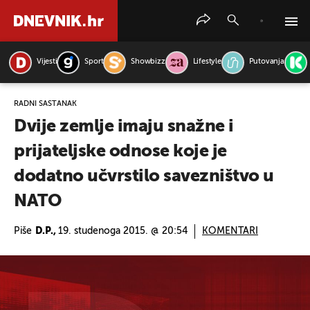
Vijesti
Sport
Showbizz
Lifestyle
Putovanja
PRETRAŽITE VIJESTI
RADNI SASTANAK
Dvije zemlje imaju snažne i
prijateljske odnose koje je
dodatno učvrstilo savezništvo u
NATO
Piše
D.P.,
19. studenoga 2015. @ 20:54
KOMENTARI