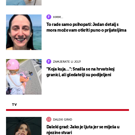
HMM…
To rade samo psihopati: Jedan detalj s
mora može vam otkriti puno o prijateljima
ZAMJERATE LI JOJ?
"Koja kuja…": Snašla se na hrvatskoj
granici, ali gledatelji su podijeljeni
TV
DALEKI GRAD
Daleki grad: Jako je ljuta jer se miješa u
njezine stvari