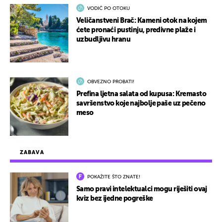
VODIČ PO OTOKU
Veličanstveni Brač: Kameni otok na kojem
ćete pronaći pustinju, predivne plaže i
uzbudljivu hranu
OBVEZNO PROBATI!
Prefina ljetna salata od kupusa: Kremasto
savršenstvo koje najbolje paše uz pečeno
meso
ZABAVA
POKAŽITE ŠTO ZNATE!
Samo pravi intelektualci mogu riješiti ovaj
kviz bez ijedne pogreške