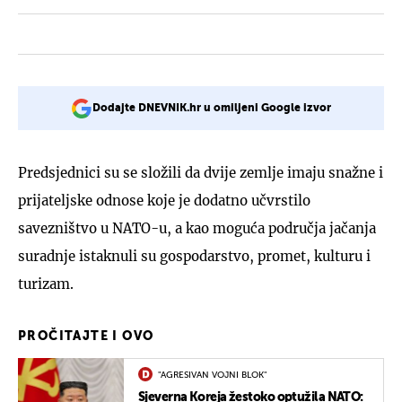
Dodajte DNEVNIK.hr u omiljeni Google izvor
Predsjednici su se složili da dvije zemlje imaju snažne i
prijateljske odnose koje je dodatno učvrstilo
savezništvo u NATO-u, a kao moguća područja jačanja
suradnje istaknuli su gospodarstvo, promet, kulturu i
turizam.
PROČITAJTE I OVO
"AGRESIVAN VOJNI BLOK"
Sjeverna Koreja žestoko optužila NATO: