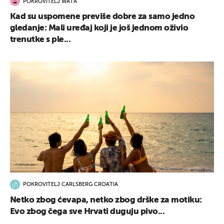
POKROVITELJ WATA
Kad su uspomene previše dobre za samo jedno
gledanje: Mali uređaj koji je još jednom oživio
trenutke s ple...
POKROVITELJ CARLSBERG CROATIA
Netko zbog ćevapa, netko zbog drške za motiku:
Evo zbog čega sve Hrvati duguju pivo...