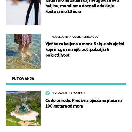
Kada smo na zadarskoj rivi ugledali ovu
haljinu, morali smo doznati odakle je –
košta samo 18 eura
NAJSIGURNIJI OBLIK REKREACIJE
Vježbe za koljeno u moru: 5 sigurnih vježbi
koje mogu smanjiti bol i poboljšati
pokretljivost
PUTOVANJA
NAJMANJA NA SVIJETU
Čudo prirode: Predivna pješčana plaža na
100 metara od mora