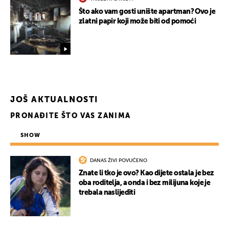
Što ako vam gosti unište apartman? Ovo je
zlatni papir koji može biti od pomoći
JOŠ AKTUALNOSTI
PRONAĐITE ŠTO VAS ZANIMA
SHOW
DANAS ŽIVI POVUČENO
Znate li tko je ovo? Kao dijete ostala je bez
oba roditelja, a onda i bez milijuna koje je
trebala naslijediti