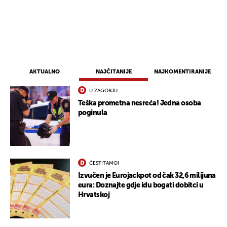
AKTUALNO
NAJČITANIJE
NAJKOMENTIRANIJE
U ZAGORJU
Teška prometna nesreća! Jedna osoba
poginula
ČESTITAMO!
Izvučen je Eurojackpot od čak 32,6 milijuna
eura: Doznajte gdje idu bogati dobitci u
Hrvatskoj