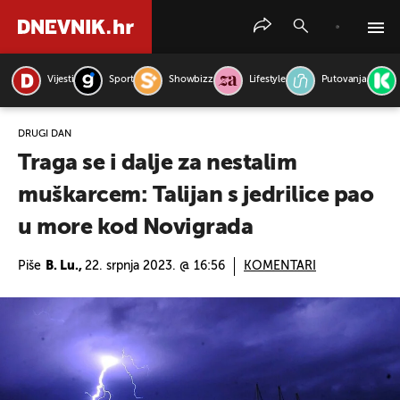
Vijesti
Sport
Showbizz
Lifestyle
Putovanja
PRETRAŽITE VIJESTI
DRUGI DAN
Traga se i dalje za nestalim
muškarcem: Talijan s jedrilice pao
u more kod Novigrada
Piše
B. Lu.,
22. srpnja 2023. @ 16:56
KOMENTARI