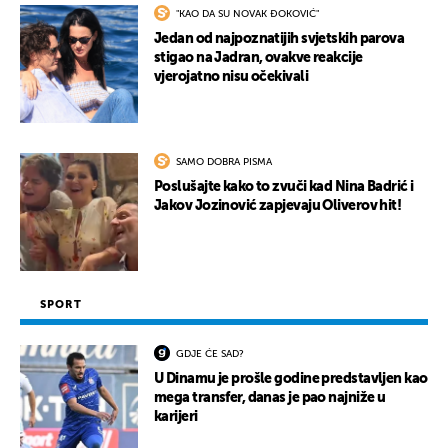
"KAO DA SU NOVAK ĐOKOVIĆ"
Jedan od najpoznatijih svjetskih parova
stigao na Jadran, ovakve reakcije
vjerojatno nisu očekivali
SAMO DOBRA PISMA
Poslušajte kako to zvuči kad Nina Badrić i
Jakov Jozinović zapjevaju Oliverov hit!
SPORT
GDJE ĆE SAD?
U Dinamu je prošle godine predstavljen kao
mega transfer, danas je pao najniže u
karijeri