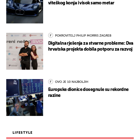
viteškog konja i visok samo metar
POKROVITELJ PHILIP MORRIS ZAGREB
Digitalna rješenja za stvarne probleme: Dva
hrvatska projekta dobila potporu za razvoj
OVO JE 10 NAJBOLJIH
Europske dionice dosegnule su rekordne
razine
LIFESTYLE