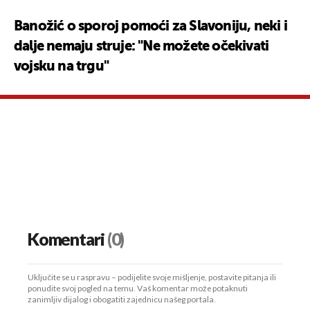
Banožić o sporoj pomoći za Slavoniju, neki i
dalje nemaju struje: "Ne možete očekivati
vojsku na trgu"
Komentari
(0)
Uključite se u raspravu – podijelite svoje mišljenje, postavite pitanja ili
ponudite svoj pogled na temu. Vaš komentar može potaknuti
zanimljiv dijalog i obogatiti zajednicu našeg portala.