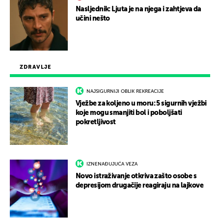
Nasljednik: Ljuta je na njega i zahtjeva da
učini nešto
ZDRAVLJE
NAJSIGURNIJI OBLIK REKREACIJE
Vježbe za koljeno u moru: 5 sigurnih vježbi
koje mogu smanjiti bol i poboljšati
pokretljivost
IZNENAĐUJUĆA VEZA
Novo istraživanje otkriva zašto osobe s
depresijom drugačije reagiraju na lajkove