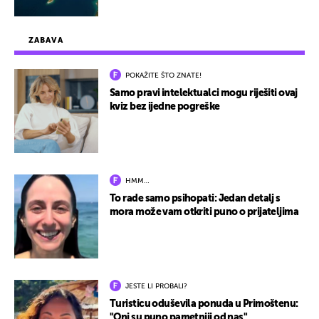
ZABAVA
POKAŽITE ŠTO ZNATE!
Samo pravi intelektualci mogu riješiti ovaj
kviz bez ijedne pogreške
HMM…
To rade samo psihopati: Jedan detalj s
mora može vam otkriti puno o prijateljima
JESTE LI PROBALI?
Turisticu oduševila ponuda u Primoštenu:
"Oni su puno pametniji od nas"