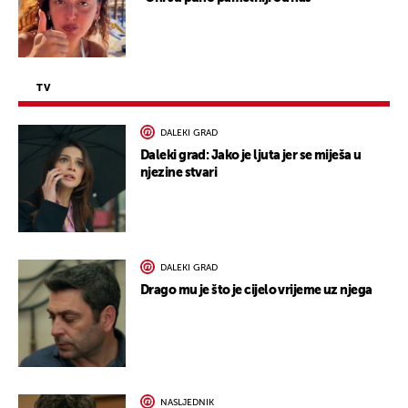
TV
DALEKI GRAD
Daleki grad: Jako je ljuta jer se miješa u
njezine stvari
DALEKI GRAD
Drago mu je što je cijelo vrijeme uz njega
NASLJEDNIK