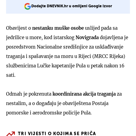
Dodajte DNEVNIK.hr u omiljeni Google izvor
Obavijest o
nestanku muške osobe
uslijed pada sa
jedrilice u more, kod istarskog
Novigrada
dojavljena je
posredstvom Nacionalne središnjice za usklađivanje
traganja i spašavanje na moru u Rijeci (MRCC Rijeka)
službenicima Lučke kapetanije Pula u petak nakon 16
sati.
Odmah je pokrenuta
koordinirana akcija traganja
za
nestalim, a o događaju je obaviještena Postaja
pomorske i aerodromske policije Pula.
TRI VIJESTI O KOJIMA SE PRIČA