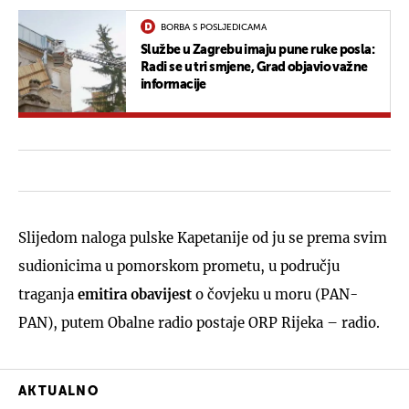
BORBA S POSLJEDICAMA
Službe u Zagrebu imaju pune ruke posla:
Radi se u tri smjene, Grad objavio važne
informacije
Slijedom naloga pulske Kapetanije od ju se prema svim
sudionicima u pomorskom prometu, u području
traganja
emitira obavijest
o čovjeku u moru (PAN-
PAN), putem Obalne radio postaje ORP Rijeka – radio.
AKTUALNO