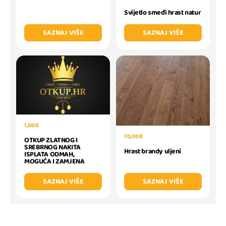
Svijetlo smeđi hrast natur
SAZNAJ VIŠE
SAZNAJ VIŠE
1,00 €
70,00 €
OTKUP ZLATNOG I
SREBRNOG NAKITA
Hrast brandy uljeni
ISPLATA ODMAH,
MOGUĆA I ZAMJENA
SAZNAJ VIŠE
SAZNAJ VIŠE