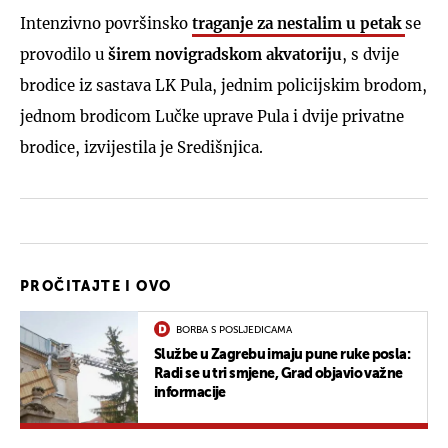
Intenzivno površinsko
traganje za nestalim u petak
se
provodilo u
širem novigradskom akvatoriju
, s dvije
brodice iz sastava LK Pula, jednim policijskim brodom,
jednom brodicom Lučke uprave Pula i dvije privatne
brodice, izvijestila je Središnjica.
PROČITAJTE I OVO
BORBA S POSLJEDICAMA
Službe u Zagrebu imaju pune ruke posla:
Radi se u tri smjene, Grad objavio važne
informacije