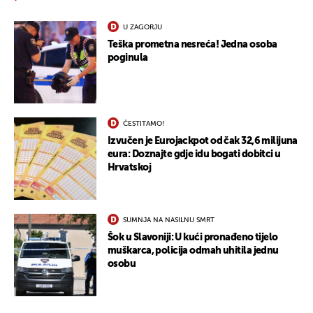
U ZAGORJU
Teška prometna nesreća! Jedna osoba
poginula
ČESTITAMO!
Izvučen je Eurojackpot od čak 32,6 milijuna
eura: Doznajte gdje idu bogati dobitci u
Hrvatskoj
SUMNJA NA NASILNU SMRT
Šok u Slavoniji: U kući pronađeno tijelo
muškarca, policija odmah uhitila jednu
osobu