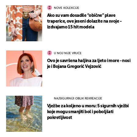
NOVE KOLEKCIJE
Ako su vam dosadile “obične” plave
traperice, ove jeseni dolazite na svoje -
izdvajamo 15 hit modela
U NOJ NIJE VRUĆE
Ovo je savršena haljina za ljeto i more - nosi
je i Bojana Gregorić Vejzović
NAJSIGURNIJI OBLIK REKREACIJE
Vježbe za koljeno u moru: 5 sigurnih vježbi
koje mogu smanjiti bol i poboljšati
pokretljivost