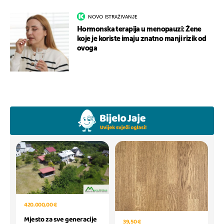
NOVO ISTRAŽIVANJE
Hormonska terapija u menopauzi: Žene
koje je koriste imaju znatno manji rizik od
ovoga
420.000,00 €
Mjesto za sve generacije
39,50 €