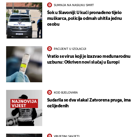
SUMNJA NA NASILNU SMRT
Šok u Slavoniji: U kući pronađeno tijelo
muškarca, policija odmah uhitila jednu
osobu
PACIJENT U IZOLACIJI
Vratio se virus koji je izazvao međunarodnu
uzbunu: Otkriven novi slučaj u Europi
UKLJUČITE NOTIFIKACIJE
KOD BJELOVARA
Sudarila se dva vlaka! Zatvorena pruga, ima
ozlijeđenih
VRIJEDNI SAVJETI