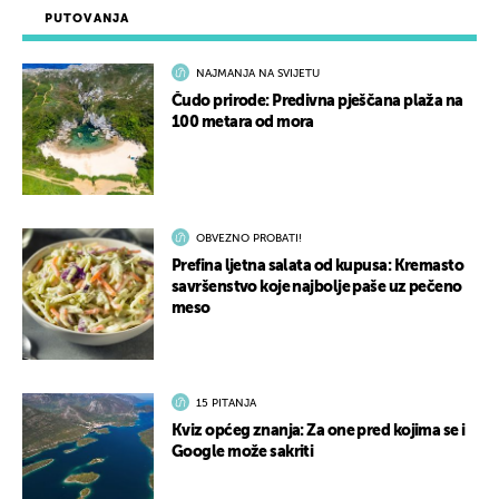
PUTOVANJA
NAJMANJA NA SVIJETU
Čudo prirode: Predivna pješčana plaža na
100 metara od mora
OBVEZNO PROBATI!
Prefina ljetna salata od kupusa: Kremasto
savršenstvo koje najbolje paše uz pečeno
meso
15 PITANJA
Kviz općeg znanja: Za one pred kojima se i
Google može sakriti