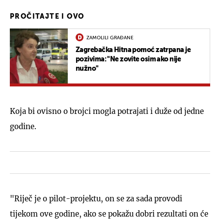
PROČITAJTE I OVO
ZAMOLILI GRAĐANE
Zagrebačka Hitna pomoć zatrpana je
pozivima: "Ne zovite osim ako nije
nužno"
Koja bi ovisno o brojci mogla potrajati i duže od jedne
godine.
"Riječ je o pilot-projektu, on se za sada provodi
tijekom ove godine, ako se pokažu dobri rezultati on će