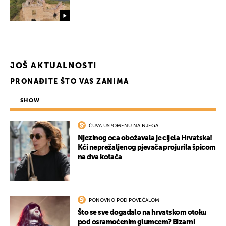
JOŠ AKTUALNOSTI
PRONAĐITE ŠTO VAS ZANIMA
SHOW
ČUVA USPOMENU NA NJEGA
Njezinog oca obožavala je cijela Hrvatska!
Kći neprežaljenog pjevača projurila špicom
na dva kotača
PONOVNO POD POVEĆALOM
Što se sve događalo na hrvatskom otoku
pod osramoćenim glumcem? Bizarni