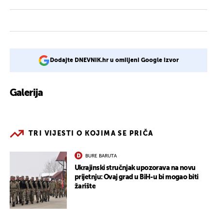
Dodajte DNEVNIK.hr u omiljeni Google izvor
Galerija
1
TRI VIJESTI O KOJIMA SE PRIČA
BURE BARUTA
Ukrajinski stručnjak upozorava na novu
prijetnju: Ovaj grad u BiH-u bi mogao biti
žarište