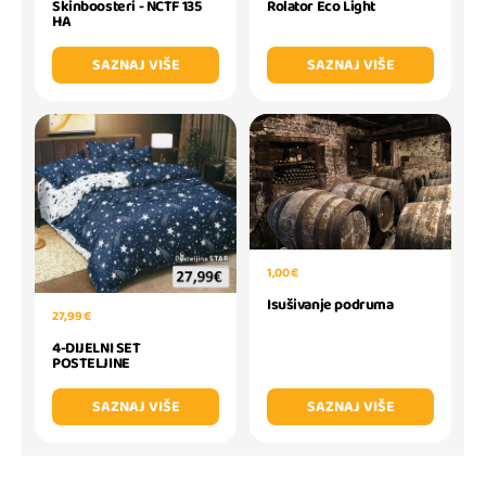
Skinboosteri - NCTF 135
Rolator Eco Light
HA
SAZNAJ VIŠE
SAZNAJ VIŠE
1,00 €
Isušivanje podruma
27,99 €
4-DIJELNI SET
POSTELJINE
SAZNAJ VIŠE
SAZNAJ VIŠE