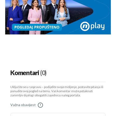
Komentari
(0)
Uključite se u raspravu – podijelite svoje mišljenje, postavite pitanja ili
ponudite svoj pogled na temu. Vaš komentar može potaknuti
zanimljiv dijalog i obogatiti zajednicu našeg portala.
Važna obavijest
!