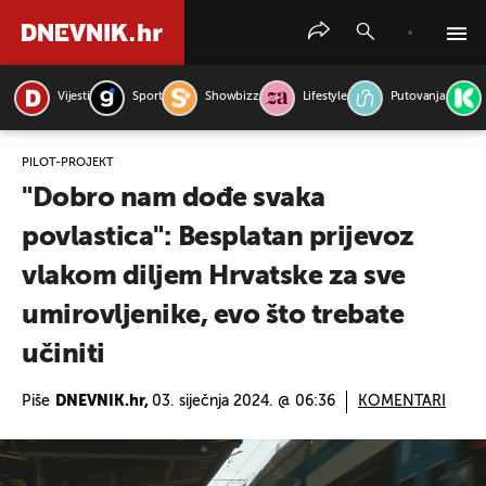
Vijesti
Sport
Showbizz
Lifestyle
Putovanja
PRETRAŽITE VIJESTI
PILOT-PROJEKT
"Dobro nam dođe svaka
povlastica": Besplatan prijevoz
vlakom diljem Hrvatske za sve
umirovljenike, evo što trebate
učiniti
Piše
DNEVNIK.hr,
03. siječnja 2024. @ 06:36
KOMENTARI