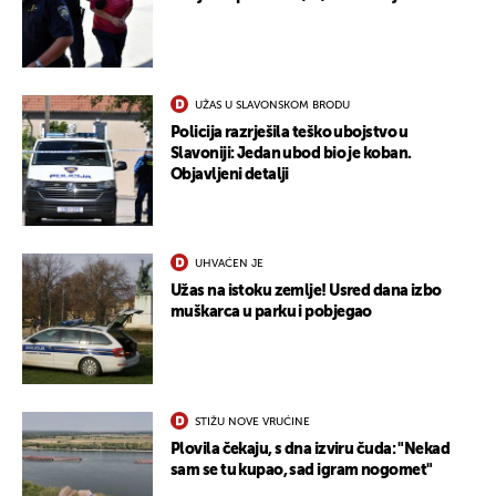
UŽAS U SLAVONSKOM BRODU
Policija razrješila teško ubojstvo u
Slavoniji: Jedan ubod bio je koban.
Objavljeni detalji
UHVAĆEN JE
Užas na istoku zemlje! Usred dana izbo
muškarca u parku i pobjegao
STIŽU NOVE VRUĆINE
Plovila čekaju, s dna izviru čuda: "Nekad
sam se tu kupao, sad igram nogomet"