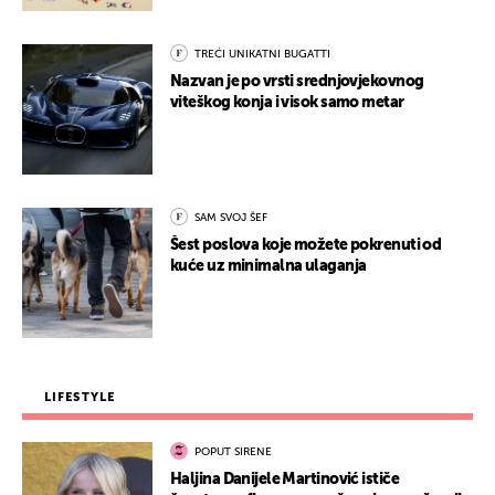
TREĆI UNIKATNI BUGATTI
Nazvan je po vrsti srednjovjekovnog
viteškog konja i visok samo metar
SAM SVOJ ŠEF
Šest poslova koje možete pokrenuti od
kuće uz minimalna ulaganja
LIFESTYLE
POPUT SIRENE
Haljina Danijele Martinović ističe