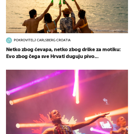
POKROVITELJ CARLSBERG CROATIA
Netko zbog ćevapa, netko zbog drške za motiku:
Evo zbog čega sve Hrvati duguju pivo...