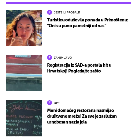
JESTE LI PROBALI?
Turisticu oduševila ponuda u Primoštenu:
"Oni su puno pametniji od nas"
ZANIMLJIVO
Registracija iz SAD-a postala hit u
Hrvatskoj! Pogledajte zašto
UPS!
Meni domaćeg restorana nasmijao
društvene mreže! Za sve je zaslužan
urnebesan naziv jela