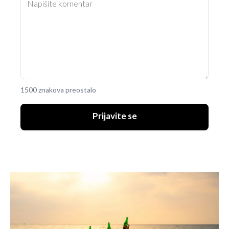
1500 znakova preostalo
Prijavite se