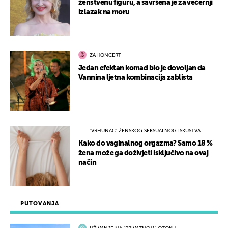
ženstvenu figuru, a savršena je za večernji
izlazak na moru
ZA KONCERT
Jedan efektan komad bio je dovoljan da
Vannina ljetna kombinacija zablista
"VRHUNAC" ŽENSKOG SEKSUALNOG ISKUSTVA
Kako do vaginalnog orgazma? Samo 18 %
žena može ga doživjeti isključivo na ovaj
način
PUTOVANJA