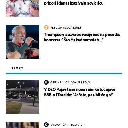
prizori i danas izazivaju nevjericu
PRED 20 TISUĆA LJUDI
Thompson izazvao ovacije već na početku
koncerta: "Što ću kad sam slab..."
SPORT
CIPELARILI GA DOK JE LEŽAO
VIDEO Pojavila se nova snimka tučnjave
BBB-a i Torcide: "Je*ote, pa ubit će ga!"
DRAMATIČAN PREOKRET