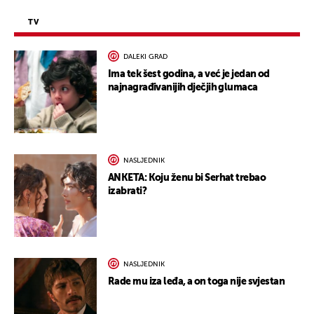
TV
DALEKI GRAD
Ima tek šest godina, a već je jedan od
najnagrađivanijih dječjih glumaca
NASLJEDNIK
ANKETA: Koju ženu bi Serhat trebao
izabrati?
NASLJEDNIK
Rade mu iza leđa, a on toga nije svjestan