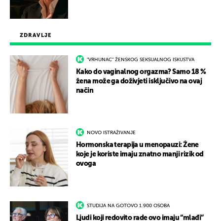
ZDRAVLJE
"VRHUNAC" ŽENSKOG SEKSUALNOG ISKUSTVA
Kako do vaginalnog orgazma? Samo 18 %
žena može ga doživjeti isključivo na ovaj
način
NOVO ISTRAŽIVANJE
Hormonska terapija u menopauzi: Žene
koje je koriste imaju znatno manji rizik od
ovoga
STUDIJA NA GOTOVO 1.900 OSOBA
Ljudi koji redovito rade ovo imaju “mlađi”