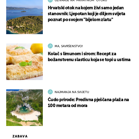
UŽIVANJE NA "PRIVATNOM" OTOKU
Hrvatski otok na kojem živi samo jedan
stanovnik: Ljepotan koji je diljem svijeta
poznat po svojem "bijelom zlatu"
MA, SAVRŠENSTVO!
Kolač s limunom i sirom: Recept za
božanstvenu slasticu koja se topi u ustima
NAJMANJA NA SVIJETU
Čudo prirode: Predivna pješčana plaža na
100 metara od mora
ZABAVA