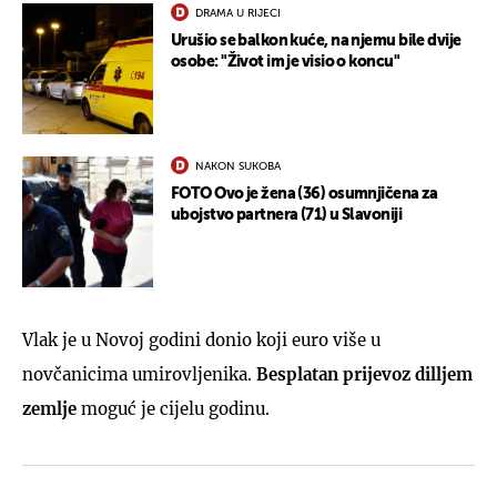
DRAMA U RIJECI
Urušio se balkon kuće, na njemu bile dvije
osobe: "Život im je visio o koncu"
NAKON SUKOBA
FOTO Ovo je žena (36) osumnjičena za
ubojstvo partnera (71) u Slavoniji
Vlak je u Novoj godini donio koji euro više u
novčanicima umirovljenika.
Besplatan prijevoz dilljem
zemlje
moguć je cijelu godinu.