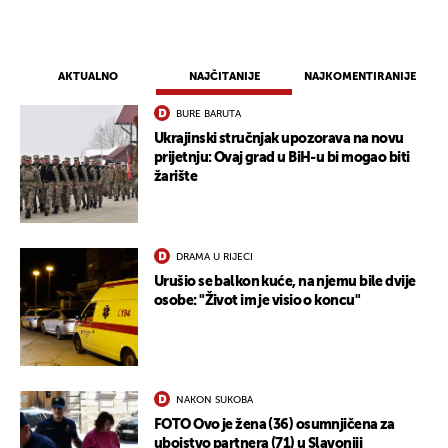
UKLJUČITE NOTIFIKACIJE
AKTUALNO
NAJČITANIJE
NAJKOMENTIRANIJE
BURE BARUTA
Ukrajinski stručnjak upozorava na novu
prijetnju: Ovaj grad u BiH-u bi mogao biti
žarište
DRAMA U RIJECI
Urušio se balkon kuće, na njemu bile dvije
osobe: "Život im je visio o koncu"
NAKON SUKOBA
FOTO Ovo je žena (36) osumnjičena za
ubojstvo partnera (71) u Slavoniji