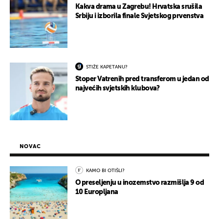
Kakva drama u Zagrebu! Hrvatska srušila
Srbiju i izborila finale Svjetskog prvenstva
STIŽE KAPETANU?
Stoper Vatrenih pred transferom u jedan od
najvećih svjetskih klubova?
NOVAC
KAMO BI OTIŠLI?
O preseljenju u inozemstvo razmišlja 9 od
10 Europljana