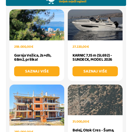
259.000,00 €
27.220,00 €
Gornja Vežica, 2s+db,
KARNIC 7,15 m (SL692) -
68m2, prilika!
SUNDECK, MODEL 2026
SAZNAJ VIŠE
SAZNAJ VIŠE
31.000,00 €
Belej, Otok Cres - Šuma,
250.000,00 €