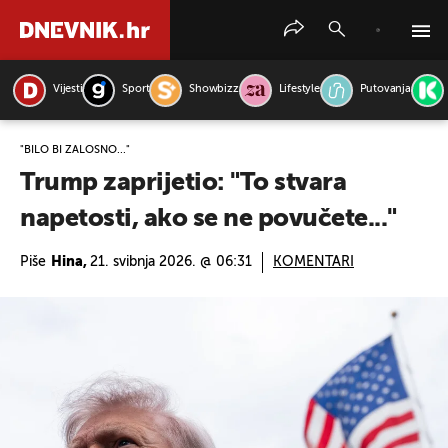
Vijesti
Sport
Showbizz
Lifestyle
Putovanja
PRETRAŽITE VIJESTI
"BILO BI ŽALOSNO..."
Trump zaprijetio: "To stvara
napetosti, ako se ne povučete..."
Piše
Hina,
21. svibnja 2026. @ 06:31
KOMENTARI