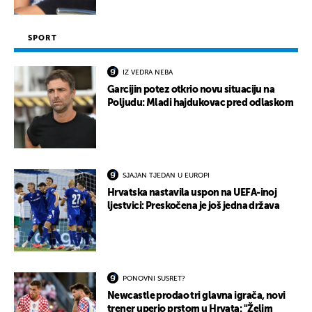
SPORT
IZ VEDRA NEBA
Garcijin potez otkrio novu situaciju na
Poljudu: Mladi hajdukovac pred odlaskom
SJAJAN TJEDAN U EUROPI
Hrvatska nastavila uspon na UEFA-inoj
ljestvici: Preskočena je još jedna država
PONOVNI SUSRET?
Newcastle prodao tri glavna igrača, novi
trener uperio prstom u Hrvata: "Želim