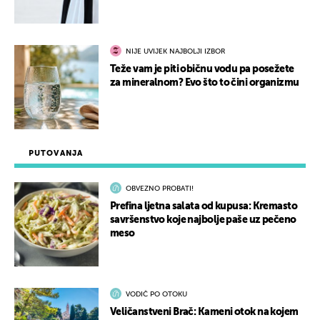
NIJE UVIJEK NAJBOLJI IZBOR
Teže vam je piti običnu vodu pa posežete
za mineralnom? Evo što to čini organizmu
PUTOVANJA
OBVEZNO PROBATI!
Prefina ljetna salata od kupusa: Kremasto
savršenstvo koje najbolje paše uz pečeno
meso
VODIČ PO OTOKU
Veličanstveni Brač: Kameni otok na kojem