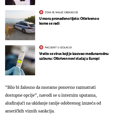
ČEKA SE NALAZ OBDUKCIJE
U moru pronađeno tijelo: Otkriveno o
kome se radi
PACIJENT U IZOLACIJI
Vratio se virus koji je izazvao međunarodnu
uzbunu: Otkriven novi slučaj u Europi
"Bilo bi žalosno da moramo ponovno razmatrati
dostupne opcije", navodi se u internim uputama,
aludirajući na ukidanje ranije odobrenog izuzeća od
američkih viznih sankcija.