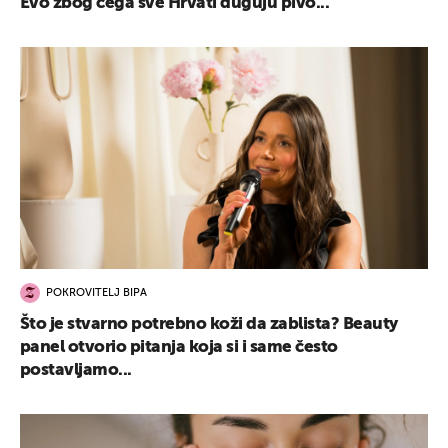
Evo zbog čega sve Hrvati duguju pivo...
POKROVITELJ BIPA
Što je stvarno potrebno koži da zablista? Beauty
panel otvorio pitanja koja si i same često
postavljamo...