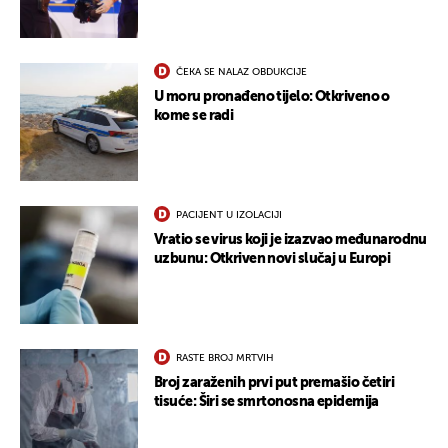
ČEKA SE NALAZ OBDUKCIJE
U moru pronađeno tijelo: Otkriveno o
kome se radi
PACIJENT U IZOLACIJI
Vratio se virus koji je izazvao međunarodnu
uzbunu: Otkriven novi slučaj u Europi
RASTE BROJ MRTVIH
Broj zaraženih prvi put premašio četiri
tisuće: Širi se smrtonosna epidemija