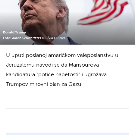
Donald Trump
Foto: Aaron Schwartz/POOL/via Guliver
U uputi poslanoj američkom veleposlanstvu u
Jeruzalemu navodi se da Mansourova
kandidatura "potiče napetosti" i ugrožava
Trumpov mirovni plan za Gazu.