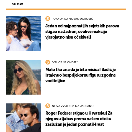
SHOW
"KAO DA SU NOVAK ĐOKOVIĆ"
Jedan od najpoznatijih svjetskih parova
stigao na Jadran, ovakve reakcije
vjerojatno nisu očekivali
"VRUĆE JE OVDJE"
Malo tko zna da je bila misica! Badić je
istaknuo besprijekornu figuru zgodne
voditeljice
NOVA ZVIJEZDA NA JADRANU
Roger Federer stigao u Hrvatsku! Za
njegovu ljubav prema našem otoku
zaslužan je jedan poznati Hrvat