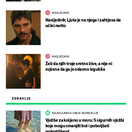
NASLJEDNIK
Nasljednik: Ljuta je na njega i zahtjeva da
učini nešto
NASLJEDNIK
Želi da njih troje sretno žive, a nije ni
svjesna da ga je odavno izgubila
ZDRAVLJE
NAJSIGURNIJI OBLIK REKREACIJE
Vježbe za koljeno u moru: 5 sigurnih vježbi
koje mogu smanjiti bol i poboljšati
pokretljivost