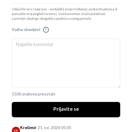
Uključite se u raspravu – podijelite svoje mišljenje, postavite pitanja ili
ponudite svoj pogled na temu. Vaš komentar može potaknuti
zanimljiv dijalog i obogatiti zajednicu našeg portala.
Važna obavijest
!
1500 znakova preostalo
Prijavite se
Krešimir
21. svi. 2026 05:05
KR