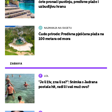
ćete pronaći pustinju, predivne plaže i
uzbudljivu hranu
NAJMANJA NA SVIJETU
Čudo prirode: Predivna pješčana plaža na
100 metara od mora
ZABAVA
LOL
"Je li živ, zna li se?": Snimka s Jadrana
postala hit, radi li i vaš muž ovo?