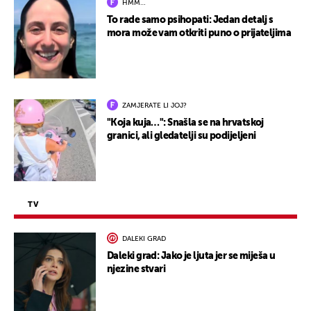
HMM…
To rade samo psihopati: Jedan detalj s
mora može vam otkriti puno o prijateljima
ZAMJERATE LI JOJ?
"Koja kuja…": Snašla se na hrvatskoj
granici, ali gledatelji su podijeljeni
TV
DALEKI GRAD
Daleki grad: Jako je ljuta jer se miješa u
njezine stvari