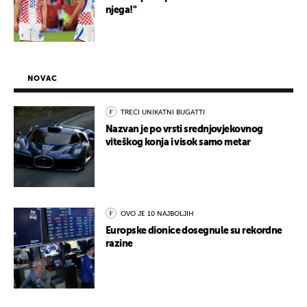
njega!"
NOVAC
TREĆI UNIKATNI BUGATTI
Nazvan je po vrsti srednjovjekovnog
viteškog konja i visok samo metar
OVO JE 10 NAJBOLJIH
Europske dionice dosegnule su rekordne
razine