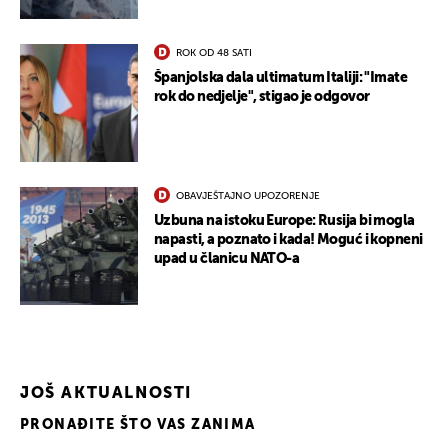
ROK OD 48 SATI
Španjolska dala ultimatum Italiji: "Imate
rok do nedjelje", stigao je odgovor
UKLJUČITE NOTIFIKACIJE
OBAVJEŠTAJNO UPOZORENJE
Uzbuna na istoku Europe: Rusija bi mogla
napasti, a poznato i kada! Moguć i kopneni
upad u članicu NATO-a
JOŠ AKTUALNOSTI
PRONAĐITE ŠTO VAS ZANIMA