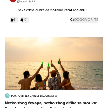
@kresimir77
neka crkne đubre da možemo karat Melaniju
1
0
ODGOVORITE
POKROVITELJ CARLSBERG CROATIA
Netko zbog ćevapa, netko zbog drške za motiku: