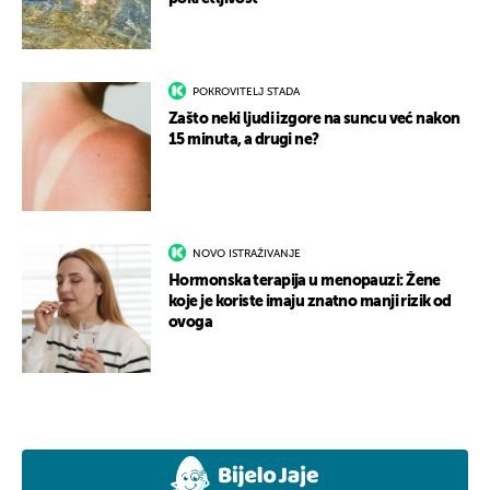
POKROVITELJ STADA
Zašto neki ljudi izgore na suncu već nakon
15 minuta, a drugi ne?
NOVO ISTRAŽIVANJE
Hormonska terapija u menopauzi: Žene
koje je koriste imaju znatno manji rizik od
ovoga