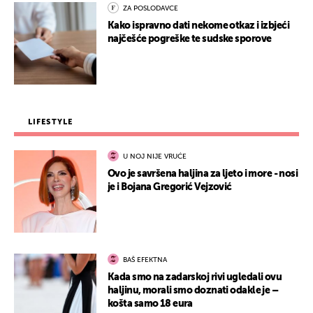
ZA POSLODAVCE
Kako ispravno dati nekome otkaz i izbjeći
najčešće pogreške te sudske sporove
LIFESTYLE
U NOJ NIJE VRUĆE
Ovo je savršena haljina za ljeto i more - nosi
je i Bojana Gregorić Vejzović
BAŠ EFEKTNA
Kada smo na zadarskoj rivi ugledali ovu
haljinu, morali smo doznati odakle je –
košta samo 18 eura