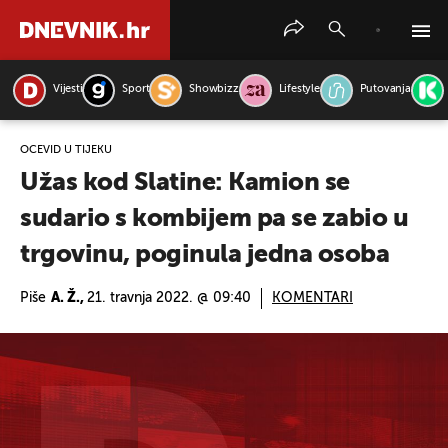
Vijesti
Sport
Showbizz
Lifestyle
Putovanja
PRETRAŽITE VIJESTI
OČEVID U TIJEKU
Užas kod Slatine: Kamion se
sudario s kombijem pa se zabio u
trgovinu, poginula jedna osoba
Piše
A. Ž.,
21. travnja 2022. @ 09:40
KOMENTARI