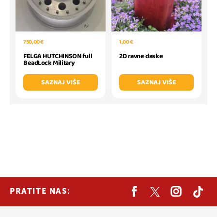
750,00 €
1,00 €
FELGA HUTCHINSON full
2D ravne daske
BeadLock Military
SAZNAJ VIŠE
SAZNAJ VIŠE
PRATITE NAS: