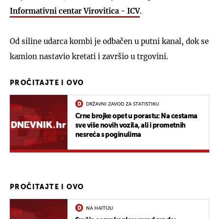
Informativni centar Virovitica - ICV
.
Od siline udarca kombi je odbačen u putni kanal, dok se
kamion nastavio kretati i završio u trgovini.
PROČITAJTE I OVO
DRŽAVNI ZAVOD ZA STATISTIKU
Crne brojke opet u porastu: Na cestama
sve više novih vozila, ali i prometnih
nesreća s poginulima
PROČITAJTE I OVO
NA HAITIJU