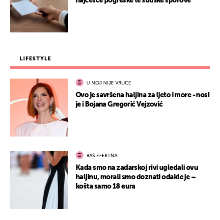
najčešće pogreške te sudske sporove
LIFESTYLE
U NOJ NIJE VRUĆE
Ovo je savršena haljina za ljeto i more - nosi
je i Bojana Gregorić Vejzović
BAŠ EFEKTNA
Kada smo na zadarskoj rivi ugledali ovu
haljinu, morali smo doznati odakle je –
košta samo 18 eura