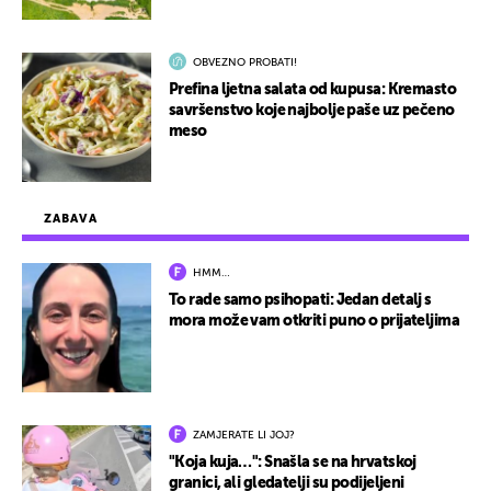
OBVEZNO PROBATI!
Prefina ljetna salata od kupusa: Kremasto
savršenstvo koje najbolje paše uz pečeno
meso
ZABAVA
HMM…
To rade samo psihopati: Jedan detalj s
mora može vam otkriti puno o prijateljima
ZAMJERATE LI JOJ?
"Koja kuja…": Snašla se na hrvatskoj
granici, ali gledatelji su podijeljeni