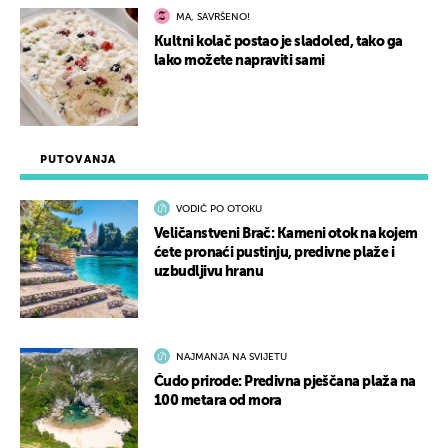
MA, SAVRŠENO!
Kultni kolač postao je sladoled, tako ga
lako možete napraviti sami
PUTOVANJA
VODIČ PO OTOKU
Veličanstveni Brač: Kameni otok na kojem
ćete pronaći pustinju, predivne plaže i
uzbudljivu hranu
NAJMANJA NA SVIJETU
Čudo prirode: Predivna pješčana plaža na
100 metara od mora