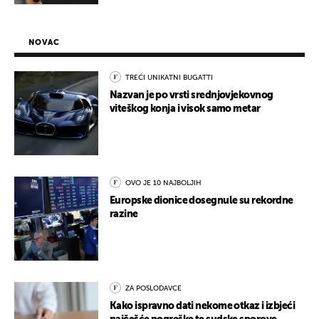
NOVAC
TREĆI UNIKATNI BUGATTI
Nazvan je po vrsti srednjovjekovnog
viteškog konja i visok samo metar
OVO JE 10 NAJBOLJIH
Europske dionice dosegnule su rekordne
razine
ZA POSLODAVCE
Kako ispravno dati nekome otkaz i izbjeći