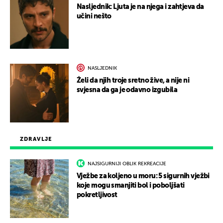
Nasljednik: Ljuta je na njega i zahtjeva da
učini nešto
NASLJEDNIK
Želi da njih troje sretno žive, a nije ni
svjesna da ga je odavno izgubila
ZDRAVLJE
NAJSIGURNIJI OBLIK REKREACIJE
Vježbe za koljeno u moru: 5 sigurnih vježbi
koje mogu smanjiti bol i poboljšati
pokretljivost