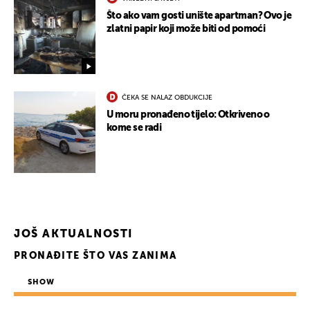
Što ako vam gosti unište apartman? Ovo je
zlatni papir koji može biti od pomoći
ČEKA SE NALAZ OBDUKCIJE
UKLJUČITE NOTIFIKACIJE
U moru pronađeno tijelo: Otkriveno o
kome se radi
JOŠ AKTUALNOSTI
PRONAĐITE ŠTO VAS ZANIMA
SHOW