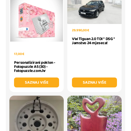
29.990,00 €
VW Tiguan 2.0 TDI * DSG *
Jamstvo 24 mjeseca!
17,00 €
Personalizirani poklon -
Fotopuzzle A5 (30) -
fotopuzzle.com.hr
SAZNAJ VIŠE
SAZNAJ VIŠE