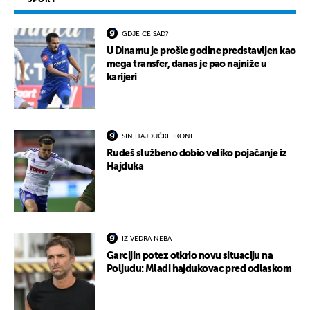
GDJE ĆE SAD?
U Dinamu je prošle godine predstavljen kao
mega transfer, danas je pao najniže u
karijeri
SIN HAJDUČKE IKONE
Rudeš službeno dobio veliko pojačanje iz
Hajduka
IZ VEDRA NEBA
Garcijin potez otkrio novu situaciju na
Poljudu: Mladi hajdukovac pred odlaskom