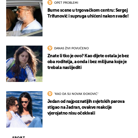
OPET PROBLEMI
Burne scene u trgovačkom centru: Sergej
Trifunović i supruga uhićeni nakon svađe!
DANAS ŽIVI POVUČENO
Znate li tko je ovo? Kao dijete ostala je bez
oba roditelja, a onda i bez milijuna koje je
trebala naslijediti
"KAO DA SU NOVAK ĐOKOVIĆ"
Jedan od najpoznatijih svjetskih parova
stigao na Jadran, ovakve reakcije
vjerojatno nisu očekivali
SPORT