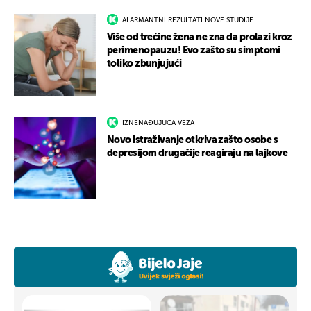
ALARMANTNI REZULTATI NOVE STUDIJE
Više od trećine žena ne zna da prolazi kroz
perimenopauzu! Evo zašto su simptomi
toliko zbunjujući
IZNENAĐUJUĆA VEZA
Novo istraživanje otkriva zašto osobe s
depresijom drugačije reagiraju na lajkove