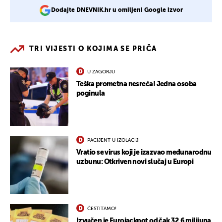
Dodajte DNEVNIK.hr u omiljeni Google izvor
TRI VIJESTI O KOJIMA SE PRIČA
U ZAGORJU
Teška prometna nesreća! Jedna osoba
poginula
PACIJENT U IZOLACIJI
Vratio se virus koji je izazvao međunarodnu
uzbunu: Otkriven novi slučaj u Europi
ČESTITAMO!
Izvučen je Eurojackpot od čak 32,6 milijuna