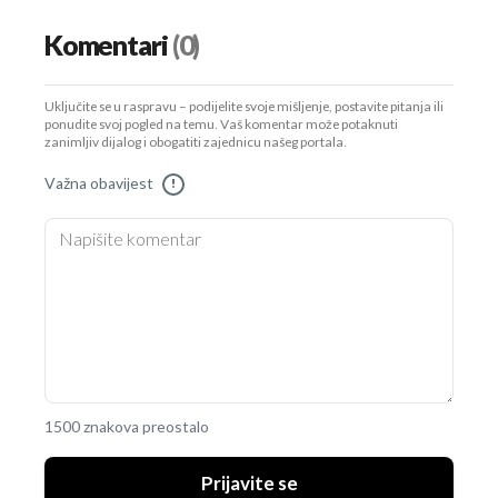
Komentari
(0)
Uključite se u raspravu – podijelite svoje mišljenje, postavite pitanja ili
ponudite svoj pogled na temu. Vaš komentar može potaknuti
zanimljiv dijalog i obogatiti zajednicu našeg portala.
Važna obavijest
!
1500 znakova preostalo
Prijavite se