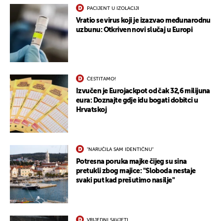
PACIJENT U IZOLACIJI
Vratio se virus koji je izazvao međunarodnu
uzbunu: Otkriven novi slučaj u Europi
ČESTITAMO!
Izvučen je Eurojackpot od čak 32,6 milijuna
eura: Doznajte gdje idu bogati dobitci u
Hrvatskoj
"NARUČILA SAM IDENTIČNU"
Potresna poruka majke čijeg su sina
pretukli zbog majice: "Sloboda nestaje
svaki put kad prešutimo nasilje"
VRIJEDNI SAVJETI