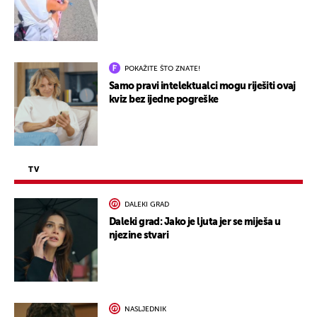
POKAŽITE ŠTO ZNATE!
Samo pravi intelektualci mogu riješiti ovaj
kviz bez ijedne pogreške
TV
DALEKI GRAD
Daleki grad: Jako je ljuta jer se miješa u
njezine stvari
NASLJEDNIK