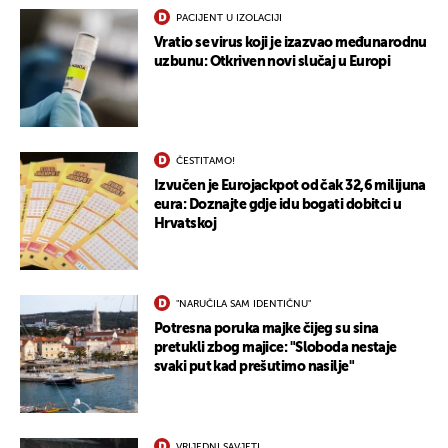
PACIJENT U IZOLACIJI
Vratio se virus koji je izazvao međunarodnu
uzbunu: Otkriven novi slučaj u Europi
ČESTITAMO!
Izvučen je Eurojackpot od čak 32,6 milijuna
eura: Doznajte gdje idu bogati dobitci u
Hrvatskoj
"NARUČILA SAM IDENTIČNU"
Potresna poruka majke čijeg su sina
pretukli zbog majice: "Sloboda nestaje
svaki put kad prešutimo nasilje"
VRIJEDNI SAVJETI