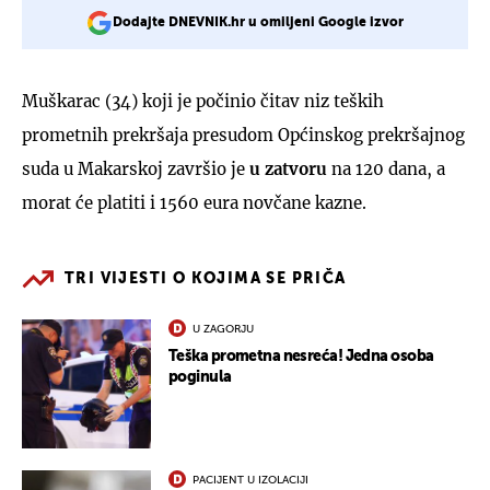
Dodajte DNEVNIK.hr u omiljeni Google izvor
Muškarac (34) koji je počinio čitav niz teških
prometnih prekršaja presudom Općinskog prekršajnog
suda u Makarskoj završio je
u zatvoru
na 120 dana, a
morat će platiti i 1560 eura novčane kazne.
TRI VIJESTI O KOJIMA SE PRIČA
U ZAGORJU
Teška prometna nesreća! Jedna osoba
poginula
PACIJENT U IZOLACIJI