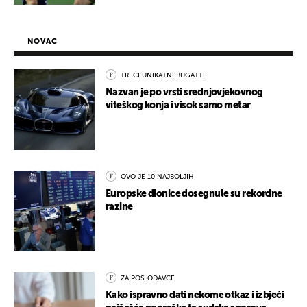
NOVAC
TREĆI UNIKATNI BUGATTI
Nazvan je po vrsti srednjovjekovnog
viteškog konja i visok samo metar
OVO JE 10 NAJBOLJIH
Europske dionice dosegnule su rekordne
razine
ZA POSLODAVCE
Kako ispravno dati nekome otkaz i izbjeći