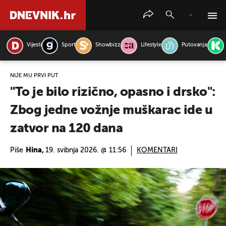
Vijesti
Sport
Showbizz
Lifestyle
Putovanja
PRETRAŽITE VIJESTI
NIJE MU PRVI PUT
"To je bilo rizično, opasno i drsko":
Zbog jedne vožnje muškarac ide u
zatvor na 120 dana
Piše
Hina,
19. svibnja 2026. @ 11:56
KOMENTARI