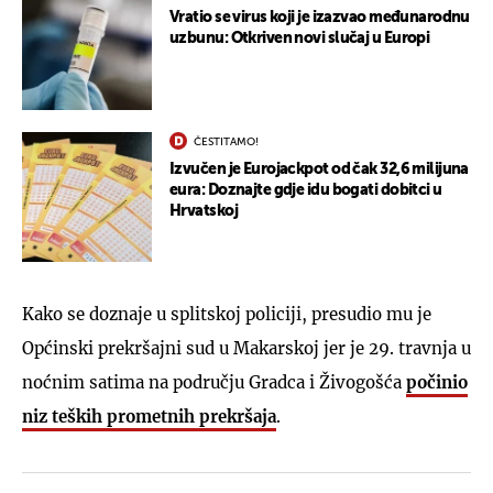
Vratio se virus koji je izazvao međunarodnu
uzbunu: Otkriven novi slučaj u Europi
ČESTITAMO!
Izvučen je Eurojackpot od čak 32,6 milijuna
eura: Doznajte gdje idu bogati dobitci u
Hrvatskoj
Kako se doznaje u splitskoj policiji, presudio mu je
Općinski prekršajni sud u Makarskoj jer je 29. travnja u
noćnim satima na području Gradca i Živogošća
počinio
niz teških prometnih prekršaja
.