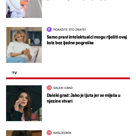
POKAŽITE ŠTO ZNATE!
Samo pravi intelektualci mogu riješiti ovaj
kviz bez ijedne pogreške
TV
DALEKI GRAD
Daleki grad: Jako je ljuta jer se miješa u
njezine stvari
NASLJEDNIK