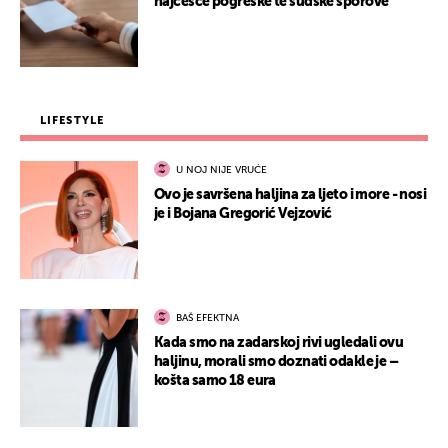
najčešće pogreške te sudske sporove
LIFESTYLE
U NOJ NIJE VRUĆE
Ovo je savršena haljina za ljeto i more - nosi
je i Bojana Gregorić Vejzović
BAŠ EFEKTNA
Kada smo na zadarskoj rivi ugledali ovu
haljinu, morali smo doznati odakle je –
košta samo 18 eura