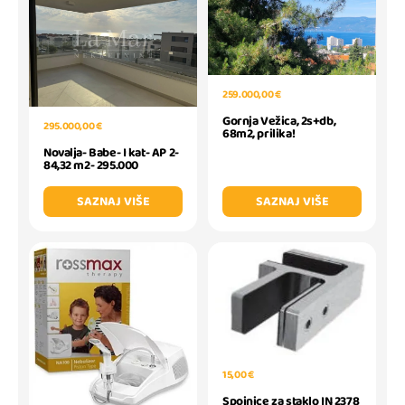
259.000,00 €
Gornja Vežica, 2s+db,
295.000,00 €
68m2, prilika!
Novalja- Babe- I kat- AP 2-
84,32 m2- 295.000
SAZNAJ VIŠE
SAZNAJ VIŠE
15,00 €
Spojnice za staklo IN 2378