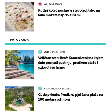
MA, SAVRŠENO!
Kultni kolač postao je sladoled, tako ga
lako možete napraviti sami
PUTOVANJA
VODIČ PO OTOKU
Veličanstveni Brač: Kameni otok na kojem
ćete pronaći pustinju, predivne plaže i
uzbudljivu hranu
NAJMANJA NA SVIJETU
Čudo prirode: Predivna pješčana plaža na
100 metara od mora