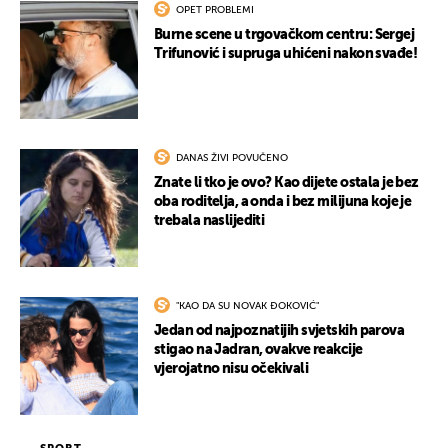
OPET PROBLEMI
Burne scene u trgovačkom centru: Sergej
Trifunović i supruga uhićeni nakon svađe!
DANAS ŽIVI POVUČENO
Znate li tko je ovo? Kao dijete ostala je bez
oba roditelja, a onda i bez milijuna koje je
trebala naslijediti
"KAO DA SU NOVAK ĐOKOVIĆ"
Jedan od najpoznatijih svjetskih parova
stigao na Jadran, ovakve reakcije
vjerojatno nisu očekivali