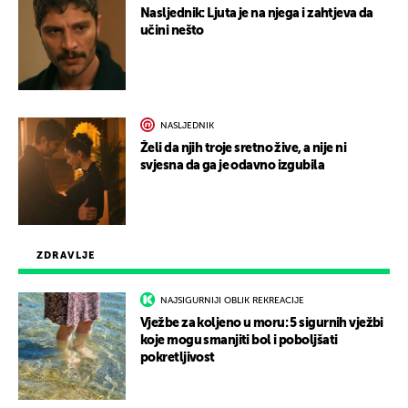
Nasljednik: Ljuta je na njega i zahtjeva da
učini nešto
NASLJEDNIK
Želi da njih troje sretno žive, a nije ni
svjesna da ga je odavno izgubila
ZDRAVLJE
NAJSIGURNIJI OBLIK REKREACIJE
Vježbe za koljeno u moru: 5 sigurnih vježbi
koje mogu smanjiti bol i poboljšati
pokretljivost