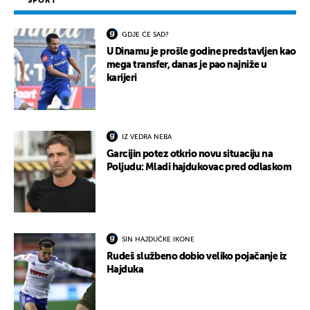
SPORT
GDJE ĆE SAD?
U Dinamu je prošle godine predstavljen kao
mega transfer, danas je pao najniže u
karijeri
IZ VEDRA NEBA
Garcijin potez otkrio novu situaciju na
Poljudu: Mladi hajdukovac pred odlaskom
SIN HAJDUČKE IKONE
Rudeš službeno dobio veliko pojačanje iz
Hajduka