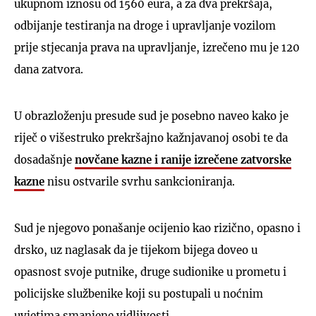
ukupnom iznosu od 1560 eura, a za dva prekršaja,
odbijanje testiranja na droge i upravljanje vozilom
prije stjecanja prava na upravljanje, izrečeno mu je 120
dana zatvora.
U obrazloženju presude sud je posebno naveo kako je
riječ o višestruko prekršajno kažnjavanoj osobi te da
dosadašnje
novčane kazne i ranije izrečene zatvorske
kazne
nisu ostvarile svrhu sankcioniranja.
Sud je njegovo ponašanje ocijenio kao rizično, opasno i
drsko, uz naglasak da je tijekom bijega doveo u
opasnost svoje putnike, druge sudionike u prometu i
policijske službenike koji su postupali u noćnim
uvjetima smanjene vidljivosti.