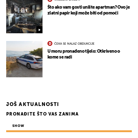
Što ako vam gosti unište apartman? Ovo je
zlatni papir koji može biti od pomoći
UKLJUČITE NOTIFIKACIJE
ČEKA SE NALAZ OBDUKCIJE
U moru pronađeno tijelo: Otkriveno o
kome se radi
JOŠ AKTUALNOSTI
PRONAĐITE ŠTO VAS ZANIMA
SHOW