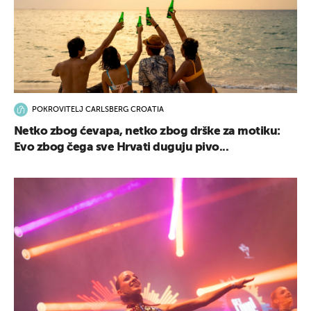
POKROVITELJ CARLSBERG CROATIA
Netko zbog ćevapa, netko zbog drške za motiku:
Evo zbog čega sve Hrvati duguju pivo...