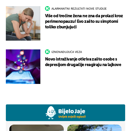
ALARMANTNI REZULTATI NOVE STUDIJE
Više od trećine žena ne zna da prolazi kroz
perimenopauzu! Evo zašto su simptomi
toliko zbunjujući
IZNENAĐUJUĆA VEZA
Novo istraživanje otkriva zašto osobe s
depresijom drugačije reagiraju na lajkove