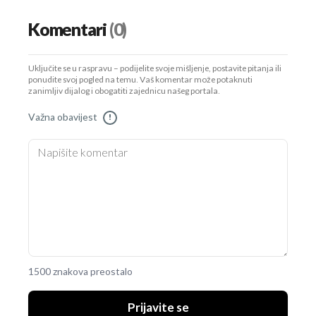
Komentari
(0)
Uključite se u raspravu – podijelite svoje mišljenje, postavite pitanja ili
ponudite svoj pogled na temu. Vaš komentar može potaknuti
zanimljiv dijalog i obogatiti zajednicu našeg portala.
Važna obavijest
!
1500 znakova preostalo
Prijavite se