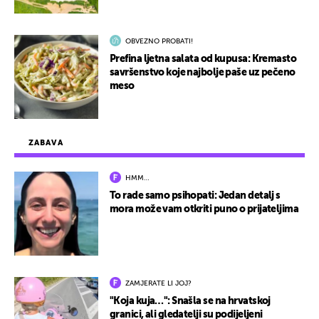
OBVEZNO PROBATI!
Prefina ljetna salata od kupusa: Kremasto
savršenstvo koje najbolje paše uz pečeno
meso
ZABAVA
HMM…
To rade samo psihopati: Jedan detalj s
mora može vam otkriti puno o prijateljima
ZAMJERATE LI JOJ?
"Koja kuja…": Snašla se na hrvatskoj
granici, ali gledatelji su podijeljeni