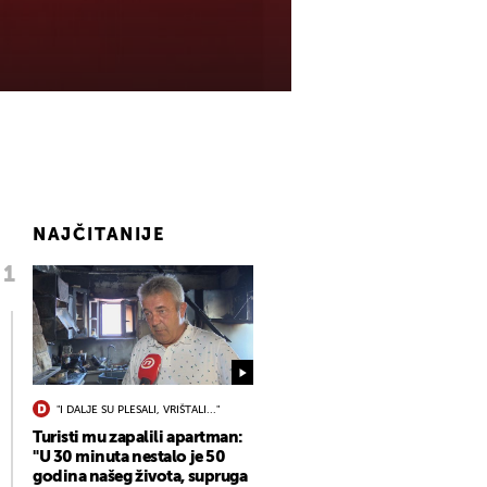
NAJČITANIJE
"I DALJE SU PLESALI, VRIŠTALI..."
Turisti mu zapalili apartman:
"U 30 minuta nestalo je 50
godina našeg života, supruga