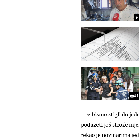
14
"Da bismo stigli do jed
poduzeti još strože mj
rekao je novinarima je