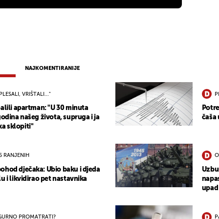
NAJKOMENTIRANIJE
PLESALI, VRIŠTALI..."
P
alili apartman: "U 30 minuta
Potre
godina našeg života, supruga i ja
čaša 
 sklopiti"
15 RANJENIH
O
ohod dječaka: Ubio baku i djeda
Uzbun
u i likvidirao pet nastavnika
napas
upad
IGURNO PROMATRATI?
P