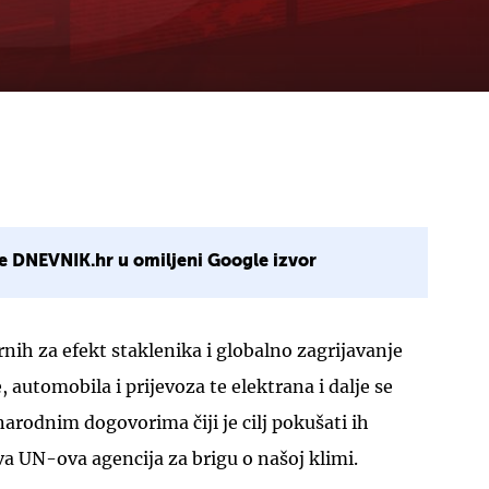
e DNEVNIK.hr u omiljeni Google izvor
nih za efekt staklenika i globalno zagrijavanje
, automobila i prijevoza te elektrana i dalje se
rodnim dogovorima čiji je cilj pokušati ih
ova UN-ova agencija za brigu o našoj klimi.