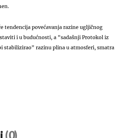
hen.
 će tendencija povećavanja razine ugljičnog
taviti i u budućnosti, a "sadašnji Protokol iz
i stabilizirao" razinu plina u atmosferi, smatra
UKLJUČITE NOTIFIKACIJE
i
(0)