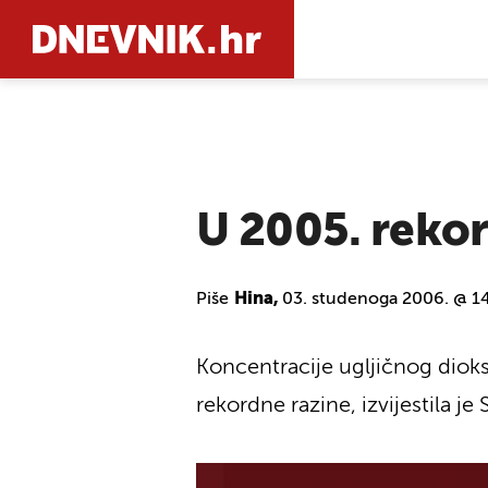
PRETRAŽIT
U 2005. reko
Piše
Hina,
03. studenoga 2006. @ 1
Koncentracije ugljičnog dioks
rekordne razine, izvijestila j