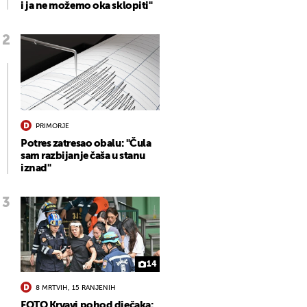
i ja ne možemo oka sklopiti"
PRIMORJE
Potres zatresao obalu: "Čula
sam razbijanje čaša u stanu
iznad"
14
8 MRTVIH, 15 RANJENIH
FOTO Krvavi pohod dječaka: