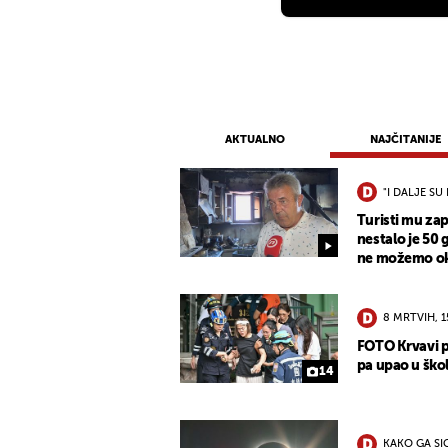
AKTUALNO
NAJČITANIJE
"I DALJE SU 
Turisti mu zap
nestalo je 50 
ne možemo oka
8 MRTVIH, 
FOTO Krvavi p
pa upao u škol
14
KAKO GA S