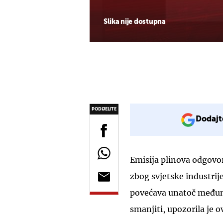
Slika nije dostupna
PODIJELITE
Dodajt
Emisija plinova odgovor
zbog svjetske industrije
povećava unatoč međuna
smanjiti, upozorila je 