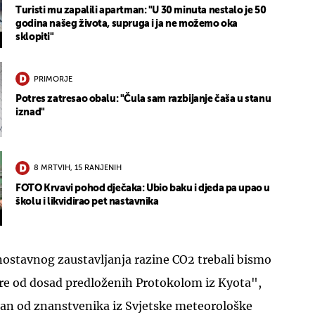
Turisti mu zapalili apartman: "U 30 minuta nestalo je 50
godina našeg života, supruga i ja ne možemo oka
sklopiti"
PRIMORJE
Potres zatresao obalu: "Čula sam razbijanje čaša u stanu
iznad"
8 MRTVIH, 15 RANJENIH
FOTO Krvavi pohod dječaka: Ubio baku i djeda pa upao u
školu i likvidirao pet nastavnika
nostavnog zaustavljanja razine CO2 trebali bismo
ere od dosad predloženih Protokolom iz Kyota",
dan od znanstvenika iz Svjetske meteorološke