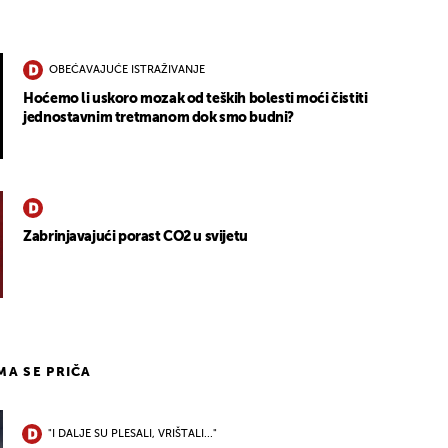
OBEĆAVAJUĆE ISTRAŽIVANJE
Hoćemo li uskoro mozak od teških bolesti moći čistiti
jednostavnim tretmanom dok smo budni?
Zabrinjavajući porast CO2 u svijetu
IMA SE PRIČA
"I DALJE SU PLESALI, VRIŠTALI..."