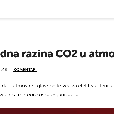
E VIJESTI
rdna razina CO2 u atmo
4:43
KOMENTARI
ida u atmosferi, glavnog krivca za efekt staklenik
e Svjetska meteorološka organizacija.