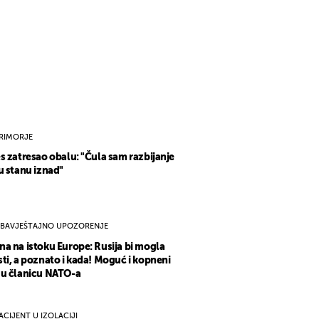
RIMORJE
s zatresao obalu: "Čula sam razbijanje
u stanu iznad"
BAVJEŠTAJNO UPOZORENJE
a na istoku Europe: Rusija bi mogla
ti, a poznato i kada! Moguć i kopneni
 u članicu NATO-a
ACIJENT U IZOLACIJI